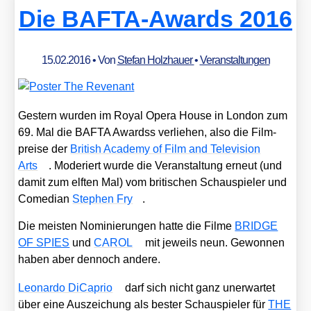
Gold­
Die BAFTA-Awards 2016
männ­
chen
15.02.2016
• Von
Stefan Holzhauer
•
Veranstaltungen
Ges­tern wur­den im Roy­al Ope­ra House in Lon­don zum
69. Mal die BAFTA Awardss ver­lie­hen, also die Film­
prei­se der
Bri­tish Aca­de­my of Film and Tele­vi­si­on
Arts
. Mode­riert wur­de die Ver­an­stal­tung erneut (und
damit zum elf­ten Mal) vom bri­ti­schen Schau­spie­ler und
Come­di­an
Ste­phen Fry
.
Die meis­ten Nomi­nie­run­gen hat­te die Fil­me
BRIDGE
OF SPIES
und
CAROL
mit jeweils neun. Gewon­nen
haben aber den­noch ande­re.
Leo­nar­do DiCa­prio
darf sich nicht ganz uner­war­tet
über eine Aus­zei­chung als bes­ter Schau­spie­ler für
THE