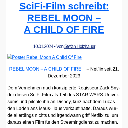
SciFi-Film schreibt:
REBEL MOON –
A CHILD OF FIRE
10.01.2024
• Von
Stefan Holzhauer
REBEL MOON – A CHILD OF FIRE
– Net­flix seit 21.
Dezem­ber 2023
Dem Ver­neh­men nach kon­zi­pier­te Regis­seur Zack Sny­
der die­sen Sci­Fi-Film als Teil des STAR WARS-Uni­ver­
sums und pitch­te ihn an Dis­ney, kurz nach­dem Lucas
den Laden ans Maus-Haus ver­kauft hat­te. Dar­aus wur­
de aller­dings nichts und irgend­wann griff Net­flix zu, um
dar­aus einen Film für den Strea­ming­dienst zu machen.