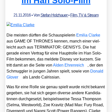
im Han Solo-Film
gang
mal
anders
21.11.2016
• Von
Stefan Holzhauer
•
Film, TV & Stream
Die meis­ten dürf­ten die Schau­spie­le­rin
Emi­lia Clar­ke
aus GAME OF THRONES ken­nen, manch einer viel­
leicht auch aus TERMINATOR: GENISYS. Die hat
gera­de einen Ver­trag für eine Haupt­rol­le im Han Solo-
Film bekom­men, das mel­de­te Dis­ney vor kur­zem. Sie
tritt damit an die Sei­te von
Alden Ehren­reich
, der den
Schmugg­ler in jun­gen Jah­ren spielt, sowie von
Donald
Glover
als Lan­do Cal­ris­si­an.
Was für eine Rol­le sie genau spielt wur­de nicht bekannt
gege­ben, sie hat sich gegen diver­se ande­re Kan­di­da­
tin­nen durch­ge­setzt, bei­spiels­wei­se Tes­sa Thomp­son
(
Sel­ma, West­world
), Zoe Kra­vitz (
Mad Max: Fury Road,
Diver­gent
) und Nao­mi Scott (
Power Ran­gers
). Clar­ke