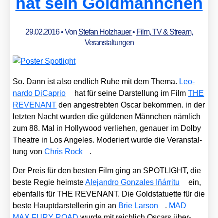
hat sein Goldmännchen
29.02.2016
• Von
Stefan Holzhauer
•
Film, TV & Stream
,
Veranstaltungen
So. Dann ist also end­lich Ruhe mit dem The­ma.
Leo­
nar­do DiCa­prio
hat für sei­ne Dar­stel­lung im Film
THE
REVENANT
den ange­streb­ten Oscar bekom­men. in der
letz­ten Nacht wur­den die gül­de­nen Männ­chen näm­lich
zum 88. Mal in Hol­ly­wood ver­lie­hen, genau­er im Dol­by
Theat­re in Los Ange­les. Mode­riert wur­de die Ver­an­stal­
tung von
Chris Rock
.
Der Preis für den bes­ten Film ging an SPOTLIGHT, die
bes­te Regie heims­te
Ale­jan­dro Gon­za­les Iñár­ri­tu
ein,
eben­falls für THE REVENANT. Die Gold­sta­tu­et­te für die
bes­te Haupt­dar­stel­le­rin gin an
Brie Lar­son
.
MAD
MAX FURY ROAD
wur­de mit reich­lich Oscars über­