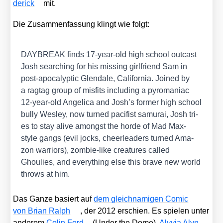
de­rick
mit.
Die Zusam­men­fas­sung klingt wie folgt:
DAYBREAK finds 17-year-old high school out­cast
Josh sear­ching for his miss­ing girl­fri­end Sam in
post-apo­ca­lyp­tic Glend­a­le, Cali­for­nia. Joi­n­ed by
a rag­tag group of mis­fits inclu­ding a pyro­ma­niac
12-year-old Ange­li­ca and Josh’s for­mer high school
bul­ly Wes­ley, now tur­ned paci­fist samu­rai, Josh tri­
es to stay ali­ve among­st the hor­de of Mad Max-
style gangs (evil jocks, cheer­lea­ders tur­ned Ama­
zon war­ri­ors), zom­bie-like crea­tures cal­led
Ghoulies, and ever­y­thing else this bra­ve new world
throws at him.
Das Gan­ze basiert auf
dem gleich­na­mi­gen Comic
von Bri­an Ralph
, der 2012 erschien. Es spie­len unter
ande­rem
Colin Ford
(
Under the Dome
),
Aly­via Alyn