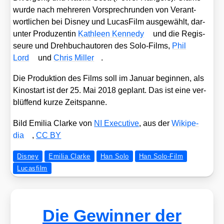
wur­de nach meh­re­ren Vor­sprech­run­den von Ver­ant­
wort­li­chen bei Dis­ney und Lucas­Film aus­ge­wählt, dar­
un­ter Pro­du­zen­tin
Kath­le­en Ken­ne­dy
und die Regis­
seu­re und Dreh­buch­au­to­ren des Solo-Films,
Phil
Lord
und
Chris Mil­ler
.
Die Pro­duk­ti­on des Films soll im Janu­ar begin­nen, als
Kino­start ist der 25. Mai 2018 geplant. Das ist eine ver­
blüf­fend kur­ze Zeit­span­ne.
Bild Emi­lia Clar­ke von
NI Exe­cu­ti­ve
, aus der
Wiki­pe­
dia
,
CC BY
Disney
Emilia Clarke
Han Solo
Han Solo-Film
Lucasfilm
Die Gewinner der