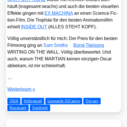
häuft (ins­ge­samt seachs) und auch die bes­ten visu­el­len
Effek­te gin­gen mit
EX MACHINA
an einen Sci­ence Fic­
tion-Film. Die Tro­phäe für den bes­ten Ani­ma­ti­ons­film
erhielt
INSIDE OUT
(ALLES STEHT KOPF).
Völ­lig unver­ständ­lich für mich: Der Preis für den bes­ten
Film­song ging an
Sam Smit­hs
Bond-Titel­song
WRITING ON THE WALL. Völ­lig über­be­wer­tet. Und
auch, war­um THE MARTIAN kei­nen ein­zi­gen Oscar
abbe­kam, ist mir schlei­er­haft.
…
Die
Wei­ter­le­sen »
Oscars
2016
Hollywood
Leonardo DiCaprio
Oscars
2016:
Revenant
Spotlight
Leo
hat
sein