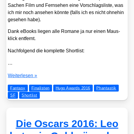
Sachen Film und Fern­se­hen eine Vor­schlags­lis­te, was
ich mir noch anse­hen könn­te (falls ich es nicht ohne­hin
gese­hen habe).
Dank eBooks lie­gen alle Roma­ne ja nur einen Maus­
klick ent­fernt.
Nach­fol­gend die kom­plet­te Short­list:
…
Hugo
Wei­ter­le­sen »
Awards
Fantasy
Finalisten
Hugo Awards 2016
Phantastik
2016
SF
Shortlist
–
die
Fina­
lis­
Die Oscars 2016: Leo
ten