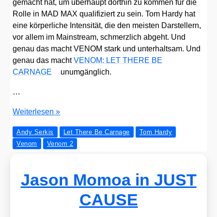
gemacht hat, um über­haupt dort­hin zu kom­men für die
Rol­le in MAD MAX qua­li­fi­ziert zu sein. Tom Har­dy hat
eine kör­per­li­che Inten­si­tät, die den meis­ten Dar­stel­lern,
vor allem im Main­stream, schmerz­lich abgeht. Und
genau das macht VENOM stark und unter­halt­sam. Und
genau das macht
VENOM: LET THERE BE
CARNAGE
unum­gäng­lich.
…
Ban­
Wei­ter­le­sen »
dit
Andy Serkis
Let There Be Carnage
Tom Hardy
bespricht:
Venom
Venom 2
VENOM
–
LET
Jason Momoa in JUST
THERE
BE
CAUSE
CARNAGE