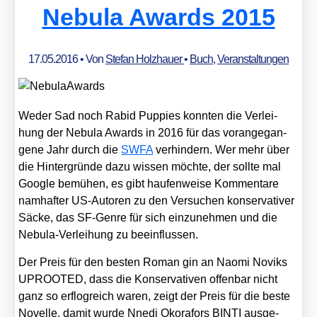
Nebula Awards 2015
17.05.2016
• Von
Stefan Holzhauer
•
Buch
,
Veranstaltungen
Weder Sad noch Rabid Pup­pies konn­ten die Ver­lei­
hung der Nebu­la Awards in 2016 für das vor­an­ge­gan­
ge­ne Jahr durch die
SWFA
ver­hin­dern. Wer mehr über
die Hin­ter­grün­de dazu wis­sen möch­te, der soll­te mal
Goog­le bemü­hen, es gibt hau­fen­wei­se Kom­men­ta­re
nam­haf­ter US-Autoren zu den Ver­su­chen kon­ser­va­ti­ver
Säcke, das SF-Gen­re für sich ein­zu­neh­men und die
Nebu­la-Ver­lei­hung zu beein­flus­sen.
Der Preis für den bes­ten Roman gin an Nao­mi Noviks
UPROOTED, dass die Kon­ser­va­ti­ven offen­bar nicht
ganz so erflogreich waren, zeigt der Preis für die bes­te
Novel­le, damit wur­de Nne­di Oko­ra­fors BINTI aus­ge­