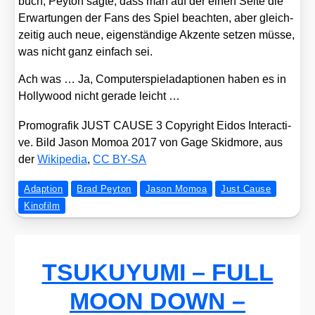
buch, Pey­ton sag­te, dass man auf der einen Sei­te die
Erwar­tun­gen der Fans des Spiel beach­ten, aber gleich­
zei­tig auch neue, eigen­stän­di­ge Akzen­te set­zen müs­se,
was nicht ganz ein­fach sei.
Ach was … Ja, Com­pu­ter­spiel­ad­ap­tio­nen haben es in
Hol­ly­wood nicht gera­de leicht …
Pro­mo­gra­fik JUST CAUSE 3 Copy­right Eidos Inter­ac­ti­
ve. Bild Jason Mom­oa 2017 von Gage Skid­mo­re, aus
der
Wiki­pe­dia
,
CC BY-SA
Adaption
Brad Peyton
Jason Momoa
Just Cause
Kinofilm
TSUKUYUMI – FULL
MOON DOWN –