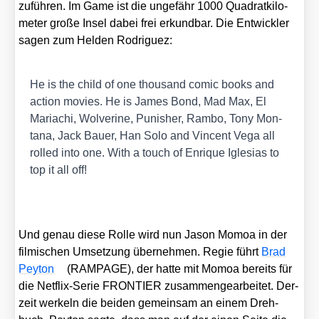
zu­füh­ren. Im Game ist die unge­fähr 1000 Qua­drat­ki­lo­
me­ter gro­ße Insel dabei frei erkund­bar. Die Ent­wick­ler
sagen zum Hel­den Rodri­guez:
He is the child of one thousand comic books and
action movies. He is James Bond, Mad Max, El
Mariachi, Wol­veri­ne, Punis­her, Ram­bo, Tony Mon­
ta­na, Jack Bau­er, Han Solo and Vin­cent Vega all
rol­led into one. With a touch of Enri­que Igle­si­as to
top it all off!
Und genau die­se Rol­le wird nun Jason Mom­oa in der
fil­mi­schen Umset­zung über­neh­men. Regie führt
Brad
Pey­ton
(RAMPAGE), der hat­te mit Mom­oa bereits für
die Net­flix-Serie FRONTIER zusam­men­ge­ar­bei­tet. Der­
zeit wer­keln die bei­den gemein­sam an einem Dreh­