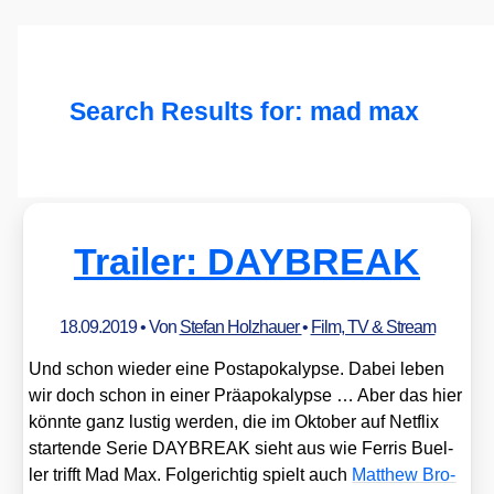
Search Results for:
mad max
Trailer: DAYBREAK
18.09.2019
• Von
Stefan Holzhauer
•
Film, TV & Stream
Und schon wie­der eine Post­apo­ka­lyp­se. Dabei leben
wir doch schon in einer Prä­apo­ka­lyp­se … Aber das hier
könn­te ganz lus­tig wer­den, die im Okto­ber auf Net­flix
star­ten­de Serie DAYBREAK sieht aus wie Fer­ris Buel­
ler trifft Mad Max. Fol­ge­rich­tig spielt auch
Matthew Bro­