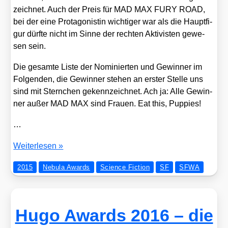
zeich­net. Auch der Preis für MAD MAX FURY ROAD,
bei der eine Prot­ago­nis­tin wich­ti­ger war als die Haupt­fi­
gur dürf­te nicht im Sin­ne der rech­ten Akti­vis­ten gewe­
sen sein.
Die gesam­te Lis­te der Nomi­nier­ten und Gewin­ner im
Fol­gen­den, die Gewin­ner ste­hen an ers­ter Stel­le uns
sind mit Stern­chen gekenn­zeich­net. Ach ja: Alle Gewin­
ner außer MAD MAX sind Frau­en. Eat this, Pup­pies!
…
Die
Wei­ter­le­sen »
Gewin­
2015
Nebula Awards
Science Fiction
SF
SFWA
ner
der
Nebu­
la
Hugo Awards 2016 – die
Awards