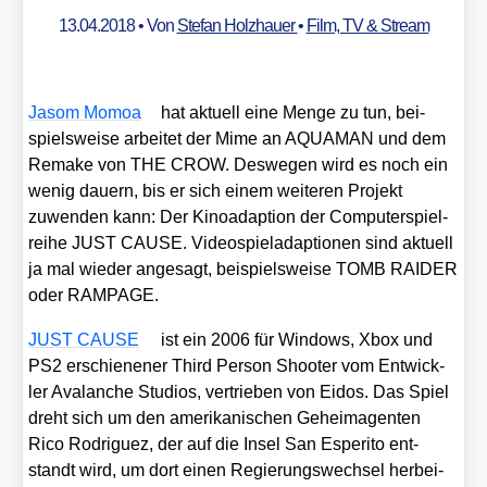
13.04.2018
• Von
Stefan Holzhauer
•
Film, TV & Stream
Jasom Mom­oa
hat aktu­ell eine Men­ge zu tun, bei­
spiels­wei­se arbei­tet der Mime an AQUAMAN und dem
Remake von THE CROW. Des­we­gen wird es noch ein
wenig dau­ern, bis er sich einem wei­te­ren Pro­jekt
zuwen­den kann: Der Kino­ad­ap­ti­on der Com­pu­ter­spiel­
rei­he JUST CAUSE. Video­spiel­ad­ap­tio­nen sind aktu­ell
ja mal wie­der ange­sagt, bei­spiels­wei­se TOMB RAIDER
oder RAMPAGE.
JUST CAUSE
ist ein 2006 für Win­dows, Xbox und
PS2 erschie­ne­ner Third Per­son Shoo­ter vom Ent­wick­
ler Ava­lan­che Stu­di­os, ver­trie­ben von Eidos. Das Spiel
dreht sich um den ame­ri­ka­ni­schen Geheim­agen­ten
Rico Rodri­guez, der auf die Insel San Espe­ri­to ent­
standt wird, um dort einen Regie­rungs­wech­sel her­bei­