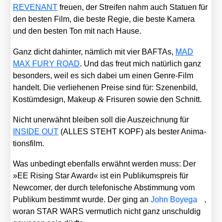
REVENANT
freu­en, der Strei­fen nahm auch Sta­tu­en für
den bes­ten Film, die bes­te Regie, die bes­te Kame­ra
und den bes­ten Ton mit nach Hau­se.
Ganz dicht dahin­ter, näm­lich mit vier BAF­TAs,
MAD
MAX FURY ROAD
. Und das freut mich natür­lich ganz
beson­ders, weil es sich dabei um einen Gen­re-Film
han­delt. Die ver­lie­he­nen Prei­se sind für: Sze­nen­bild,
&
Kos­tüm­de­sign, Make­up
Fri­su­ren sowie den Schnitt.
Nicht uner­wähnt blei­ben soll die Aus­zeich­nung für
INSIDE OUT
(ALLES STEHT KOPF) als bes­ter Ani­ma­
ti­ons­film.
Was unbe­dingt eben­falls erwähnt wer­den muss: Der
»EE Rising Star Award« ist ein Publi­kums­preis für
New­co­mer, der durch tele­fo­ni­sche Abstim­mung vom
Publi­kum bestimmt wur­de. Der ging an
John Boye­ga
,
wor­an STAR WARS ver­mut­lich nicht ganz unschul­dig