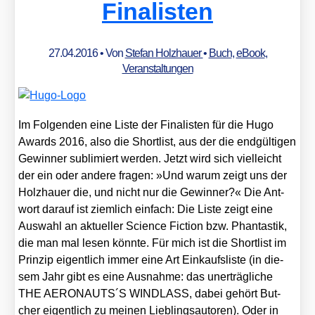
2015
Finalisten
27.04.2016
• Von
Stefan Holzhauer
•
Buch
,
eBook
,
Veranstaltungen
Im Fol­gen­den eine Lis­te der Fina­lis­ten für die Hugo
Awards 2016, also die Short­list, aus der die end­gül­ti­gen
Gewin­ner sub­li­miert wer­den. Jetzt wird sich viel­leicht
der ein oder ande­re fra­gen: »Und war­um zeigt uns der
Holz­hau­er die, und nicht nur die Gewin­ner?« Die Ant­
wort dar­auf ist ziem­lich ein­fach: Die Lis­te zeigt eine
Aus­wahl an aktu­el­ler Sci­ence Fic­tion bzw. Phan­tas­tik,
die man mal lesen könn­te. Für mich ist die Short­list im
Prin­zip eigent­lich immer eine Art Ein­kaufs­lis­te (in die­
sem Jahr gibt es eine Aus­nah­me: das uner­träg­li­che
THE AERONAUTS´S WINDLASS, dabei gehört But­
cher eigent­lich zu mei­nen Lieb­lings­au­toren). Oder in