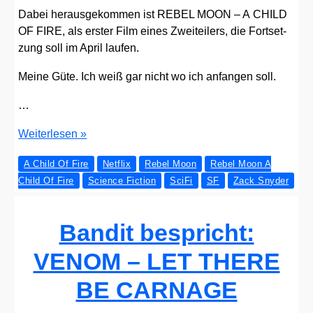
Dabei her­aus­ge­kom­men ist REBEL MOON – A CHILD
OF FIRE, als ers­ter Film eines Zwei­tei­lers, die Fort­set­
zung soll im April lau­fen.
Mei­ne Güte. Ich weiß gar nicht wo ich anfan­gen soll.
…
Wenn
Wei­ter­le­sen »
ChatGPT
A Child Of Fire
Netflix
Rebel Moon
Rebel Moon A
einen
Child Of Fire
Science Fiction
SciFi
SF
Zack Snyder
Sci­
Fi-
Film
Bandit bespricht:
schreibt:
REBEL
VENOM – LET THERE
MOON
BE CARNAGE
–
A CHILD