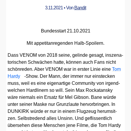
OF
3.11.2021
• Von
Bandit
FIRE
Bun­des­start 21.10.2021
Mit appe­tit­an­re­gen­den Halb-Spoi­lern.
Dass VENOM von 2018 sei­ne, gelin­de gesagt, insze­na­
to­ri­schen Schwä­chen hat­te, kön­nen auch Fans nicht
schön­re­den. Aber VENOM war in ers­ter Linie eine
Tom
Har­dy
-Show. Der Mann, der immer nur ein­ste­cken
muss, weil es eine eigen­ar­ti­ge Com­mu­ni­ty von irgend­
wel­chen Hard­li­nern so will. Sein Max Rocka­t­an­sky
wäre nie­mals ein Ersatz für Mel Gib­son. Bane wür­de
unter sei­ner Mas­ke nur Grunz­lau­te her­vor­brin­gen. In
DUNKIRK wür­de er nur in einem Flug­zeug her­um­sit­
zen. Selbst­re­dend alles Unsinn. Und geflis­sent­lich
über­se­hen die­se Men­schen jene Fil­me, die Tom Har­dy