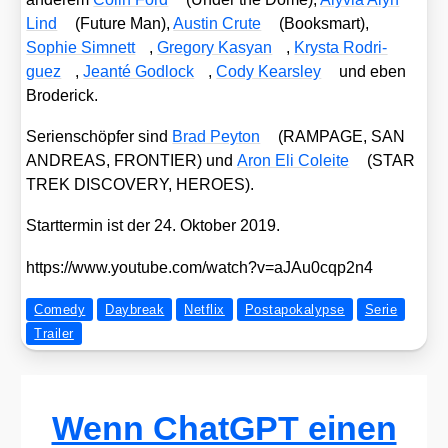
Lind
(
Future Man
),
Aus­tin Cru­te
(
Booksmart
),
Sophie Sim­nett
,
Gre­go­ry Kasyan
,
Krys­ta Rodri­
guez
,
Jean­té God­lock
,
Cody Kears­ley
und eben
Bro­de­rick.
Seri­en­schöp­fer sind
Brad Pey­ton
(RAMPAGE, SAN
ANDREAS, FRONTIER) und
Aron Eli Colei­te
(STAR
TREK DISCOVERY, HEROES).
Start­ter­min ist der 24. Okto­ber 2019.
https://​www​.you​tube​.com/​w​a​t​c​h​?​v​=​a​J​A​u​0​c​q​p​2n4
Comedy
Daybreak
Netflix
Postapokalypse
Serie
Trailer
Wenn ChatGPT einen