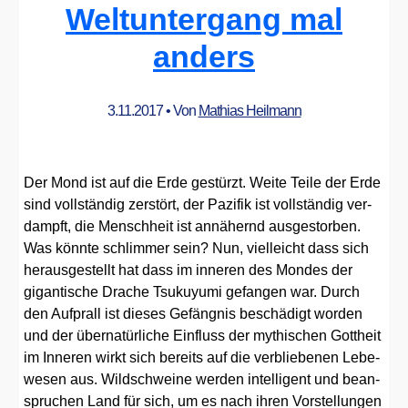
Weltuntergang mal
anders
3.11.2017
• Von
Mathias Heilmann
Der Mond ist auf die Erde gestürzt. Wei­te Tei­le der Erde
sind voll­stän­dig zer­stört, der Pazi­fik ist voll­stän­dig ver­
dampft, die Mensch­heit ist annä­hernd aus­ge­stor­ben.
Was könn­te schlim­mer sein? Nun, viel­leicht dass sich
her­aus­ge­stellt hat dass im inne­ren des Mon­des der
gigan­ti­sche Dra­che Tsu­kuy­u­mi gefan­gen war. Durch
den Auf­prall ist die­ses Gefäng­nis beschä­digt wor­den
und der über­na­tür­li­che Ein­fluss der mythi­schen Gott­heit
im Inne­ren wirkt sich bereits auf die ver­blie­be­nen Lebe­
we­sen aus. Wild­schwei­ne wer­den intel­li­gent und bean­
spru­chen Land für sich, um es nach ihren Vor­stel­lun­gen