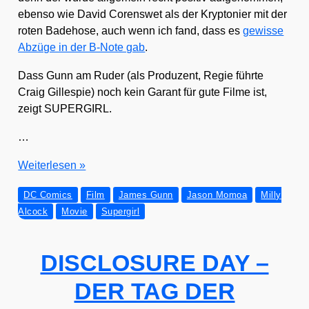
eben­so wie David Coren­swet als der Kryp­to­nier mit der
roten Bade­ho­se, auch wenn ich fand, dass es
gewis­se
Abzü­ge in der B‑Note gab
.
Dass Gunn am Ruder (als Pro­du­zent, Regie führ­te
Craig Gil­le­spie) noch kein Garant für gute Fil­me ist,
zeigt SUPERGIRL.
…
SUPGERGIRL
Wei­ter­le­sen »
–
DC Comics
Film
James Gunn
Jason Momoa
Milly
wirk­
Alcock
Movie
Supergirl
lich
super?
DISCLOSURE DAY –
DER TAG DER