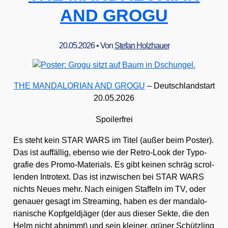
AND GROGU
20.05.2026
• Von
Stefan Holzhauer
THE MANDALORIAN AND GROGU
– Deutsch­land­start
20.05.2026
Spoi­ler­frei
Es steht kein STAR WARS im Titel (außer beim Pos­ter).
Das ist auf­fäl­lig, eben­so wie der Retro-Look der Typo­
gra­fie des Pro­mo-Mate­ri­als. Es gibt kei­nen schräg scrol­
len­den Int­ro­text. Das ist inzwi­schen bei STAR WARS
nichts Neu­es mehr. Nach eini­gen Staf­feln im TV, oder
genau­er gesagt im Strea­ming, haben es der man­dalo­
ria­ni­sche Kopf­geld­jä­ger (der aus die­ser Sek­te, die den
Helm nicht abnimmt) und sein klei­ner, grü­ner Schütz­ling