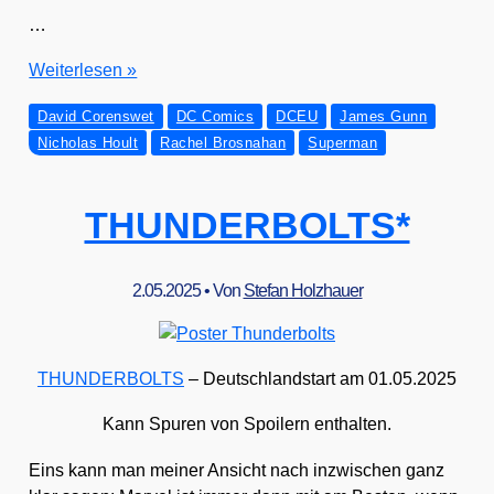
…
SUPERMAN
Wei­ter­le­sen »
David Corenswet
DC Comics
DCEU
James Gunn
Nicholas Hoult
Rachel Brosnahan
Superman
THUNDERBOLTS*
2.05.2025
• Von
Stefan Holzhauer
THUNDERBOLTS
– Deutsch­land­start am 01.05.2025
Kann Spu­ren von Spoi­lern ent­hal­ten.
Eins kann man mei­ner Ansicht nach inzwi­schen ganz