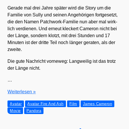
Gera­de mal drei Jah­re spä­ter wird die Sto­ry um die
Fami­lie von Sul­ly und sei­nen Ange­hö­ri­gen fort­ge­setzt,
die den Namen Patch­work-Fami­lie nun aber mal wirk­
lich ver­die­nen. Und erneut kle­ckert Came­ron nicht bei
der Län­ge, son­dern klotzt, mit drei Stun­den und 17
Minu­ten ist der drit­te Teil noch län­ger gera­ten, als der
zwei­te.
Die gute Nach­richt vor­ne­weg: Lang­wei­lig ist das trotz
der Län­ge nicht.
…
AVATAR:
Wei­ter­le­sen »
FIRE
Avatar
Avatar Fire And Ash
Film
James Cameron
AND
Movie
Pandora
ASH
–
der