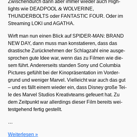
Zwi­schen­durch dann aber immer wie­der auch High­
&
lights wie DEADPOOL
WOLVERINE,
THUNDERBOLTS oder FANTASTIC FOUR. Oder im
Strea­ming LOKI und AGATHA.
Wirft man nun einen Blick auf SPIDER-MAN: BRAND
NEW DAY, dann muss man kon­sta­tie­ren, dass das
dras­ti­sche Zurück­neh­men der Schlag­zahl eine aus­ge­
spro­chen gute Idee war, wenn das zu Fil­men wie die­
sem führt. Ande­rer­seits stan­den Sony und Colum­bia
Pic­tures gefühlt bei der Kino­prä­sen­ta­ti­on im Vor­der­
grund und weni­ger Mar­vel. Viel­leicht war auch das gut
– und es fällt einem wie­der ein, dass Dis­ney gro­ße Tei­
le des Mar­vel Stu­di­os Krea­tiv­teams gefeu­ert hat. Zu
dem Zeit­punkt war aller­dings die­ser Film bereits wei­
test­ge­hend fer­tig gestellt.
…
Da
Wei­ter­le­sen »