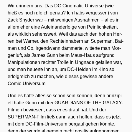
Wir erin­nern uns: Das DC Cine­ma­tic Uni­ver­se (wie
hieß es noch gleich genau? Ich habs ver­ges­sen) von
Zack Sny­der war – mit weni­gen Aus­nah­men – alles in
allem eher eine Auf­ein­an­der­fol­ge von Pein­lich­kei­ten,
als wirk­lich sehens­wert. Weil das auch den hohen Her­
ren bei War­ner, den Rech­te­inha­bern an Super­man, Bat­
man und Co, irgend­wann däm­mer­te, wit­ter­te man Mor­
gen­luft, als James Gunn beim Maus-Haus auf­grund
Mani­pu­la­tio­nen rech­ter Trol­le in Ungna­de gefal­len war,
und man heu­er­te ihn an, um DC-Hel­den im Kino so
erfolg­reich zu machen, wie die­ses gewis­se ande­re
Comic-Uni­ver­sum.
Und es hät­te alles so schön sein kön­nen, denn prin­zi­pi­
ell hat­te Gunn mit drei GUARDIANS OF THE GALA­XY-
Fil­men bewie­sen, dass er es drauf hat. Und der
SUPER­MAN-Film ließ dann auch hof­fen, dass es jetzt
mit dem DC-Film-Uni­ver­sum berg­auf gehen könn­te,
denn der wur­de all­ge­mein recht posi­tiv auf­ge­nom­men,