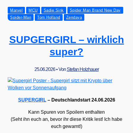
klin­
Marvel
MCU
Sadie Sink
Spider Man Brand New Day
gelt
Spider-Man
Tom Holland
Zendaya
der
Spin­
nen­
SUPGERGIRL – wirklich
sinn:
SPIDER-
super?
MAN
–
BRAND
25.06.2026
• Von
Stefan Holzhauer
NEW
DAY
SUPERGIRL
– Deutsch­land­start 24.06.2026
Kann Spu­ren von Spoi­lern ent­hal­ten
(Seht ihn euch an, bevor ihr die­se Kri­tik lest! Ich habe
euch gewarnt!)