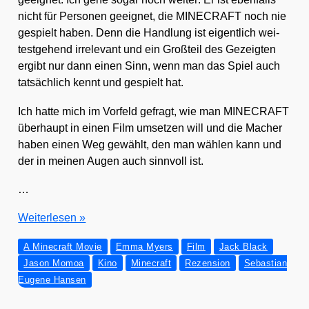
nicht für Per­so­nen geeig­net, die MINECRAFT noch nie
gespielt haben. Denn die Hand­lung ist eigent­lich wei­
test­ge­hend irrele­vant und ein Groß­teil des Gezeig­ten
ergibt nur dann einen Sinn, wenn man das Spiel auch
tat­säch­lich kennt und gespielt hat.
Ich hat­te mich im Vor­feld gefragt, wie man MINECRAFT
über­haupt in einen Film umset­zen will und die Macher
haben einen Weg gewählt, den man wäh­len kann und
der in mei­nen Augen auch sinn­voll ist.
…
Just
Wei­ter­le­sen »
one
A Minecraft Movie
Emma Myers
Film
Jack Black
more
Jason Momoa
Kino
Minecraft
Rezension
Sebastian
joke:
Eugene Hansen
A MINECRAFT
MOVIE