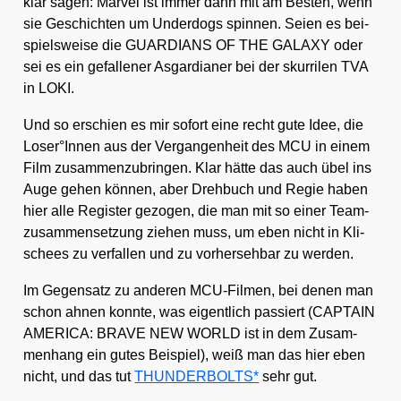
klar sagen: Mar­vel ist immer dann mit am Bes­ten, wenn
sie Geschich­ten um Under­dogs spin­nen. Sei­en es bei­
spiels­wei­se die GUARDIANS OF THE GALAXY oder
sei es ein gefal­le­ner Asgar­dia­ner bei der skur­ri­len TVA
in LOKI.
Und so erschien es mir sofort eine recht gute Idee, die
Loser°Innen aus der Ver­gan­gen­heit des MCU in einem
Film zusam­men­zu­brin­gen. Klar hät­te das auch übel ins
Auge gehen kön­nen, aber Dreh­buch und Regie haben
hier alle Regis­ter gezo­gen, die man mit so einer Team­
zu­sam­men­set­zung zie­hen muss, um eben nicht in Kli­
schees zu ver­fal­len und zu vor­her­seh­bar zu wer­den.
Im Gegen­satz zu ande­ren MCU-Fil­men, bei denen man
schon ahnen konn­te, was eigent­lich pas­siert (CAPTAIN
AMERICA: BRAVE NEW WORLD ist in dem Zusam­
men­hang ein gutes Bei­spiel), weiß man das hier eben
nicht, und das tut
THUNDERBOLTS*
sehr gut.