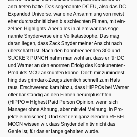
anzu­tre­ten hat­te. Das soge­nann­te DCEU, also das DC
Expan­ded Uni­ver­se, war eine Ansamm­lung von meist
eher durch­schnitt­li­chen bis schlech­ten Fil­men, mit ein­
zel­nen High­lights. Aber alles in allem war das soge­
nann­te Sny­der­ver­se eine Voll­ka­ta­stro­phe. Das mag
dar­an lie­gen, dass Zack Sny­der mei­ner Ansicht nach
über­schätzt ist. Nach den bahn­bre­chen­den 300 und
SUCKER PUNCH nahm man wohl an, dass er für DC
und War­ner an den enor­men Erfolg des Kon­kur­ren­ten-
Pro­dukts MCU anknüp­fen kön­ne. Doch mir zumin­dest
hing das grim­dark-Zeugs ziem­lich schnell zum Hals
raus. Erschwe­rend kam hin­zu, dass HIP­POs bei War­ner
offen­bar stän­dig an den Fil­men her­um­pfusch­ten
(HIPPO = HIg­hest Paid Per­son Opi­ni­on, wenn sich
Mana­ger ohne Ahnung, aber mit viel Mei­nung, in Pro­
jek­te ein­mi­schen). Und seit dem ganz elen­den REBEL
MOON wis­sen wir, dass Sny­der defi­ni­tiv nicht das
Genie ist, für das er lan­ge gehal­ten wur­de.