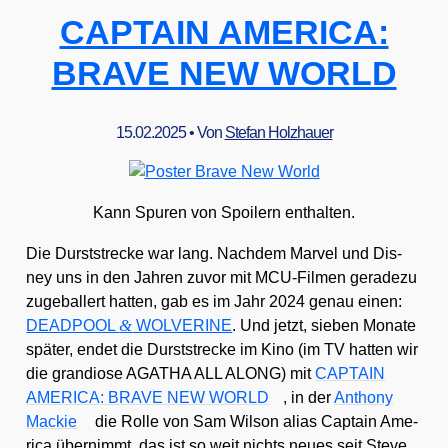
CAPTAIN AMERICA:
BRAVE NEW WORLD
15.02.2025
• Von
Stefan Holzhauer
Kann Spu­ren von Spoi­lern ent­hal­ten.
Die Durst­stre­cke war lang. Nach­dem Mar­vel und Dis­
ney uns in den Jah­ren zuvor mit MCU-Fil­men gera­de­zu
zuge­bal­lert hat­ten, gab es im Jahr 2024 genau einen:
&
DEADPOOL
WOLVERINE
. Und jetzt, sie­ben Mona­te
spä­ter, endet die Durst­stre­cke im Kino (im TV hat­ten wir
die gran­dio­se AGATHA ALL ALONG) mit
CAPTAIN
AMERICA: BRAVE NEW WORLD
, in der
Antho­ny
Mackie
die Rol­le von Sam Wil­son ali­as Cap­tain Ame­
ri­ca über­nimmt, das ist so weit nichts neu­es seit Ste­ve