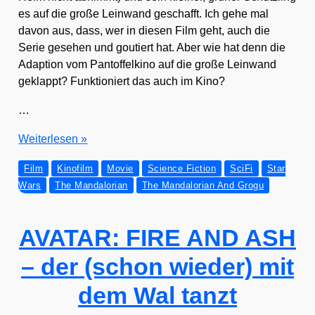
es auf die gro­ße Lein­wand geschafft. Ich gehe mal
davon aus, dass, wer in die­sen Film geht, auch die
Serie gese­hen und gou­tiert hat. Aber wie hat denn die
Adap­ti­on vom Pan­tof­fel­ki­no auf die gro­ße Lein­wand
geklappt? Funk­tio­niert das auch im Kino?
…
THE
Wei­ter­le­sen »
MANDALORIAN
Film
Kinofilm
Movie
Science Fiction
SciFi
Star
AND
Wars
The Mandalorian
The Mandalorian And Grogu
GROGU
AVATAR: FIRE AND ASH
– der (schon wieder) mit
dem Wal tanzt