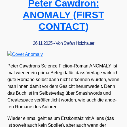
Peter Cawdron:
(schon
wie­
ANOMALY (FIRST
der)
CONTACT)
mit
dem
Wal
26.11.2025
• Von
Stefan Holzhauer
tanzt
Peter Caw­drons Sci­ence Fic­tion-Roman ANOMALY ist
mal wie­der ein pri­ma Beleg dafür, dass Ver­la­ge wirk­lich
gute Roma­ne selbst dann nicht erken­nen wür­den, wenn
man ihnen damit vor dem Gesicht her­um­we­delt. Denn
das Buch ist im Selbst­ver­lag über Smashwords und
Crea­tespace ver­öf­fent­licht wor­den, wie auch die ande­
ren Roma­ne des Autoren.
Wie­der ein­mal geht es um Erst­kon­takt mit Ali­ens (das
ist soweit auch kein Spoi­ler), aber auch wenn der