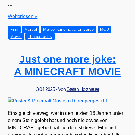
…
THUNDERBOLTS*
Wei­ter­le­sen »
Film
Marvel
Marvel Cinematic Universe
MCU
Movie
Thunderbolts
Just one more joke:
A MINECRAFT MOVIE
3.04.2025
• Von
Stefan Holzhauer
Eins gleich vor­weg: wer in den letz­ten 16 Jah­ren unter
einem Stein gelebt hat und noch nie etwas von
MINECRAFT gehört hat, für den ist die­ser Film nicht
geeig­net. Ich gehe sogar noch wei­ter: Er ist eben­falls