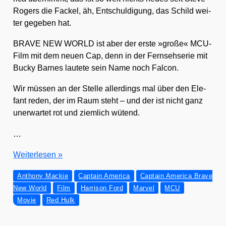
Rogers die Fackel, äh, Ent­schul­di­gung, das Schild wei­
ter gege­ben hat.
BRAVE NEW WORLD ist aber der ers­te »gro­ße« MCU-
Film mit dem neu­en Cap, denn in der Fern­seh­se­rie mit
Bucky Bar­nes lau­te­te sein Name noch Fal­con.
Wir müs­sen an der Stel­le aller­dings mal über den Ele­
fant reden, der im Raum steht – und der ist nicht ganz
uner­war­tet rot und ziem­lich wütend.
…
CAPTAIN
Wei­ter­le­sen »
AMERICA:
Anthony Mackie
Captain America
Captain America Brave
BRAVE
New World
Film
Harrison Ford
Marvel
MCU
NEW
Movie
Red Hulk
WORLD