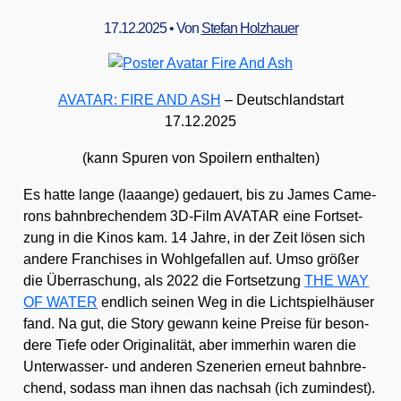
17.12.2025
• Von
Stefan Holzhauer
AVATAR: FIRE AND ASH
– Deutsch­land­start
17.12.2025
(kann Spu­ren von Spoi­lern ent­hal­ten)
Es hat­te lan­ge (laaan­ge) gedau­ert, bis zu James Came­
rons bahn­bre­chen­dem 3D-Film AVATAR eine Fort­set­
zung in die Kinos kam. 14 Jah­re, in der Zeit lösen sich
ande­re Fran­chi­ses in Wohl­ge­fal­len auf. Umso grö­ßer
die Über­ra­schung, als 2022 die Fort­set­zung
THE WAY
OF WATER
end­lich sei­nen Weg in die Licht­spiel­häu­ser
fand. Na gut, die Sto­ry gewann kei­ne Prei­se für beson­
de­re Tie­fe oder Ori­gi­na­li­tät, aber immer­hin waren die
Unter­was­ser- und ande­ren Sze­ne­rien erneut bahn­bre­
chend, sodass man ihnen das nach­sah (ich zumin­dest).