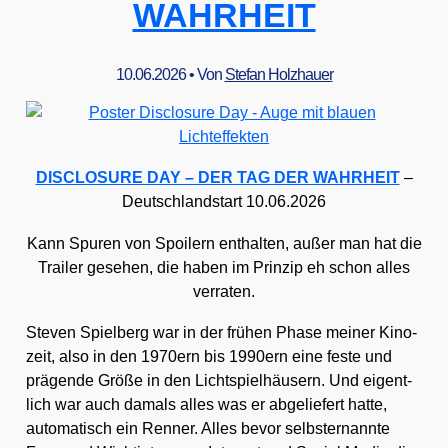
WAHRHEIT
10.06.2026
• Von
Stefan Holzhauer
DISCLOSURE DAY – DER TAG DER WAHRHEIT
–
Deutsch­land­start 10.06.2026
Kann Spu­ren von Spoi­lern ent­hal­ten, außer man hat die
Trai­ler gese­hen, die haben im Prin­zip eh schon alles
ver­ra­ten.
Ste­ven Spiel­berg war in der frü­hen Pha­se mei­ner Kino­
zeit, also in den 1970ern bis 1990ern eine fes­te und
prä­gen­de Grö­ße in den Licht­spiel­häu­sern. Und eigent­
lich war auch damals alles was er abge­lie­fert hat­te,
auto­ma­tisch ein Ren­ner. Alles bevor selbst­er­nann­te