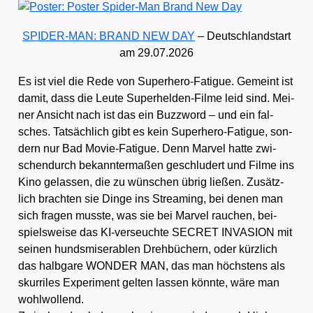
SPIDER-MAN: BRAND NEW DAY
– Deutsch­land­start
am 29.07.2026
Es ist viel die Rede von Super­he­ro-Fati­gue. Gemeint ist
damit, dass die Leu­te Super­hel­den-Fil­me leid sind. Mei­
ner Ansicht nach ist das ein Buz­zword – und ein fal­
sches. Tat­säch­lich gibt es kein Super­he­ro-Fati­gue, son­
dern nur Bad Movie-Fati­gue. Denn Mar­vel hat­te zwi­
schen­durch bekann­ter­ma­ßen geschlu­dert und Fil­me ins
Kino gelas­sen, die zu wün­schen übrig lie­ßen. Zusätz­
lich brach­ten sie Din­ge ins Strea­ming, bei denen man
sich fra­gen muss­te, was sie bei Mar­vel rau­chen, bei­
spiels­wei­se das KI-ver­seuch­te SECRET INVASION mit
sei­nen hunds­mi­se­ra­blen Dreh­bü­chern, oder kürz­lich
das halb­ga­re WONDER MAN, das man höchs­tens als
skur­ri­les Expe­ri­ment gel­ten las­sen könn­te, wäre man
wohl­wol­lend.