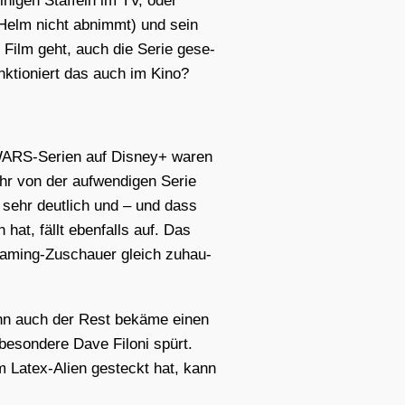
ni­gen Staf­feln im TV, oder
en Helm nicht abnimmt) und sein
n Film geht, auch die Serie gese­
nk­tio­niert das auch im Kino?
R WARS-Seri­en auf Dis­ney+ waren
ehr von der auf­wen­di­gen Serie
n sehr deut­lich und – und dass
n hat, fällt eben­falls auf. Das
a­ming-Zuschau­er gleich zuhau­
denn auch der Rest bekä­me einen
be­son­de­re Dave Filoni spürt.
em Latex-Ali­en gesteckt hat, kann