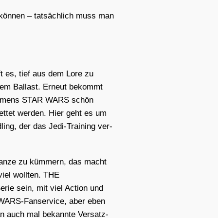
kön­nen – tat­säch­lich muss man
es, tief aus dem Lore zu
hrem Bal­last. Erneut bekommt
s Rah­mens STAR WARS schön
et­tet wer­den. Hier geht es um
­ling, der das Jedi-Trai­ning ver­
 Gan­ze zu küm­mern, das macht
viel woll­ten. THE
ie sein, mit viel Action und
 WARS-Fan­ser­vice, aber eben
an auch mal bekann­te Ver­satz­