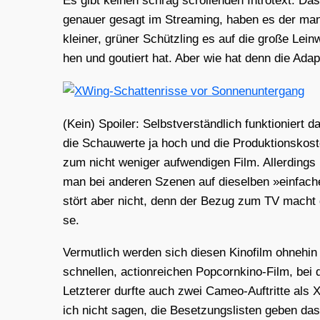
Es gibt kei­nen schräg scrol­len­den Int­ro­text.
genau­er gesagt im Strea­ming, haben es der man­da
klei­ner, grü­ner Schütz­ling es auf die gro­ße L
hen und gou­tiert hat. Aber wie hat denn die Adap­t
(Kein) Spoi­ler: Selbst­ver­ständ­lich funk­tio­n
die Schau­wer­te ja hoch und die Pro­duk­ti­ons­kos­
zum nicht weni­ger auf­wen­di­gen Film. Aller­ding
man bei ande­ren Sze­nen auf die­sel­ben »ein­fa­che­
stört aber nicht, denn der Bezug zum TV macht d
se.
Ver­mut­lich wer­den sich die­sen Kino­film ohne
schnel­len, action­rei­chen Pop­corn­ki­no-Film, be
Letz­te­rer durf­te auch zwei Cameo-Auf­trit­te al
ich nicht sagen, die Beset­zungs­lis­ten geben das