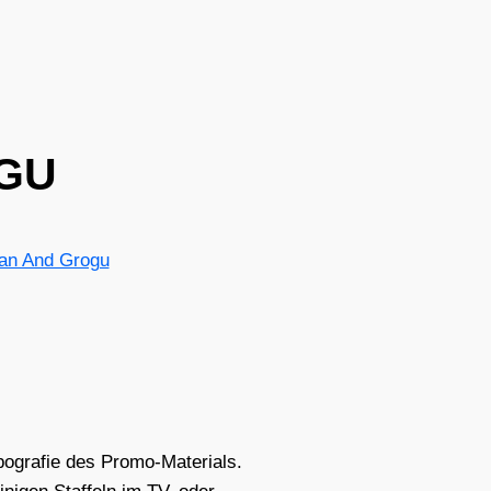
GU
an And Grogu
gra­fie des Pro­mo-Mate­ri­als.