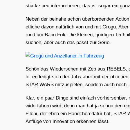
stü­cke neu inter­pre­tie­ren, das ist sogar ein gan
Neben der bei­na­he schon über­bor­den­den Action
etli­che davon natür­lich von und mit Gro­gu. Aber
rund um Babu Frik. Die klei­nen, quir­li­gen Tech­ni
suchen, aber auch das passt zur Serie.
Schön das Wie­der­se­hen mit Zeb aus REBELS, das 
le, ent­le­digt sich der Jobs aber mit der übli­chen
STAR WARS mit­zu­spie­len, son­dern auch noch …
Klar, ein paar Din­ge sind ein­fach vor­her­seh­
wider­fah­ren wird, denn man hat ja schon den e
Filoni, der eben ein Händ­chen dafür hat, STAR W
Anflü­ge von Inno­va­ti­on erken­nen lässt.