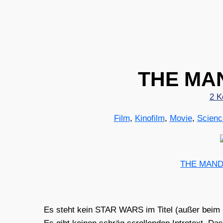
THE MA
2 K
Film
,
Kinofilm
,
Movie
,
Scienc
THE MAND
Es steht kein STAR WARS im Titel (außer beim Pos­t