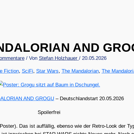
NDALORIAN AND GRO
ommentare
/ Von
Stefan Holzhauer
/
20.05.2026
e Fiction
,
SciFi
,
Star Wars
,
The Mandalorian
,
The Mandalori
ALORIAN AND GROGU
– Deutsch­land­start 20.05.2026
Spoi­ler­frei
er). Das ist auf­fäl­lig, eben­so wie der Retro-Look der Typo­