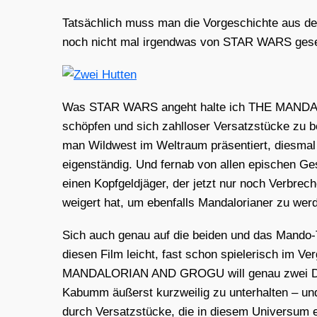
Tat­säch­lich muss man die Vor­ge­schich­te aus 
noch nicht mal irgend­was von STAR WARS gese
Was STAR WARS angeht hal­te ich THE MANDALOR
schöp­fen und sich zahl­lo­ser Ver­satz­stü­cke z
man Wild­west im Welt­raum prä­sen­tiert, dies­
eigen­stän­dig. Und fern­ab von allen epi­schen Ge
einen Kopf­geld­jä­ger, der jetzt nur noch Ver­bre­
wei­gert hat, um eben­falls Man­dalo­ria­ner zu wer­
Sich auch genau auf die bei­den und das Man­do-T
die­sen Film leicht, fast schon spie­le­risch im Ver­
MANDALORIAN AND GROGU will genau zwei Din­ge, 
Kabumm äußerst kurz­wei­lig zu unter­hal­ten – 
durch Ver­satz­stü­cke, die in die­sem Uni­ver­su