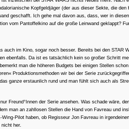
 Das ist inzwi­schen bei STAR WARS nichts Neu­es mehr. Nach ei
lo­ria­ni­sche Kopf­geld­jä­ger (der aus die­ser Sek­te, die d
ein­wand geschafft. Ich gehe mal davon aus, dass, wer in die­se
i­on vom Pan­tof­fel­ki­no auf die gro­ße Lein­wand geklappt? Fu
iert das auch im Kino, sogar noch bes­ser. Bereits bei den STA
ten eben­falls. Da ist es tat­säch­lich kein so gro­ßer Schritt m
s bemerkt man die höhe­ren Bud­gets bei eini­gen Stel­len scho
ren« Pro­duk­ti­ons­me­tho­den wir bei der Serie zurück­ge­grif­fe
as gan­ze erstaun­lich rund und man fühlt sich auch als Stre
­hin nur Freund°Innen der Serie anse­hen. Was scha­de wäre, 
i dem man an zahl­lo­sen Stel­len die Hand von Fav­reau und ins­
s X‑Wing-Pilot haben, ob Regis­seur Jon Fav­reau in irgend­ei­n
 nicht her.