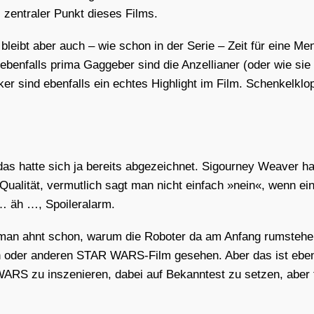
z zen­tra­ler Punkt die­ses Films.
 bleibt aber auch – wie schon in der Serie – Zeit für eine Men­
 eben­falls pri­ma Gag­ge­ber sind die Anzel­lia­ner (oder wie s
­ker sind eben­falls ein ech­tes High­light im Film. Schen­kel­klo
hat­te sich ja bereits abge­zeich­net. Sigour­ney Wea­ver hat
 Qua­li­tät, ver­mut­lich sagt man nicht ein­fach »nein«, wenn e
 äh …, Spoi­ler­alarm.
bar, man ahnt schon, war­um die Robo­ter da am Anfang rum­ste
in oder ande­ren STAR WARS-Film gese­hen. Aber das ist eben 
ARS zu insze­nie­ren, dabei auf Bekann­test zu set­zen, aber