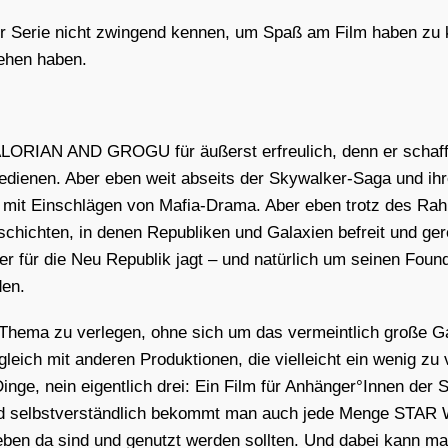
der Serie nicht zwin­gend ken­nen, um Spaß am Film haben zu 
­hen haben.
IAN AND GROGU für äußerst erfreu­lich, denn er schafft 
u bedie­nen. Aber eben weit abseits der Sky­wal­ker-Saga und i
mal mit Ein­schlä­gen von Mafia-Dra­ma. Aber eben trotz de
schich­ten, in denen Repu­bli­ken und Gala­xien befreit und ger
cher für die Neu Repu­blik jagt – und natür­lich um sei­nen Found
den.
he­ma zu ver­le­gen, ohne sich um das ver­meint­lich gro­ße
gleich mit ande­ren Pro­duk­tio­nen, die viel­leicht ein wenig zu 
nein eigent­lich drei: Ein Film für Anhänger°Innen der Ser
und selbst­ver­ständ­lich bekommt man auch jede Men­ge STAR
m eben da sind und genutzt wer­den soll­ten. Und dabei kann m