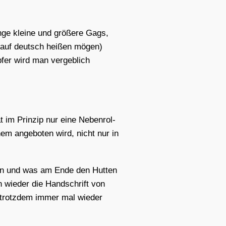
ge klei­ne und grö­ße­re Gags,
ie auf deutsch hei­ßen mögen)
p­fer wird man ver­geb­lich
 im Prin­zip nur eine Neben­rol­
inem ange­bo­ten wird, nicht nur in
­hen und was am Ende den Hut­ten
wie­der die Hand­schrift von
 trotz­dem immer mal wie­der