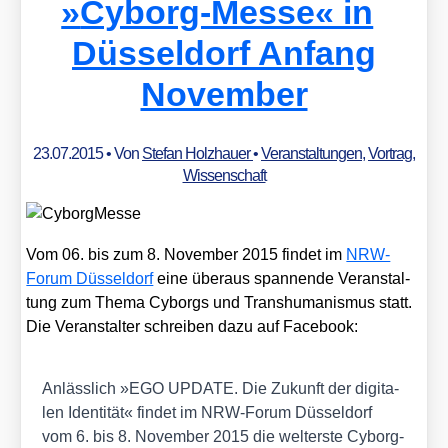
»
Cyborg-Messe« in
Düsseldorf Anfang
November
23.07.2015
• Von
Stefan Holzhauer
•
Veranstaltungen
,
Vortrag
,
Wissenschaft
Vom 06. bis zum 8. Novem­ber 2015 fin­det im
NRW-
Forum Düs­sel­dorf
eine über­aus span­nen­de Ver­an­stal­
tung zum The­ma Cyborgs und Trans­hu­ma­nis­mus statt.
Die Ver­an­stal­ter schrei­ben dazu auf Face­book:
Anläss­lich »EGO UPDATE. Die Zukunft der digi­ta­
len Iden­ti­tät« fin­det im NRW-Forum Düs­sel­dorf
vom 6. bis 8. Novem­ber 2015 die welt­ers­te Cyborg-