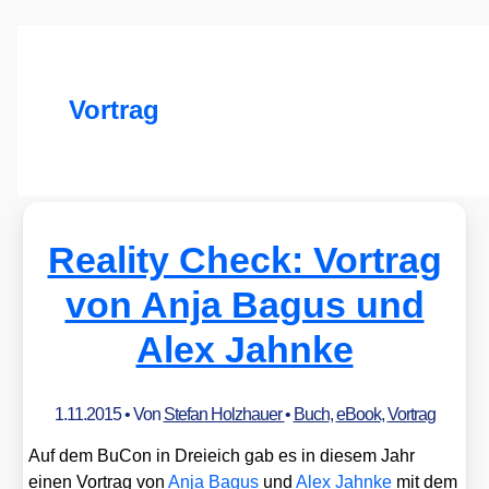
Vortrag
Reality Check: Vortrag
von Anja Bagus und
Alex Jahnke
1.11.2015
• Von
Stefan Holzhauer
•
Buch
,
eBook
,
Vortrag
Auf dem BuCon in Drei­eich gab es in die­sem Jahr
einen Vor­trag von
Anja Bagus
und
Alex Jahn­ke
mit dem