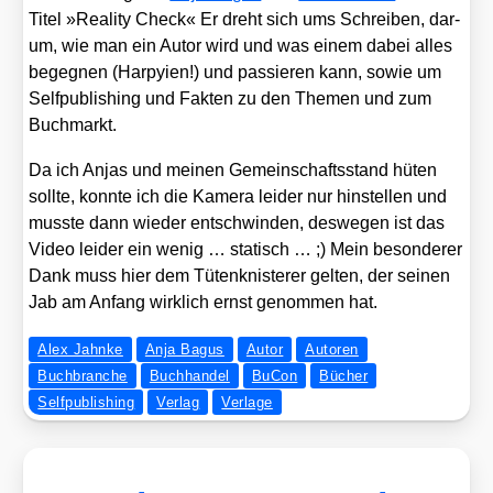
Titel »Rea­li­ty Check« Er dreht sich ums Schrei­ben, dar­
um, wie man ein Autor wird und was einem dabei alles
begeg­nen (Har­py­ien!) und pas­sie­ren kann, sowie um
Self­pu­bli­shing und Fak­ten zu den The­men und zum
Buch­markt.
Da ich Anjas und mei­nen Gemein­schafts­stand hüten
soll­te, konn­te ich die Kame­ra lei­der nur hin­stel­len und
muss­te dann wie­der ent­schwin­den, des­we­gen ist das
Video lei­der ein wenig … sta­tisch … ;) Mein beson­de­rer
Dank muss hier dem Tüten­knis­te­rer gel­ten, der sei­nen
Jab am Anfang wirk­lich ernst genom­men hat.
Alex Jahnke
Anja Bagus
Autor
Autoren
Buchbranche
Buchhandel
BuCon
Bücher
Selfpublishing
Verlag
Verlage