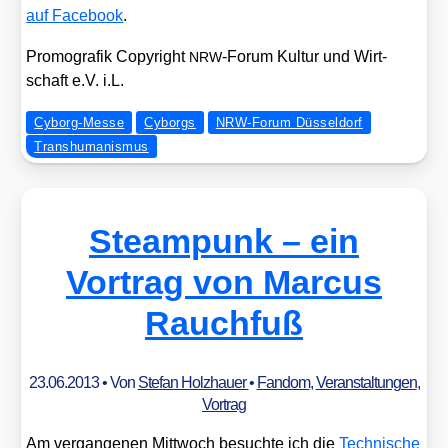
auf Face­book
.
Pro­mo­gra­fik Copy­right
-Forum Kul­tur und Wirt­
NRW
schaft e.V. i.L.
Cyborg-Messe
Cyborgs
NRW-Forum Düsseldorf
Transhumanismus
Steampunk – ein
Vortrag von Marcus
Rauchfuß
23.06.2013
• Von
Stefan Holzhauer
•
Fandom
,
Veranstaltungen
,
Vortrag
Am ver­gan­ge­nen Mitt­woch besuch­te ich die
Tech­ni­sche