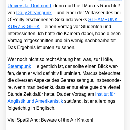
Uni­ver­si­tät Dort­mund
, denn dort hielt Mar­cus Rauch­fuß
von
Dai­ly Steam­punk
– und einer der Ver­fas­ser des bei
O´Reilly erschie­ne­nen Sekun­där­werks
STEAMPUNK –
&
KURZ
GEEK
– einen Vor­trag vor Stu­den­ten und
Inter­es­sier­ten. Ich hat­te die Kame­ra dabei, habe die­sen
Vor­trag mit­ge­schnit­ten und ein wenig nach­be­ar­bei­tet.
Das Ergeb­nis ist unten zu sehen.
Wer noch nicht so recht Ahnung hat, was, zur Höl­le,
Steam­punk
eigent­lich ist, der soll­te einen Blick wer­
fen, denn er wird defi­ni­tiv illu­mi­niert. Mar­cus beleuch­tet
die diver­sen Aspek­te des Gen­res sehr gut, ins­be­son­de­
re, wenn man bedenkt, dass er nur eine gute drei­vier­tel
Stun­de Zeit dafür hat­te. Da der Vor­trag am
Insti­tut für
Anglis­tik und Ame­ri­ka­nis­tik
statt­fand, ist er aller­dings
fol­ge­rich­tig in Eng­lisch.
Viel Spaß! And: Bewa­re of the Air Kra­ken!