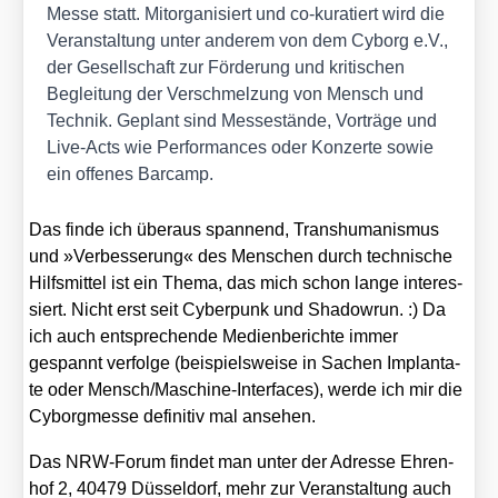
Mes­se statt. Mit­or­ga­ni­siert und co-kura­tiert wird die
Ver­an­stal­tung unter ande­rem von dem Cyborg e.V.,
der Gesell­schaft zur För­de­rung und kri­ti­schen
Beglei­tung der Ver­schmel­zung von Mensch und
Tech­nik. Geplant sind Mes­se­stän­de, Vor­trä­ge und
Live-Acts wie Per­for­man­ces oder Kon­zer­te sowie
ein offe­nes Bar­camp.
Das fin­de ich über­aus span­nend, Trans­hu­ma­nis­mus
und »Ver­bes­se­rung« des Men­schen durch tech­ni­sche
Hilfs­mit­tel ist ein The­ma, das mich schon lan­ge inter­es­
siert. Nicht erst seit Cyber­punk und Shadowrun. :) Da
ich auch ent­spre­chen­de Medi­en­be­rich­te immer
gespannt ver­fol­ge (bei­spiels­wei­se in Sachen Implan­ta­
te oder Men­sch/­Ma­schi­ne-Inter­faces), wer­de ich mir die
Cyborg­mes­se defi­ni­tiv mal anse­hen.
Das NRW-Forum fin­det man unter der Adres­se Ehren­
hof 2, 40479 Düs­sel­dorf, mehr zur Ver­an­stal­tung auch