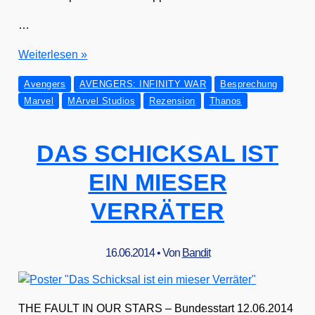
…
AVENGERS:
Wei­ter­le­sen »
INFINITY
Avengers
AVENGERS: INFINITY WAR
Besprechung
WAR
Marvel
MArvel Studios
Rezension
Thanos
DAS SCHICKSAL IST
EIN MIESER
VERRÄTER
16.06.2014
• Von
Bandit
THE FAULT IN OUR STARS – Bun­des­start 12.06.2014