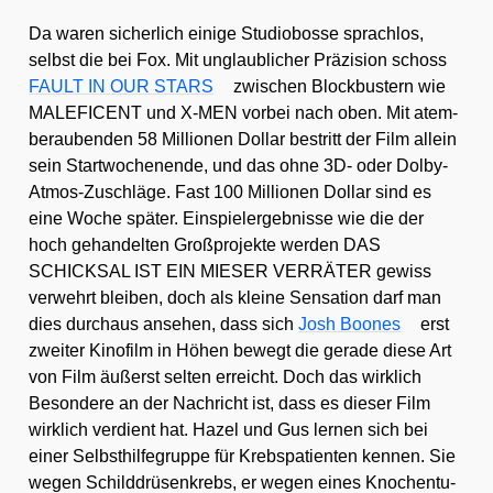
Da waren sicher­lich eini­ge Stu­dio­bos­se sprach­los,
selbst die bei Fox. Mit unglaub­li­cher Prä­zi­si­on schoss
FAULT IN OUR STARS
zwi­schen Block­bus­tern wie
MALEFICENT und X‑MEN vor­bei nach oben. Mit atem­
be­rau­ben­den 58 Mil­lio­nen Dol­lar bestritt der Film allein
sein Start­wo­chen­en­de, und das ohne 3D- oder Dol­by-
Atmos-Zuschlä­ge. Fast 100 Mil­lio­nen Dol­lar sind es
eine Woche spä­ter. Ein­spiel­ergeb­nis­se wie die der
hoch gehan­del­ten Groß­pro­jek­te wer­den DAS
SCHICKSAL IST EIN MIESER VERRÄTER gewiss
ver­wehrt blei­ben, doch als klei­ne Sen­sa­ti­on darf man
dies durch­aus anse­hen, dass sich
Josh Boo­nes
erst
zwei­ter Kino­film in Höhen bewegt die gera­de die­se Art
von Film äußerst sel­ten erreicht. Doch das wirk­lich
Beson­de­re an der Nach­richt ist, dass es die­ser Film
wirk­lich ver­dient hat. Hazel und Gus ler­nen sich bei
einer Selbst­hil­fe­grup­pe für Krebs­pa­ti­en­ten ken­nen. Sie
wegen Schild­drü­sen­krebs, er wegen eines Kno­chen­tu­