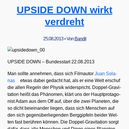
UPSIDE DOWN wirkt
verdreht
25.08.2013
• Von
Bandit
UPSIDE DOWN – Bun­des­start 22.08.2013
Man soll­te anneh­men, dass sich Film­au­tor
Juan Sol­a­
nas
etwas dabei gedacht hat, als er eine Welt erschuf
die allen Regeln der Phy­sik wider­spricht. Dop­pel-Gra­vi­
ta­ti­on heißt das Phä­no­men, klärt uns der Haupt­prot­ago­
nist Adam aus dem Off auf, über die zwei Pla­ne­ten, die
so dicht bei­ein­an­der lie­gen, dass sich Men­schen auf
den sich gegen­über­lie­gen­den Berg­gip­feln bei­der Wel­
ten fast berüh­ren kön­nen. Die Dop­pel-Gra­vi­ta­ti­on sorgt
dafür, dass alle Men­schen und Din­ge eines Pla­ne­ten