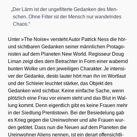
„
Der Lärm ist der unge­fil­ter­te Gedan­ken des Men­
schen. Ohne Fil­ter ist der Mensch nur wan­deln­des
Cha­os.“
Unter »The Noi­se« ver­steht Autor Patrick Ness die hör-
und sicht­ba­ren Gedan­ken sei­ner männ­li­chen Prot­ago­
nis­ten auf dem Pla­ne­ten New World. Regis­seur Doug
Liman zeigt dies dem Betrach­ter in Form einer wabernd
bun­ten Wol­ke um den jewei­li­gen Cha­rak­ter. Je inten­si­
ver der Gedan­ke, des­to lau­ter hört man ihn im Wort­laut
und der Schlei­er leuch­tet stär­ker, das Objekt des
Gedan­ken wird sicht­bar. Kei­ne ein­fa­che Sache, wenn
plötz­lich eine Frau vor einem steht und das Blut in Wal­
lung kommt. Denn eigent­lich gibt es kei­ne Frau­en mehr
in der Sied­lung Pren­tis­town. Bei der Besie­de­lung gab
es Krieg gegen die Urein­woh­ner und alle Frau­en wur­
den getö­tet. Dass nun die Neu­en auf dem Pla­ne­ten die
Urein­woh­ner Ali­ens nen­nen, ist ein der­art offen­sicht­li­