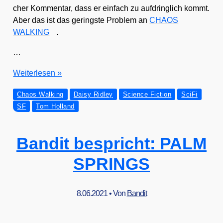
cher Kom­men­tar, dass er ein­fach zu auf­dring­lich kommt.
Aber das ist das gerings­te Pro­blem an
CHAOS
WALKING
.
…
Ban­
Wei­ter­le­sen »
dit
Chaos Walking
Daisy Ridley
Science Fiction
SciFi
bespricht:
SF
Tom Holland
CHAOS
WALKING
Bandit bespricht: PALM
SPRINGS
8.06.2021
• Von
Bandit