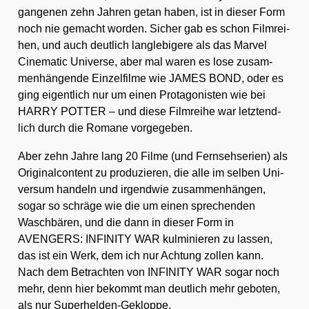
gan­ge­nen zehn Jah­ren getan haben, ist in die­ser Form
noch nie gemacht wor­den. Sicher gab es schon Film­rei­
hen, und auch deut­lich lang­le­bi­ge­re als das Mar­vel
Cine­ma­tic Uni­ver­se, aber mal waren es lose zusam­
men­hän­gen­de Ein­zel­fil­me wie JAMES BOND, oder es
ging eigent­lich nur um einen Prot­ago­nis­ten wie bei
HARRY POTTER – und die­se Film­rei­he war letzt­end­
lich durch die Roma­ne vor­ge­ge­ben.
Aber zehn Jah­re lang 20 Fil­me (und Fern­seh­se­ri­en) als
Ori­gi­nal­con­tent zu pro­du­zie­ren, die alle im sel­ben Uni­
ver­sum han­deln und irgend­wie zusam­men­hän­gen,
sogar so schrä­ge wie die um einen spre­chen­den
Wasch­bä­ren, und die dann in die­ser Form in
AVENGERS: INFINITY WAR kul­mi­nie­ren zu las­sen,
das ist ein Werk, dem ich nur Ach­tung zol­len kann.
Nach dem Betrach­ten von INFINITY WAR sogar noch
mehr, denn hier bekommt man deut­lich mehr gebo­ten,
als nur Super­hel­den-Geklop­pe.