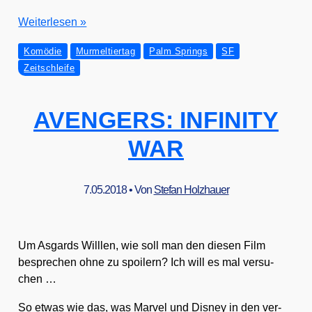
Ban­
Wei­ter­le­sen »
dit
Komödie
Murmeltiertag
Palm Springs
SF
bespricht:
Zeitschleife
PALM
SPRINGS
AVENGERS: INFINITY
WAR
7.05.2018
• Von
Stefan Holzhauer
Um Asgards Will­len, wie soll man den die­sen Film
bespre­chen ohne zu spoi­lern? Ich will es mal ver­su­
chen …
So etwas wie das, was Mar­vel und Dis­ney in den ver­