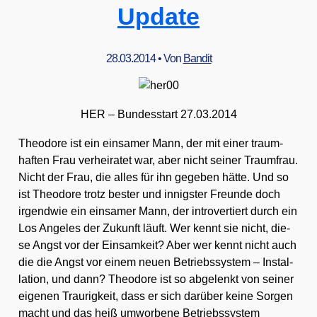
Update
28.03.2014
• Von
Bandit
HER – Bun­des­start 27.03.2014
Theo­do­re ist ein ein­sa­mer Mann, der mit einer traum­
haf­ten Frau ver­hei­ra­tet war, aber nicht sei­ner Traum­frau.
Nicht der Frau, die alles für ihn gege­ben hät­te. Und so
ist Theo­do­re trotz bes­ter und innigs­ter Freun­de doch
irgend­wie ein ein­sa­mer Mann, der intro­ver­tiert durch ein
Los Ange­les der Zukunft läuft. Wer kennt sie nicht, die­
se Angst vor der Ein­sam­keit? Aber wer kennt nicht auch
die die Angst vor einem neu­en Betriebs­sys­tem – Instal­
la­ti­on, und dann? Theo­do­re ist so abge­lenkt von sei­ner
eige­nen Trau­rig­keit, dass er sich dar­über kei­ne Sor­gen
macht und das heiß umwor­be­ne Betriebs­sys­tem