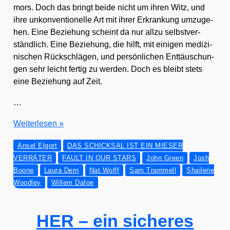
mors. Doch das bringt bei­de nicht um ihren Witz, und
ihre unkon­ven­tio­nel­le Art mit ihrer Erkran­kung umzu­ge­
hen. Eine Bezie­hung scheint da nur all­zu selbst­ver­
ständ­lich. Eine Bezie­hung, die hilft, mit eini­gen medi­zi­
ni­schen Rück­schlä­gen, und per­sön­li­chen Ent­täu­schun­
gen sehr leicht fer­tig zu wer­den. Doch es bleibt stets
eine Bezie­hung auf Zeit.
…
DAS
Wei­ter­le­sen »
SCHICKSAL
Ansel Elgort
DAS SCHICKSAL IST EIN MIESER
IST
VERRÄTER
FAULT IN OUR STARS
John Green
Josh
EIN
Boone
Laura Dern
Nat Wolff
Sam Trammell
Shailene
MIESER
Woodley
Willem Dafoe
VERRÄTER
HER – ein sicheres