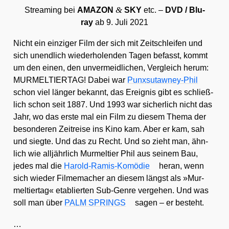
&
Strea­ming bei
AMAZON
SKY
etc. –
DVD /​ Blu-
ray
ab 9. Juli 2021
Nicht ein ein­zi­ger Film der sich mit Zeit­schlei­fen und
sich unend­lich wie­der­ho­len­den Tagen befasst, kommt
um den einen, den unver­meid­li­chen, Ver­gleich her­um:
MURMELTIERTAG! Dabei war
Punx­su­taw­ney-Phil
schon viel län­ger bekannt, das Ereig­nis gibt es schließ­
lich schon seit 1887. Und 1993 war sicher­lich nicht das
Jahr, wo das ers­te mal ein Film zu die­sem The­ma der
beson­de­ren Zeit­rei­se ins Kino kam. Aber er kam, sah
und sieg­te. Und das zu Recht. Und so zieht man, ähn­
lich wie all­jähr­lich Mur­mel­tier Phil aus sei­nem Bau,
jedes mal die
Harold-Ramis-Komö­die
her­an, wenn
sich wie­der Fil­me­ma­cher an die­sem längst als »Mur­
mel­tier­tag« eta­blier­ten Sub-Gen­re ver­ge­hen. Und was
soll man über
PALM SPRINGS
sagen – er besteht.
…