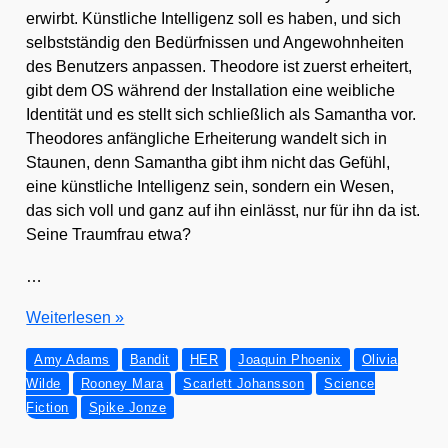
erwirbt. Künst­li­che Intel­li­genz soll es haben, und sich
selbst­stän­dig den Bedürf­nis­sen und Ange­wohn­hei­ten
des Benut­zers anpas­sen. Theo­do­re ist zuerst erhei­tert,
gibt dem OS wäh­rend der Instal­la­ti­on eine weib­li­che
Iden­ti­tät und es stellt sich schließ­lich als Saman­tha vor.
Theo­do­res anfäng­li­che Erhei­te­rung wan­delt sich in
Stau­nen, denn Saman­tha gibt ihm nicht das Gefühl,
eine künst­li­che Intel­li­genz sein, son­dern ein Wesen,
das sich voll und ganz auf ihn ein­lässt, nur für ihn da ist.
Sei­ne Traum­frau etwa?
…
HER
Wei­ter­le­sen »
–
Amy Adams
Bandit
HER
Joaquin Phoenix
Olivia
ein
Wilde
Rooney Mara
Scarlett Johansson
Science
siche­
Fiction
Spike Jonze
res
Update