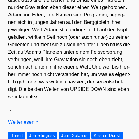
nur der Gra­vi­ta­ti­on eben die­ser einen Welt gehor­chen.
Adam und Eden, ihre Namen sind Pro­gramm, begeg­
nen sich in jun­gen Jah­ren auf den Berg­gip­feln ihrer
jewei­li­gen Welt. Adam ist aller­dings nicht auf den Kopf
gefal­len, wirft ein Seil hoch (oder auch run­ter) zu sei­ner
Gelieb­ten und zieht sie zu sich her­un­ter. Eden muss die
Zeit auf Adams Pla­ne­ten unter einem Fels­vor­sprung
ver­brin­gen, weil ihre Gra­vi­ta­ti­on sie nach oben zieht,
sprich nach unten in ihre eige­ne Welt. Und wer bis hier­
her immer noch nicht ver­stan­den hat, um was es eigent­
lich geht oder was wirk­lich pas­siert, der sei ent­schul­
digt. Die bei­den Wel­ten von UPSIDE DOWN sind eben
sehr kom­plex.
…
UPSIDE
Wei­ter­le­sen »
DOWN
Bandit
Jim Sturgess
Juan Solanas
Kirsten Dunst
wirkt