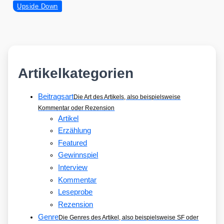
Upside Down
ver­
dreht
Artikelkategorien
Beitragsart
Die Art des Artikels, also beispielsweise
Kommentar oder Rezension
Artikel
Erzählung
Featured
Gewinnspiel
Interview
Kommentar
Leseprobe
Rezension
Genre
Die Genres des Artikel, also beispielsweise SF oder