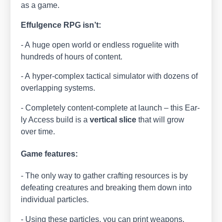
as a game.
Efful­gence RPG isn’t:
- A huge open world or end­less rogue­li­te with
hundreds of hours of con­tent.
- A hyper-com­plex tac­ti­cal simu­la­tor with dozens of
over­lap­ping sys­tems.
- Com­ple­te­ly con­tent-com­ple­te at launch – this Ear­
ly Access build is a
ver­ti­cal sli­ce
that will grow
over time.
Game features:
- The only way to gather craf­ting resour­ces is by
defea­ting crea­tures and brea­king them down into
indi­vi­du­al par­tic­les.
- Using the­se par­tic­les, you can print wea­pons,