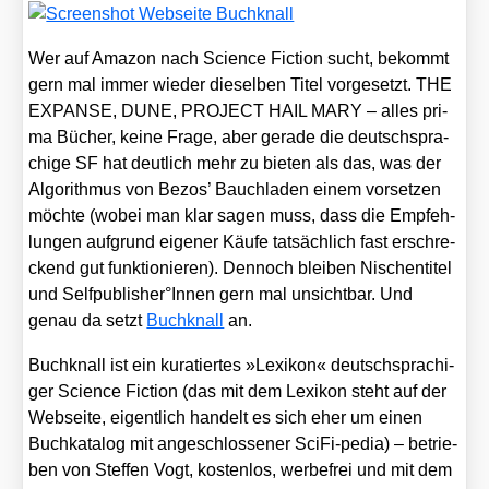
Wer auf Ama­zon nach Sci­ence Fic­tion sucht, bekommt
gern mal immer wie­der die­sel­ben Titel vor­ge­setzt. THE
EXPANSE, DUNE, PROJECT HAIL MARY – alles pri­
ma Bücher, kei­ne Fra­ge, aber gera­de die deutsch­spra­
chi­ge SF hat deut­lich mehr zu bie­ten als das, was der
Algo­rith­mus von Bezos’ Bauch­la­den einem vor­set­zen
möch­te (wobei man klar sagen muss, dass die Emp­feh­
lun­gen auf­grund eige­ner Käu­fe tat­säch­lich fast erschre­
ckend gut funk­tio­nie­ren). Den­noch blei­ben Nischen­ti­tel
und Selfpublisher°Innen gern mal unsicht­bar. Und
genau da setzt
Buch­knall
an.
Buch­knall ist ein kura­tier­tes »Lexi­kon« deutsch­spra­chi­
ger Sci­ence Fic­tion (das mit dem Lexi­kon steht auf der
Web­sei­te, eigent­lich han­delt es sich eher um einen
Buch­ka­ta­log mit ange­schlos­se­ner Sci­Fi-pedia) – betrie­
ben von Stef­fen Vogt, kos­ten­los, wer­be­frei und mit dem