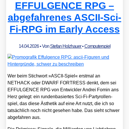
EFFULGENCE RPG –
abgefahrenes ASCII-Sci-
Fi-RPG im Early Access
14.04.2026
• Von
Stefan Holzhauer
•
Computerspiel
Wer beim Stich­wort »ASCII-Spiel« erst­mal an
NETHACK oder DWARF FORTRESS denkt, dem sei
EFFULGENCE RPG von Ent­wick­ler And­rei Fomin ans
Herz gelegt: ein run­den­ba­sier­tes Sci-Fi-Par­ty­rol­len­
spiel, das die­se Ästhe­tik auf eine Art nutzt, die ich so
tat­säch­lich noch nicht gese­hen habe. Das sieht schwer
abge­fah­ren aus.