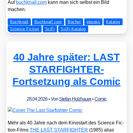
Auf
buch​knall​.com
kann man sich selbst ein Bild
machen.
Buchknall
Buchknall.com
Bücher
ebooks
Katalog
Science Fiction
SciFi
SciFi-Katalog
40 Jahre später: LAST
STARFIGHTER-
Fortsetzung als Comic
28.04.2026
• Von
Stefan Holzhauer
•
Comic
Mehr als 40 Jah­re nach dem Kino­start des Sci­ence Fic­
tion-Films
THE LAST STARFIGHTER
(1985) ali­as