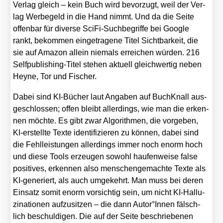
Ver­lag gleich – kein Buch wird bevor­zugt, weil der Ver­
lag Wer­be­geld in die Hand nimmt. Und da die Sei­te
offen­bar für diver­se Sci­Fi-Such­be­grif­fe bei Goog­le
rankt, bekom­men ein­ge­tra­ge­ne Titel Sicht­bar­keit, die
sie auf Ama­zon allein nie­mals errei­chen wür­den. 216
Self­pu­bli­shing-Titel ste­hen aktu­ell gleich­wer­tig neben
Hey­ne, Tor und Fischer.
Dabei sind KI-Bücher laut Anga­ben auf Buch­Knall aus­
ge­schlos­sen; offen bleibt aller­dings, wie man die erken­
nen möch­te. Es gibt zwar Algo­rith­men, die vor­ge­ben,
KI-erstell­te Tex­te iden­ti­fi­zie­ren zu kön­nen, dabei sind
die Fehl­leis­tun­gen aller­dings immer noch enorm hoch
und die­se Tools erzeu­gen sowohl hau­fen­wei­se fal­se
posi­ti­ves, erken­nen also men­schen­ge­mach­te Tex­te als
KI-gene­riert, als auch umge­kehrt. Man muss bei deren
Ein­satz somit enorm vor­sich­tig sein, um nicht KI-Hal­lu­
zi­na­tio­nen auf­zu­sit­zen – die dann Autor°Innen fälsch­
lich beschul­di­gen. Die auf der Sei­te beschrie­be­nen