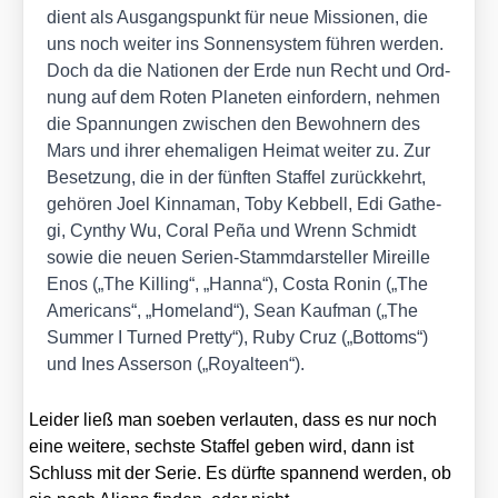
dient als Aus­gangs­punkt für neue Mis­sio­nen, die
uns noch wei­ter ins Son­nen­sys­tem füh­ren wer­den.
Doch da die Natio­nen der Erde nun Recht und Ord­
nung auf dem Roten Pla­ne­ten ein­for­dern, neh­men
die Span­nun­gen zwi­schen den Bewoh­nern des
Mars und ihrer ehe­ma­li­gen Hei­mat wei­ter zu. Zur
Beset­zung, die in der fünf­ten Staf­fel zurück­kehrt,
gehö­ren Joel Kin­na­man, Toby Keb­bell, Edi Gathe­
gi, Cyn­thy Wu, Coral Peña und Wrenn Schmidt
sowie die neu­en Seri­en-Stamm­dar­stel­ler Mireil­le
Enos („The Kil­ling“, „Han­na“), Cos­ta Ronin („The
Ame­ri­cans“, „Home­land“), Sean Kauf­man („The
Sum­mer I Tur­ned Pret­ty“), Ruby Cruz („Bot­toms“)
und Ines Asser­son („Royal­te­en“).
Lei­der ließ man soeben ver­lau­ten, dass es nur noch
eine wei­te­re, sechs­te Staf­fel geben wird, dann ist
Schluss mit der Serie. Es dürf­te span­nend wer­den, ob