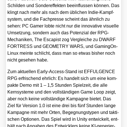
Schil­den und Son­der­ef­fek­ten beein­flus­sen kön­nen. Das
klingt nach mehr als nach dem übli­chen Indie-Kampf­
sys­tem, und die Fach­pres­se scheint das ähn­lich zu
sehen: PC Gamer lob­te nicht nur die inno­va­ti­ve visu­el­le
Umset­zung, son­dern auch das Poten­zi­al der RPG-
Mecha­ni­ken, The Esca­pist zog Ver­glei­che zu DWARF
FORTRESS und GEOMETRY WARS, und Gam­in­gOn­
Linux mein­te schlicht, dass man so etwas bis­her noch
nicht gese­hen habe.
Zum aktu­el­len Ear­ly-Access-Stand ist EFFULGENCE
RPG erfri­schend ehr­lich: Es han­delt sich um eine kom­
pak­te Demo mit 1 – 1,5 Stun­den Spiel­zeit, die alle
Kern­sys­te­me und den voll­stän­di­gen Game Loop zeigt,
aber noch kei­ne voll­stän­di­ge Kam­pa­gne bie­tet. Das
Ziel für Ver­si­on 1.0 ist eine drei bis fünf Stun­den lan­ge
Kam­pa­gne mit mehr Orten, Begeg­nungs­ty­pen und tak­ti­
schen Optio­nen. Das Spiel wird in Unity ent­wi­ckelt, ent­
hält nach Anga­ben des Ent­wick­lers kei­ne KI-gene­rier­