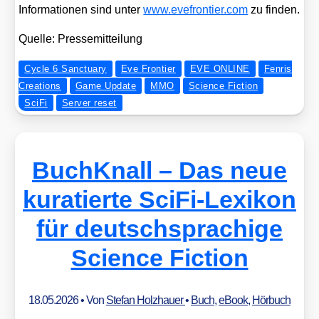
Infor­ma­tio­nen sind unter
www​.eve​fron​tier​.com
zu fin­den.
Quel­le: Pres­se­mit­tei­lung
Cycle 6 Sanctuary
Eve Frontier
EVE ONLINE
Fenris
Creations
Game Update
MMO
Science Fiction
SciFi
Server reset
BuchKnall – Das neue
kuratierte SciFi-Lexikon
für deutschsprachige
Science Fiction
18.05.2026
• Von
Stefan Holzhauer
•
Buch
,
eBook
,
Hörbuch