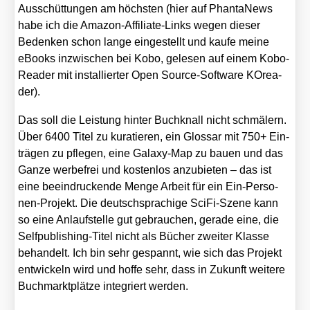
Aus­schüt­tun­gen am höchs­ten (hier auf Phan­ta­News
habe ich die Ama­zon-Affi­lia­te-Links wegen die­ser
Beden­ken schon lan­ge ein­ge­stellt und kau­fe mei­ne
eBooks inzwi­schen bei Kobo, gele­sen auf einem Kobo-
Rea­der mit instal­lier­ter Open Source-Soft­ware KOrea­
der).
Das soll die Leis­tung hin­ter Buch­knall nicht schmä­lern.
Über 6400 Titel zu kura­tie­ren, ein Glos­sar mit 750+ Ein­
trä­gen zu pfle­gen, eine Gala­xy-Map zu bau­en und das
Gan­ze wer­be­frei und kos­ten­los anzu­bie­ten – das ist
eine beein­dru­cken­de Men­ge Arbeit für ein Ein-Per­so­
nen-Pro­jekt. Die deutsch­spra­chi­ge Sci­Fi-Sze­ne kann
so eine Anlauf­stel­le gut gebrau­chen, gera­de eine, die
Self­pu­bli­shing-Titel nicht als Bücher zwei­ter Klas­se
behan­delt. Ich bin sehr gespannt, wie sich das Pro­jekt
ent­wi­ckeln wird und hof­fe sehr, dass in Zukunft wei­te­re
Buch­markt­plät­ze inte­griert wer­den.