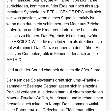
Die Prä­mis­se: Signa­le, die Mil­li­ar­den von Licht­jah­ren
zurück­le­gen, kom­men auf der Erde nur noch als frag­
men­tier­te Sym­bo­le an. EFFULGENCE RPG stellt sich
vor, was pas­siert, wenn die­ses Signal inter­ak­tiv ist –
wenn man durch ein schim­mern­des Meer aus Zei­chen
lau­fen kann und die Krea­tu­ren dar­in kei­ne Lust haben,
sta­tisch zu blei­ben. Das Ergeb­nis ist eine unge­wöhn­li­
che ASCII-3D-Welt, die man trotz­dem als drei­di­men­sio­
nal wahr­nimmt. Das Gan­ze erin­nert an den frü­hen Ein­
satz von Com­pu­ter­gra­fik in Fil­men, oder auch an die
MATRIX.
Und auch der Sound chan­nelt deut­lich die 80er-Jah­re.
Der Kern des Spiel­sys­tems dreht sich ums »Par­ti­kel­
sam­meln«: Besieg­te Geg­ner las­sen sich in ein­zel­ne
Par­ti­kel zer­le­gen, aus denen man auf einem spe­zi­el­len
Mate­rie-Dru­cker Waf­fen, Aus­rüs­tung und Mecha­nis­men
her­stellt, auch mit­ten im Kampf. Dazu kom­men »tak­ti­
sche Patro­nen«, die Gefech­te mit Flä­chen­an­grif­fen,