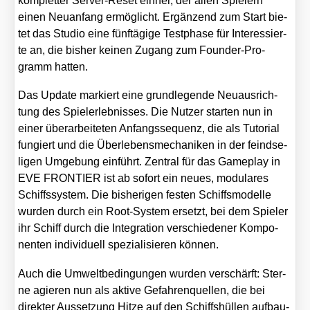
kom­plet­ter Ser­ver-Reset ein­her, der allen Spie­lern
einen Neu­an­fang ermög­licht. Ergän­zend zum Start bie­
tet das Stu­dio eine fünf­tä­gi­ge Test­pha­se für Inter­es­sier­
te an, die bis­her kei­nen Zugang zum Foun­der-Pro­
gramm hat­ten.
Das Update mar­kiert eine grund­le­gen­de Neu­aus­rich­
tung des Spiel­erleb­nis­ses. Die Nut­zer star­ten nun in
einer über­ar­bei­te­ten Anfangs­se­quenz, die als Tuto­ri­al
fun­giert und die Über­le­bens­me­cha­ni­ken in der feind­se­
li­gen Umge­bung ein­führt. Zen­tral für das Game­play in
EVE FRONTIER ist ab sofort ein neu­es, modu­la­res
Schiffs­sys­tem. Die bis­he­ri­gen fes­ten Schiffs­mo­del­le
wur­den durch ein Root-Sys­tem ersetzt, bei dem Spie­ler
ihr Schiff durch die Inte­gra­ti­on ver­schie­de­ner Kom­po­
nen­ten indi­vi­du­ell spe­zia­li­sie­ren kön­nen.
Auch die Umwelt­be­din­gun­gen wur­den ver­schärft: Ster­
ne agie­ren nun als akti­ve Gefah­ren­quel­len, die bei
direk­ter Aus­set­zung Hit­ze auf den Schiffs­hül­len auf­bau­