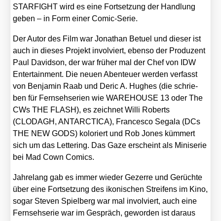
STARFIGHT wird es eine Fort­set­zung der Hand­lung
geben – in Form einer Comic-Serie.
Der Autor des Film war Jona­than Betuel und die­ser ist
auch in die­ses Pro­jekt invol­viert, eben­so der Pro­du­zent
Paul David­son, der war frü­her mal der Chef von IDW
Enter­tain­ment. Die neu­en Aben­teu­er wer­den ver­fasst
von Ben­ja­min Raab und Deric A. Hug­hes (die schrie­
ben für Fern­seh­se­ri­en wie WAREHOUSE 13 oder The
CWs THE FLASH), es zeich­net Wil­li Roberts
(CLODAGH, ANTARCTICA), Fran­ces­co Sega­la (DCs
THE NEW GODS) kolo­riert und Rob Jones küm­mert
sich um das Let­te­ring. Das Gaze erscheint als Mini­se­rie
bei Mad Cown Comics.
Jah­re­lang gab es immer wie­der Gezer­re und Gerüch­te
über eine Fort­set­zung des iko­ni­schen Strei­fens im Kino,
sogar Ste­ven Spiel­berg war mal invol­viert, auch eine
Fern­seh­se­rie war im Gespräch, gewor­den ist dar­aus