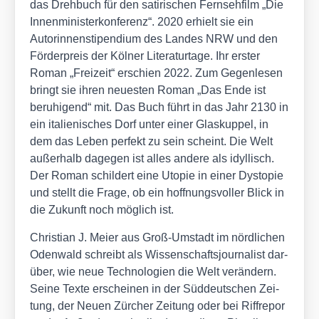
das Dreh­buch für den sati­ri­schen Fern­seh­film „Die
Innen­mi­nis­ter­kon­fe­renz“. 2020 erhielt sie ein
Autorin­nen­sti­pen­di­um des Lan­des NRW und den
För­der­preis der Köl­ner Lite­ra­tur­ta­ge. Ihr ers­ter
Roman „Frei­zeit“ erschien 2022. Zum Gegen­le­sen
bringt sie ihren neu­es­ten Roman „Das Ende ist
beru­hi­gend“ mit. Das Buch führt in das Jahr 2130 in
ein ita­lie­ni­sches Dorf unter einer Glas­kup­pel, in
dem das Leben per­fekt zu sein scheint. Die Welt
außer­halb dage­gen ist alles ande­re als idyl­lisch.
Der Roman schil­dert eine Uto­pie in einer Dys­to­pie
und stellt die Fra­ge, ob ein hoff­nungs­vol­ler Blick in
die Zukunft noch mög­lich ist.
Chris­ti­an J. Mei­er aus Groß-Umstadt im nörd­li­chen
Oden­wald schreibt als Wis­sen­schafts­jour­na­list dar­
über, wie neue Tech­no­lo­gien die Welt ver­än­dern.
Sei­ne Tex­te erschei­nen in der Süd­deut­schen Zei­
tung, der Neu­en Zür­cher Zei­tung oder bei Riff​re​por​