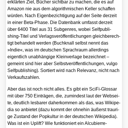
erklär­ten Ziel, Bücher sicht­bar zu machen, die es auf
Ama­zon nie aus dem algo­rith­mi­schen Kel­ler schaf­fen
wür­den. Nach Eigen­be­zich­ti­gung auf der Sei­te der­zeit
in einer Beta-Pha­se. Die Daten­bank umfasst der­zeit
über 6400 Titel aus 31 Sub­gen­res, wobei Self­pu­bli­
shing-Titel und Ver­lags­ver­öf­fent­li­chun­gen gleich­be­rech­
tigt behan­delt wer­den (Buch­knall selbst nennt das
»Indie«, was im deut­schen Sprach­raum aller­dings
eigent­lich unab­hän­gi­ge Klein­ver­la­ge bezeich­net –
gemeint sind hier aber Selbst­ver­öf­fent­li­chun­gen, vul­go
Self­pu­bli­shing). Sor­tiert wird nach Rele­vanz, nicht nach
Ver­kaufs­zah­len.
Aber das ist noch nicht alles. Es gibt ein Sci­Fi-Glos­sar
mit über 750 Ein­trä­gen, die, zumin­dest laut der Web­sei­
te, deut­lich les­ba­rer daher­kom­men als das, was Wiki­pe­
dia so anbie­tet (dazu kommt der ohne­hin äußerst trau­ri­
ge Zustand der Pop­kul­tur in der deut­schen Wiki­pe­dia).
Was ist ein Uplift? Wie funk­tio­niert ein Alcu­bierre-