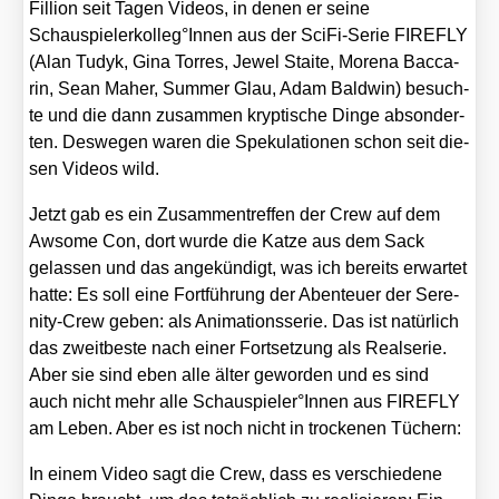
Fil­li­on seit Tagen Vide­os, in denen er sei­ne
Schauspielerkolleg°Innen aus der Sci­Fi-Serie FIREFLY
(Alan Tudyk, Gina Tor­res, Jewel Staite, More­na Bac­ca­
rin, Sean Maher, Sum­mer Glau, Adam Bald­win) besuch­
te und die dann zusam­men kryp­ti­sche Din­ge abson­der­
ten. Des­we­gen waren die Spe­ku­la­tio­nen schon seit die­
sen Vide­os wild.
Jetzt gab es ein Zusam­men­tref­fen der Crew auf dem
Awso­me Con, dort wur­de die Kat­ze aus dem Sack
gelas­sen und das ange­kün­digt, was ich bereits erwar­tet
hat­te: Es soll eine Fort­füh­rung der Aben­teu­er der Sere­
ni­ty-Crew geben: als Ani­ma­ti­ons­se­rie. Das ist natür­lich
das zweit­bes­te nach einer Fort­set­zung als Real­se­rie.
Aber sie sind eben alle älter gewor­den und es sind
auch nicht mehr alle Schauspieler°Innen aus FIREFLY
am Leben. Aber es ist noch nicht in tro­cke­nen Tüchern:
In einem Video sagt die Crew, dass es ver­schie­de­ne