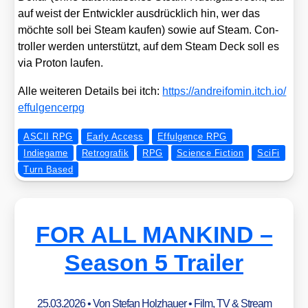
auf weist der Ent­wick­ler aus­drück­lich hin, wer das
möch­te soll bei Steam kau­fen) sowie auf Steam. Con­
trol­ler wer­den unter­stützt, auf dem Steam Deck soll es
via Pro­ton lau­fen.
Alle wei­te­ren Details bei itch:
https://​and​rei​fo​min​.itch​.io/​
e​f​f​u​l​g​e​n​c​e​rpg
ASCII RPG
Early Access
Effulgence RPG
Indiegame
Retrografik
RPG
Science Fiction
SciFi
Turn Based
FOR ALL MANKIND –
Season 5 Trailer
25.03.2026
• Von
Stefan Holzhauer
•
Film, TV & Stream