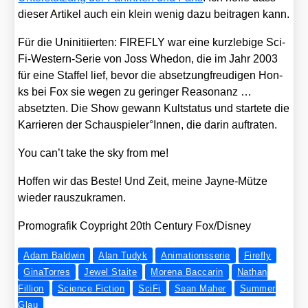
die­ser Arti­kel auch ein klein wenig dazu bei­tra­gen kann.
Für die Unin­iti­ier­ten: FIREFLY war eine kurz­le­bi­ge Sci­
Fi-Wes­tern-Serie von Joss Whe­don, die im Jahr 2003
für eine Staf­fel lief, bevor die abset­zung­freu­di­gen Hon­
ks bei Fox sie wegen zu gerin­ger Reaso­nanz …
absetz­ten. Die Show gewann Kult­sta­tus und star­te­te die
Kar­rie­ren der Schauspieler°Innen, die dar­in auf­tra­ten.
You can’t take the sky from me!
Hof­fen wir das Bes­te! Und Zeit, mei­ne Jay­ne-Müt­ze
wie­der raus­zu­kra­men.
Pro­mo­gra­fik Coyp­right 20th Cen­tu­ry Fox/​Disney
Adam Baldwin
Alan Tudyk
Animationsserie
Firefly
GinaTorres
Jewel Staite
Morena Baccarin
Nathan
Fillion
Science Fiction
SciFi
Sean Maher
Summer
Glau