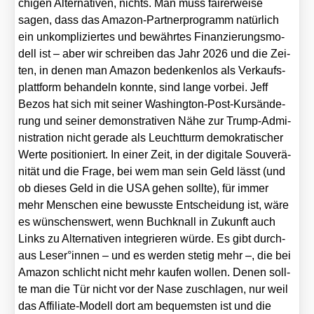
chi­gen Alter­na­ti­ven, nichts. Man muss fai­rer­wei­se
sagen, dass das Ama­zon-Part­ner­pro­gramm natür­lich
ein unkom­pli­zier­tes und bewähr­tes Finan­zie­rungs­mo­
dell ist – aber wir schrei­ben das Jahr 2026 und die Zei­
ten, in denen man Ama­zon beden­ken­los als Ver­kaufs­
platt­form behan­deln konn­te, sind lan­ge vor­bei. Jeff
Bezos hat sich mit sei­ner Washing­ton-Post-Kurs­än­de­
rung und sei­ner demons­tra­ti­ven Nähe zur Trump-Admi­
nis­tra­ti­on nicht gera­de als Leucht­turm demo­kra­ti­scher
Wer­te posi­tio­niert. In einer Zeit, in der digi­ta­le Sou­ve­rä­
ni­tät und die Fra­ge, bei wem man sein Geld lässt (und
ob die­ses Geld in die USA gehen soll­te), für immer
mehr Men­schen eine bewuss­te Ent­schei­dung ist, wäre
es wün­schens­wert, wenn Buch­knall in Zukunft auch
Links zu Alter­na­ti­ven inte­grie­ren wür­de. Es gibt durch­
aus Leser°innen – und es wer­den ste­tig mehr –, die bei
Ama­zon schlicht nicht mehr kau­fen wol­len. Denen soll­
te man die Tür nicht vor der Nase zuschla­gen, nur weil
das Affi­lia­te-Modell dort am bequems­ten ist und die