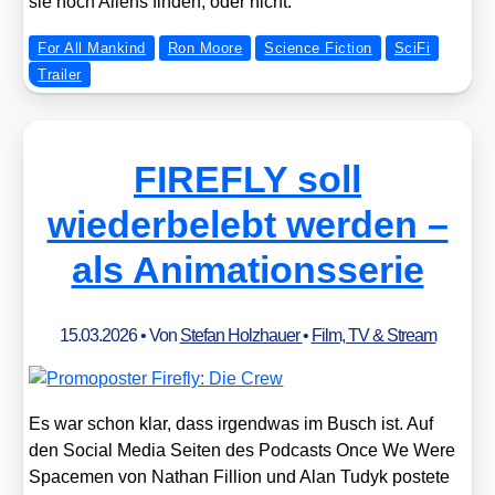
sie noch Ali­ens fin­den, oder nicht.
For All Mankind
Ron Moore
Science Fiction
SciFi
Trailer
FIREFLY soll
wiederbelebt werden –
als Animationsserie
15.03.2026
• Von
Stefan Holzhauer
•
Film, TV & Stream
Es war schon klar, dass irgend­was im Busch ist. Auf
den Social Media Sei­ten des Pod­casts Once We Were
Spa­ce­men von Nathan Fil­li­on und Alan Tudyk pos­te­te