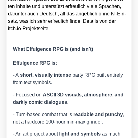
ten Inhal­te und unter­stützt erfreu­lich vie­le Spra­chen,
dar­un­ter auch Deutsch, all das angeb­lich ohne KI-Ein­
satz, was ich sehr erfreu­lich fin­de. Details von der
itch.io-Projektseite:
What Effulgence RPG is (and isn’t)
Efful­gence RPG is:
- A
short, visual­ly inten­se
par­ty RPG built enti­re­ly
from text sym­bols.
- Focu­sed on
ASCII 3D visu­als, atmo­sphe­re, and
dark­ly comic dia­lo­gues
.
- Turn-based com­bat that is
rea­da­ble and pun­chy
,
not a hard­core 100-hour min-max grin­der.
- An art pro­ject about
light and sym­bols
as much