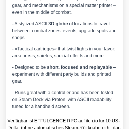
gear, and mecha­nisms on a spe­cial mat­ter prin­ter –
even in the midd­le of com­bat.
- A sty­li­zed ASCII
3D glo­be
of loca­ti­ons to tra­vel
bet­ween: com­bat zones, events, upgrade spots and
shops.
- »Tac­ti­cal car­tridges« that twist fights in your favor:
area bursts, shields, spe­cial effects and more.
- Desi­gned to be
short, focu­sed and replaya­ble
–
expe­ri­ment with dif­fe­rent par­ty builds and prin­ted
gear.
- Runs gre­at with a con­trol­ler and has been tes­ted
on Steam Deck via Pro­ton, with ASCII rea­da­bili­ty
tun­ed for a hand­held screen.
Ver­füg­bar ist EFFULGENCE RPG auf itch​.io für 10 US-
Dol­lar (ohne auto­ma­ti­sches Steam-Rück­ga­be­recht, dar­