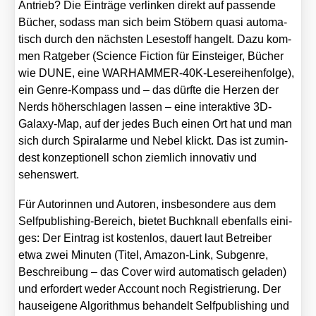
Antrieb? Die Ein­trä­ge ver­lin­ken direkt auf pas­sen­de
Bücher, sodass man sich beim Stö­bern qua­si auto­ma­
tisch durch den nächs­ten Lese­stoff han­gelt. Dazu kom­
men Rat­ge­ber (Sci­ence Fic­tion für Ein­stei­ger, Bücher
wie DUNE, eine WAR­HAM­MER-40K-Lese­rei­hen­fol­ge),
ein Gen­re-Kom­pass und – das dürf­te die Her­zen der
Nerds höher­schla­gen las­sen – eine inter­ak­ti­ve 3D-
Gala­xy-Map, auf der jedes Buch einen Ort hat und man
sich durch Spi­ral­ar­me und Nebel klickt. Das ist zumin­
dest kon­zep­tio­nell schon ziem­lich inno­va­tiv und
sehens­wert.
Für Autorin­nen und Autoren, ins­be­son­de­re aus dem
Self­pu­bli­shing-Bereich, bie­tet Buch­knall eben­falls eini­
ges: Der Ein­trag ist kos­ten­los, dau­ert laut Betrei­ber
etwa zwei Minu­ten (Titel, Ama­zon-Link, Sub­gen­re,
Beschrei­bung – das Cover wird auto­ma­tisch gela­den)
und erfor­dert weder Account noch Regis­trie­rung. Der
haus­ei­ge­ne Algo­rith­mus behan­delt Self­pu­bli­shing und