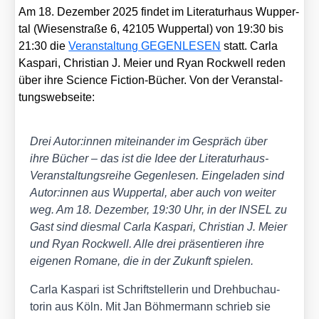
Am 18. Dezem­ber 2025 fin­det im Lite­ra­tur­haus Wup­per­
tal (Wie­sen­stra­ße 6, 42105 Wup­per­tal) von 19:30 bis
21:30 die
Ver­an­stal­tung GEGENLESEN
statt. Car­la
Kas­pa­ri, Chris­ti­an J. Mei­er und Ryan Rock­well reden
über ihre Sci­ence Fic­tion-Bücher. Von der Ver­an­stal­
tungs­web­sei­te:
Drei Autor:innen mit­ein­an­der im Gespräch über
ihre Bücher – das ist die Idee der Lite­ra­tur­haus-
Ver­an­stal­tungs­rei­he Gegen­le­sen. Ein­ge­la­den sind
Autor:innen aus Wup­per­tal, aber auch von wei­ter
weg. Am 18. Dezem­ber, 19:30 Uhr, in der INSEL zu
Gast sind dies­mal Car­la Kas­pa­ri, Chris­ti­an J. Mei­er
und Ryan Rock­well. Alle drei prä­sen­tie­ren ihre
eige­nen Roma­ne, die in der Zukunft spie­len.
Car­la Kas­pa­ri ist Schrift­stel­le­rin und Dreh­buch­au­
to­rin aus Köln. Mit Jan Böh­mer­mann schrieb sie