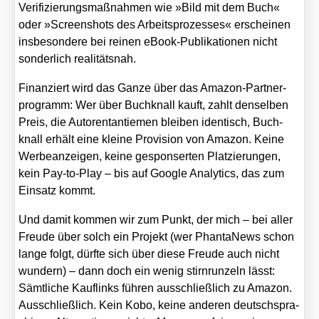
Veri­fi­zie­rungs­maß­nah­men wie »Bild mit dem Buch«
oder »Screen­shots des Arbeits­pro­zes­ses« erschei­nen
ins­be­son­de­re bei rei­nen eBook-Publi­ka­tio­nen nicht
son­der­lich rea­li­täts­nah.
Finan­ziert wird das Gan­ze über das Ama­zon-Part­ner­
pro­gramm: Wer über Buch­knall kauft, zahlt den­sel­ben
Preis, die Autoren­tan­tie­men blei­ben iden­tisch, Buch­
knall erhält eine klei­ne Pro­vi­si­on von Ama­zon. Kei­ne
Wer­be­an­zei­gen, kei­ne gespon­ser­ten Plat­zie­run­gen,
kein Pay-to-Play – bis auf Goog­le Ana­ly­tics, das zum
Ein­satz kommt.
Und damit kom­men wir zum Punkt, der mich – bei aller
Freu­de über solch ein Pro­jekt (wer Phan­ta­News schon
lan­ge folgt, dürf­te sich über die­se Freu­de auch nicht
wun­dern) – dann doch ein wenig stirn­run­zeln lässt:
Sämt­li­che Kauf­links füh­ren aus­schließ­lich zu Ama­zon.
Aus­schließ­lich. Kein Kobo, kei­ne ande­ren deutsch­spra­