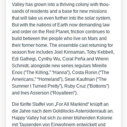
Val­ley has grown into a thri­ving colo­ny with thou­
sands of resi­dents and a base for new mis­si­ons
that will take us even fur­ther into the solar sys­tem.
But with the nati­ons of Earth now deman­ding law
and order on the Red Pla­net, fric­tion con­ti­nues to
build bet­ween the peo­p­le who live on Mars and
their for­mer home. The ensem­ble cast retur­ning for
sea­son five includes Joel Kin­na­man, Toby Keb­bell,
Edi Gathe­gi, Cyn­thy Wu, Coral Peña and Wrenn
Schmidt, along­side new series regu­lars Mireil­le
Enos (“The Kil­ling,” “Han­na”), Cos­ta Ronin (“The
Ame­ri­cans,” “Home­land”), Sean Kauf­man (“The
Sum­mer I Tur­ned Pret­ty”), Ruby Cruz (“Bot­toms”)
and Ines Asser­son (“Royal­te­en”).
Die fünf­te Staf­fel von „For All Man­kind“ knüpft an
die Jah­re nach dem Gol­di­locks-Aste­ro­iden­raub an.
Hap­py Val­ley hat sich zu einer blü­hen­den Kolo­nie
mit Tau­sen­den von Ein­woh­nern ent­wi­ckelt und