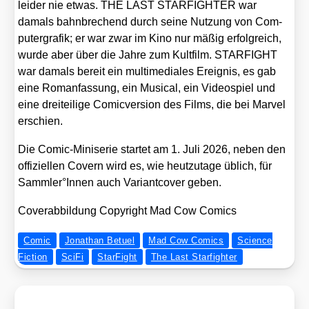
lei­der nie etwas. THE LAST STARFIGHTER war
damals bahn­bre­chend durch sei­ne Nut­zung von Com­
pu­ter­gra­fik; er war zwar im Kino nur mäßig erfolg­reich,
wur­de aber über die Jah­re zum Kult­film. STARFIGHT
war damals bereit ein mul­ti­me­dia­les Ereig­nis, es gab
eine Roman­fas­sung, ein Musi­cal, ein Video­spiel und
eine drei­tei­li­ge Comic­ver­si­on des Films, die bei Mar­vel
erschien.
Die Comic-Mini­se­rie star­tet am 1. Juli 2026, neben den
offi­zi­el­len Covern wird es, wie heut­zu­ta­ge üblich, für
Sammler°Innen auch Vari­ant­co­ver geben.
Cover­ab­bil­dung Copy­right Mad Cow Comics
Comic
Jonathan Betuel
Mad Cow Comics
Science
Fiction
SciFi
StarFight
The Last Starfighter