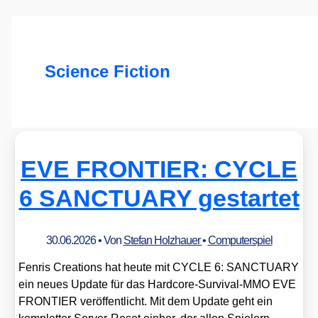
Science Fiction
EVE FRONTIER: CYCLE
6 SANCTUARY gestartet
30.06.2026
• Von
Stefan Holzhauer
•
Computerspiel
Fen­ris Crea­ti­ons hat heu­te mit CYCLE 6: SANCTUARY
ein neu­es Update für das Hard­core-Sur­vi­val-MMO EVE
FRONTIER ver­öf­fent­licht. Mit dem Update geht ein