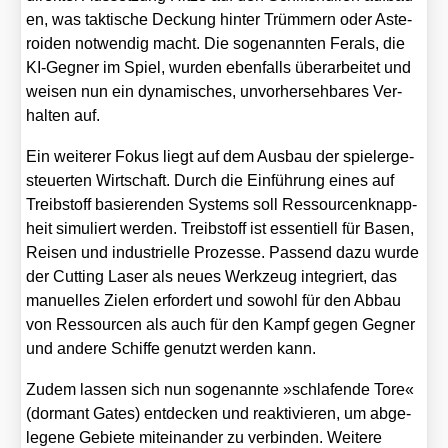
en, was tak­ti­sche Deckung hin­ter Trüm­mern oder Aste­
ro­iden not­wen­dig macht. Die soge­nann­ten Fer­als, die
KI-Geg­ner im Spiel, wur­den eben­falls über­ar­bei­tet und
wei­sen nun ein dyna­mi­sches, unvor­her­seh­ba­res Ver­
hal­ten auf.
Ein wei­te­rer Fokus liegt auf dem Aus­bau der spie­ler­ge­
steu­er­ten Wirt­schaft. Durch die Ein­füh­rung eines auf
Treib­stoff basie­ren­den Sys­tems soll Res­sour­cen­knapp­
heit simu­liert wer­den. Treib­stoff ist essen­ti­ell für Basen,
Rei­sen und indus­tri­el­le Pro­zes­se. Pas­send dazu wur­de
der Cut­ting Laser als neu­es Werk­zeug inte­griert, das
manu­el­les Zie­len erfor­dert und sowohl für den Abbau
von Res­sour­cen als auch für den Kampf gegen Geg­ner
und ande­re Schif­fe genutzt wer­den kann.
Zudem las­sen sich nun soge­nann­te »schla­fen­de Tore«
(dor­mant Gates) ent­de­cken und reak­ti­vie­ren, um abge­
le­ge­ne Gebie­te mit­ein­an­der zu ver­bin­den. Wei­te­re