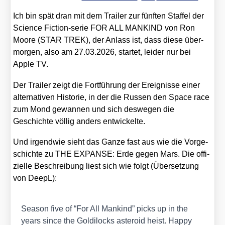
Ich bin spät dran mit dem Trai­ler zur fünf­ten Staf­fel der
Sci­ence Fic­tion-serie FOR ALL MANKIND von Ron
Moo­re (STAR TREK), der Anlass ist, dass die­se über­
mor­gen, also am 27.03.2026, star­tet, lei­der nur bei
Apple TV.
Der Trai­ler zeigt die Fort­füh­rung der Ereig­nis­se einer
alter­na­ti­ven His­to­rie, in der die Rus­sen den Space race
zum Mond gewan­nen und sich des­we­gen die
Geschich­te völ­lig anders ent­wi­ckel­te.
Und irgend­wie sieht das Gan­ze fast aus wie die Vor­ge­
schich­te zu THE EXPANSE: Erde gegen Mars. Die offi­
zi­el­le Beschrei­bung liest sich wie folgt (Über­set­zung
von DeepL):
Sea­son five of “For All Man­kind” picks up in the
years sin­ce the Gol­di­locks aste­ro­id heist. Hap­py