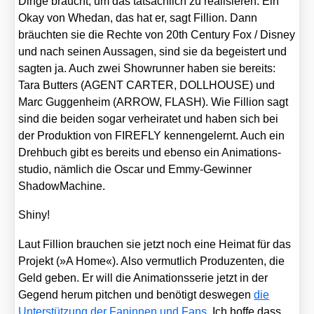
Din­ge braucht, um das tat­säch­lich zu rea­li­sie­ren: Ein
Okay von Whe­dan, das hat er, sagt Fil­li­on. Dann
bräuch­ten sie die Rech­te von 20th Cen­tu­ry Fox /​ Dis­ney
und nach sei­nen Aus­sa­gen, sind sie da begeis­tert und
sag­ten ja. Auch zwei Show­run­ner haben sie bereits:
Tara But­ters (AGENT CARTER, DOLLHOUSE) und
Marc Gug­gen­heim (ARROW, FLASH). Wie Fil­li­on sagt
sind die bei­den sogar ver­hei­ra­tet und haben sich bei
der Pro­duk­ti­on von FIREFLY ken­nen­ge­lernt. Auch ein
Dreh­buch gibt es bereits und eben­so ein Ani­ma­ti­ons­
stu­dio, näm­lich die Oscar und Emmy-Gewin­ner
Shadow­Ma­chi­ne.
Shi­ny!
Laut Fil­li­on brau­chen sie jetzt noch eine Hei­mat für das
Pro­jekt (»A Home«). Also ver­mut­lich Pro­du­zen­ten, die
Geld geben. Er will die Ani­ma­ti­ons­se­rie jetzt in der
Gegend her­um pit­chen und benö­tigt des­we­gen
die
Unter­stüt­zung der Fan­in­nen und Fans
. Ich hof­fe dass