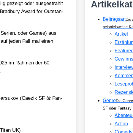
Artikelka
ig gezeigt oder aus­ge­strahlt
 Brad­bu­ry Award for Out­stan­
Beitragsart
Die 
beispielsweise 
r Seri­en, oder Games) aus
Artikel
e auf jeden Fall mal einen
Erzählu
Feature
Gewinns
 2025 im Rah­men der 60.
Intervie
.
Kommen
Lesepro
Rezensi
&
 Bar­sukov (Cae­zik SF
Fan­
Genre
Die Genre
SF oder Fantasy
Abenteu
Action
; Titan UK)
Comedy