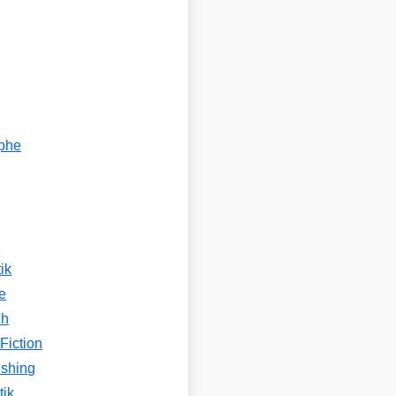
ophe
n
ik
e
ch
Fiction
ishing
tik