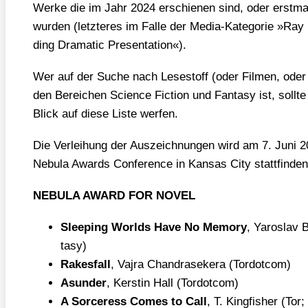
Wer­ke die im Jahr 2024 erschie­nen sind, oder erst­ma­l
wur­den (letz­te­res im Fal­le der Media-Kate­go­rie »Ray
ding Dra­ma­tic Pre­sen­ta­ti­on«).
Wer auf der Suche nach Lese­stoff (oder Fil­men, ode
den Berei­chen Sci­ence Fic­tion und Fan­ta­sy ist, soll­t
Blick auf die­se Lis­te wer­fen.
Die Ver­lei­hung der Aus­zeich­nun­gen wird am 7. Juni
Nebu­la Awards Con­fe­rence in Kan­sas City statt­fin­den
NEBULA AWARD FOR NOVEL
Slee­ping Worlds Have No Memo­ry
, Yaros­lav
ta­sy)
Rakes­fall
, Vajra Chandra­se­kera (Tordot­com)
Asun­der
, Kers­tin Hall (Tordot­com)
A Sorcer­ess Comes to Call
, T. King­fi­sher (Tor