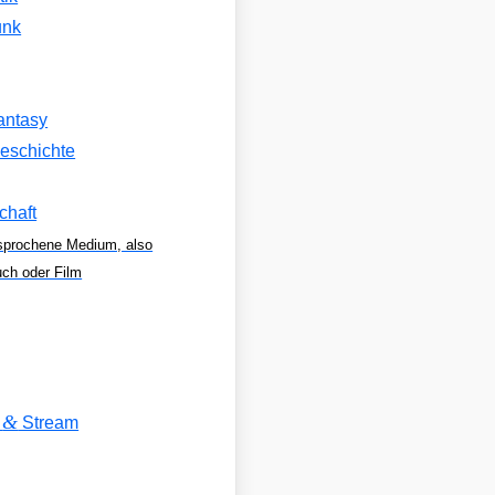
unk
antasy
eschichte
chaft
sprochene Medium, also
uch oder Film
&
V
Stream