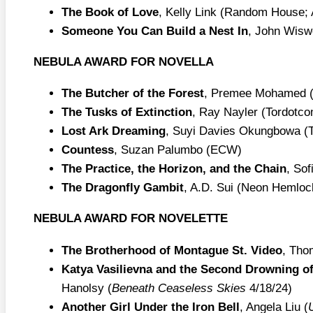
The Book of Love
, Kel­ly Link (Ran­dom House;
Someone You Can Build a Nest In
, John Wis­w
NEBULA AWARD FOR NOVELLA
The But­cher of the Forest
, Pre­mee Moha­med (
The Tusks of Extinc­tion
, Ray Nay­ler (Tordot­c
Lost Ark Dre­a­ming
, Suyi Davies Okung­bo­wa (
Count­ess
, Suzan Pal­um­bo (ECW)
The Prac­ti­ce, the Hori­zon, and the Chain
, Sof
The Dra­gon­fly Gam­bit
, A.D. Sui (Neon Hem­loc
NEBULA AWARD FOR NOVELETTE
The Brot­her­hood of Mon­ta­gue St. Video
, Tho
Katya Vasi­liev­na and the Second Drow­ning o
Hanol­sy (
Beneath Cea­se­l­ess Ski­es
4/​18/​24)
Ano­ther Girl Under the Iron Bell
, Ange­la Liu (