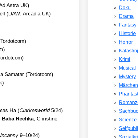
 Ad Astra UK)
Doku
ell (DAW; Arca­dia UK)
Drama
Fantasy
Historie
Tordot­com)
Horror
om)
Katastr
Tordot­com)
Krimi
Musical
ia Samat­ar (Tordot­com)
Mystery
k)
Märche
Phantast
Romanz
­mas Ha (
Clar­kes­world
5/​24)
Sachbu
f Baba Rech­ka
, Chris­ti­ne
Science 
Selfpubl
Uncan­ny
9–10/24)
Sozialkri