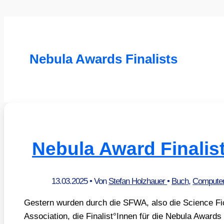
Nebula Awards Finalists
Nebula Award Finalist
13.03.2025
• Von
Stefan Holzhauer
•
Buch
,
Computer
Ges­tern wur­den durch die SFWA, also die Sci­ence Fic­
Asso­cia­ti­on, die Finalist°Innen für die Nebu­la Awards