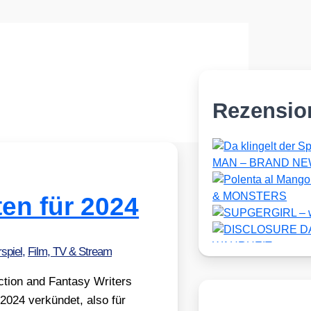
Rezensio
en für 2024
spiel
,
Film, TV & Stream
tion and Fan­ta­sy Wri­ters
 2024 ver­kün­det, also für