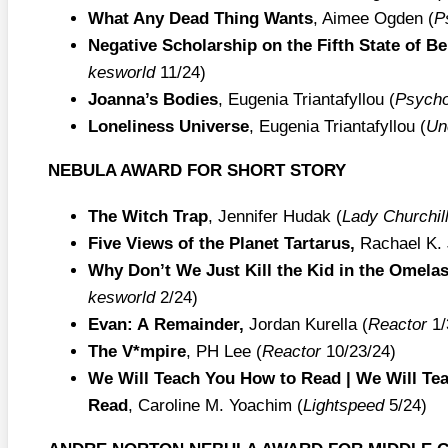
What Any Dead Thing Wants
, Aimee Ogden (
P
Nega­ti­ve Scho­lar­ship on the Fifth Sta­te of B
kes­world
11/​24)
Joanna’s Bodies
, Euge­nia Tri­an­ta­f­yll­ou (
Psy­ch
Loneli­ne­ss Uni­ver­se
, Euge­nia Tri­an­ta­f­yll­ou (
Un
NEBULA AWARD FOR SHORT STORY
The Witch Trap
, Jen­ni­fer Hudak (
Lady Churchill
Five Views of the Pla­net Tar­ta­rus,
Racha­el K.
Why Don’t We Just Kill the Kid in the Ome­la
kes­world
2/​24)
Evan: A Rema­in­der,
Jor­dan Kurel­la (
Reac­tor
1/​
The V*mpire
, PH Lee (
Reac­tor
10/​23/​24)
We Will Teach You How to Read | We Will Te
Read
, Caro­li­ne M. Yoa­chim (
Lightspeed
5/​24)