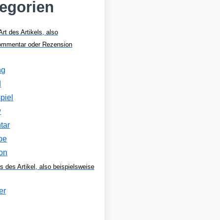
tegorien
Art des Artikels, also
Kommentar oder Rezension
ng
d
piel
w
tar
be
on
s des Artikel, also beispielsweise
er