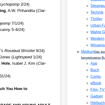
sy­cho­pomp
2/​24)
Steamp
eing
, A.W. Pri­han­di­ta (
Clar­
Technik
Thriller
o­pomp
7/​1/​24)
Urban F
can­ny
5–6/24)
Wahre G
Western
Wissens
’s Rose­bud Wrist­let
9/​24)
Medium
Das be
 Jones (
Lightspeed
1/​24)
beispielsweise B
s Hole
, Isa­bel J. Kim (
Clar­
App
Buch
31/​24)
Comic
eBook
ach You How to
Film, T
Gadget
Hörbuch