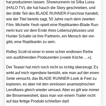
hat pro­du­zie­ren las­sen. Show­run­nerin ist Sil­ka Lui­sa
(HALO TV), die hat hauch die Sto­ry geschrie­ben, und
der drit­te Teil des BLADE RUN­NER-Fran­chise han­delt,
wie der Titel bereits sagt, 50 Jah­re nach dem zwei­ten
Film. Michel­le Yeoh spielt eine Repli­kan­ten-Bla­de Run­
nerin kurz vor dem Ende ihres Lebens­zy­klus­ses und
Hun­ter Scha­fer ist ihre Part­ne­rin, ein Mensch der vor­
gibt, eine Repli­kan­tin zu sein.
Rid­ley Scott ist einer in einer schier end­lo­sen Rei­he
von aus­füh­ren­den Pro­du­zen­ten (»vie­le Köche …«).
Der Teaser hat mich noch nicht so rich­tig über­zeugt. Es
wirkt auf mich irgend­wie bemüht, wie man auf der einen
&
Sei­te ver­sucht, das BLADE RUN­NER-Look
Feel zu
kopie­ren, es aber mit den sinn­lo­sen ana­mo­r­phi­schen
Lens­fla­res gleich wie­der ver­saut. Aber es gilt wie immer
die Bin­sen­weis­heit, dass man von einem Trai­ler nicht
auf das fer­ti­ge Pro­dukt schlie­ßen darf.