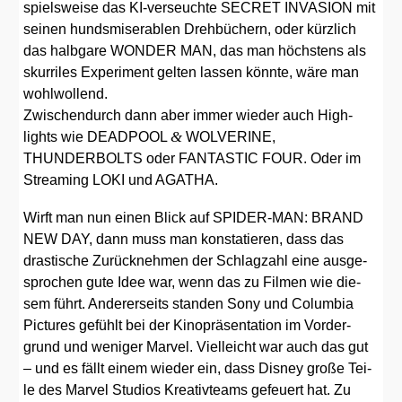
spiels­wei­se das KI-ver­seuch­te SECRET INVASION mit
sei­nen hunds­mi­se­ra­blen Dreh­bü­chern, oder kürz­lich
das halb­ga­re WONDER MAN, das man höchs­tens als
skur­ri­les Expe­ri­ment gel­ten las­sen könn­te, wäre man
wohl­wol­lend.
Zwi­schen­durch dann aber immer wie­der auch High­
&
lights wie DEADPOOL
WOLVERINE,
THUNDERBOLTS oder FANTASTIC FOUR. Oder im
Strea­ming LOKI und AGATHA.
Wirft man nun einen Blick auf SPIDER-MAN: BRAND
NEW DAY, dann muss man kon­sta­tie­ren, dass das
dras­ti­sche Zurück­neh­men der Schlag­zahl eine aus­ge­
spro­chen gute Idee war, wenn das zu Fil­men wie die­
sem führt. Ande­rer­seits stan­den Sony und Colum­bia
Pic­tures gefühlt bei der Kino­prä­sen­ta­ti­on im Vor­der­
grund und weni­ger Mar­vel. Viel­leicht war auch das gut
– und es fällt einem wie­der ein, dass Dis­ney gro­ße Tei­
le des Mar­vel Stu­di­os Krea­tiv­teams gefeu­ert hat. Zu