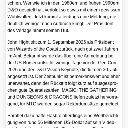
schien. Wer wie ich in den 1980ern und frü­hen 1990ern
&
D
D gespielt hat, ver­folgt so etwas mit einem gewis­sen
Wohl­wol­len. Jetzt kommt aller­dings eine Mel­dung, die
deut­lich weni­ger nach Auf­bruch klingt: Der Prä­si­dent
des Ver­lags nimmt sei­nen Hut.
John Hight tritt zum 1. Sep­tem­ber 2026 als Prä­si­dent
von Wizards of the Coast zurück, nach gut zwei Jah­ren
im Amt. Bekannt wur­de das über eine Anmel­dung bei
der US-Bör­sen­auf­sicht, weni­ge Tage vor der Gen Con
&
2026 und der D
D Visi­on Key­note, die für den 30. Juli
ange­setzt ist. Der Zeit­punkt ist bemer­kens­wert und eher
uner­war­tet, denn der Rück­tritt folgt kurz auf aus­ge­spro­
chen gute Quar­tals­zah­len: MAGIC: THE GATHERING
&
und DUNGEONS
DRAGONS lie­fen zuletzt her­vor­ra­
gend, für MTG wur­den sogar Rekord­um­sät­ze gemel­det.
Par­al­lel dazu hat­te Has­bro aller­dings eine Wert­be­rich­ti­
gung von rund 56 Mil­lio­nen US-Dol­lar auf sein Video­