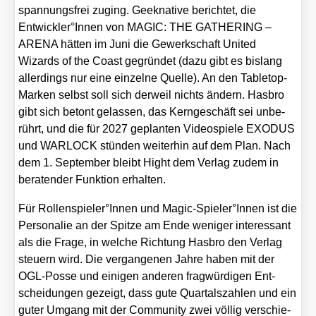
span­nungs­frei zuging. Geekna­ti­ve berich­tet, die
Entwickler°Innen von MAGIC: THE GATHERING –
ARENA hät­ten im Juni die Gewerk­schaft United
Wizards of the Coast gegrün­det (dazu gibt es bis­lang
aller­dings nur eine ein­zel­ne Quel­le). An den Table­top-
Mar­ken selbst soll sich der­weil nichts ändern. Has­bro
gibt sich betont gelas­sen, das Kern­ge­schäft sei unbe­
rührt, und die für 2027 geplan­ten Video­spie­le EXODUS
und WARLOCK stün­den wei­ter­hin auf dem Plan. Nach
dem 1. Sep­tem­ber bleibt Hight dem Ver­lag zudem in
bera­ten­der Funk­ti­on erhal­ten.
Für Rollenspieler°Innen und Magic-Spieler°Innen ist die
Per­so­na­lie an der Spit­ze am Ende weni­ger inter­es­sant
als die Fra­ge, in wel­che Rich­tung Has­bro den Ver­lag
steu­ern wird. Die ver­gan­ge­nen Jah­re haben mit der
OGL-Pos­se und eini­gen ande­ren frag­wür­di­gen Ent­
schei­dun­gen gezeigt, dass gute Quar­tals­zah­len und ein
guter Umgang mit der Com­mu­ni­ty zwei völ­lig ver­schie­