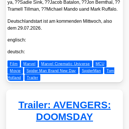
ya, ??Sadie Sink, ??Jacob Bata­lon, ??Jon Bern­thal, ??
Tra­mell Till­man, ??Micha­el Man­do uand Mark Ruf­fa­lo.
Deutsch­land­start ist am kom­men­den Mitt­woch, also
dem 29.07.2026.
eng­lisch:
deutsch:
Film
Marvel
Marvel Cinematic Universe
MCU
Movie
Spider Man Brand New Day
SpiderMan
Tom
Holland
Trailer
Trailer: AVENGERS:
DOOMSDAY