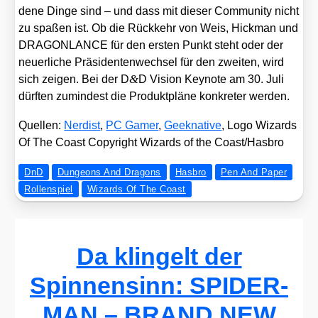
de­ne Din­ge sind – und dass mit die­ser Com­mu­ni­ty nicht
zu spa­ßen ist. Ob die Rück­kehr von Weis, Hick­man und
DRAGONLANCE für den ers­ten Punkt steht oder der
neu­er­li­che Prä­si­den­ten­wech­sel für den zwei­ten, wird
&
sich zei­gen. Bei der D
D Visi­on Key­note am 30. Juli
dürf­ten zumin­dest die Pro­dukt­plä­ne kon­kre­ter wer­den.
Quel­len:
Ner­dist
,
PC Gamer
,
Geekna­ti­ve
, Logo Wizards
Of The Coast Copy­right Wizards of the Coast/​Hasbro
DnD
Dungeons And Dragons
Hasbro
Pen And Paper
Rollenspiel
Wizards Of The Coast
Da klingelt der
Spinnensinn: SPIDER-
MAN – BRAND NEW