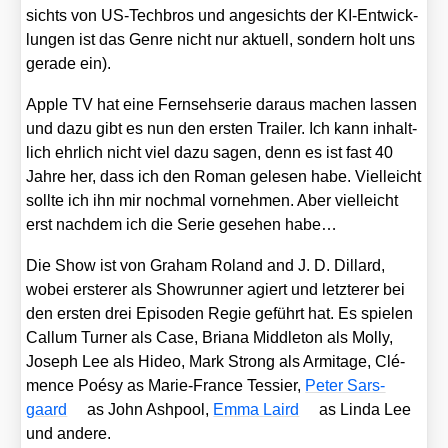
sichts von US-Tech­bros und ange­sichts der KI-Ent­wick­
lun­gen ist das Gen­re nicht nur aktu­ell, son­dern holt uns
gera­de ein).
Apple TV hat eine Fern­seh­se­rie dar­aus machen las­sen
und dazu gibt es nun den ers­ten Trai­ler. Ich kann inhalt­
lich ehr­lich nicht viel dazu sagen, denn es ist fast 40
Jah­re her, dass ich den Roman gele­sen habe. Viel­leicht
soll­te ich ihn mir noch­mal vor­neh­men. Aber viel­leicht
erst nach­dem ich die Serie gese­hen habe…
Die Show ist von Gra­ham Roland and J. D. Dil­lard,
wobei ers­te­rer als Show­run­ner agiert und letz­te­rer bei
den ers­ten drei Epi­so­den Regie geführt hat. Es spie­len
Callum Tur­ner als Case, Bria­na Midd­le­ton als Mol­ly,
Joseph Lee als Hideo, Mark Strong als Armi­ta­ge, Clé­
mence Poé­sy as Marie-France Tes­sier,
Peter Sars­
gaard
as John Ash­pool,
Emma Laird
as Lin­da Lee
und ande­re.