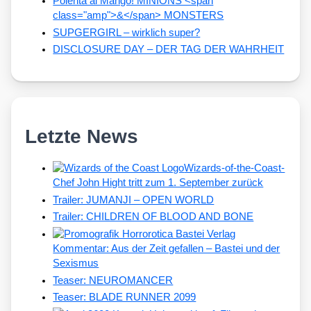
Polenta al Mango! MINIONS <span
class="amp">&</span> MONSTERS
SUPGERGIRL – wirklich super?
DISCLOSURE DAY – DER TAG DER WAHRHEIT
Letzte News
Wizards-of-the-Coast-
Chef John Hight tritt zum 1. September zurück
Trailer: JUMANJI – OPEN WORLD
Trailer: CHILDREN OF BLOOD AND BONE
Kommentar: Aus der Zeit gefallen – Bastei und der
Sexismus
Teaser: NEUROMANCER
Teaser: BLADE RUNNER 2099