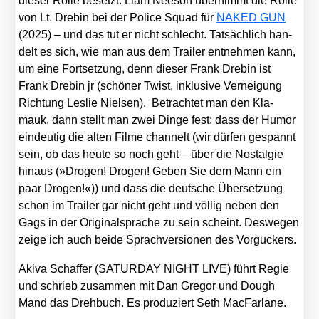
die­ser Rol­le besetzt. Liam Nee­son über­nimmt die Rol­le
von Lt. Dre­bin bei der Poli­ce Squad für
NAKED GUN
(2025) – und das tut er nicht schlecht. Tat­säch­lich han­
delt es sich, wie man aus dem Trai­ler ent­neh­men kann,
um eine Fort­set­zung, denn die­ser Frank Dre­bin ist
Frank Dre­bin jr (schö­ner Twist, inklu­si­ve Ver­nei­gung
Rich­tung Les­lie Niel­sen). Betrach­tet man den Kla­
mauk, dann stellt man zwei Din­ge fest: dass der Humor
ein­deu­tig die alten Fil­me chan­nelt (wir dür­fen gespannt
sein, ob das heu­te so noch geht – über die Nost­al­gie
hin­aus (»Dro­gen! Dro­gen! Geben Sie dem Mann ein
paar Dro­gen!«)) und dass die deut­sche Über­set­zung
schon im Trai­ler gar nicht geht und völ­lig neben den
Gags in der Ori­gi­nal­spra­che zu sein scheint. Des­we­gen
zei­ge ich auch bei­de Sprach­ver­sio­nen des Vor­gu­ckers.
Aki­va Schaf­fer (SATURDAY NIGHT LIVE) führt Regie
und schrieb zusam­men mit Dan Gre­gor und Dough
Mand das Dreh­buch. Es pro­du­ziert Seth Mac­Far­la­ne.