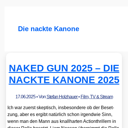
Die nackte Kanone
NAKED GUN 2025 – DIE
NACKTE KANONE 2025
17.06.2025
• Von
Stefan Holzhauer
•
Film, TV & Stream
Ich war zuerst skep­tisch, ins­be­son­de­re ob der Beset­
zung, aber es ergibt natür­lich schon irgend­wie Sinn,
wenn man den Mann aus knall­har­ten Action­thril­lern in