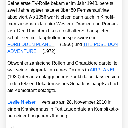
Sei­ne ers­te TV-Rol­le bekam er im Jahr 1948, bereits
zwei Jah­re spä­ter hat­te er über 50 Fern­seh­auf­trit­te
absol­viert. Ab 1956 war Niel­sen dann auch in Kino­fil­
men zu sehen, dar­un­ter Wes­tern, Dra­men und Roman­
zen. Den Durch­bruch als ernst­haf­ter Schau­spie­ler
schaff­te er mit Haupt­rol­len bei­spiels­wei­se in
FORBIDDEN PLANET
(1956) und
THE POSEIDON
ADVENTURE
(1972).
Obwohl er zahl­rei­che Rol­len und Cha­rak­te­re dar­stell­te,
war sei­ne Inter­pre­ta­ti­on eines Dok­tors in
AIRPLANE!
(1980) der aus­schlag­ge­ben­de Punkt dafür, dass er sich
in den letz­ten Deka­den sei­nes Schaf­fens haupt­säch­lich
als Komö­di­ant betä­tig­te.
Les­lie Niel­sen
ver­starb am 28. Novem­ber 2010 in
einem Kran­ken­haus in Fort Lau­derd­a­le an Kom­pli­ka­tio­
nen einer Lun­gen­ent­zün­dung.
[cc]