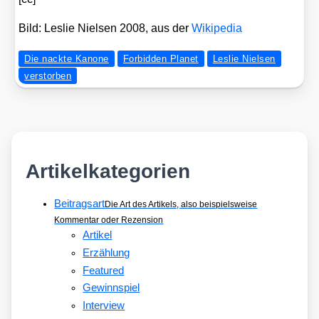
Bild: Les­lie Niel­sen 2008, aus der
Wiki­pe­dia
Die nackte Kanone
Forbidden Planet
Leslie Nielsen
verstorben
Artikelkategorien
Beitragsart
Die Art des Artikels, also beispielsweise
Kommentar oder Rezension
Artikel
Erzählung
Featured
Gewinnspiel
Interview