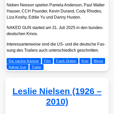
Neben Nee­son spie­len Pame­la Ander­son, Paul Wal­ter
Hau­ser, CCH Poun­der, Kevin Durand, Cody Rho­des,
Liza Kos­hy, Eddie Yu und Dan­ny Hus­ton.
NAKED GUN star­ted am 31. Juli 2025 in den bun­des­
deut­schen Kinos.
Inter­es­san­ter­wei­se sind die US- und die deut­sche Fas­
sung des Trai­lers auch unter­schied­lich geschnit­ten.
Die nackte Kanone
Film
Frank Drebin
Kino
Movie
Naked Gun
Trailer
Leslie Nielsen (1926 –
2010)