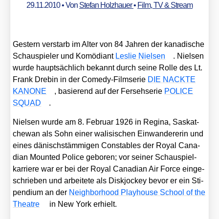
29.11.2010
• Von
Stefan Holzhauer
•
Film, TV & Stream
Ges­tern ver­starb im Alter von 84 Jah­ren der kana­di­sche
Schau­spie­ler und Komö­di­ant
Les­lie Niel­sen
. Niel­sen
wur­de haupt­säch­lich bekannt durch sei­ne Rol­le des Lt.
Frank Dre­bin in der Come­dy-Film­se­rie
DIE NACKTE
KANONE
, basie­rend auf der Fer­seh­se­rie
POLICE
SQUAD
.
Niel­sen wur­de am 8. Febru­ar 1926 in Regi­na, Sas­kat­
che­wan als Sohn einer wali­si­schen Ein­wan­de­re­rin und
eines dänisch­stäm­mi­gen Consta­bles der Roy­al Cana­
di­an Moun­ted Poli­ce gebo­ren; vor sei­ner Schau­spiel­
kar­rie­re war er bei der Roy­al Cana­di­an Air Force ein­ge­
schrie­ben und arbei­te­te als Disk­jo­ckey bevor er ein Sti­
pen­di­um an der
Neigh­bor­hood Play­house School of the
Theat­re
in New York erhielt.