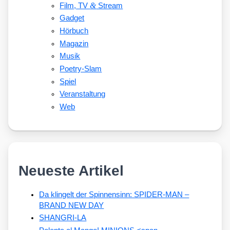
&
Film, TV
Stream
Gadget
Hörbuch
Magazin
Musik
Poetry-Slam
Spiel
Veranstaltung
Web
Neueste Artikel
Da klingelt der Spinnensinn: SPIDER-MAN –
BRAND NEW DAY
SHANGRI-LA