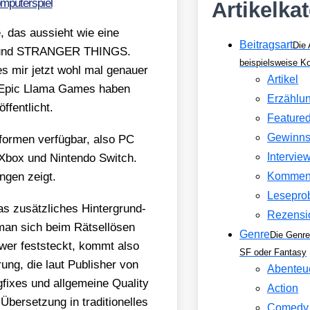
mputerspiel
Artikelka
, das aus­sieht wie eine
Beitragsart
Die 
und STRANGER THINGS.
beispielsweise 
 mir jetzt wohl mal genau­er
Artikel
er Epic Llama Games haben
Erzählu
fent­licht.
Feature
Gewinns
for­men ver­füg­bar, also PC
Intervie
Xbox und Nin­ten­do Switch.
n­gen zeigt.
Kommen
Lesepro
s zusätz­li­ches Hin­ter­grund­
Rezensi
 man sich beim Rät­sel­lösen
Genre
Die Genre
, wer fest­steckt, kommt also
SF oder Fantasy
­rung, die laut Publisher von
Abenteu
­xes und all­ge­mei­ne Qua­li­ty
Action
r­set­zung in tra­di­tio­nel­les
Comedy