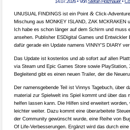
14.07.2026
• Von
Stefan Holzhauer
•
Co
&
UNUSUAL FINDINGS ist ein Point
Click-Adven­ture
Mischung aus MONKEY ISLAND, ZAK MCKRAKEN 
Ich habe es schon län­ger auf dem Schirm und muss es
anse­hen. Publisher ESDi­gi­tal Games und Ent­wick­l
dafür gera­de ein Update namens VINNY’S DIARY ver­öf­
Das Update ist kos­ten­los und ab sofort auf allen Platt­
via Steam und Epic Games Store sowie Play­Sta­ti­on, 
Beglei­tend gibt es einen neu­en Trai­ler, der die Neue­ru
Der namens­ge­ben­de Teil ist Vin­nys Tage­buch, über da
ma­te­ri­al zur Spiel­welt ins Spiel kommt und über das
hel­fen las­sen kann. Die Hil­fen sind erwei­tert wor­den
leich­ter wei­ter. Dazu kommt eine über­ar­bei­te­te Steue
der Com­mu­ni­ty gewünscht wur­de, eine Rei­he von Bug­fi
Of Life-Ver­bes­se­run­gen. Ergänzt wird das durch eine Übe