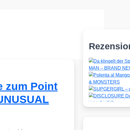
Rezensio
e zum Point
 UNUSUAL