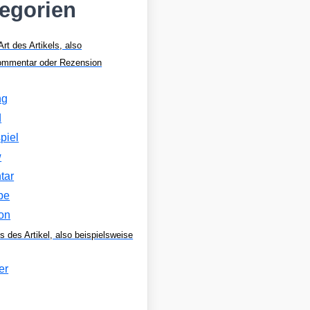
tegorien
Art des Artikels, also
Kommentar oder Rezension
ng
d
piel
w
tar
be
on
s des Artikel, also beispielsweise
er