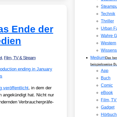
Steamp
Technik
Thriller
das Ende der
Urban F
Wahre G
dien
Western
Wissens
l
,
Film, TV & Stream
Medium
Das be
beispielsweise B
App
Buch
Comic
ver­öf­fent­licht
, in dem der
eBook
 ange­kün­digt hat. Nicht nur
Film, T
dern­den Ver­brau­cher­prä­fe­
Gadget
Hörbuch