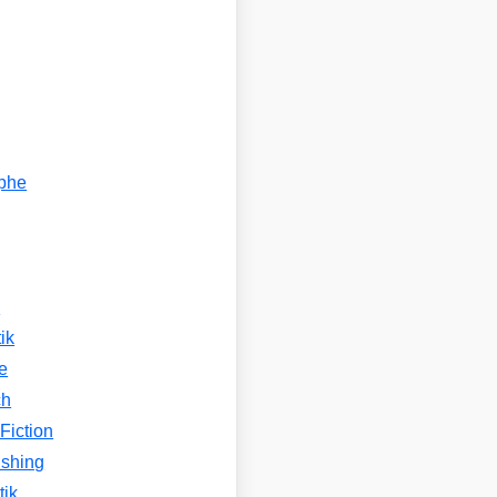
ophe
n
ik
e
ch
Fiction
ishing
tik