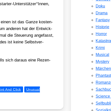
starter-Unterstützer°Innen,
Doku
Drama
Fantasy
 einen ist das Gan­ze kos­ten­
Historie
Zum ande­ren hat der Ent­wick­
Horror
­mal die Steue­rung ange­fasst,
Katastr
es ist kei­ne Selbst­ver­
Krimi
Musical
alls sich dar­aus eine Rezen­
Mystery
Märche
Phantast
Romanz
Sachbu
int And Click
Unusual
Science 
Selfpubl
Sozialkri