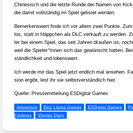
Chi­ne­sisch und die letz­te Run­de der Namen von Kick
die damit voll­stän­dig im Spiel gelis­tet wer­den.
Bemer­kens­wert fin­de ich vor allem zwei Punk­te. Zum
los, statt in Häpp­chen als DLC ver­kauft zu wer­den. 
ler bei einem Spiel, das seit Jah­ren drau­ßen ist, noch
weil die Spieler°Innen sich das gewünscht hat­ten. Bei­d
ständ­lich­keit und lobens­wert.
Ich wer­de mir das Spiel jetzt end­lich mal anse­hen. F
si­on ergibt, lest ihr sie selbst­ver­ständ­lich hier.
Quel­le: Pres­se­mit­tei­lung ESDi­gi­tal Games
Adventure
Epic Llama Games
ESDigital Games
Po
Findings
Vinnies Diary