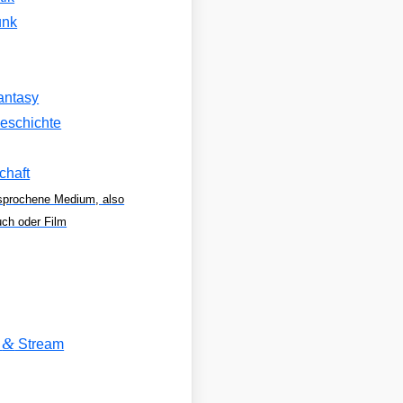
unk
antasy
eschichte
chaft
sprochene Medium, also
uch oder Film
&
V
Stream