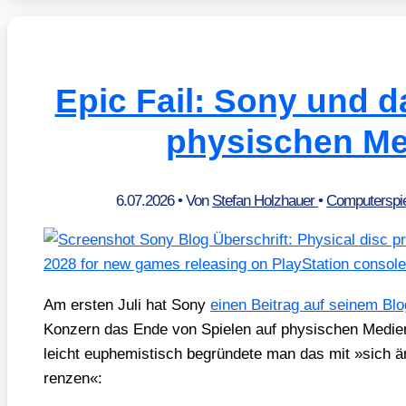
Epic Fail: Sony und 
physischen Me
6.07.2026
• Von
Stefan Holzhauer
•
Computerspie
Am ers­ten Juli hat Sony
einen Bei­trag auf sei­nem Blog 
Kon­zern das Ende von Spie­len auf phy­si­schen Medi­en
leicht euphe­mis­tisch begrün­de­te man das mit »sich än
ren­zen«: