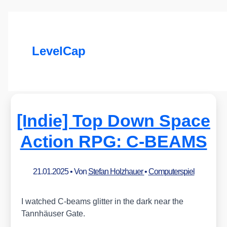
LevelCap
[Indie] Top Down Space
Action RPG: C‑BEAMS
21.01.2025
• Von
Stefan Holzhauer
•
Computerspiel
I wat­ched C‑beams glit­ter in the dark near the
Tann­häu­ser Gate.