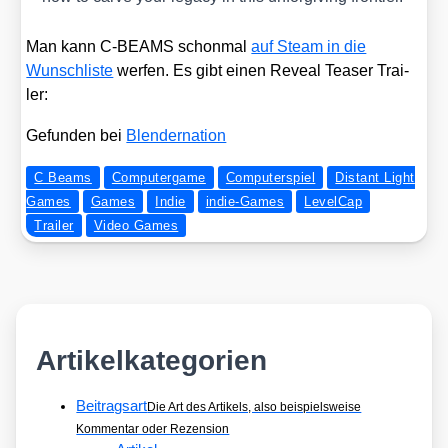
Man kann C‑BEAMS schon­mal
auf Steam in die
Wunsch­lis­te
wer­fen. Es gibt einen Reve­al Teaser Trai­
ler:
Gefun­den bei
Blen­der­na­ti­on
C Beams
Computergame
Computerspiel
Distant Light
Games
Games
Indie
indie-Games
LevelCap
Trailer
Video Games
Artikelkategorien
Beitragsart
Die Art des Artikels, also beispielsweise
Kommentar oder Rezension