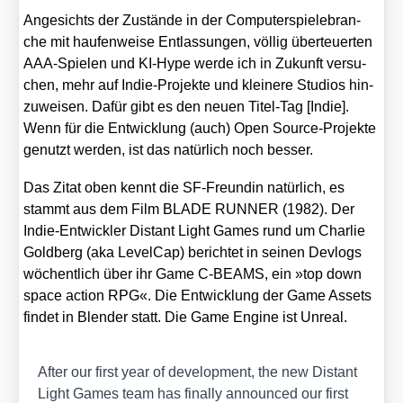
Ange­sichts der Zustän­de in der Com­pu­ter­spie­le­bran­
che mit hau­fen­wei­se Ent­las­sun­gen, völ­lig über­teu­er­ten
AAA-Spie­len und KI-Hype wer­de ich in Zukunft ver­su­
chen, mehr auf Indie-Pro­jek­te und klei­ne­re Stu­di­os hin­
zu­wei­sen. Dafür gibt es den neu­en Titel-Tag [Indie].
Wenn für die Ent­wick­lung (auch) Open Source-Pro­jek­te
genutzt wer­den, ist das natür­lich noch bes­ser.
Das Zitat oben kennt die SF-Freun­din natür­lich, es
stammt aus dem Film BLADE RUNNER (1982). Der
Indie-Ent­wick­ler Distant Light Games rund um Char­lie
Gold­berg (aka Level­Cap) berich­tet in sei­nen Dev­logs
wöchent­lich über ihr Game C‑BEAMS, ein »top down
space action RPG«. Die Ent­wick­lung der Game Assets
fin­det in Blen­der statt. Die Game Engi­ne ist Unre­al.
After our first year of deve­lo­p­ment, the new Distant
Light Games team has final­ly announ­ced our first