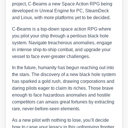
pro­ject, C‑Beams a new Space Action RPG being
deve­lo­ped in Unre­al Engi­ne for PC, Steam­Deck
and Linux, with more plat­forms yet to be deci­ded.
C‑Beams is a top-down space action RPG whe­re
you pilot your ship through a peri­lous black hole
sys­tem. Navi­ga­te tre­ache­rous anoma­lies, enga­ge
in inten­se ship-to-ship com­bat, and upgrade your
ves­sel to face ever-grea­ter chal­lenges.
In the future, huma­ni­ty has begun rea­ching out into
the stars. The dis­co­very of a new black hole sys­tem
has spark­ed a gold rush, dra­wing cor­po­ra­ti­ons and
dar­ing pilots eager to cla­im its riches. Tho­se bra­ve
enough to face hazar­dous anoma­lies and hosti­le
com­pe­ti­tors can amass gre­at for­tu­nes by extra­c­ting
rare, never-befo­re-seen ele­ments.
As a new pilot with not­hing to lose, you’ll deci­de
how to car­ve your lega­cy in this unf­or­gi­ving fron­tier.