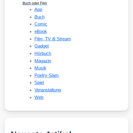
Buch oder Film
App
Buch
Comic
eBook
&
Film, TV
Stream
Gadget
Hörbuch
Magazin
Musik
Poetry-Slam
Spiel
Veranstaltung
Web