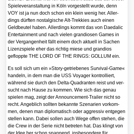
Spie­le­ver­an­stal­tung in Köln vor­ge­stellt wur­de, denn
VOY ist ja nun doch schon ein klein wenig her. Aller­
dings dürf­ten nost­al­gi­sche Alt-Trek­kies auch einen
Geld­beu­tel haben. Aller­dings kommt das von Daeda­lic
Enter­tain­ment und nach vie­len gran­dio­sen Games in
der Ver­gan­gen­heit fällt einem doch aktu­ell in Sachen
Lizenz­spie­le eher das rich­tig mie­se und gran­di­os
geflopp­te THE LORD OF THE RINGS: GOLLUM ein.
Es soll sich um ein »Sto­ry-getrie­be­nes Sur­vi­val-Game«
han­deln, in dem man die USS Voy­a­ger kon­trol­liert,
wäh­rend sie durch den Del­ta-Qua­dran­ten reist und ver­
sucht nach Hau­se zu kom­men. Wie sich das genau
spie­len mag, zeigt der Announce­ment-Trai­ler nicht so
recht. Angeb­lich soll­ten bekann­te Sze­na­ri­en vor­kom­
men, denen man diplo­ma­tisch oder aggres­siv ent­ge­gen
stel­len kann. Dabei sol­len auch Wege offen ste­hen, die
die Crew in der Serie nicht betre­ten hat. Das klingt von
der Idee her schon span­nend, ins­be­son­de­re für