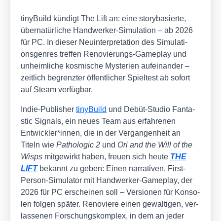
tinyBuild kün­digt The Lift an: eine sto­ry­ba­sier­te,
über­na­tür­li­che Hand­wer­ker-Simu­la­ti­on – ab 2026
für PC. In die­ser Neu­in­ter­pre­ta­ti­on des Simu­la­ti­
ons­gen­res tref­fen Reno­vie­rungs-Game­play und
unheim­li­che kos­mi­sche Mys­te­ri­en auf­ein­an­der –
zeit­lich begrenz­ter öffent­li­cher Spiel­test ab sofort
auf Steam ver­füg­bar.
Indie-Publisher
tinyBuild
und Debüt-Stu­dio Fan­ta­
stic Signals, ein neu­es Team aus erfah­re­nen
Entwickler*innen, die in der Ver­gan­gen­heit an
Titeln wie
Patho­lo­gic 2
und
Ori and the Will of the
Wisps
mit­ge­wirkt haben, freu­en sich heu­te
THE
LIFT
bekannt zu geben: Einen nar­ra­ti­ven, First-
Per­son-Simu­la­tor mit Hand­wer­ker-Game­play, der
2026 für PC erschei­nen soll – Ver­sio­nen für Kon­so­
len fol­gen spä­ter. Reno­vie­re einen gewal­ti­gen, ver­
las­se­nen For­schungs­kom­plex, in dem an jeder