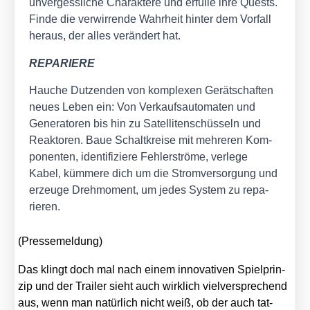
unver­gess­li­che Cha­rak­te­re und erfül­le ihre Quests.
Fin­de die ver­wir­ren­de Wahr­heit hin­ter dem Vor­fall
her­aus, der alles ver­än­dert hat.
REPARIERE
Hau­che Dut­zen­den von kom­ple­xen Gerät­schaf­ten
neu­es Leben ein: Von Ver­kaufs­au­to­ma­ten und
Gene­ra­to­ren bis hin zu Satel­li­ten­schüs­seln und
Reak­to­ren. Baue Schalt­krei­se mit meh­re­ren Kom­
po­nen­ten, iden­ti­fi­zie­re Feh­ler­strö­me, ver­le­ge
Kabel, küm­me­re dich um die Strom­ver­sor­gung und
erzeu­ge Dreh­mo­ment, um jedes Sys­tem zu repa­
rie­ren.
(Pres­se­mel­dung)
Das klingt doch mal nach einem inno­va­ti­ven Spiel­prin­
zip und der Trai­ler sieht auch wirk­lich viel­ver­spre­chend
aus, wenn man natür­lich nicht weiß, ob der auch tat­