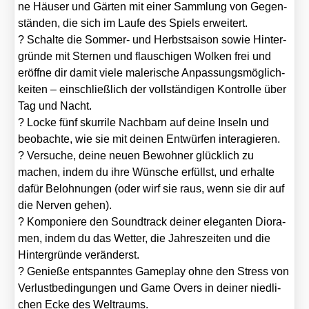
ne Häu­ser und Gär­ten mit einer Samm­lung von Gegen­
stän­den, die sich im Lau­fe des Spiels erwei­tert.
? Schal­te die Som­mer- und Herbst­sai­son sowie Hin­ter­
grün­de mit Ster­nen und flau­schi­gen Wol­ken frei und
eröff­ne dir damit vie­le male­ri­sche Anpas­sungs­mög­lich­
kei­ten – ein­schließ­lich der voll­stän­di­gen Kon­trol­le über
Tag und Nacht.
? Locke fünf skur­ri­le Nach­barn auf dei­ne Inseln und
beob­ach­te, wie sie mit dei­nen Ent­wür­fen inter­agie­ren.
? Ver­su­che, dei­ne neu­en Bewoh­ner glück­lich zu
machen, indem du ihre Wün­sche erfüllst, und erhal­te
dafür Beloh­nun­gen (oder wirf sie raus, wenn sie dir auf
die Ner­ven gehen).
? Kom­po­nie­re den Sound­track dei­ner ele­gan­ten Diora­
men, indem du das Wet­ter, die Jah­res­zei­ten und die
Hin­ter­grün­de ver­än­derst.
? Genie­ße ent­spann­tes Game­play ohne den Stress von
Ver­lust­be­din­gun­gen und Game Overs in dei­ner nied­li­
chen Ecke des Welt­raums.