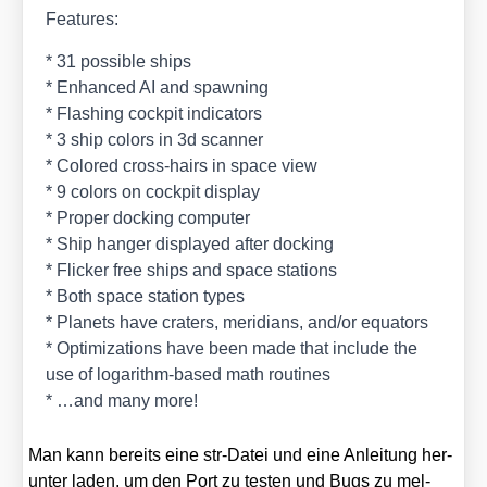
Fea­tures:
* 31 pos­si­ble ships
* Enhan­ced AI and spaw­ning
* Flas­hing cock­pit indi­ca­tors
* 3 ship colors in 3d scan­ner
* Colo­red cross-hairs in space view
* 9 colors on cock­pit dis­play
* Pro­per docking com­pu­ter
* Ship han­ger dis­play­ed after docking
* Fli­cker free ships and space sta­ti­ons
* Both space sta­ti­on types
* Pla­nets have cra­ters, meri­di­ans, and/​or equa­tors
* Opti­miza­ti­ons have been made that include the
use of log­arithm-based math rou­ti­nes
* …and many more!
Man kann bereits eine str-Datei und eine Anlei­tung her­
un­ter laden, um den Port zu tes­ten und Bugs zu mel­