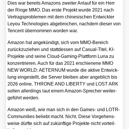
Dies war bereits Ama­zons zwei­ter Anlauf für ein Herr
der Rin­ge MMO. Das ers­te Pro­jekt wur­de 2021 nach
Ver­trags­pro­ble­men mit dem chi­ne­si­schen Ent­wick­ler
Ley­ou Tech­no­lo­gies abge­bro­chen, nach­dem die­ser von
Ten­cent über­nom­men wor­den war.
Ama­zon hat ange­kün­digt, sich vom MMO-Bereich
zurück­zu­zie­hen und statt­des­sen auf Casu­al-Titel, KI-
Pro­jek­te und sei­ne Cloud-Gam­ing-Platt­form Luna zu
kon­zen­trie­ren. Auch für das 2021 erschie­ne­ne MMO
NEW WORLD: AETERNUM wur­de die akti­ve Ent­wick­
lung ein­ge­stellt, die Ser­ver blei­ben aber angeb­lich bis
2026 online. THRONE AND LIBERTY und LOST ARK
sol­len aller­dings laut einem Ama­zon-Spre­cher wei­ter­
ge­führt wer­den.
Ama­zon weiß, wie man sich in den Games- und LOTR-
Com­mu­ni­ties beliebt macht. Nicht. Die­se Vor­ge­hens­
wei­se dürf­te sich auf zukünf­ti­ge Pro­jek­te nicht vor­teil­