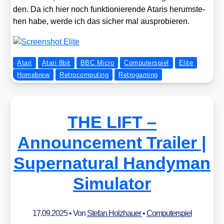
den. Da ich hier noch funk­tio­nie­ren­de Ata­ris her­um­ste­
hen habe, wer­de ich das sicher mal aus­pro­bie­ren.
Atari
Atari 8bit
BBC Micro
Computerspiel
Elite
Homebrew
Retrocomputing
Retrogaming
THE LIFT –
Announcement Trailer |
Supernatural Handyman
Simulator
17.09.2025
• Von
Stefan Holzhauer
•
Computerspiel