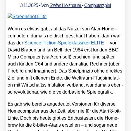
3.11.2025
• Von
Stefan Holzhauer
•
Computerspiel
Wenn es etwas gab, auf das Nut­zer von Ata­ri-Home­
com­pu­tern damals nei­disch geschaut haben, dann war
das der
Sci­ence Fic­tion-Spie­le­klas­si­ker ELITE
von
David Bra­ben und Ian Bell, der 1984 erst für den BBC
Micro Com­pu­ter (via Acorn­soft) erschien, und spä­ter
auch für den C64 und ande­re dama­li­ge Rech­ner (über
Fire­bird und Ima­gi­neer). Das Spiel­prin­zip ohne direk­tes
Ziel und mit offe­nem Ende, die Welt­raum-Flug­si­mu­la­ti­
on mit Wirt­schafts­si­mu­la­ti­on ver­band, war damals eben­
so revo­lu­tio­när, wie die vek­tor­ba­sier­te Spie­le­gra­fik.
Es gab wie bereits ange­deu­tet Ver­sio­nen für diver­se
Home­com­pu­ter aus der Zeit, aber nie für die Ata­ri 8‑bit-
Linie. Doch bis heu­te gibt es Enthu­si­as­ten, die Home­
brew für die 8‑bit­ter-Ata­ris erstel­len – und sogar neue