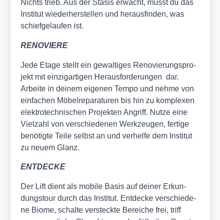
Nichts trieb. Aus der Sta­sis erwacht, musst du das
Insti­tut wie­der­her­stel­len und her­aus­fin­den, was
schief­ge­lau­fen ist.
RENOVIERE
Jede Eta­ge stellt ein gewal­ti­ges Reno­vie­rungs­pro­
jekt mit ein­zig­ar­ti­gen Her­aus­for­de­run­gen dar.
Arbei­te in dei­nem eige­nen Tem­po und neh­me von
ein­fa­chen Möbel­re­pa­ra­tu­ren bis hin zu kom­ple­xen
elek­tro­tech­ni­schen Pro­jek­ten Angriff. Nut­ze eine
Viel­zahl von ver­schie­de­nen Werk­zeu­gen, fer­ti­ge
benö­tig­te Tei­le selbst an und ver­hel­fe dem Insti­tut
zu neu­em Glanz.
ENTDECKE
Der Lift dient als mobi­le Basis auf dei­ner Erkun­
dungs­tour durch das Insti­tut. Ent­de­cke ver­schie­de­
ne Bio­me, schal­te ver­steck­te Berei­che frei, triff