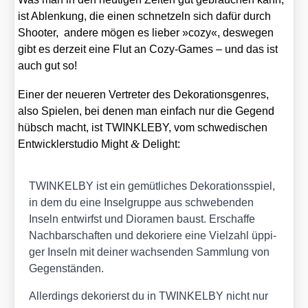
ist Ablen­kung, die einen schnet­zeln sich dafür durch
Shoo­ter, ande­re mögen es lie­ber »cozy«, des­we­gen
gibt es der­zeit eine Flut an Cozy-Games – und das ist
auch gut so!
Einer der neue­ren Ver­tre­ter des Deko­ra­ti­ons­gen­res,
also Spie­len, bei denen man ein­fach nur die Gegend
hübsch macht, ist TWINKLEBY, vom schwe­di­schen
&
Ent­wick­ler­stu­dio Might
Delight:
TWINKELBY ist ein gemüt­li­ches Deko­ra­ti­ons­spiel,
in dem du eine Insel­grup­pe aus schwe­ben­den
Inseln ent­wirfst und Diora­men baust. Erschaf­fe
Nach­bar­schaf­ten und deko­rie­re eine Viel­zahl üppi­
ger Inseln mit dei­ner wach­sen­den Samm­lung von
Gegen­stän­den.
Aller­dings deko­rierst du in TWINKELBY nicht nur