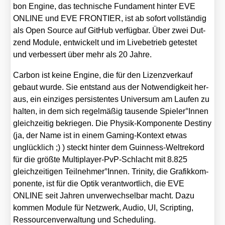
bon Engi­ne, das tech­ni­sche Fun­da­ment hin­ter EVE
ONLINE und EVE FRONTIER, ist ab sofort voll­stän­dig
als Open Source auf Git­Hub ver­füg­bar. Über zwei Dut­
zend Modu­le, ent­wi­ckelt und im Live­be­trieb getes­tet
und ver­bes­sert über mehr als 20 Jah­re.
Car­bon ist kei­ne Engi­ne, die für den Lizenz­ver­kauf
gebaut wur­de. Sie ent­stand aus der Not­wen­dig­keit her­
aus, ein ein­zi­ges per­sis­ten­tes Uni­ver­sum am Lau­fen zu
hal­ten, in dem sich regel­mä­ßig tau­sen­de Spieler°Innen
gleich­zei­tig bekrie­gen. Die Phy­sik-Kom­po­nen­te Desti­ny
(ja, der Name ist in einem Gam­ing-Kon­text etwas
unglück­lich ;) ) steckt hin­ter dem Guin­ness-Welt­re­kord
für die größ­te Mul­ti­play­er-PvP-Schlacht mit 8.825
gleich­zei­ti­gen Teilnehmer°Innen. Tri­ni­ty, die Gra­fik­kom­
po­nen­te, ist für die Optik ver­ant­wort­lich, die EVE
ONLINE seit Jah­ren unver­wech­sel­bar macht. Dazu
kom­men Modu­le für Netz­werk, Audio, UI, Scrip­ting,
Res­sour­cen­ver­wal­tung und Sche­du­ling.