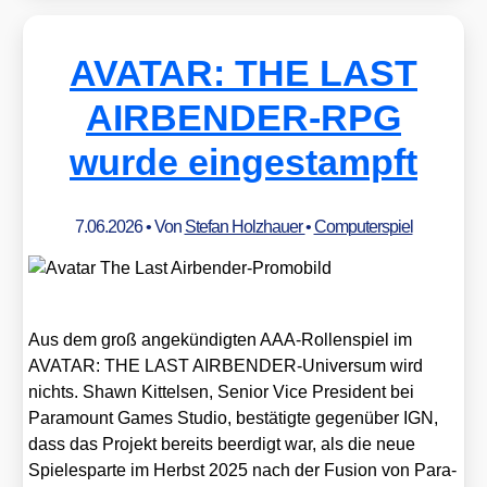
AVATAR: THE LAST
AIRBENDER-RPG
wurde eingestampft
7.06.2026
• Von
Stefan Holzhauer
•
Computerspiel
Aus dem groß ange­kün­dig­ten AAA-Rol­len­spiel im
AVATAR: THE LAST AIR­BEN­DER-Uni­ver­sum wird
nichts. Shawn Kit­tel­sen, Seni­or Vice Pre­si­dent bei
Para­mount Games Stu­dio, bestä­tig­te gegen­über IGN,
dass das Pro­jekt bereits beer­digt war, als die neue
Spie­le­spar­te im Herbst 2025 nach der Fusi­on von Para­