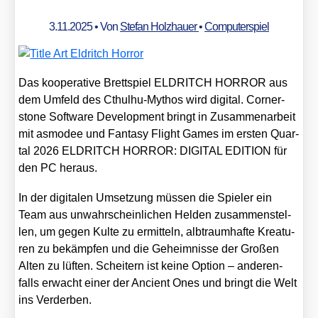
3.11.2025
• Von
Stefan Holzhauer
•
Computerspiel
Das koope­ra­ti­ve Brett­spiel ELDRITCH HORROR aus
dem Umfeld des Cthul­hu-Mythos wird digi­tal. Cor­ner­
stone Soft­ware Deve­lo­p­ment bringt in Zusam­men­ar­beit
mit asmo­dee und Fan­ta­sy Flight Games im ers­ten Quar­
tal 2026 ELDRITCH HORROR: DIGITAL EDITION für
den PC her­aus.
In der digi­ta­len Umset­zung müs­sen die Spie­ler ein
Team aus unwahr­schein­li­chen Hel­den zusam­men­stel­
len, um gegen Kul­te zu ermit­teln, alb­traum­haf­te Krea­tu­
ren zu bekämp­fen und die Geheim­nis­se der Gro­ßen
Alten zu lüf­ten. Schei­tern ist kei­ne Opti­on – ande­ren­
falls erwacht einer der Anci­ent Ones und bringt die Welt
ins Ver­der­ben.