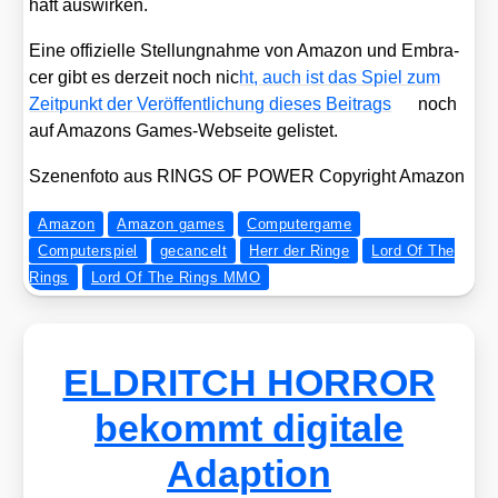
haft aus­wir­ken.
Eine offi­zi­el­le Stel­lung­nah­me von Ama­zon und Embra­
cer gibt es der­zeit noch nic
ht, auch ist das Spiel zum
Zeit­punkt der Ver­öf­fent­li­chung die­ses Bei­trags
noch
auf Ama­zons Games-Web­sei­te gelis­tet.
Sze­nen­fo­to aus RINGS OF POWER Copy­right Ama­zon
Amazon
Amazon games
Computergame
Computerspiel
gecancelt
Herr der Ringe
Lord Of The
Rings
Lord Of The Rings MMO
ELDRITCH HORROR
bekommt digitale
Adaption