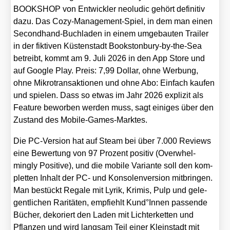
BOOKSHOP von Ent­wick­ler neo­lu­dic gehört defi­ni­tiv
dazu. Das Cozy-Manage­ment-Spiel, in dem man einen
Second­hand-Buch­la­den in einem umge­bau­ten Trai­ler
in der fik­ti­ven Küs­ten­stadt Books­ton­bu­ry-by-the-Sea
betreibt, kommt am 9. Juli 2026 in den App Store und
auf Goog­le Play. Preis: 7,99 Dol­lar, ohne Wer­bung,
ohne Mikro­trans­ak­tio­nen und ohne Abo: Ein­fach kau­fen
und spie­len. Dass so etwas im Jahr 2026 expli­zit als
Fea­ture bewor­ben wer­den muss, sagt eini­ges über den
Zustand des Mobi­le-Games-Mark­tes.
Die PC-Ver­si­on hat auf Steam bei über 7.000 Reviews
eine Bewer­tung von 97 Pro­zent posi­tiv (Over­whel­
mingly Posi­ti­ve), und die mobi­le Vari­an­te soll den kom­
plet­ten Inhalt der PC- und Kon­so­len­ver­si­on mit­brin­gen.
Man bestückt Rega­le mit Lyrik, Kri­mis, Pulp und gele­
gent­li­chen Rari­tä­ten, emp­fiehlt Kund°Innen pas­sen­de
Bücher, deko­riert den Laden mit Lich­ter­ket­ten und
Pflan­zen und wird lang­sam Teil einer Klein­stadt mit