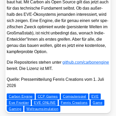
baut hat. Mit Car­bon als Open Source gilt das jetzt auch
für das tech­ni­sche Fun­da­ment selbst. Ob das außer­
halb des EVE-Öko­sys­tems jeman­den inter­es­siert, wird
sich zei­gen. Eine Engi­ne, die für genau einen sehr spe­
zi­fi­schen Zweck opti­miert wur­de (per­sis­ten­te Wel­ten im
Groß­maß­stab), ist nicht unbe­dingt das, wonach Indie-
Entwickler°Innen als ers­tes grei­fen. Aber für alle, die
genau das bau­en wol­len, gibt es jetzt eine kos­ten­lo­se,
kampf­erprob­te Opti­on.
Die Repo­si­to­ries ste­hen unter
git​hub​.com/​c​a​r​b​o​n​e​n​g​ine
bereit. Die Lizenz ist MIT.
Quel­le: Pres­se­mit­tei­lung Fen­ris Crea­ti­ons vom 1. Juli
2026
Carbon Engine
CCP Games
Computerspiel
EVE
Eve Frontier
EVE ONLINE
Fenris Creations
Game
Gaming
Weltraumsimulation