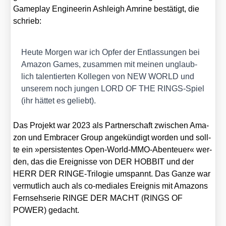
Game­play Engi­nee­rin Ash­leigh Amri­ne bestä­tigt, die
schrieb:
Heu­te Mor­gen war ich Opfer der Ent­las­sun­gen bei
Ama­zon Games, zusam­men mit mei­nen unglaub­
lich talen­tier­ten Kol­le­gen von NEW WORLD und
unse­rem noch jun­gen LORD OF THE RINGS-Spiel
(ihr hät­tet es geliebt).
Das Pro­jekt war 2023 als Part­ner­schaft zwi­schen Ama­
zon und Embra­cer Group ange­kün­digt wor­den und soll­
te ein »per­sis­ten­tes Open-World-MMO-Aben­teu­er« wer­
den, das die Ereig­nis­se von DER HOBBIT und der
HERR DER RIN­GE-Tri­lo­gie umspannt. Das Gan­ze war
ver­mut­lich auch als co-media­les Ereig­nis mit Ama­zons
Fern­seh­se­rie RINGE DER MACHT (RINGS OF
POWER) gedacht.