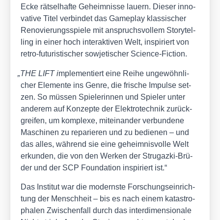
Ecke rät­sel­haf­te Geheim­nis­se lau­ern. Die­ser inno­
va­ti­ve Titel ver­bin­det das Game­play klas­si­scher
Reno­vie­rungs­spie­le mit anspruchs­vol­lem Sto­rytel­
ling in einer hoch inter­ak­ti­ven Welt, inspi­riert von
retro-futu­ris­ti­scher sowje­ti­scher Sci­ence-Fic­tion.
„
THE LIFT i
mple­men­tiert eine Rei­he unge­wöhn­li­
cher Ele­men­te ins Gen­re, die fri­sche Impul­se set­
zen. So müs­sen Spie­le­rin­nen und Spie­ler unter
ande­rem auf Kon­zep­te der Elek­tro­tech­nik zurück­
grei­fen, um kom­ple­xe, mit­ein­an­der ver­bun­de­ne
Maschi­nen zu repa­rie­ren und zu bedie­nen – und
das alles, wäh­rend sie eine geheim­nis­vol­le Welt
erkun­den, die von den Wer­ken der Stru­gaz­ki-Brü­
der und der SCP Foun­da­ti­on inspi­riert ist.“
Das Insti­tut war die moderns­te For­schungs­ein­rich­
tung der Mensch­heit – bis es nach einem kata­stro­
pha­len Zwi­schen­fall durch das inter­di­men­sio­na­le