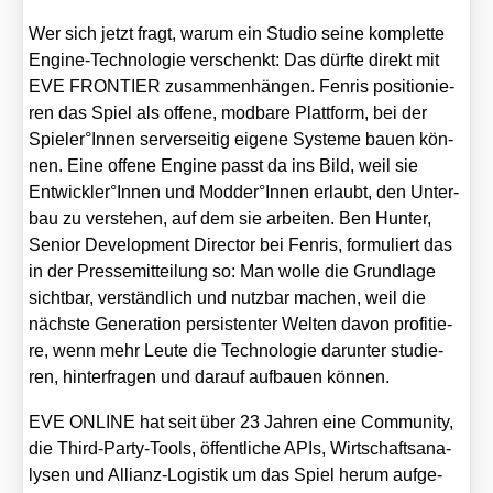
Wer sich jetzt fragt, war­um ein Stu­dio sei­ne kom­plet­te
Engi­ne-Tech­no­lo­gie ver­schenkt: Das dürf­te direkt mit
EVE FRONTIER zusam­men­hän­gen. Fen­ris posi­tio­nie­
ren das Spiel als offe­ne, mod­ba­re Platt­form, bei der
Spieler°Innen ser­ver­sei­tig eige­ne Sys­te­me bau­en kön­
nen. Eine offe­ne Engi­ne passt da ins Bild, weil sie
Entwickler°Innen und Modder°Innen erlaubt, den Unter­
bau zu ver­ste­hen, auf dem sie arbei­ten. Ben Hun­ter,
Seni­or Deve­lo­p­ment Direc­tor bei Fen­ris, for­mu­liert das
in der Pres­se­mit­tei­lung so: Man wol­le die Grund­la­ge
sicht­bar, ver­ständ­lich und nutz­bar machen, weil die
nächs­te Gene­ra­ti­on per­sis­ten­ter Wel­ten davon pro­fi­tie­
re, wenn mehr Leu­te die Tech­no­lo­gie dar­un­ter stu­die­
ren, hin­ter­fra­gen und dar­auf auf­bau­en kön­nen.
EVE ONLINE hat seit über 23 Jah­ren eine Com­mu­ni­ty,
die Third-Par­ty-Tools, öffent­li­che APIs, Wirt­schafts­ana­
ly­sen und Alli­anz-Logis­tik um das Spiel her­um auf­ge­