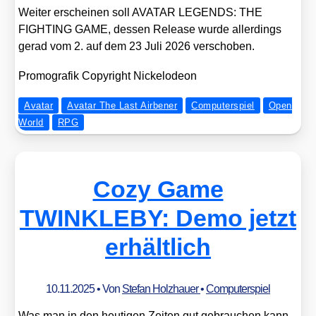
Wei­ter erschei­nen soll AVATAR LEGENDS: THE
FIGHTING GAME, des­sen Release wur­de aller­dings
gerad vom 2. auf dem 23 Juli 2026 ver­scho­ben.
Pro­mo­gra­fik Copy­right Nickel­ode­on
Avatar
Avatar The Last Airbener
Computerspiel
Open
World
RPG
Cozy Game
TWINKLEBY: Demo jetzt
erhältlich
10.11.2025
• Von
Stefan Holzhauer
•
Computerspiel
Was man in den heu­ti­gen Zei­ten gut gebrau­chen kann,