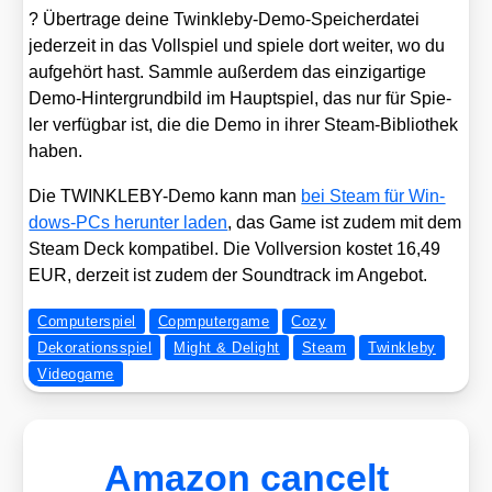
? Über­tra­ge dei­ne Twinkle­by-Demo-Spei­cher­da­tei
jeder­zeit in das Voll­spiel und spie­le dort wei­ter, wo du
auf­ge­hört hast. Samm­le außer­dem das ein­zig­ar­ti­ge
Demo-Hin­ter­grund­bild im Haupt­spiel, das nur für Spie­
ler ver­füg­bar ist, die die Demo in ihrer Steam-Biblio­thek
haben.
Die TWINKLE­BY-Demo kann man
bei Steam für Win­
dows-PCs her­un­ter laden
, das Game ist zudem mit dem
Steam Deck kom­pa­ti­bel. Die Voll­ver­si­on kos­tet 16,49
EUR, der­zeit ist zudem der Sound­track im Ange­bot.
Computerspiel
Copmputergame
Cozy
Dekorationsspiel
Might & Delight
Steam
Twinkleby
Videogame
Amazon cancelt