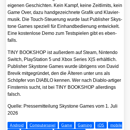
eige­nen Geschich­ten. Kein Kampf, kei­ne Zeit­li­mits, kein
Game Over, dazu hand­ge­zeich­ne­te Gra­fik und Kla­vier­
mu­sik. Die Touch-Steue­rung wur­de laut Publisher Skys­
tone Games spe­zi­ell für Ein­hand­be­die­nung ent­wi­ckelt.
Eine kos­ten­lo­se Demo zum Test­spie­len gibt es eben­
falls.
TINY BOOKSHOP ist außer­dem auf Steam, Nin­ten­do
Switch, Play­Sta­ti­on 5 und Xbox Series X|S erhält­lich.
Publisher Skys­tone Games wur­de übri­gens von David
Bre­vik mit­ge­grün­det, den die Älte­ren unter uns als
Schöp­fer von DIABLO ken­nen. Wer nach Dia­blo-arti­ger
Fins­ter­nis sucht, ist bei TINY BOOKSHOP aller­dings
falsch.
Quel­le: Pres­se­mit­tei­lung Skys­tone Games vom 1. Juli
2026
Android
Computerspiel
Game
Gaming
iOS
mobile