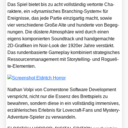
Das Spiel bie­tet bis zu acht voll­stän­dig ver­ton­te Cha­
rak­te­re, ein »dyna­mi­sches Bran­ching-Sys­tem« für
Ereig­nis­se, das jede Par­tie ein­zig­ar­tig macht, sowie
vier ver­schie­de­ne Gro­ße Alte und hun­der­te von Begeg­
nun­gen. Die düs­te­re Atmo­sphä­re wird durch einen
eigens kom­po­nier­ten Sound­track und hand­ge­mach­te
2D-Gra­fi­ken im Noir-Look der 1920er Jah­re ver­stärkt.
Das run­den­ba­sier­te Game­play kom­bi­niert stra­te­gi­sches
Res­sour­cen­ma­nage­ment mit Sto­rytel­ling- und Rogue­li­
te-Ele­men­ten.
Nathan Vol­pi von Cor­ner­stone Soft­ware Deve­lo­p­ment
ver­spricht, nicht nur die Essenz des Brett­spiels zu
bewah­ren, son­dern die­se in ein voll­stän­dig immersi­ves,
erzäh­le­ri­sches Erleb­nis für Love­craft-Fans und Mys­tery-
Adven­ture-Spie­ler zu ver­wan­deln.