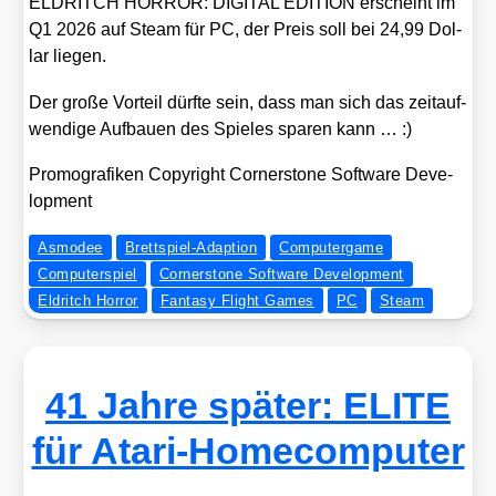
ELDRITCH HORROR: DIGITAL EDITION erscheint im
Q1 2026 auf Steam für PC, der Preis soll bei 24,99 Dol­
lar lie­gen.
Der gro­ße Vor­teil dürf­te sein, dass man sich das zeit­auf­
wen­di­ge Auf­bau­en des Spie­les spa­ren kann … :)
Pro­mo­gra­fi­ken Copy­right Cor­ner­stone Soft­ware Deve­
lo­p­ment
Asmodee
Brettspiel-Adaption
Computergame
Computerspiel
Cornerstone Software Development
Eldritch Horror
Fantasy Flight Games
PC
Steam
41 Jahre später: ELITE
für Atari-Homecomputer