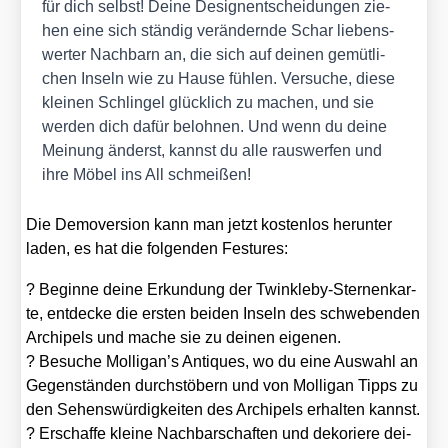
für dich selbst! Dei­ne Design­ent­schei­dun­gen zie­
hen eine sich stän­dig ver­än­dern­de Schar lie­bens­
wer­ter Nach­barn an, die sich auf dei­nen gemüt­li­
chen Inseln wie zu Hau­se füh­len. Ver­su­che, die­se
klei­nen Schlin­gel glück­lich zu machen, und sie
wer­den dich dafür beloh­nen. Und wenn du dei­ne
Mei­nung änderst, kannst du alle raus­wer­fen und
ihre Möbel ins All schmei­ßen!
Die Demo­ver­si­on kann man jetzt kos­ten­los her­un­ter
laden, es hat die fol­gen­den Festu­res:
? Begin­ne dei­ne Erkun­dung der Twinkle­by-Ster­nen­kar­
te, ent­de­cke die ers­ten bei­den Inseln des schwe­ben­den
Archi­pels und mache sie zu dei­nen eige­nen.
? Besu­che Molligan’s Anti­ques, wo du eine Aus­wahl an
Gegen­stän­den durch­stö­bern und von Mol­ligan Tipps zu
den Sehens­wür­dig­kei­ten des Archi­pels erhal­ten kannst.
? Erschaf­fe klei­ne Nach­bar­schaf­ten und deko­rie­re dei­