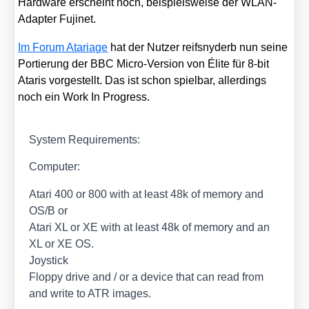
Hard­ware erscheint noch, bei­spiels­wei­se der WLAN-
Adap­ter Fuji­net.
Im Forum Ata­ria­ge
hat der Nut­zer reifs­ny­derb nun sei­ne
Por­tie­rung der BBC Micro-Ver­si­on von Éli­te für 8‑bit
Ata­ris vor­ge­stellt. Das ist schon spiel­bar, aller­dings
noch ein Work In Pro­gress.
Sys­tem Requi­re­ments:
Com­pu­ter:
Ata­ri 400 or 800 with at least 48k of memo­ry and
OS/​B or
Ata­ri XL or XE with at least 48k of memo­ry and an
XL or XE OS.
Joy­stick
Flop­py dri­ve and /​ or a device that can read from
and wri­te to ATR images.