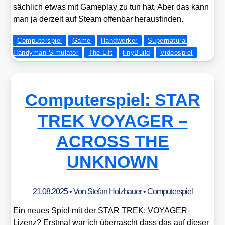
säch­lich etwas mit Game­play zu tun hat. Aber das kann
man ja der­zeit auf Steam offen­bar her­aus­fin­den.
Computerspiel
Game
Handwerker
Supernatural
Handyman Simulator
The Lift
tinyBuild
Videospiel
Computerspiel: STAR
TREK VOYAGER –
ACROSS THE
UNKNOWN
21.08.2025
• Von
Stefan Holzhauer
•
Computerspiel
Ein neu­es Spiel mit der STAR TREK: VOY­A­GER-
Lizenz? Erst­mal war ich über­rascht dass das auf die­ser