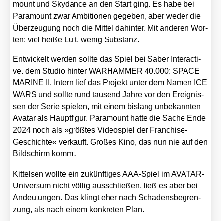
mount und Sky­dance an den Start ging. Es habe bei
Para­mount zwar Ambi­tio­nen gege­ben, aber weder die
Über­zeu­gung noch die Mit­tel dahin­ter. Mit ande­ren Wor­
ten: viel hei­ße Luft, wenig Sub­stanz.
Ent­wi­ckelt wer­den soll­te das Spiel bei Saber Inter­ac­ti­
ve, dem Stu­dio hin­ter WARHAMMER 40.000: SPACE
MARINE II. Intern lief das Pro­jekt unter dem Namen ICE
WARS und soll­te rund tau­send Jah­re vor den Ereig­nis­
sen der Serie spie­len, mit einem bis­lang unbe­kann­ten
Ava­tar als Haupt­fi­gur. Para­mount hat­te die Sache Ende
2024 noch als »größ­tes Video­spiel der Fran­chise-
Geschich­te« ver­kauft. Gro­ßes Kino, das nun nie auf den
Bild­schirm kommt.
Kit­tel­sen woll­te ein zukünf­ti­ges AAA-Spiel im AVA­TAR-
Uni­ver­sum nicht völ­lig aus­schlie­ßen, ließ es aber bei
Andeu­tun­gen. Das klingt eher nach Scha­dens­be­gren­
zung, als nach einem kon­kre­ten Plan.