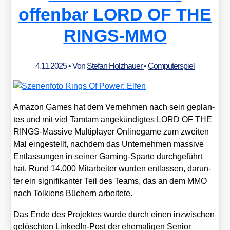
offenbar LORD OF THE
RINGS-MMO
4.11.2025
• Von
Stefan Holzhauer
•
Computerspiel
Ama­zon Games hat dem Ver­neh­men nach sein geplan­
tes und mit viel Tam­tam ange­kün­dig­tes LORD OF THE
RINGS-Mas­si­ve Mul­ti­play­er Onlin­egame zum zwei­ten
Mal ein­ge­stellt, nach­dem das Unter­neh­men mas­si­ve
Ent­las­sun­gen in sei­ner Gam­ing-Spar­te durch­ge­führt
hat. Rund 14.000 Mit­ar­bei­ter wur­den ent­las­sen, dar­un­
ter ein signi­fi­kan­ter Teil des Teams, das an dem MMO
nach Tol­ki­ens Büchern arbei­te­te.
Das Ende des Pro­jek­tes wur­de durch einen inzwi­schen
gelösch­ten Lin­ke­dIn-Post der ehe­ma­li­gen Seni­or