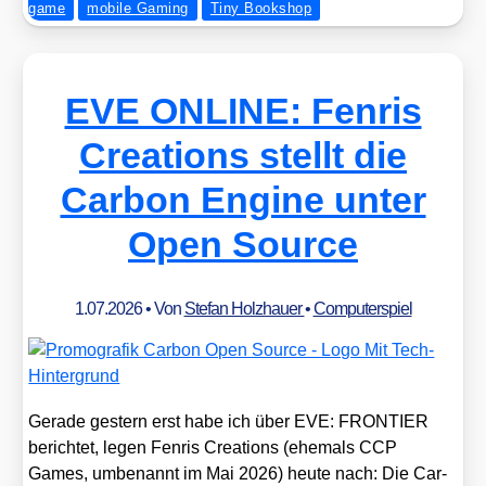
game
mobile Gaming
Tiny Bookshop
EVE ONLINE: Fenris
Creations stellt die
Carbon Engine unter
Open Source
1.07.2026
• Von
Stefan Holzhauer
•
Computerspiel
Gera­de ges­tern erst habe ich über EVE: FRONTIER
berich­tet, legen Fen­ris Crea­ti­ons (ehe­mals CCP
Games, umbe­nannt im Mai 2026) heu­te nach: Die Car­