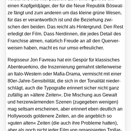
einen Kopf­geld­jä­ger, der für die Neue Repu­blik Bös­wat­
ze fängt und zum ande­ren um das klei­ne grü­ne Wesen,
für das er ver­ant­wort­lich ist und die Bezie­hung zwi­
schen den bei­den. Das reicht als Hin­ter­grund. Den Rest
erle­digt der Film. Dass Nerd­in­nen, die jedes Detail des
Fran­chise atmen, natür­lich Freu­de an all den Quer­ver­
wei­sen haben, macht es nur umso erfreu­li­cher.
Regis­seur Jon Fav­reau hat ein Gespür für klas­si­sches
Aben­teu­er­ki­no, die Insze­nie­rung gemahnt stel­len­wei­se
an Italo-Wes­tern oder Mafia-Dra­ma, ver­mischt mit einer
80er-Jah­re-Sen­si­bi­li­tät, die sich in der Tona­li­tät nie­der­
schlägt, auch die Typo­gra­fie erin­nert sicher nicht ganz
zufäl­lig an »älte­re Zei­ten«. Die Mischung aus Gewalt
und herz­er­wär­men­den Sze­nen (zuge­ge­ben weni­gen)
mag selt­sam erschei­nen, aber erin­nert eben deut­lich an
Hol­ly­woods gol­de­ne­re Zei­ten, an die angeb­lich so
»guten alten« Zei­ten (die auch ihre Pro­ble­me hat­ten),
aber als noch nicht jeder Film von orga­ni­sier­ten Troll­ar­