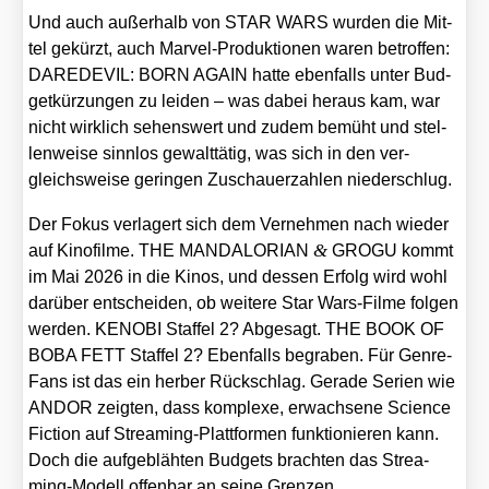
Und auch außer­halb von STAR WARS wur­den die Mit­
tel gekürzt, auch Mar­vel-Pro­duk­tio­nen waren betrof­fen:
DAREDEVIL: BORN AGAIN hat­te eben­falls unter Bud­
get­kür­zun­gen zu lei­den – was dabei her­aus kam, war
nicht wirk­lich sehens­wert und zudem bemüht und stel­
len­wei­se sinn­los gewalt­tä­tig, was sich in den ver­
gleichs­wei­se gerin­gen Zuschau­er­zah­len nie­der­schlug.
Der Fokus ver­la­gert sich dem Ver­neh­men nach wie­der
&
auf Kino­fil­me. THE MANDALORIAN
GROGU kommt
im Mai 2026 in die Kinos, und des­sen Erfolg wird wohl
dar­über ent­schei­den, ob wei­te­re Star Wars-Fil­me fol­gen
wer­den. KENOBI Staf­fel 2? Abge­sagt. THE BOOK OF
BOBA FETT Staf­fel 2? Eben­falls begra­ben. Für Gen­re-
Fans ist das ein her­ber Rück­schlag. Gera­de Seri­en wie
ANDOR zeig­ten, dass kom­ple­xe, erwach­se­ne Sci­ence
Fic­tion auf Strea­ming-Platt­for­men funk­tio­nie­ren kann.
Doch die auf­ge­bläh­ten Bud­gets brach­ten das Strea­
ming-Modell offen­bar an sei­ne Gren­zen.