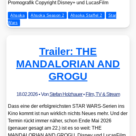
Pro­mo­gra­fik Copy­right Dis­ney+ und Lucas­Film
Ahsoka
Ahsoka Season 2
Ahsoka Staffel 2
Star
Wars
Trailer: THE
MANDALORIAN AND
GROGU
18.02.2026
• Von
Stefan Holzhauer
•
Film, TV & Stream
Dass eine der erfolg­reichs­ten STAR WARS-Seri­en ins
Kino kommt ist nun wirk­lich nichts Neu­es mehr. Und der
Ter­min rückt immer näher, schon Ende Mai 2026
(genau­er gesagt am 22.) ist es so weit: THE
MANDALORIAN AND GROGU. Dis­ney und Lucas­Film