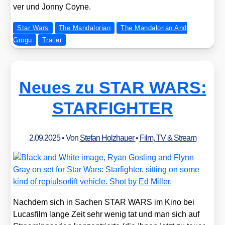
ver und Jon­ny Coy­ne.
Star Wars
The Mandalorian
The Mandalorian And
Grogu
Trailer
Neues zu STAR WARS:
STARFIGHTER
2.09.2025
• Von
Stefan Holzhauer
•
Film, TV & Stream
Nach­dem sich in Sachen STAR WARS im Kino bei
Lucas­film lan­ge Zeit sehr wenig tat und man sich auf