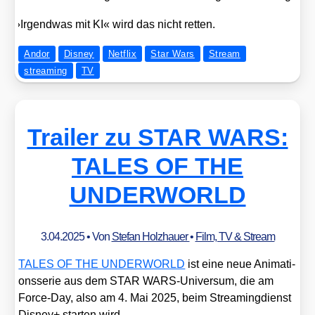
»
Irgend­was mit KI« wird das nicht ret­ten.
Andor
Disney
Netflix
Star Wars
Stream
streaming
TV
Trailer zu STAR WARS:
TALES OF THE
UNDERWORLD
3.04.2025
• Von
Stefan Holzhauer
•
Film, TV & Stream
TALES OF THE UNDERWORLD
ist eine neue Ani­ma­ti­
ons­se­rie aus dem STAR WARS-Uni­ver­sum, die am
Force-Day, also am 4. Mai 2025, beim Strea­ming­dienst
Dis­ney+ star­ten wird.