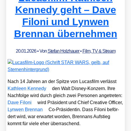
Kennedy geht – Dave
Filoni und Lynwen
Brennan übernehmen
20.01.2026
• Von
Stefan Holzhauer
•
Film, TV & Stream
Nach 14 Jah­ren an der Spit­ze von Lucas­film ver­lässt
Kath­le­en Ken­ne­dy
den Walt Dis­ney-Kon­zern. Ihre
Nach­fol­ge wird durch gleich zwei Per­so­nen ange­tre­ten:
Dave Filoni
wird Prä­si­dent und Chief Crea­ti­ve Offi­cer,
Lyn­wen Brennan
Co-Prä­si­den­tin. Dass Filoni beför­
dert wird, war erwar­tet wor­den, Brenn­ans Auf­stieg
kommt für vie­le eher über­ra­schend.