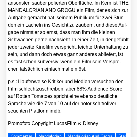
ansons­ten sau­ber polier­ten Ober­flä­che. Im Kern ist THE
MANDALORIAN AND GROGU ein Film, der es sich zur
Auf­ga­be gemacht hat, sei­nem Publi­kum für zwei Stun­
den ein Lächeln ins Gesicht zu zau­bern, und die­se Auf­
ga­be nimmt er so ernst, dass man ihm die klei­nen
Schwä­chen ger­ne nach­sieht. In einer Zeit, in der gefühlt
jeder zwei­te Kino­film ver­spricht, leich­te Unter­hal­tung zu
sein, und dann doch etwas ganz ande­res ablie­fert, ist
es fast schon sub­ver­siv, wenn ein Film sein Ver­spre­
chen tat­säch­lich ein­fach mal ein­löst.
p.s.: Hau­fen­wei­se Kri­ti­ker und Medi­en ver­su­chen den
Film schlecht­zu­schrei­ben, aber 88% Audi­ence Score
auf Rot­ten Toma­toes spricht eine eben­so deut­li­che
Spra­che wie die 7 von 10 auf der noto­risch troll­ver­
seuch­ten Platt­form imdb.
&
Pro­mo­fo­to Copy­right Lucas­Film
Dis­ney
Kommentar
Mandalorian
Mandalorian And Grogu
Star