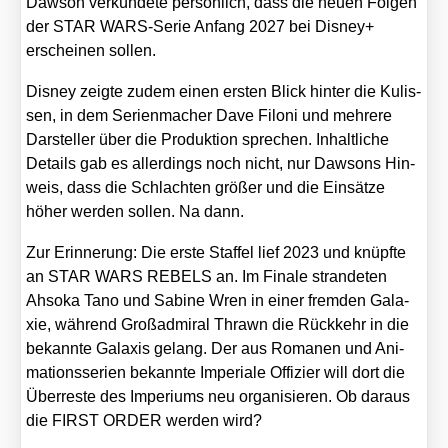
Daw­son ver­kün­de­te per­sön­lich, dass die neu­en Fol­gen
der STAR WARS-Serie Anfang 2027 bei Dis­ney+
erschei­nen sol­len.
Dis­ney zeig­te zudem einen ers­ten Blick hin­ter die Kulis­
sen, in dem Seri­en­ma­cher Dave Filo­ni und meh­re­re
Dar­stel­ler über die Pro­duk­ti­on spre­chen. Inhalt­li­che
Details gab es aller­dings noch nicht, nur Daw­sons Hin­
weis, dass die Schlach­ten grö­ßer und die Ein­sät­ze
höher wer­den sol­len. Na dann.
Zur Erin­ne­rung: Die ers­te Staf­fel lief 2023 und knüpf­te
an STAR WARS REBELS an. Im Fina­le stran­de­ten
Ahso­ka Tano und Sabi­ne Wren in einer frem­den Gala­
xie, wäh­rend Groß­ad­mi­ral Thrawn die Rück­kehr in die
bekann­te Gala­xis gelang. Der aus Roma­nen und Ani­
ma­ti­ons­se­ri­en bekann­te Impe­ri­ale Offi­zier will dort die
Über­res­te des Impe­ri­ums neu orga­ni­sie­ren. Ob dar­aus
die FIRST ORDER wer­den wird?