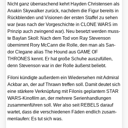
Nicht ganz über­ra­schend kehrt Hay­den Chris­ten­sen als
Ana­kin Sky­wal­ker zurück, nach­dem die Figur bereits in
Rück­blen­den und Visio­nen der ers­ten Staf­fel zu sehen
war (was nach der Vor­ge­schich­te in CLONE WARS im
Prin­zip auch zwin­gend war). Neu besetzt wer­den muss­
te Bay­lan Skoll: Nach dem Tod von Ray Ste­ven­son
über­nimmt Rory McCann die Rol­le, den man als San­
dor Cle­ga­ne ali­as The Hound aus GAME OF
THRONES kennt. Er hat gro­ße Schu­he aus­zu­fül­len,
denn Ste­ven­son war in der Rol­le äußerst beliebt.
Filo­ni kün­dig­te außer­dem ein Wie­der­se­hen mit Admi­ral
Ack­bar an, der auf Thrawn tref­fen soll. Damit deu­tet sich
eine stär­ke­re Ver­knüp­fung mit Filo­nis geplan­tem STAR
WARS-Kino­­­film an, der meh­re­re Seri­en­hand­lun­gen
zusam­men­füh­ren soll. Wer also seit REBELS dar­auf
war­tet, dass die ver­schie­de­nen Fäden end­lich zusam­
men­lau­fen: Es tut sich was.