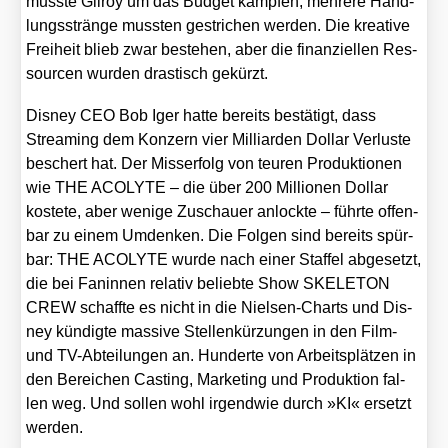
muss­te Gil­roy um das Bud­get kämp­fen, meh­re­re Hand­
lungs­strän­ge muss­ten gestri­chen wer­den. Die krea­ti­ve
Frei­heit blieb zwar bestehen, aber die finan­zi­el­len Res­
sour­cen wur­den dras­tisch gekürzt.
Dis­ney CEO Bob Iger hat­te bereits bestä­tigt, dass
Strea­ming dem Kon­zern vier Mil­li­ar­den Dol­lar Ver­lus­te
beschert hat. Der Miss­erfolg von teu­ren Pro­duk­tio­nen
wie THE ACOLYTE – die über 200 Mil­lio­nen Dol­lar
kos­te­te, aber weni­ge Zuschau­er anlock­te – führ­te offen­
bar zu einem Umden­ken. Die Fol­gen sind bereits spür­
bar: THE ACOLYTE wur­de nach einer Staf­fel abge­setzt,
die bei Fan­in­nen rela­tiv belieb­te Show SKELETON
CREW schaff­te es nicht in die Niel­sen-Charts und Dis­
ney kün­dig­te mas­si­ve Stel­len­kür­zun­gen in den Film-
und TV-Abtei­lun­gen an. Hun­der­te von Arbeits­plät­zen in
den Berei­chen Cas­ting, Mar­ke­ting und Pro­duk­ti­on fal­
len weg. Und sol­len wohl irgend­wie durch »KI« ersetzt
wer­den.