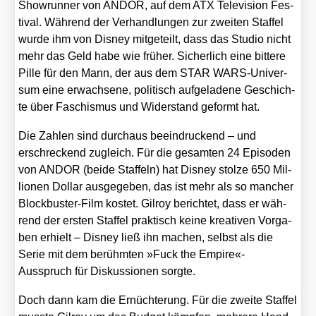
Show­run­ner von ANDOR, auf dem ATX Tele­vi­si­on Fes­
ti­val. Wäh­rend der Ver­hand­lun­gen zur zwei­ten Staf­fel
wur­de ihm von Dis­ney mit­ge­teilt, dass das Stu­dio nicht
mehr das Geld habe wie frü­her. Sicher­lich eine bit­te­re
Pil­le für den Mann, der aus dem STAR WARS-Uni­ver­
sum eine erwach­se­ne, poli­tisch auf­ge­la­de­ne Geschich­
te über Faschis­mus und Wider­stand geformt hat.
Die Zah­len sind durch­aus beein­dru­ckend – und
erschre­ckend zugleich. Für die gesam­ten 24 Epi­so­den
von ANDOR (bei­de Staf­feln) hat Dis­ney stol­ze 650 Mil­
lio­nen Dol­lar aus­ge­ge­ben, das ist mehr als so man­cher
Block­bus­ter-Film kos­tet. Gil­roy berich­tet, dass er wäh­
rend der ers­ten Staf­fel prak­tisch kei­ne krea­ti­ven Vor­ga­
ben erhielt – Dis­ney ließ ihn machen, selbst als die
Serie mit dem berühm­ten »Fuck the Empire«-
Ausspruch für Dis­kus­sio­nen sorg­te.
Doch dann kam die Ernüch­te­rung. Für die zwei­te Staf­fel