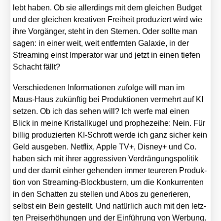
lebt haben. Ob sie aller­dings mit dem glei­chen Bud­get
und der glei­chen krea­ti­ven Frei­heit pro­du­ziert wird wie
ihre Vor­gän­ger, steht in den Ster­nen. Oder soll­te man
sagen: in einer weit, weit ent­fern­ten Gala­xie, in der
Strea­ming einst Impe­ra­tor war und jetzt in einen tie­fen
Schacht fällt?
Ver­schie­de­nen Infor­ma­tio­nen zufol­ge will man im
Maus-Haus zukünf­tig bei Pro­duk­tio­nen ver­mehrt auf KI
set­zen. Ob ich das sehen will? Ich wer­fe mal einen
Blick in mei­ne Kris­tall­ku­gel und pro­phe­zei­he: Nein. Für
bil­lig pro­du­zier­ten KI-Schrott wer­de ich ganz sicher kein
Geld aus­ge­ben. Net­flix, Apple TV+, Dis­ney+ und Co.
haben sich mit ihrer aggres­si­ven Ver­drän­gungs­po­li­tik
und der damit ein­her gehen­den immer teu­re­ren Pro­duk­
ti­on von Strea­ming-Block­bus­tern, um die Kon­kur­ren­ten
in den Schat­ten zu stel­len und Abos zu gene­rie­ren,
selbst ein Bein gestellt. Und natür­lich auch mit den letz­
ten Preis­er­hö­hun­gen und der Ein­füh­rung von Wer­bung.