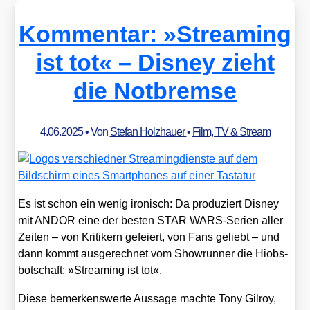
Kommentar: »Streaming
ist tot« – Disney zieht
die Notbremse
4.06.2025
• Von
Stefan Holzhauer
•
Film, TV & Stream
Es ist schon ein wenig iro­nisch: Da pro­du­ziert Dis­ney
mit ANDOR eine der bes­ten STAR WARS-Seri­en aller
Zei­ten – von Kri­ti­kern gefei­ert, von Fans geliebt – und
dann kommt aus­ge­rech­net vom Show­run­ner die Hiobs­
bot­schaft: »Strea­ming ist tot«.
Die­se bemer­kens­wer­te Aus­sa­ge mach­te Tony Gil­roy,