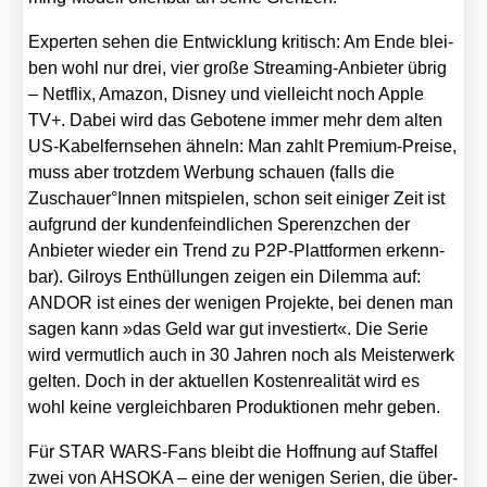
Exper­ten sehen die Ent­wick­lung kri­tisch: Am Ende blei­
ben wohl nur drei, vier gro­ße Strea­ming-Anbie­ter übrig
– Net­flix, Ama­zon, Dis­ney und viel­leicht noch Apple
TV+. Dabei wird das Gebo­te­ne immer mehr dem alten
US-Kabel­fern­se­hen ähneln: Man zahlt Pre­mi­um-Prei­se,
muss aber trotz­dem Wer­bung schau­en (falls die
Zuschauer°Innen mit­spie­len, schon seit eini­ger Zeit ist
auf­grund der kun­den­feind­li­chen Spe­renz­chen der
Anbie­ter wie­der ein Trend zu P2P-Platt­for­men erkenn­
bar). Gil­roys Ent­hül­lun­gen zei­gen ein Dilem­ma auf:
ANDOR ist eines der weni­gen Pro­jek­te, bei denen man
sagen kann »das Geld war gut inves­tiert«. Die Serie
wird ver­mut­lich auch in 30 Jah­ren noch als Meis­ter­werk
gel­ten. Doch in der aktu­el­len Kos­ten­rea­li­tät wird es
wohl kei­ne ver­gleich­ba­ren Pro­duk­tio­nen mehr geben.
Für STAR WARS-Fans bleibt die Hoff­nung auf Staf­fel
zwei von AHSOKA – eine der weni­gen Seri­en, die über­