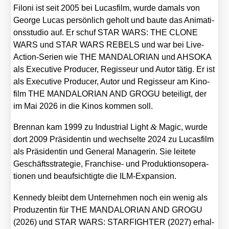
Filoni ist seit 2005 bei Lucas­film, wur­de damals von
Geor­ge Lucas per­sön­lich geholt und bau­te das Ani­ma­ti­
ons­stu­dio auf. Er schuf STAR WARS: THE CLONE
WARS und STAR WARS REBELS und war bei Live-
Action-Seri­en wie THE MANDALORIAN und AHSOKA
als Exe­cu­ti­ve Pro­du­cer, Regis­seur und Autor tätig. Er ist
als Exe­cu­ti­ve Pro­du­cer, Autor und Regis­seur am Kino­
film THE MANDALORIAN AND GROGU betei­ligt, der
im Mai 2026 in die Kinos kom­men soll.
&
Brennan kam 1999 zu Indus­tri­al Light
Magic, wur­de
dort 2009 Prä­si­den­tin und wech­sel­te 2024 zu Lucas­film
als Prä­si­den­tin und Gene­ral Mana­ge­rin. Sie lei­te­te
Geschäfts­stra­te­gie, Fran­chise- und Pro­duk­ti­ons­ope­ra­
tio­nen und beauf­sich­tig­te die ILM-Expan­si­on.
Ken­ne­dy bleibt dem Unter­neh­men noch ein wenig als
Pro­du­zen­tin für THE MANDALORIAN AND GROGU
(2026) und STAR WARS: STARFIGHTER (2027) erhal­