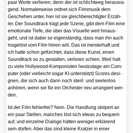
paar Wor­te ver­lie­ren, denn der ist schlicht­weg her­aus­ra­
gend. Nor­ma­ler­wei­se ord­net sich Film­mu­sik dem
Gesche­hen unter, hier ist sie gleich­be­rech­tig­ter Erzäh­
ler. Der Sound­track trägt jede Sze­ne, gibt dem Film eine
emo­tio­na­le Tie­fe, die über das Visu­el­le weit hin­aus­
geht, und ist dabei so eigen­stän­dig, dass man ihn auch
los­ge­löst vom Film hören will. Das ist meis­ter­haft und
ich hat­te schon gefürch­tet, dass die­se Kunst, einen
Sound­track so zu gestal­ten, ver­lo­ren schien. Weil halt
zu vie­le Hol­ly­wood-Kom­po­nis­ten heut­zu­ta­ge am Com­
pu­ter (oder viel­leicht sogar KI-unter­stützt) Scores desi­
gnen, die sich auch dann noch ste­ril und see­len­los
anhö­ren, wenn sie für ein Orches­ter neu arran­giert wer­
den.
Ist der Film feh­ler­frei? Nein. Die Hand­lung stol­pert an
ein paar Stel­len, man­ches löst sich etwas zu bequem
auf, und ein­zel­ne Dia­lo­ge hät­ten weni­ger erklä­rend
sein dür­fen. Aber das sind klei­ne Krat­zer in einer