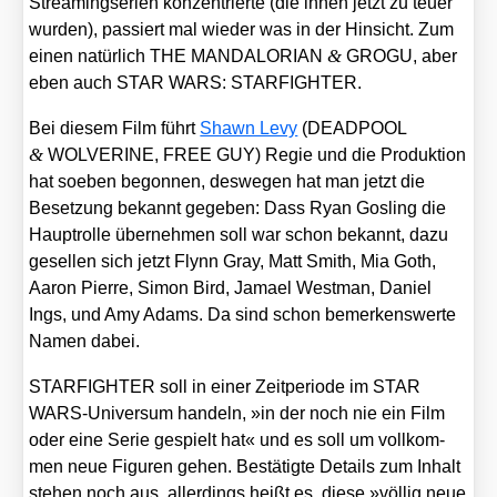
Strea­ming­se­ri­en kon­zen­trier­te (die ihnen jetzt zu teu­er
wur­den), pas­siert mal wie­der was in der Hin­sicht. Zum
&
einen natür­lich THE MANDALORIAN
GROGU, aber
eben auch STAR WARS: STARFIGHTER.
Bei die­sem Film führt
Shawn Levy
(DEADPOOL
&
WOLVERINE, FREE GUY) Regie und die Pro­duk­ti­on
hat soeben begon­nen, des­we­gen hat man jetzt die
Beset­zung bekannt gege­ben: Dass Ryan Gosling die
Haupt­rol­le über­neh­men soll war schon bekannt, dazu
gesel­len sich jetzt Flynn Gray, Matt Smith, Mia Goth,
Aaron Pierre, Simon Bird, Jama­el West­man, Dani­el
Ings, und Amy Adams. Da sind schon bemer­kens­wer­te
Namen dabei.
STARFIGHTER soll in einer Zeit­pe­ri­ode im STAR
WARS-Uni­ver­sum han­deln, »in der noch nie ein Film
oder eine Serie gespielt hat« und es soll um voll­kom­
men neue Figu­ren gehen. Bestä­tig­te Details zum Inhalt
ste­hen noch aus, aller­dings heißt es, die­se »völ­lig neue