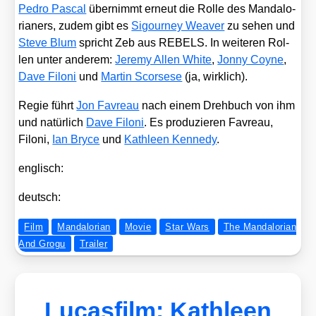
Pedro Pas­cal
über­nimmt erneut die Rol­le des Man­dalo­
ria­ners, zudem gibt es
Sigour­ney Wea­ver
zu sehen und
Ste­ve Blum
spricht Zeb aus REBELS. In wei­te­ren Rol­
len unter ande­rem:
Jere­my Allen White
,
Jon­ny Coy­ne
,
Dave Filoni
und
Mar­tin Scor­se­se
(ja, wirk­lich).
Regie führt
Jon Fav­reau
nach einem Dreh­buch von ihm
und natür­lich
Dave Filoni
. Es pro­du­zie­ren Fav­reau,
Filoni,
Ian Bryce
und
Kath­le­en Ken­ne­dy
.
eng­lisch:
deutsch:
Film
Mandalorian
Movie
Star Wars
The Mandalorian
And Grogu
Trailer
Lucasfilm: Kathleen