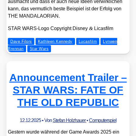
aus­macht und dass er auch neue Ideen ver­wirk­li­chen
kann, das ver­mut­lich bes­te Bei­spiel ist der Erfolg von
THE MANDALAORIAN.
&
STAR WARS-Logo Copy­right Dis­ney
Licas­film
Dave Filoni
Kathleen Kennedy
Lucasfilm
Lynwen
Brennan
Star Wars
Announcement Trailer –
STAR WARS: FATE OF
THE OLD REPUBLIC
12.12.2025
• Von
Stefan Holzhauer
•
Computerspiel
Ges­tern wur­de wäh­rend der Game Awards 2025 ein