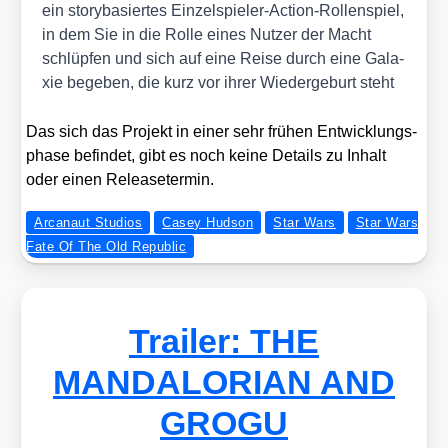
ein sto­ry­ba­sier­tes Ein­zel­spie­ler-Action-Rol­len­spiel,
in dem Sie in die Rol­le eines Nut­zer der Macht
schlüp­fen und sich auf eine Rei­se durch eine Gala­
xie bege­ben, die kurz vor ihrer Wie­der­ge­burt steht
Das sich das Pro­jekt in einer sehr frü­hen Ent­wick­lungs­
pha­se befin­det, gibt es noch kei­ne Details zu Inhalt
oder einen Release­ter­min.
Arcanaut Studios
Casey Hudson
Star Wars
Star Wars
Fate Of The Old Republic
Trailer: THE
MANDALORIAN AND
GROGU