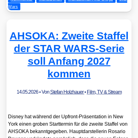
Wars
AHSOKA: Zweite Staffel
der STAR WARS-Serie
soll Anfang 2027
kommen
14.05.2026
• Von
Stefan Holzhauer
•
Film, TV & Stream
Dis­ney hat wäh­rend der Upfront-Prä­­sen­­ta­­ti­on in New
York einen gro­ben Start­ter­min für die zwei­te Staf­fel von
AHSOKA bekannt­ge­ge­ben. Haupt­dar­stel­le­rin Rosa­rio