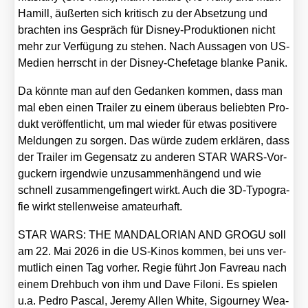
Hamill, äußer­ten sich kri­tisch zu der Abset­zung und
brach­ten ins Gespräch für Dis­ney-Pro­duk­tio­nen nicht
mehr zur Ver­fü­gung zu ste­hen. Nach Aus­sa­gen von US-
Medi­en herrscht in der Dis­ney-Chef­eta­ge blan­ke Panik.
Da könn­te man auf den Gedan­ken kom­men, dass man
mal eben einen Trai­ler zu einem über­aus belieb­ten Pro­
dukt ver­öf­fent­licht, um mal wie­der für etwas posi­ti­ve­re
Mel­dun­gen zu sor­gen. Das wür­de zudem erklä­ren, dass
der Trai­ler im Gegen­satz zu ande­ren STAR WARS-Vor­
gu­ckern irgend­wie unzu­sam­men­hän­gend und wie
schnell zusam­men­ge­fin­gert wirkt. Auch die 3D-Typo­gra­
fie wirkt stel­len­wei­se ama­teur­haft.
STAR WARS: THE MANDALORIAN AND GROGU soll
am 22. Mai 2026 in die US-Kinos kom­men, bei uns ver­
mut­lich einen Tag vor­her. Regie führt Jon Fav­reau nach
einem Dreh­buch von ihm und Dave Filoni. Es spie­len
u.a. Pedro Pas­cal, Jere­my Allen White, Sigour­ney Wea­