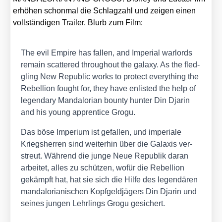
erhö­hen schon­mal die Schlag­zahl und zei­gen einen
voll­stän­di­gen Trai­ler. Blurb zum Film:
The evil Empire has fal­len, and Impe­ri­al war­lords
remain scat­te­red throug­hout the gala­xy. As the fled­
gling New Repu­blic works to pro­tect ever­y­thing the
Rebel­li­on fought for, they have enlis­ted the help of
legen­da­ry Man­dalo­ri­an boun­ty hun­ter Din Dja­rin
and his young app­ren­ti­ce Gro­gu.
Das böse Impe­ri­um ist gefal­len, und impe­ria­le
Kriegs­her­ren sind wei­ter­hin über die Gala­xis ver­
streut. Wäh­rend die jun­ge Neue Repu­blik dar­an
arbei­tet, alles zu schüt­zen, wofür die Rebel­li­on
gekämpft hat, hat sie sich die Hil­fe des legen­dä­ren
man­dalo­ria­ni­schen Kopf­geld­jä­gers Din Dja­rin und
sei­nes jun­gen Lehr­lings Gro­gu gesi­chert.