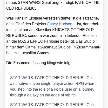
neu­es STAR WARS-Spiel ange­kün­digt: FATE OF THE
OLD REPUBLIC.
Was Fans in Eksta­se ver­set­zen dürf­te ist die Tat­sa­che,
dass Chef des Pro­jekts
Casey Hud­son
ist, der arbei­
te­te nicht nur am Klas­si­ker KNIGHTS OF THE OLD
REPUBLIC, son­dern war zudem in lei­ten­der Posi­ti­on
an der MASS EFFECT-Tri­lo­gie betei­ligt. Das Stu­dio
hin­ter dem Game ist Arca­naut Stu­di­os, in Zusam­men­ar­
beit mit Lucas­film Games.
Die Zusam­men­fas­sung klingt wie folgt:
STAR WARS: FATE OF THE OLD REPUBLIC is
a nar­ra­ti­ve-dri­ven sin­gle-play­er action RPG whe­re
you step into the role of a Force user on a jour­ney
through a gala­xy on the edge of rebirth
STAR WARS: FATE OF THE OLD REPUBLIC ist