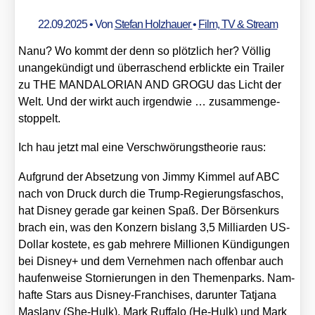
22.09.2025
• Von
Stefan Holzhauer
•
Film, TV & Stream
Nanu? Wo kommt der denn so plötz­lich her? Völ­lig
unan­ge­kün­digt und über­ra­schend erblick­te ein Trai­ler
zu THE MANDALORIAN AND GROGU das Licht der
Welt. Und der wirkt auch irgend­wie … zusam­men­ge­
stop­pelt.
Ich hau jetzt mal eine Ver­schwö­rungs­theo­rie raus:
Auf­grund der Abset­zung von Jim­my Kim­mel auf ABC
nach von Druck durch die Trump-Regie­rungs­fa­schos,
hat Dis­ney gera­de gar kei­nen Spaß. Der Bör­sen­kurs
brach ein, was den Kon­zern bis­lang 3,5 Mil­li­ar­den US-
Dol­lar kos­te­te, es gab meh­re­re Mil­lio­nen Kün­di­gun­gen
bei Dis­ney+ und dem Ver­neh­men nach offen­bar auch
hau­fen­wei­se Stor­nie­run­gen in den The­men­parks. Nam­
haf­te Stars aus Dis­ney-Fran­chi­ses, dar­un­ter Tat­ja­na
Mas­la­ny (She-Hulk), Mark Ruf­fa­lo (He-Hulk) und Mark