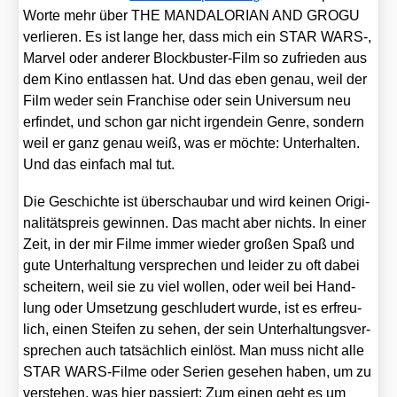
Wor­te mehr über THE MANDALORIAN AND GROGU
ver­lie­ren. Es ist lan­ge her, dass mich ein STAR WARS‑,
Mar­vel oder ande­rer Block­bus­ter-Film so zufrie­den aus
dem Kino ent­las­sen hat. Und das eben genau, weil der
Film weder sein Fran­chise oder sein Uni­ver­sum neu
erfin­det, und schon gar nicht irgend­ein Gen­re, son­dern
weil er ganz genau weiß, was er möch­te: Unter­hal­ten.
Und das ein­fach mal tut.
Die Geschich­te ist über­schau­bar und wird kei­nen Ori­gi­
na­li­täts­preis gewin­nen. Das macht aber nichts. In einer
Zeit, in der mir Fil­me immer wie­der gro­ßen Spaß und
gute Unter­hal­tung ver­spre­chen und lei­der zu oft dabei
schei­tern, weil sie zu viel wol­len, oder weil bei Hand­
lung oder Umset­zung geschlu­dert wur­de, ist es erfreu­
lich, einen Stei­fen zu sehen, der sein Unter­hal­tungs­ver­
spre­chen auch tat­säch­lich ein­löst. Man muss nicht alle
STAR WARS-Fil­me oder Seri­en gese­hen haben, um zu
ver­ste­hen, was hier pas­siert: Zum einen geht es um