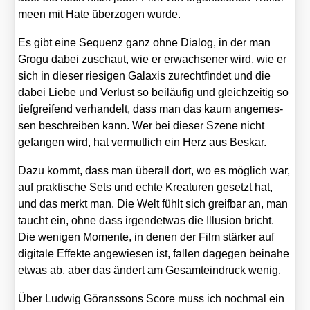
meen mit Hate über­zo­gen wur­de.
Es gibt eine Sequenz ganz ohne Dia­log, in der man
Gro­gu dabei zuschaut, wie er erwach­se­ner wird, wie er
sich in die­ser rie­si­gen Gala­xis zurecht­fin­det und die
dabei Lie­be und Ver­lust so bei­läu­fig und gleich­zei­tig so
tief­grei­fend ver­han­delt, dass man das kaum ange­mes­
sen beschrei­ben kann. Wer bei die­ser Sze­ne nicht
gefan­gen wird, hat ver­mut­lich ein Herz aus Bes­kar.
Dazu kommt, dass man über­all dort, wo es mög­lich war,
auf prak­ti­sche Sets und ech­te Krea­tu­ren gesetzt hat,
und das merkt man. Die Welt fühlt sich greif­bar an, man
taucht ein, ohne dass irgend­et­was die Illu­si­on bricht.
Die weni­gen Momen­te, in denen der Film stär­ker auf
digi­ta­le Effek­te ange­wie­sen ist, fal­len dage­gen bei­na­he
etwas ab, aber das ändert am Gesamt­ein­druck wenig.
Über Lud­wig Gör­ans­sons Score muss ich noch­mal ein