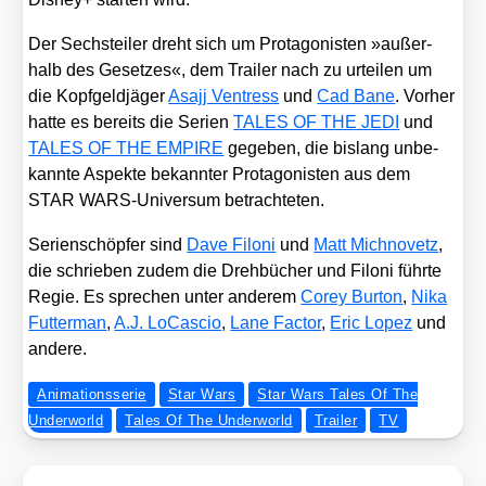
Der Sechs­tei­ler dreht sich um Prot­ago­nis­ten »außer­
halb des Geset­zes«, dem Trai­ler nach zu urtei­len um
die Kopf­geld­jä­ger
Asa­jj Ven­tress
und
Cad Bane
. Vor­her
hat­te es bereits die Seri­en
TALES OF THE JEDI
und
TALES OF THE EMPIRE
gege­ben, die bis­lang unbe­
kann­te Aspek­te bekann­ter Prot­ago­nis­ten aus dem
STAR WARS-Uni­ver­sum betrach­te­ten.
Seri­en­schöp­fer sind
Dave Filoni
und
Matt Mich­no­vetz
,
die schrie­ben zudem die Dreh­bü­cher und Filoni führ­te
Regie. Es spre­chen unter ande­rem
Corey Bur­ton
,
Nika
Fut­ter­man
,
A.J. LoCa­scio
,
Lane Fac­tor
,
Eric Lopez
und
ande­re.
Animationsserie
Star Wars
Star Wars Tales Of The
Underworld
Tales Of The Underworld
Trailer
TV