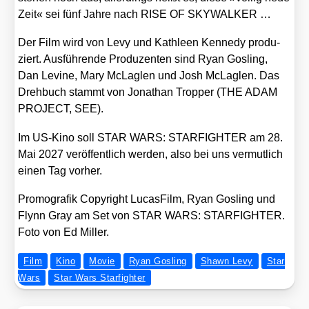
Zeit« sei fünf Jah­re nach RISE OF SKYWALKER …
Der Film wird von Levy und Kath­le­en Ken­ne­dy pro­du­
ziert. Aus­füh­ren­de Pro­du­zen­ten sind Ryan Gosling,
Dan Levi­ne, Mary McLag­len und Josh McLag­len. Das
Dreh­buch stammt von Jona­than Trop­per (THE ADAM
PROJECT, SEE).
Im US-Kino soll STAR WARS: STARFIGHTER am 28.
Mai 2027 ver­öf­fent­lich wer­den, also bei uns ver­mut­lich
einen Tag vor­her.
Pro­mo­gra­fik Copy­right Lucas­Film, Ryan Gosling und
Flynn Gray am Set von STAR WARS: STARFIGHTER.
Foto von Ed Mil­ler.
Film
Kino
Movie
Ryan Gosling
Shawn Levy
Star
Wars
Star Wars Starfighter