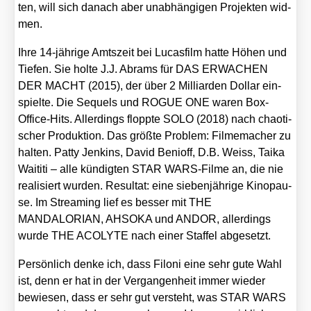
ten, will sich danach aber unab­hän­gi­gen Pro­jek­ten wid­
men.
Ihre 14-jäh­ri­ge Amts­zeit bei Lucas­film hat­te Höhen und
Tie­fen. Sie hol­te J.J. Abrams für DAS ERWACHEN
DER MACHT (2015), der über 2 Mil­li­ar­den Dol­lar ein­
spiel­te. Die Sequels und ROGUE ONE waren Box-
Office-Hits. Aller­dings flopp­te SOLO (2018) nach chao­ti­
scher Pro­duk­ti­on. Das größ­te Pro­blem: Fil­me­ma­cher zu
hal­ten. Pat­ty Jenk­ins, David Benioff, D.B. Weiss, Taika
Wai­ti­ti – alle kün­dig­ten STAR WARS-Fil­me an, die nie
rea­li­siert wur­den. Resul­tat: eine sie­ben­jäh­ri­ge Kino­pau­
se. Im Strea­ming lief es bes­ser mit THE
MANDALORIAN, AHSOKA und ANDOR, aller­dings
wur­de THE ACOLYTE nach einer Staf­fel abge­setzt.
Per­sön­lich den­ke ich, dass Filoni eine sehr gute Wahl
ist, denn er hat in der Ver­gan­gen­heit immer wie­der
bewie­sen, dass er sehr gut ver­steht, was STAR WARS