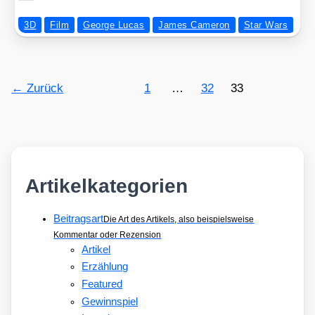
3D
Film
George Lucas
James Cameron
Star Wars
←
Zurück
1
…
32
33
Artikelkategorien
Beitragsart
Die Art des Artikels, also beispielsweise
Kommentar oder Rezension
Artikel
Erzählung
Featured
Gewinnspiel