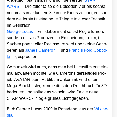
Angeb­lich plant man nicht nur, den ers­ten
STAR
WARS
-Drei­tei­ler (also die Epi­so­den vier bis sechs)
noch­mals in aktu­el­lem 3D in die Kinos zu brin­gen, son­
dern wei­ter­hin ist eine neue Tri­lo­gie in die­ser Tech­nik
im Gespräch.
Geor­ge Lucas
will dabei nicht selbst Regie füh­ren,
son­dern nur als Pro­du­zent in Erschei­nung tre­ten, in
Sachen poten­ti­el­ler Regis­seu­re wird über kei­ne Gerin­
ge­ren als
James Came­ron
und
Fran­cis Ford Cop­po­
la
gespro­chen.
Gemun­kelt wird auch, dass man bei Lucas­film erst ein­
mal abwar­ten möch­te, wie Came­rons der­zei­ti­ges Pro­
jekt AVATAR beim Publi­kum ankommt; wird er ein
Mega-Block­bus­ter, könn­te dies den Durch­bruch für 3D
bedeu­ten und soll­te das so sein, wird für die neue
STAR WARS-Tri­lo­gie grü­nes Licht gege­ben.
Bild: Geor­ge Lucas 2009 in Pasa­de­na, aus der
Wiki­pe­
dia