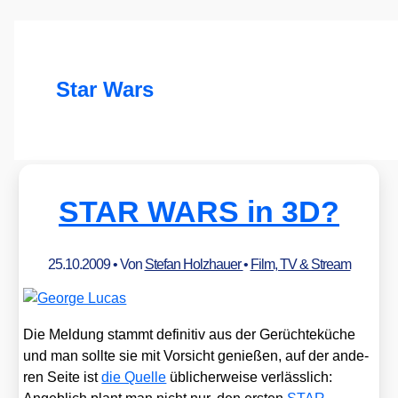
Star Wars
STAR WARS in 3D?
25.10.2009
• Von
Stefan Holzhauer
•
Film, TV & Stream
Die Mel­dung stammt defi­ni­tiv aus der Gerüch­te­kü­che
und man soll­te sie mit Vor­sicht genie­ßen, auf der ande­
ren Sei­te ist
die Quel­le
übli­cher­wei­se ver­läss­lich: