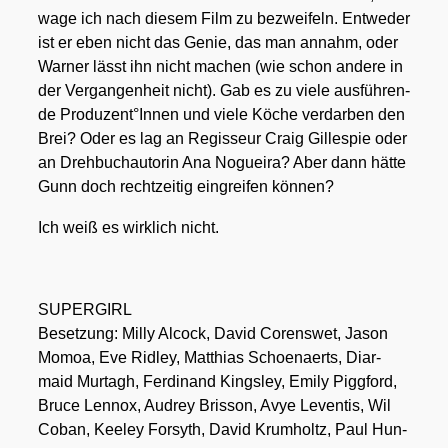
wage ich nach die­sem Film zu bezwei­feln. Ent­we­der
ist er eben nicht das Genie, das man annahm, oder
War­ner lässt ihn nicht machen (wie schon ande­re in
der Ver­gan­gen­heit nicht). Gab es zu vie­le aus­füh­ren­
de Produzent°Innen und vie­le Köche ver­dar­ben den
Brei? Oder es lag an Regis­seur Craig Gil­le­spie oder
an Dreh­buch­au­to­rin Ana Noguei­ra? Aber dann hät­te
Gunn doch recht­zei­tig ein­grei­fen kön­nen?
Ich weiß es wirk­lich nicht.
SUPERGIRL
Beset­zung: Mil­ly Alcock, David Coren­swet, Jason
Mom­oa, Eve Rid­ley, Mat­thi­as Schoen­aerts, Diar­
maid Mur­tagh, Fer­di­nand King­s­ley, Emi­ly Piggford,
Bruce Lenn­ox, Audrey Bris­son, Avye Leven­tis, Wil
Coban, Kee­ley For­syth, David Krum­holtz, Paul Hun­