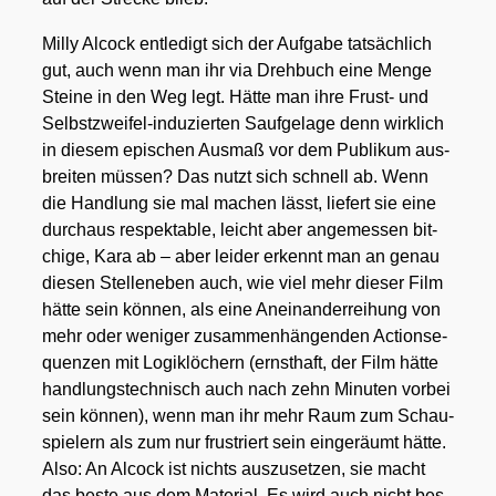
Mil­ly Alcock ent­le­digt sich der Auf­ga­be tat­säch­lich
gut, auch wenn man ihr via Dreh­buch eine Men­ge
Stei­ne in den Weg legt. Hät­te man ihre Frust- und
Selbst­zwei­fel-indu­zier­ten Sauf­ge­la­ge denn wirk­lich
in die­sem epi­schen Aus­maß vor dem Publi­kum aus­
brei­ten müs­sen? Das nutzt sich schnell ab. Wenn
die Hand­lung sie mal machen lässt, lie­fert sie eine
durch­aus respek­ta­ble, leicht aber ange­mes­sen bit­
chi­ge, Kara ab – aber lei­der erkennt man an genau
die­sen Stel­len­eben auch, wie viel mehr die­ser Film
hät­te sein kön­nen, als eine Anein­an­der­rei­hung von
mehr oder weni­ger zusam­men­hän­gen­den Action­se­
quen­zen mit Logik­lö­chern (ernst­haft, der Film hät­te
hand­lungs­tech­nisch auch nach zehn Minu­ten vor­bei
sein kön­nen), wenn man ihr mehr Raum zum Schau­
spie­lern als zum nur frus­triert sein ein­ge­räumt hät­te.
Also: An Alcock ist nichts aus­zu­set­zen, sie macht
das bes­te aus dem Mate­ri­al. Es wird auch nicht bes­