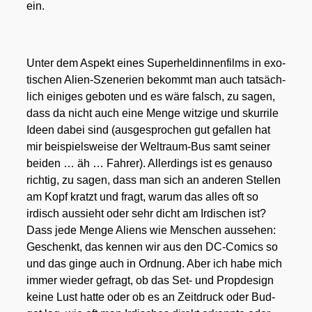
ein.
Unter dem Aspekt eines Super­hel­din­nen­films in exo­
ti­schen Ali­en-Sze­ne­rien bekommt man auch tat­säch­
lich eini­ges gebo­ten und es wäre falsch, zu sagen,
dass da nicht auch eine Men­ge wit­zi­ge und skur­ri­le
Ideen dabei sind (aus­ge­spro­chen gut gefal­len hat
mir bei­spiels­wei­se der Welt­raum-Bus samt sei­ner
bei­den … äh … Fah­rer). Aller­dings ist es genau­so
rich­tig, zu sagen, dass man sich an ande­ren Stel­len
am Kopf kratzt und fragt, war­um das alles oft so
irdisch aus­sieht oder sehr dicht am Irdi­schen ist?
Dass jede Men­ge Ali­ens wie Men­schen aus­se­hen:
Geschenkt, das ken­nen wir aus den DC-Comics so
und das gin­ge auch in Ord­nung. Aber ich habe mich
immer wie­der gefragt, ob das Set- und Prop­de­sign
kei­ne Lust hat­te oder ob es an Zeit­druck oder Bud­