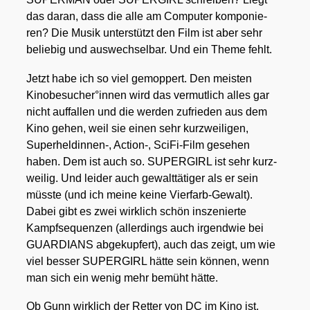
das dar­an, dass die alle am Com­pu­ter kom­po­nie­
ren? Die Musik unter­stützt den Film ist aber sehr
belie­big und aus­wech­sel­bar. Und ein The­me fehlt.
Jetzt habe ich so viel gemop­pert. Den meis­ten
Kinobesucher°innen wird das ver­mut­lich alles gar
nicht auf­fal­len und die wer­den zufrie­den aus dem
Kino gehen, weil sie einen sehr kurz­wei­li­gen,
Superheldinnen‑, Action‑, Sci­Fi-Film gese­hen
haben. Dem ist auch so. SUPERGIRL ist sehr kurz­
wei­lig. Und lei­der auch gewalt­tä­ti­ger als er sein
müss­te (und ich mei­ne kei­ne Vier­farb-Gewalt).
Dabei gibt es zwei wirk­lich schön insze­nier­te
Kampf­se­quen­zen (aller­dings auch irgend­wie bei
GUARDIANS abge­kup­fert), auch das zeigt, um wie
viel bes­ser SUPERGIRL hät­te sein kön­nen, wenn
man sich ein wenig mehr bemüht hät­te.
Ob Gunn wirk­lich der Ret­ter von DC im Kino ist,