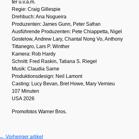
ter u.v.a.m.
Regie: Craig Gil­le­spie
Dreh­buch: Ana Noguei­ra
Pro­du­zen­ten: James Gunn, Peter Safran
Aus­füh­ren­de Pro­du­zen­ten: Pete Chiap­pet­ta, Nigel
Gos­te­low, Andrew Lary, Chan­tal Nong Vo, Antho­ny
Titta­ne­gro, Lars P. Win­ther
Kame­ra: Rob Har­dy
Schnitt: Fred Ras­kin, Tatia­na S. Rie­gel
Musik: Clau­dia Sar­ne
Pro­duk­ti­ons­de­sign: Neil Lamont
Cas­ting: Lucy Bevan, Bret Howe, Mary Ver­nieu
107 Minu­ten
USA 2026
Pro­mo­fo­tos War­ner Bros.
←
Vorheriger artikel