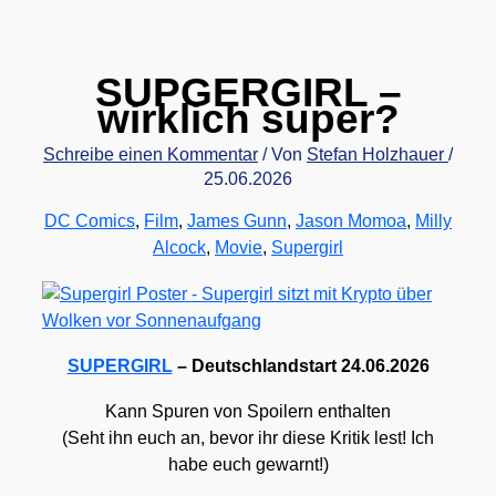
SUPGERGIRL –
wirklich super?
Schreibe einen Kommentar
/ Von
Stefan Holzhauer
/
25.06.2026
DC Comics
,
Film
,
James Gunn
,
Jason Momoa
,
Milly
Alcock
,
Movie
,
Supergirl
SUPERGIRL
– Deutsch­land­start 24.06.2026
Kann Spu­ren von Spoi­lern ent­hal­ten
(Seht ihn euch an, bevor ihr die­se Kri­tik lest! Ich
habe euch gewarnt!)