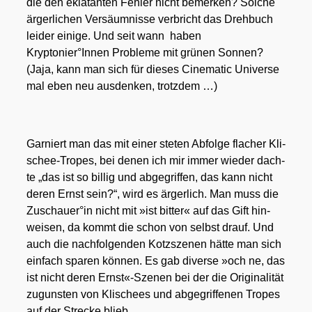
die den ekla­tan­ten Feh­ler nicht bemer­ken? Sol­che
ärger­li­chen Ver­säum­nis­se ver­bricht das Dreh­buch
lei­der eini­ge. Und seit wann haben
Kryptonier°Innen Pro­ble­me mit grü­nen Son­nen?
(Jaja, kann man sich für die­ses Cine­ma­tic Uni­ver­se
mal eben neu aus­den­ken, trotz­dem …)
Gar­niert man das mit einer ste­ten Abfol­ge fla­cher Kli­
schee-Tro­pes, bei denen ich mir immer wie­der dach­
te „das ist so bil­lig und abge­grif­fen, das kann nicht
deren Ernst sein?“, wird es ärger­lich. Man muss die
Zuschauer°in nicht mit »ist bit­ter« auf das Gift hin­
wei­sen, da kommt die schon von selbst drauf. Und
auch die nach­fol­gen­den Kotz­sze­nen hät­te man sich
ein­fach spa­ren kön­nen. Es gab diver­se »och ne, das
ist nicht deren Ernst«-Szenen bei der die Ori­gi­na­li­tät
zuguns­ten von Kli­schees und abge­grif­fe­nen Tro­pes
auf der Stre­cke blieb.