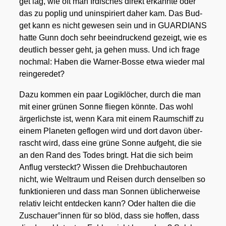
get lag, wie oft man Irdi­sches direkt erkann­te oder
das zu pop­lig und unin­spi­riert daher kam. Das Bud­
get kann es nicht gewe­sen sein und in GUARDIANS
hat­te Gunn doch sehr beein­dru­ckend gezeigt, wie es
deut­lich bes­ser geht, ja gehen muss. Und ich fra­ge
noch­mal: Haben die War­ner-Bos­se etwa wie­der mal
rein­ge­re­det?
Dazu kom­men ein paar Logik­lö­cher, durch die man
mit einer grü­nen Son­ne flie­gen könn­te. Das wohl
ärger­lichs­te ist, wenn Kara mit einem Raum­schiff zu
einem Pla­ne­ten geflo­gen wird und dort davon über­
rascht wird, dass eine grü­ne Son­ne auf­geht, die sie
an den Rand des Todes bringt. Hat die sich beim
Anflug ver­steckt? Wis­sen die Dreh­buch­au­to­ren
nicht, wie Welt­raum und Rei­sen durch den­sel­ben so
funk­tio­nie­ren und dass man Son­nen übli­cher­wei­se
rela­tiv leicht ent­de­cken kann? Oder hal­ten die die
Zuschauer°innen für so blöd, dass sie hof­fen, dass