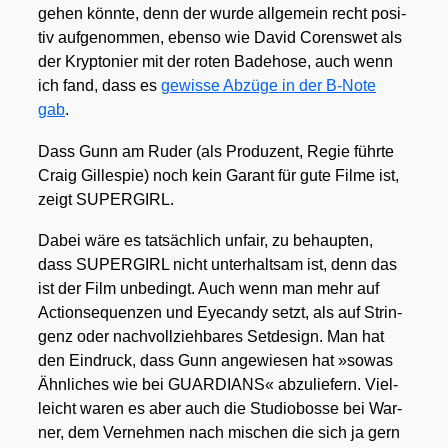
gehen könn­te, denn der wur­de all­ge­mein recht posi­
tiv auf­ge­nom­men, eben­so wie David Coren­swet als
der Kryp­to­nier mit der roten Bade­ho­se, auch wenn
ich fand, dass es
gewis­se Abzü­ge in der B‑Note
gab
.
Dass Gunn am Ruder (als Pro­du­zent, Regie führ­te
Craig Gil­le­spie) noch kein Garant für gute Fil­me ist,
zeigt SUPERGIRL.
Dabei wäre es tat­säch­lich unfair, zu behaup­ten,
dass SUPERGIRL nicht unter­halt­sam ist, denn das
ist der Film unbe­dingt. Auch wenn man mehr auf
Action­se­quen­zen und Eye­can­dy setzt, als auf Strin­
genz oder nach­voll­zieh­ba­res Set­de­sign. Man hat
den Ein­druck, dass Gunn ange­wie­sen hat »sowas
Ähn­li­ches wie bei GUARDIANS« abzu­lie­fern. Viel­
leicht waren es aber auch die Stu­dio­bos­se bei War­
ner, dem Ver­neh­men nach mischen die sich ja gern