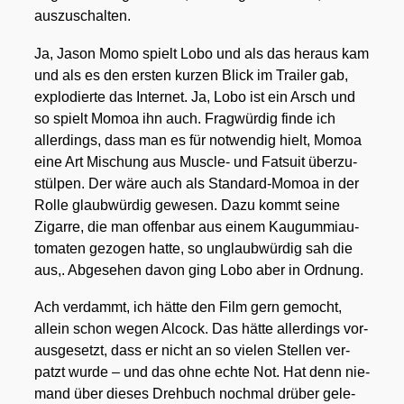
aus­zu­schal­ten.
Ja, Jason Momo spielt Lobo und als das her­aus kam
und als es den ers­ten kur­zen Blick im Trai­ler gab,
explo­dier­te das Inter­net. Ja, Lobo ist ein Arsch und
so spielt Mom­oa ihn auch. Frag­wür­dig fin­de ich
aller­dings, dass man es für not­wen­dig hielt, Mom­oa
eine Art Mischung aus Mus­cle- und Fat­su­it über­zu­
stül­pen. Der wäre auch als Stan­dard-Mom­oa in der
Rol­le glaub­wür­dig gewe­sen. Dazu kommt sei­ne
Zigar­re, die man offen­bar aus einem Kau­gum­mi­au­
to­ma­ten gezo­gen hat­te, so unglaub­wür­dig sah die
aus,. Abge­se­hen davon ging Lobo aber in Ord­nung.
Ach ver­dammt, ich hät­te den Film gern gemocht,
allein schon wegen Alcock. Das hät­te aller­dings vor­
aus­ge­setzt, dass er nicht an so vie­len Stel­len ver­
patzt wur­de – und das ohne ech­te Not. Hat denn nie­
mand über die­ses Dreh­buch noch­mal drü­ber gele­