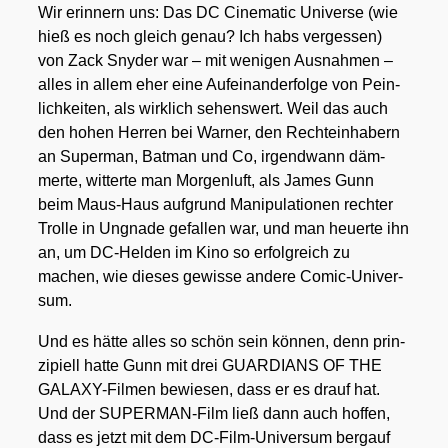
Wir erin­nern uns: Das DC Cine­ma­tic Uni­ver­se (wie
hieß es noch gleich genau? Ich habs ver­ges­sen)
von Zack Sny­der war – mit weni­gen Aus­nah­men –
alles in allem eher eine Auf­ein­an­der­fol­ge von Pein­
lich­kei­ten, als wirk­lich sehens­wert. Weil das auch
den hohen Her­ren bei War­ner, den Rech­te­inha­bern
an Super­man, Bat­man und Co, irgend­wann däm­
mer­te, wit­ter­te man Mor­gen­luft, als James Gunn
beim Maus-Haus auf­grund Mani­pu­la­tio­nen rech­ter
Trol­le in Ungna­de gefal­len war, und man heu­er­te ihn
an, um DC-Hel­den im Kino so erfolg­reich zu
machen, wie die­ses gewis­se ande­re Comic-Uni­ver­
sum.
Und es hät­te alles so schön sein kön­nen, denn prin­
zi­pi­ell hat­te Gunn mit drei GUARDIANS OF THE
GALA­XY-Fil­men bewie­sen, dass er es drauf hat.
Und der SUPER­MAN-Film ließ dann auch hof­fen,
dass es jetzt mit dem DC-Film-Uni­ver­sum berg­auf