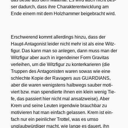
ser dadurch, dass ihre Cha­rak­ter­ent­wick­lung am
Ende einem mit dem Holz­ham­mer bei­gebracht wird.
Erschwe­rend kommt aller­dings hin­zu, dass der
Haupt-Ant­ago­nist lei­der nicht mehr ist als eine Witz­
fi­gur. Das kann man so anle­gen, dann muss man der
Witz­fi­gur aber auch in irgend­ei­ner Form Gra­vi­tas
ver­lei­hen, um die Witz­fi­gur zu kon­ter­ka­rie­ren (die
Trup­pen des Ant­ago­nis­ten waren sowas wie eine
schlech­te Kopie der Rava­gers aus GUARDIANS,
aber die waren wenigs­tens halb­wegs sau­ber moti­
viert bzw. man spen­dier­te ihnen ein klein wenig Tie­
fe, das pas­siert hier nicht mal ansatz­wei­se). Aber
Krem und sei­ne Leu­ten irgend­wie brauch­bar zu
moti­vie­ren hat man ein­fach gelas­sen. Krem ist ein­
fach nur ein pein­li­cher Trot­tel, was es umso
unglaub­wür­di­ger macht, wie lan­ge es dau­ert, ihn