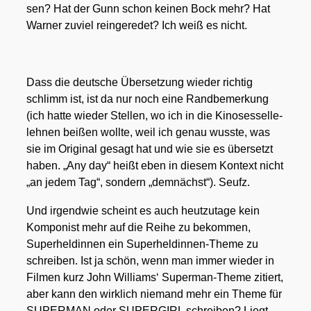
sen? Hat der Gunn schon kei­nen Bock mehr? Hat
War­ner zuviel rein­ge­re­det? Ich weiß es nicht.
Dass die deut­sche Über­set­zung wie­der rich­tig
schlimm ist, ist da nur noch eine Rand­be­mer­kung
(ich hat­te wie­der Stel­len, wo ich in die Kino­ses­sell­e­
leh­nen bei­ßen woll­te, weil ich genau wuss­te, was
sie im Ori­gi­nal gesagt hat und wie sie es über­setzt
haben. „Any day“ heißt eben in die­sem Kon­text nicht
„an jedem Tag“, son­dern „dem­nächst“). Seufz.
Und irgend­wie scheint es auch heut­zu­ta­ge kein
Kom­po­nist mehr auf die Rei­he zu bekom­men,
Super­hel­din­nen ein Super­hel­din­nen-The­me zu
schrei­ben. Ist ja schön, wenn man immer wie­der in
Fil­men kurz John Wil­liams‘ Super­man-The­me zitiert,
aber kann den wirk­lich nie­mand mehr ein The­me für
SUPERMAN oder SUPERGIRL schrei­ben? Liegt