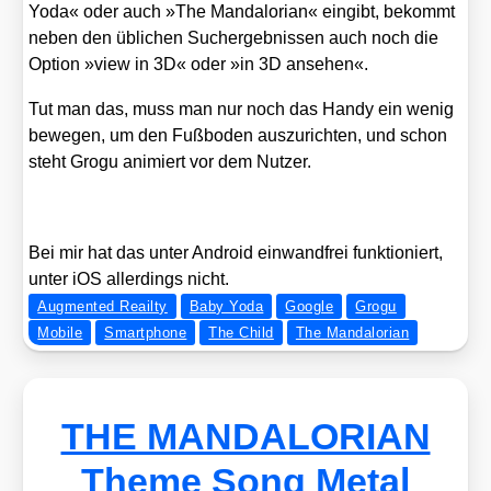
Yoda« oder auch »The Man­dalo­ri­an« ein­gibt, bekommt
neben den übli­chen Such­ergeb­nis­sen auch noch die
Opti­on »view in 3D« oder »in 3D anse­hen«.
Tut man das, muss man nur noch das Han­dy ein wenig
bewe­gen, um den Fuß­bo­den aus­zu­rich­ten, und schon
steht Gro­gu ani­miert vor dem Nut­zer.
Bei mir hat das unter Android ein­wand­frei funk­tio­niert,
unter iOS aller­dings nicht.
Augmented Reailty
Baby Yoda
Google
Grogu
Mobile
Smartphone
The Child
The Mandalorian
THE MANDALORIAN
Theme Song Metal