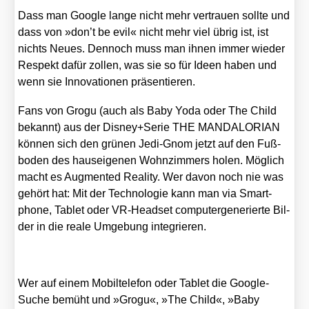
Dass man Goog­le lan­ge nicht mehr ver­trau­en soll­te und
dass von »don’t be evil« nicht mehr viel übrig ist, ist
nichts Neu­es. Den­noch muss man ihnen immer wie­der
Respekt dafür zol­len, was sie so für Ideen haben und
wenn sie Inno­va­tio­nen prä­sen­tie­ren.
Fans von Gro­gu (auch als Baby Yoda oder The Child
bekannt) aus der Disney+Serie THE MANDALORIAN
kön­nen sich den grü­nen Jedi-Gnom jetzt auf den Fuß­
bo­den des haus­ei­ge­nen Wohn­zim­mers holen. Mög­lich
macht es Aug­men­ted Rea­li­ty. Wer davon noch nie was
gehört hat: Mit der Tech­no­lo­gie kann man via Smart­
phone, Tablet oder VR-Head­set com­pu­ter­ge­nerier­te Bil­
der in die rea­le Umge­bung inte­grie­ren.
Wer auf einem Mobil­te­le­fon oder Tablet die Goog­le-
Suche bemüht und »Gro­gu«, »The Child«, »Baby