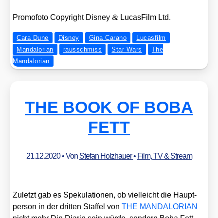
&
Pro­mo­fo­to Copy­right Dis­ney
Lucas­Film Ltd.
Cara Dune
Disney
Gina Carano
Lucasfilm
Mandalorian
rausschmiss
Star Wars
The
Mandalorian
THE BOOK OF BOBA
FETT
21.12.2020
• Von
Stefan Holzhauer
•
Film, TV & Stream
Zuletzt gab es Spe­ku­la­tio­nen, ob viel­leicht die Haupt­
per­son in der drit­ten Staf­fel von
THE MANDALORIAN