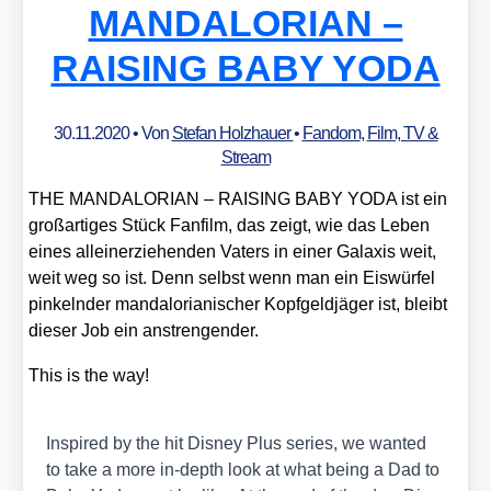
MANDALORIAN –
RAISING BABY YODA
30.11.2020
• Von
Stefan Holzhauer
•
Fandom
,
Film, TV &
Stream
THE MANDALORIAN – RAISING BABY YODA ist ein
groß­ar­ti­ges Stück Fan­film, das zeigt, wie das Leben
eines allein­er­zie­hen­den Vaters in einer Gala­xis weit,
weit weg so ist. Denn selbst wenn man ein Eis­wür­fel
pin­keln­der man­dalo­ria­ni­scher Kopf­geld­jä­ger ist, bleibt
die­ser Job ein anstren­gen­der.
This is the way!
Inspi­red by the hit Dis­ney Plus series, we wan­ted
to take a more in-depth look at what being a Dad to