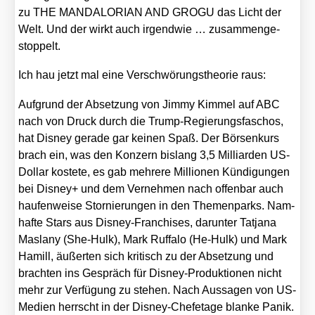
zu THE MANDALORIAN AND GROGU das Licht der
Welt. Und der wirkt auch irgend­wie … zusam­men­ge­
stop­pelt.
Ich hau jetzt mal eine Ver­schwö­rungs­theo­rie raus:
Auf­grund der Abset­zung von Jim­my Kim­mel auf ABC
nach von Druck durch die Trump-Regie­rungs­fa­schos,
hat Dis­ney gera­de gar kei­nen Spaß. Der Bör­sen­kurs
brach ein, was den Kon­zern bis­lang 3,5 Mil­li­ar­den US-
Dol­lar kos­te­te, es gab meh­re­re Mil­lio­nen Kün­di­gun­gen
bei Dis­ney+ und dem Ver­neh­men nach offen­bar auch
hau­fen­wei­se Stor­nie­run­gen in den The­men­parks. Nam­
haf­te Stars aus Dis­ney-Fran­chi­ses, dar­un­ter Tat­ja­na
Mas­la­ny (She-Hulk), Mark Ruf­fa­lo (He-Hulk) und Mark
Hamill, äußer­ten sich kri­tisch zu der Abset­zung und
brach­ten ins Gespräch für Dis­ney-Pro­duk­tio­nen nicht
mehr zur Ver­fü­gung zu ste­hen. Nach Aus­sa­gen von US-
Medi­en herrscht in der Dis­ney-Chef­eta­ge blan­ke Panik.