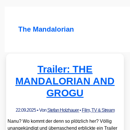
The Mandalorian
Trailer: THE
MANDALORIAN AND
GROGU
22.09.2025
• Von
Stefan Holzhauer
•
Film, TV & Stream
Nanu? Wo kommt der denn so plötz­lich her? Völ­lig
unan­ge­kün­digt und über­ra­schend erblick­te ein Trai­ler