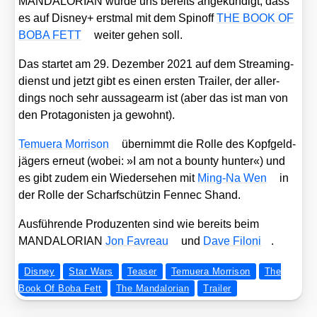
MANDALORIAN wur­de uns bereits ange­kün­digt, dass
es auf Dis­ney+ erst­mal mit dem Spin­off
THE BOOK OF
BOBA FETT
wei­ter gehen soll.
Das star­tet am 29. Dezem­ber 2021 auf dem Strea­ming­
dienst und jetzt gibt es einen ers­ten Trai­ler, der aller­
dings noch sehr aus­sa­ge­arm ist (aber das ist man von
den Prot­ago­nis­ten ja gewohnt).
Temuera Mor­ri­son
über­nimmt die Rol­le des Kopf­geld­
jä­gers erneut (wobei: »I am not a boun­ty hun­ter«) und
es gibt zudem ein Wie­der­se­hen mit
Ming-Na Wen
in
der Rol­le der Scharf­schüt­zin Fennec Shand.
Aus­füh­ren­de Pro­du­zen­ten sind wie bereits beim
MANDALORIAN
Jon Fav­reau
und
Dave Filoni
.
Disney
Star Wars
Teaser
Temuera Morrison
The
Book Of Boba Fett
The Mandalorian
Trailer