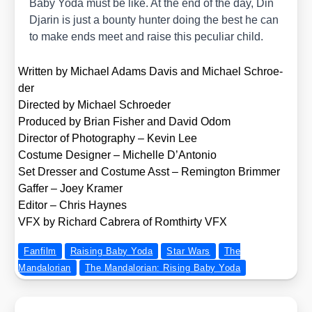
Baby Yoda must be like. At the end of the day, Din
Dja­rin is just a boun­ty hun­ter doing the best he can
to make ends meet and rai­se this pecu­li­ar child.
Writ­ten by Micha­el Adams Davis and Micha­el Schroe­
der
Direc­ted by Micha­el Schroe­der
Pro­du­ced by Bri­an Fisher and David Odom
Direc­tor of Pho­to­gra­phy – Kevin Lee
Cos­tu­me Desi­gner – Michel­le D’An­to­nio
Set Dress­er and Cos­tu­me Asst – Reming­ton Brim­mer
Gaf­fer – Joey Kra­mer
Edi­tor – Chris Hay­nes
VFX by Richard Cabre­ra of Romthir­ty VFX
Fanfilm
Raising Baby Yoda
Star Wars
The
Mandalorian
The Mandalorian: Rising Baby Yoda