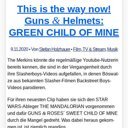
This is the way now!
&
Guns
Helmets:
GREEN CHILD OF MINE
9.11.2020
• Von
Stefan Holzhauer
•
Film, TV & Stream
,
Musik
The Mer­kins könn­te die regel­mä­ßi­ge You­tube-Nut­ze­rin
bereits ken­nen, die sind in der Ver­gan­gen­heit durch
ihre Slas­her­boys-Vide­os auf­ge­fal­len, in denen Bös­wat­
ze aus bekann­ten Slas­her-Fil­men Back­street Boys-
Vide­os par­odie­ren.
Für ihren neu­es­ten Clip haben sie sich den STAR
WARS-Able­ger THE MANDALORIAN vor­ge­nom­men
&
und dafür GUNS
ROSES´ SWEET CHILD OF MINE
durch die Man­gel gedreht. Was dabei her­aus gekom­
men ist, ist ziem­lich gran­di­os.