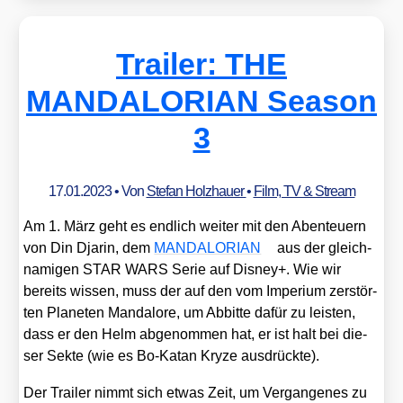
Trailer: THE
MANDALORIAN Season
3
17.01.2023
• Von
Stefan Holzhauer
•
Film, TV & Stream
Am 1. März geht es end­lich wei­ter mit den Aben­teu­ern
von Din Dja­rin, dem
MANDALORIAN
aus der gleich­
na­mi­gen STAR WARS Serie auf Dis­ney+. Wie wir
bereits wis­sen, muss der auf den vom Impe­ri­um zer­stör­
ten Pla­ne­ten Man­dalo­re, um Abbit­te dafür zu leis­ten,
dass er den Helm abge­nom­men hat, er ist halt bei die­
ser Sek­te (wie es Bo-Katan Kry­ze aus­drück­te).
Der Trai­ler nimmt sich etwas Zeit, um Ver­gan­ge­nes zu