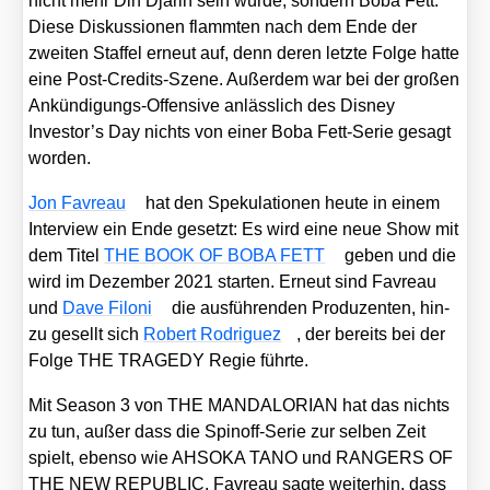
nicht mehr Din Dja­rin sein wür­de, son­dern Boba Fett.
Die­se Dis­kus­sio­nen flamm­ten nach dem Ende der
zwei­ten Staf­fel erneut auf, denn deren letz­te Fol­ge hat­te
eine Post-Cre­dits-Sze­ne. Außer­dem war bei der gro­ßen
Ankün­di­gungs-Offen­si­ve anläss­lich des Dis­ney
Investor’s Day nichts von einer Boba Fett-Serie gesagt
wor­den.
Jon Fav­reau
hat den Spe­ku­la­tio­nen heu­te in einem
Inter­view ein Ende gesetzt: Es wird eine neue Show mit
dem Titel
THE BOOK OF BOBA FETT
geben und die
wird im Dezem­ber 2021 star­ten. Erneut sind Fav­reau
und
Dave Filoni
die aus­füh­ren­den Pro­du­zen­ten, hin­
zu gesellt sich
Robert Rodri­guez
, der bereits bei der
Fol­ge THE TRAGEDY Regie führ­te.
Mit Sea­son 3 von THE MANDALORIAN hat das nichts
zu tun, außer dass die Spin­off-Serie zur sel­ben Zeit
spielt, eben­so wie AHSOKA TANO und RANGERS OF
THE NEW REPUBLIC. Fav­reau sag­te wei­ter­hin, dass