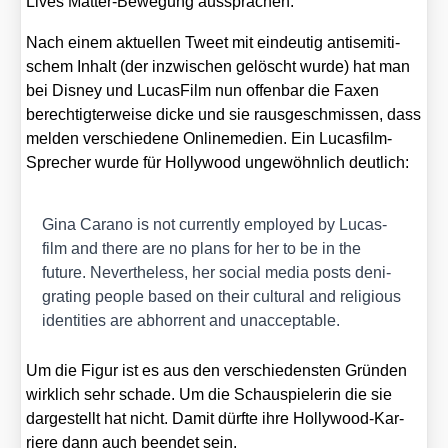
Lives Mat­ter-Bewe­gung aus­spra­chen.
Nach einem aktu­el­len Tweet mit ein­deu­tig anti­se­mi­ti­
schem Inhalt (der inzwi­schen gelöscht wur­de) hat man
bei Dis­ney und Lucas­Film nun offen­bar die Faxen
berech­tig­ter­wei­se dicke und sie raus­ge­schmis­sen, dass
mel­den ver­schie­de­ne Online­me­di­en. Ein Lucas­film-
Spre­cher wur­de für Hol­ly­wood unge­wöhn­lich deut­lich:
Gina Cara­no is not curr­ent­ly employ­ed by Lucas­
film and the­re are no plans for her to be in the
future. Nevert­hel­ess, her social media posts deni­
gra­ting peo­p­le based on their cul­tu­ral and reli­gious
iden­ti­ties are abhor­rent and unac­cep­ta­ble.
Um die Figur ist es aus den ver­schie­dens­ten Grün­den
wirk­lich sehr scha­de. Um die Schau­spie­le­rin die sie
dar­ge­stellt hat nicht. Damit dürf­te ihre Hol­ly­wood-Kar­
rie­re dann auch been­det sein.