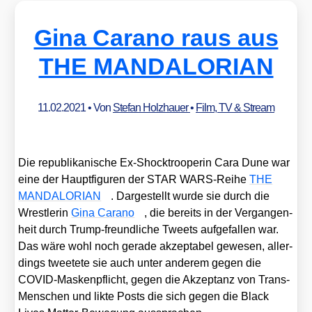
Gina Carano raus aus
THE MANDALORIAN
11.02.2021
• Von
Stefan Holzhauer
•
Film, TV & Stream
Die repu­bli­ka­ni­sche Ex-Shock­tro­o­pe­rin Cara Dune war
eine der Haupt­fi­gu­ren der STAR WARS-Rei­he
THE
MANDALORIAN
. Dar­ge­stellt wur­de sie durch die
Wrest­le­rin
Gina Cara­no
, die bereits in der Ver­gan­gen­
heit durch Trump-freund­li­che Tweets auf­ge­fal­len war.
Das wäre wohl noch gera­de akzep­ta­bel gewe­sen, aller­
dings tweete­te sie auch unter ande­rem gegen die
COVID-Mas­ken­pflicht, gegen die Akzep­tanz von Trans-
Men­schen und lik­te Posts die sich gegen die Black