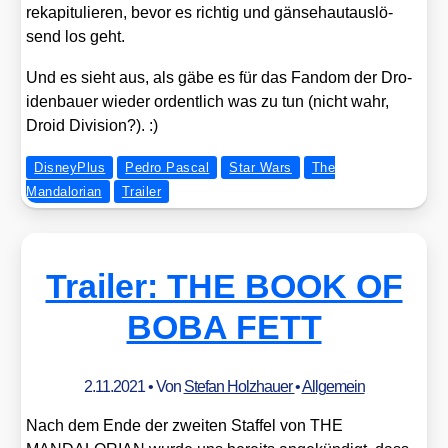
reka­pi­tu­lie­ren, bevor es rich­tig und gän­se­haut­aus­lö­
send los geht.
Und es sieht aus, als gäbe es für das Fan­dom der Dro­
iden­bau­er wie­der ordent­lich was zu tun (nicht wahr,
Droid Divi­si­on?). :)
DisneyPlus
Pedro Pascal
Star Wars
The
Mandalorian
Trailer
Trailer: THE BOOK OF
BOBA FETT
2.11.2021
• Von
Stefan Holzhauer
•
Allgemein
Nach dem Ende der zwei­ten Staf­fel von THE