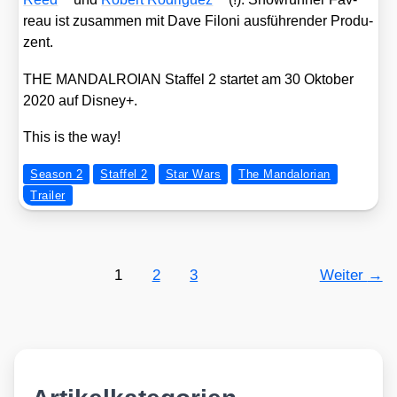
reau ist zusam­men mit Dave Filoni aus­füh­ren­der Pro­du­
zent.
THE MANDALROIAN Staf­fel 2 star­tet am 30 Okto­ber
2020 auf Dis­ney+.
This is the way!
Season 2
Staffel 2
Star Wars
The Mandalorian
Trailer
1
2
3
Weiter
→