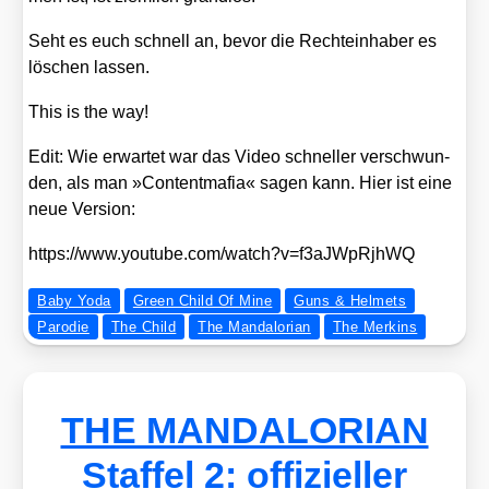
Seht es euch schnell an, bevor die Rech­te­inha­ber es
löschen las­sen.
This is the way!
Edit: Wie erwar­tet war das Video schnel­ler ver­schwun­
den, als man »Con­tent­ma­fia« sagen kann. Hier ist eine
neue Ver­si­on:
https://​www​.you​tube​.com/​w​a​t​c​h​?​v​=​f​3​a​J​W​p​R​j​hWQ
Baby Yoda
Green Child Of Mine
Guns & Helmets
Parodie
The Child
The Mandalorian
The Merkins
THE MANDALORIAN
Staffel 2: offizieller