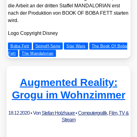
die Arbeit an der drit­ten Staf­fel MANDALORIAN erst
nach der Pro­duk­ti­on von BOOK OF BOBA FETT star­ten
wird.
Logo Copy­right Dis­ney
Boba Fett
Spinoff-Serie
Star Wars
The Book Of Boba
Fett
The Mandalorian
Augmented Reality:
Grogu im Wohnzimmer
18.12.2020
• Von
Stefan Holzhauer
•
Computergrafik
,
Film, TV &
Stream