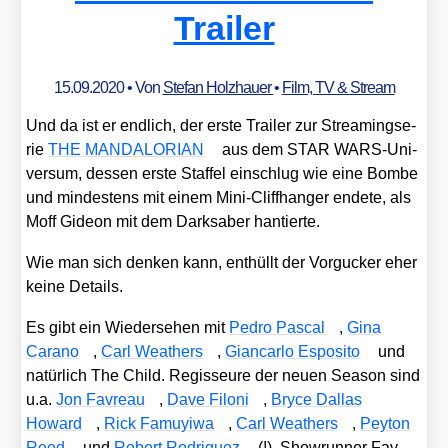
Trailer
15.09.2020
• Von
Stefan Holzhauer
•
Film, TV & Stream
Und da ist er end­lich, der ers­te Trai­ler zur Strea­ming­se­
rie
THE MANDALORIAN
aus dem STAR WARS-Uni­
ver­sum, des­sen ers­te Staf­fel ein­schlug wie eine Bom­be
und min­des­tens mit einem Mini-Cliff­han­ger ende­te, als
Moff Gideon mit dem Dark­s­aber han­tier­te.
Wie man sich den­ken kann, ent­hüllt der Vor­gu­cker eher
kei­ne Details.
Es gibt ein Wie­der­se­hen mit
Pedro Pas­cal
,
Gina
Cara­no
,
Carl Wea­thers
,
Gian­car­lo Espo­si­to
und
natür­lich The Child. Regis­seu­re der neu­en Sea­son sind
u.a.
Jon Fav­reau
,
Dave Filoni
,
Bryce Dal­las
Howard
,
Rick Famuy­iwa
,
Carl Wea­thers
,
Pey­ton
Reed
und
Robert Rodri­guez
(!). Show­run­ner Fav­