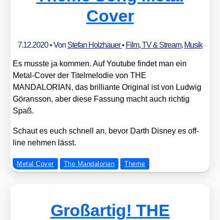
Cover
7.12.2020
• Von
Stefan Holzhauer
•
Film, TV & Stream
,
Musik
Es muss­te ja kom­men. Auf You­tube fin­det man ein
Metal-Cover der Titel­me­lo­die von THE
MANDALORIAN, das bril­li­an­te Ori­gi­nal ist von Lud­wig
Gör­ans­son, aber die­se Fas­sung macht auch rich­tig
Spaß.
Schaut es euch schnell an, bevor Darth Dis­ney es off­
line neh­men lässt.
Metal Cover
The Mandalorian
Theme
Großartig! THE