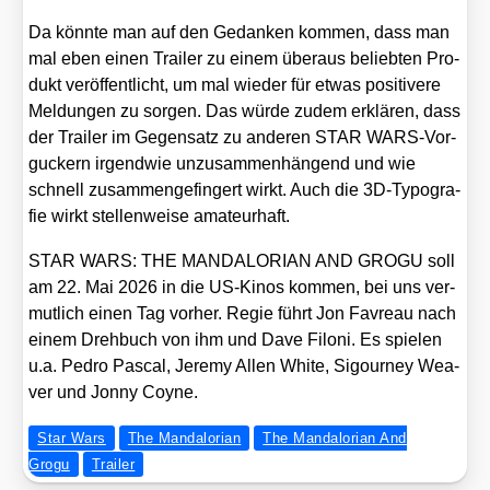
Da könn­te man auf den Gedan­ken kom­men, dass man
mal eben einen Trai­ler zu einem über­aus belieb­ten Pro­
dukt ver­öf­fent­licht, um mal wie­der für etwas posi­ti­ve­re
Mel­dun­gen zu sor­gen. Das wür­de zudem erklä­ren, dass
der Trai­ler im Gegen­satz zu ande­ren STAR WARS-Vor­
gu­ckern irgend­wie unzu­sam­men­hän­gend und wie
schnell zusam­men­ge­fin­gert wirkt. Auch die 3D-Typo­gra­
fie wirkt stel­len­wei­se ama­teur­haft.
STAR WARS: THE MANDALORIAN AND GROGU soll
am 22. Mai 2026 in die US-Kinos kom­men, bei uns ver­
mut­lich einen Tag vor­her. Regie führt Jon Fav­reau nach
einem Dreh­buch von ihm und Dave Filoni. Es spie­len
u.a. Pedro Pas­cal, Jere­my Allen White, Sigour­ney Wea­
ver und Jon­ny Coy­ne.
Star Wars
The Mandalorian
The Mandalorian And
Grogu
Trailer