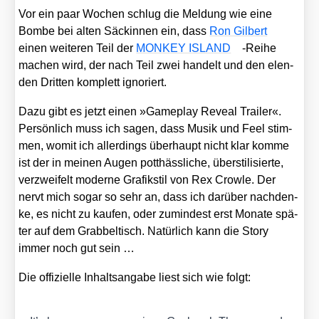
Vor ein paar Wochen schlug die Mel­dung wie eine
Bom­be bei alten Säck­in­nen ein, dass
Ron Gil­bert
einen wei­te­ren Teil der
MONKEY ISLAND
-Rei­he
machen wird, der nach Teil zwei han­delt und den elen­
den Drit­ten kom­plett igno­riert.
Dazu gibt es jetzt einen »Game­play Reve­al Trai­ler«.
Per­sön­lich muss ich sagen, dass Musik und Feel stim­
men, womit ich aller­dings über­haupt nicht klar kom­me
ist der in mei­nen Augen pott­häss­li­che, über­sti­li­sier­te,
ver­zwei­felt moder­ne Gra­fik­stil von Rex Crow­le. Der
nervt mich sogar so sehr an, dass ich dar­über nach­den­
ke, es nicht zu kau­fen, oder zumin­dest erst Mona­te spä­
ter auf dem Grab­bel­tisch. Natür­lich kann die Sto­ry
immer noch gut sein …
Die offi­zi­el­le Inhalts­an­ga­be liest sich wie folgt: