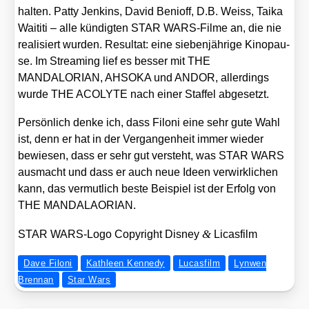
hal­ten. Pat­ty Jenk­ins, David Benioff, D.B. Weiss, Taika
Wai­ti­ti – alle kün­dig­ten STAR WARS-Fil­me an, die nie
rea­li­siert wur­den. Resul­tat: eine sie­ben­jäh­ri­ge Kino­pau­
se. Im Strea­ming lief es bes­ser mit THE
MANDALORIAN, AHSOKA und ANDOR, aller­dings
wur­de THE ACOLYTE nach einer Staf­fel abge­setzt.
Per­sön­lich den­ke ich, dass Filoni eine sehr gute Wahl
ist, denn er hat in der Ver­gan­gen­heit immer wie­der
bewie­sen, dass er sehr gut ver­steht, was STAR WARS
aus­macht und dass er auch neue Ideen ver­wirk­li­chen
kann, das ver­mut­lich bes­te Bei­spiel ist der Erfolg von
THE MANDALAORIAN.
&
STAR WARS-Logo Copy­right Dis­ney
Licas­film
Dave Filoni
Kathleen Kennedy
Lucasfilm
Lynwen
Brennan
Star Wars