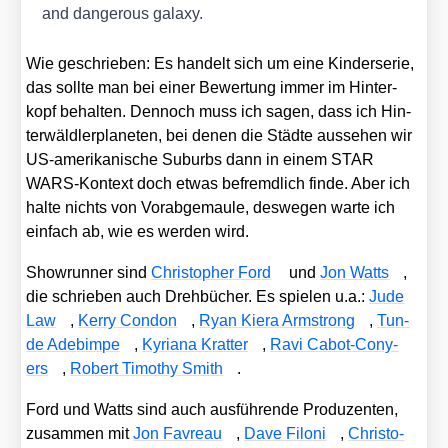
and dan­ge­rous gala­xy.
Wie geschrie­ben: Es han­delt sich um eine Kin­der­se­rie,
das soll­te man bei einer Bewer­tung immer im Hin­ter­
kopf behal­ten. Den­noch muss ich sagen, dass ich Hin­
ter­wäld­ler­pla­ne­ten, bei denen die Städ­te aus­se­hen wir
US-ame­ri­ka­ni­sche Sub­urbs dann in einem STAR
WARS-Kon­text doch etwas befremd­lich fin­de. Aber ich
hal­te nichts von Vor­ab­ge­mau­le, des­we­gen war­te ich
ein­fach ab, wie es wer­den wird.
Show­run­ner sind
Chris­to­pher Ford
und
Jon Watts
,
die schrie­ben auch Dreh­bü­cher. Es spie­len u.a.:
Jude
Law
,
Ker­ry Con­don
,
Ryan Kie­ra Arm­strong
,
Tun­
de Adeb­im­pe
,
Kyria­na Krat­ter
,
Ravi Cabot-Cony­
ers
,
Robert Timo­thy Smith
.
Ford und Watts sind auch aus­füh­ren­de Pro­du­zen­ten,
zusam­men mit
Jon Fav­reau
,
Dave Filoni
,
Chris­to­