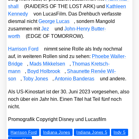
shall
(RAIDERS OF THE LOST ARK) und
Kath­le­en
Ken­ne­dy
von Lucas­Film. Das Dreh­buch ver­fass­te
dies­mal nicht
Geor­ge Lucas
, son­dern Man­gold
zusam­men mit
Jez
und
John-Hen­ry But­ter­
worth
(EDGE OF TOMORROW).
Har­ri­son Ford
nimmt sei­ne Rol­le als Indy noch­mal
auf, in wei­te­ren Rol­len sind zu sehen:
Phoe­be Wal­ler-
Bridge
,
Mads Mik­kel­sen
,
Tho­mas Kret­sch­
mann
,
Boyd Hol­brook
,
Shau­net­te Renée Wil­
son
,
Toby Jones
,
Anto­nio Ban­de­ras
und ande­re.
Als US-Kino­start ist der 30. Juni 2023 vor­ge­se­hen, also
noch über ein Jahr hin. Einen Titel hat Teil fünf noch
nicht.
Pro­mo­gra­fik Copy­right Dis­ney und Lucas­film
Harrison Ford
Indiana Jones
Indiana Jones 5
Indy 5