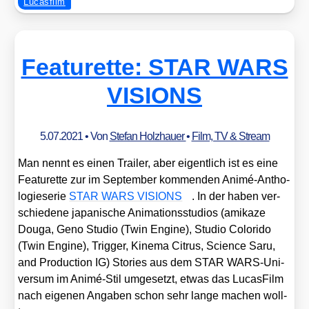
Lucasfilm
Featurette: STAR WARS
VISIONS
5.07.2021
• Von
Stefan Holzhauer
•
Film, TV & Stream
Man nennt es einen Trai­ler, aber eigent­lich ist es eine
Fea­tur­et­te zur im Sep­tem­ber kom­men­den Ani­mé-Antho­
lo­gie­se­rie
STAR WARS VISIONS
. In der haben ver­
schie­de­ne japa­ni­sche Ani­ma­ti­ons­stu­di­os (ami­ka­ze
Dou­ga, Geno Stu­dio (Twin Engi­ne), Stu­dio Colo­ri­do
(Twin Engi­ne), Trig­ger, Kine­ma Citrus, Sci­ence Saru,
and Pro­duc­tion IG) Sto­ries aus dem STAR WARS-Uni­
ver­sum im Ani­mé-Stil umge­setzt, etwas das Lucas­Film
nach eige­nen Anga­ben schon sehr lan­ge machen woll­