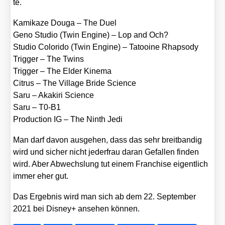
te.
Kami­ka­ze Dou­ga – The Duel
Geno Stu­dio (Twin Engi­ne) – Lop and Och?
Stu­dio Colo­ri­do (Twin Engi­ne) – Tatooi­ne Rhap­so­dy
Trig­ger – The Twins
Trig­ger – The Elder Kine­ma
Citrus – The Vil­la­ge Bri­de Sci­ence
Saru – Aka­ki­ri Sci­ence
Saru – T0-B1
Pro­duc­tion IG – The Ninth Jedi
Man darf davon aus­ge­hen, dass das sehr breit­ban­dig
wird und sicher nicht jeder­frau dar­an Gefal­len fin­den
wird. Aber Abwechs­lung tut einem Fran­chise eigent­lich
immer eher gut.
Das Ergeb­nis wird man sich ab dem 22. Sep­tem­ber
2021 bei Dis­ney+ anse­hen kön­nen.