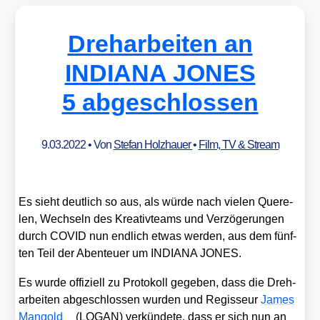
Dreharbeiten an
INDIANA JONES
5 abgeschlossen
9.03.2022
• Von
Stefan Holzhauer
•
Film, TV & Stream
Es sieht deut­lich so aus, als wür­de nach vie­len Que­re­
len, Wech­seln des Krea­tiv­teams und Ver­zö­ge­run­gen
durch COVID nun end­lich etwas wer­den, aus dem fünf­
ten Teil der Aben­teu­er um INDIANA JONES.
Es wur­de offi­zi­ell zu Pro­to­koll gege­ben, dass die Dreh­
ar­bei­ten abge­schlos­sen wur­den und Regis­seur
James
Man­gold
(LOGAN) ver­kün­de­te, dass er sich nun an