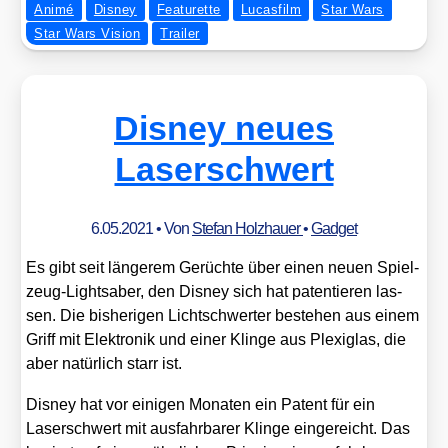
Animé
Disney
Featurette
Lucasfilm
Star Wars
Star Wars Vision
Trailer
Disney neues
Laserschwert
6.05.2021
• Von
Stefan Holzhauer
•
Gadget
Es gibt seit län­ge­rem Gerüch­te über einen neu­en Spiel­
zeug-Lights­aber, den Dis­ney sich hat paten­tie­ren las­
sen. Die bis­he­ri­gen Licht­schwer­ter bestehen aus einem
Griff mit Elek­tro­nik und einer Klin­ge aus Ple­xi­glas, die
aber natür­lich starr ist.
Dis­ney hat vor eini­gen Mona­ten ein Patent für ein
Laser­schwert mit aus­fahr­ba­rer Klin­ge ein­ge­reicht. Das