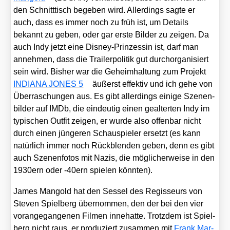
den Schnitt­tisch bege­ben wird. Aller­dings sag­te er
auch, dass es immer noch zu früh ist, um Details
bekannt zu geben, oder gar ers­te Bil­der zu zei­gen. Da
auch Indy jetzt eine Dis­ney-Prin­zes­sin ist, darf man
anneh­men, dass die Trai­ler­po­li­tik gut durch­or­ga­ni­siert
sein wird. Bis­her war die Geheim­hal­tung zum Pro­jekt
INDIANA JONES 5
äußerst effek­tiv und ich gehe von
Über­ra­schun­gen aus. Es gibt aller­dings eini­ge Sze­nen­
bil­der auf IMDb, die ein­deu­tig einen geal­ter­ten Indy im
typi­schen Out­fit zei­gen, er wur­de also offen­bar nicht
durch einen jün­ge­ren Schau­spie­ler ersetzt (es kann
natür­lich immer noch Rück­blen­den geben, denn es gibt
auch Sze­nen­fo­tos mit Nazis, die mög­li­cher­wei­se in den
1930ern oder ‑40ern spie­len könn­ten).
James Man­gold hat den Ses­sel des Regis­seurs von
Ste­ven Spiel­berg über­nom­men, den der bei den vier
vor­an­ge­gan­ge­nen Fil­men inne­hat­te. Trotz­dem ist Spiel­
berg nicht raus, er pro­du­ziert zusam­men mit
Frank Mar­