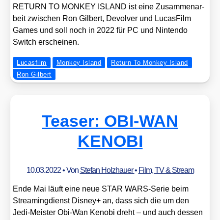
RETURN TO MONKEY ISLAND ist eine Zusam­men­ar­
beit zwi­schen Ron Gil­bert, Devol­ver und Lucas­Film
Games und soll noch in 2022 für PC und Nin­ten­do
Switch erschei­nen.
Lucasfilm
Monkey Island
Return To Monkey Island
Ron Gilbert
Teaser: OBI-WAN
KENOBI
10.03.2022
• Von
Stefan Holzhauer
•
Film, TV & Stream
Ende Mai läuft eine neue STAR WARS-Serie beim
Strea­ming­dienst Dis­ney+ an, dass sich die um den
Jedi-Meis­ter Obi-Wan Kenobi dreht – und auch des­sen