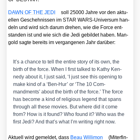
DAWN OF THE JEDI
soll 25000 Jah­re vor den aktu­
el­len Gescheh­nis­sen im STAR WARS-Uni­ver­sum han­
deln und wird sich dar­um dre­hen, wie die Force ent­
stan­den ist und wie sich die Jedi gebil­det haben. Man­
gold sag­te bereits im ver­gan­ge­nen Jahr dar­über:
It’s a chan­ce to tell the enti­re sto­ry of its own, the
birth of the force. When I first tal­ked to Kathy Ken­
ne­dy about it, I just said, ‘I just see this ope­ning to
make kind of a ‘Ben-Hur’ or ‘The 10 Com­
mandments’ about the birth of the force.’ The force
has beco­me a kind of reli­gious legend that spans
through all the­se movies. But whe­re did it come
from? How is it found? Who found it? Who was the
first Jedi? And that’s what I’m wri­ting right now.
Aktu­ell wird gemel­det, dass
Beau Wil­li­mon
(Mit­er­fin­