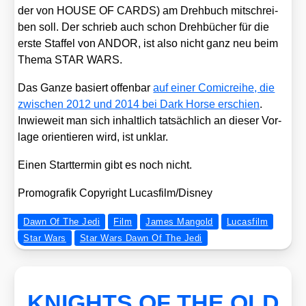
der von HOUSE OF CARDS) am Dreh­buch mit­schrei­
ben soll. Der schrieb auch schon Dreh­bü­cher für die
ers­te Staf­fel von ANDOR, ist also nicht ganz neu beim
The­ma STAR WARS.
Das Gan­ze basiert offen­bar
auf einer Comic­rei­he, die
zwi­schen 2012 und 2014 bei Dark Hor­se erschien
.
Inwie­weit man sich inhalt­lich tat­säch­lich an die­ser Vor­
la­ge ori­en­tie­ren wird, ist unklar.
Einen Start­ter­min gibt es noch nicht.
Pro­mo­gra­fik Copy­right Lucasfilm/​Disney
Dawn Of The Jedi
Film
James Mangold
Lucasfilm
Star Wars
Star Wars Dawn Of The Jedi
KNIGHTS OF THE OLD