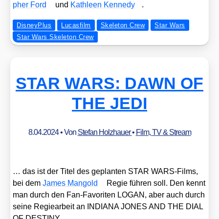
pher Ford
und
Kath­le­en Ken­ne­dy
.
DisneyPlus
Lucasfilm
Skeleton Crew
Star Wars
Star Wars Skeleton Crew
STAR WARS: DAWN OF
THE JEDI
8.04.2024
• Von
Stefan Holzhauer
•
Film, TV & Stream
… das ist der Titel des geplan­ten STAR WARS-Films,
bei dem
James Man­gold
Regie füh­ren soll. Den kennt
man durch den Fan-Favo­ri­ten LOGAN, aber auch durch
sei­ne Regie­ar­beit an INDIANA JONES AND THE DIAL
OF DESTINY.