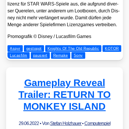
li­zenz für STAR WARS-Spie­le aus, die auf­grund diver­
ser Que­re­len, unter ande­rem um Loot­bo­xen, durch Dis­
ney nicht mehr ver­län­gert wur­de. Damit dür­fen jede
Men­ge ande­rer Spie­le­fir­men Lizenz­ga­mes ver­trei­ben.
Pro­mo­gra­fik © Dis­ney /​ Lucas­film Games
Aspyr
gestoppt
Knights Of The Old Republic
KOTOR
Lucasfilm
pausiert
Remake
Sony
Gameplay Reveal
Trailer: RETURN TO
MONKEY ISLAND
29.06.2022
• Von
Stefan Holzhauer
•
Computerspiel