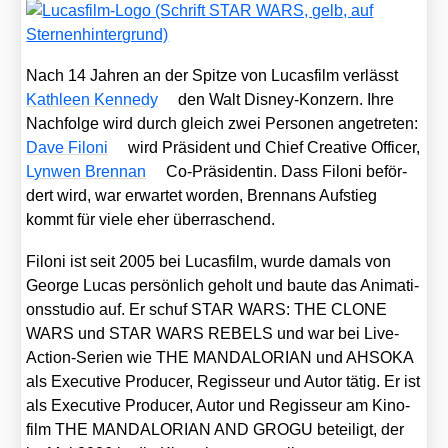
Nach 14 Jah­ren an der Spit­ze von Lucas­film ver­lässt
Kath­le­en Ken­ne­dy
den Walt Dis­ney-Kon­zern. Ihre
Nach­fol­ge wird durch gleich zwei Per­so­nen ange­tre­ten:
Dave Filoni
wird Prä­si­dent und Chief Crea­ti­ve Offi­cer,
Lyn­wen Brennan
Co-Prä­si­den­tin. Dass Filoni beför­
dert wird, war erwar­tet wor­den, Brenn­ans Auf­stieg
kommt für vie­le eher über­ra­schend.
Filoni ist seit 2005 bei Lucas­film, wur­de damals von
Geor­ge Lucas per­sön­lich geholt und bau­te das Ani­ma­ti­
ons­stu­dio auf. Er schuf STAR WARS: THE CLONE
WARS und STAR WARS REBELS und war bei Live-
Action-Seri­en wie THE MANDALORIAN und AHSOKA
als Exe­cu­ti­ve Pro­du­cer, Regis­seur und Autor tätig. Er ist
als Exe­cu­ti­ve Pro­du­cer, Autor und Regis­seur am Kino­
film THE MANDALORIAN AND GROGU betei­ligt, der