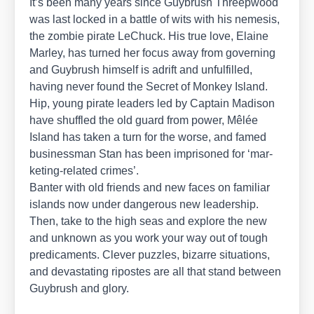
It’s been many years sin­ce Guy­brush Threep­wood
was last locked in a batt­le of wits with his neme­sis,
the zom­bie pira­te LeChuck. His true love, Elai­ne
Mar­ley, has tur­ned her focus away from gover­ning
and Guy­brush hims­elf is adrift and unful­fil­led,
having never found the Secret of Mon­key Island.
Hip, young pira­te lea­ders led by Cap­tain Madi­son
have shuf­fled the old guard from power, Mêlée
Island has taken a turn for the worse, and famed
busi­ness­man Stan has been impri­so­ned for ‘mar­
ke­ting-rela­ted cri­mes’.
Ban­ter with old fri­ends and new faces on fami­li­ar
islands now under dan­ge­rous new lea­der­ship.
Then, take to the high seas and explo­re the new
and unknown as you work your way out of tough
pre­di­ca­ments. Cle­ver puz­zles, bizar­re situa­tions,
and devas­ta­ting ripos­tes are all that stand bet­ween
Guy­brush and glo­ry.