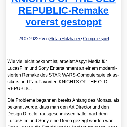
REPUBLIC-Remake
vorerst gestoppt
29.07.2022
• Von
Stefan Holzhauer
•
Computerspiel
Wie viel­leicht bekannt ist, arbei­tet Aspyr Media für
Lucas­Film und Sony Enter­tain­ment an einem moder­ni­
sier­ten Remake des STAR WARS-Com­pu­ter­spie­le­klas­
si­kers und Fan-Favo­ri­ten KNIGHTS OF THE OLD
REPUBLIC.
Die Pro­ble­me began­nen bereits Anfang des Monats, als
bekannt wur­de, dass man den Art Direc­tor und den
Design Direc­tor raus­ge­schmis­sen hat­te, nach­dem
Lucas­Film und Sony eine Demo gezeigt wor­den war.