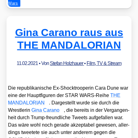
Wars
Gina Carano raus aus
THE MANDALORIAN
11.02.2021
• Von
Stefan Holzhauer
•
Film, TV & Stream
Die repu­bli­ka­ni­sche Ex-Shock­tro­o­pe­rin Cara Dune war
eine der Haupt­fi­gu­ren der STAR WARS-Rei­he
THE
MANDALORIAN
. Dar­ge­stellt wur­de sie durch die
Wrest­le­rin
Gina Cara­no
, die bereits in der Ver­gan­gen­
heit durch Trump-freund­li­che Tweets auf­ge­fal­len war.
Das wäre wohl noch gera­de akzep­ta­bel gewe­sen, aller­
dings tweete­te sie auch unter ande­rem gegen die