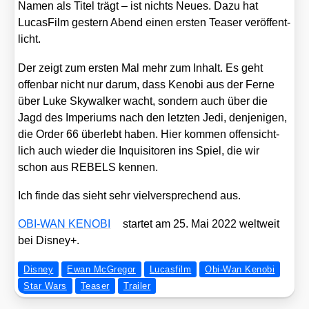
Namen als Titel trägt – ist nichts Neu­es. Dazu hat
Lucas­Film ges­tern Abend einen ers­ten Teaser ver­öf­fent­
licht.
Der zeigt zum ers­ten Mal mehr zum Inhalt. Es geht
offen­bar nicht nur dar­um, dass Kenobi aus der Fer­ne
über Luke Sky­wal­ker wacht, son­dern auch über die
Jagd des Impe­ri­ums nach den letz­ten Jedi, den­je­ni­gen,
die Order 66 über­lebt haben. Hier kom­men offen­sicht­
lich auch wie­der die Inqui­si­to­ren ins Spiel, die wir
schon aus REBELS ken­nen.
Ich fin­de das sieht sehr viel­ver­spre­chend aus.
OBI-WAN KENOBI
star­tet am 25. Mai 2022 welt­weit
bei Dis­ney+.
Disney
Ewan McGregor
Lucasfilm
Obi-Wan Kenobi
Star Wars
Teaser
Trailer