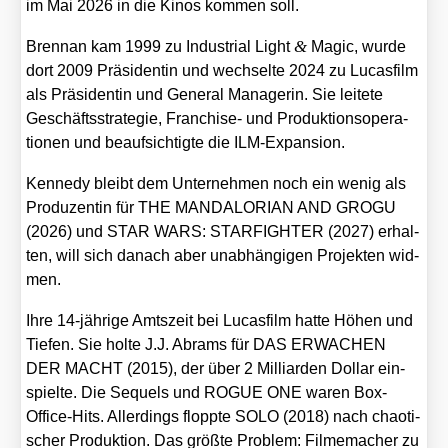
im Mai 2026 in die Kinos kom­men soll.
&
Brennan kam 1999 zu Indus­tri­al Light
Magic, wur­de
dort 2009 Prä­si­den­tin und wech­sel­te 2024 zu Lucas­film
als Prä­si­den­tin und Gene­ral Mana­ge­rin. Sie lei­te­te
Geschäfts­stra­te­gie, Fran­chise- und Pro­duk­ti­ons­ope­ra­
tio­nen und beauf­sich­tig­te die ILM-Expan­si­on.
Ken­ne­dy bleibt dem Unter­neh­men noch ein wenig als
Pro­du­zen­tin für THE MANDALORIAN AND GROGU
(2026) und STAR WARS: STARFIGHTER (2027) erhal­
ten, will sich danach aber unab­hän­gi­gen Pro­jek­ten wid­
men.
Ihre 14-jäh­ri­ge Amts­zeit bei Lucas­film hat­te Höhen und
Tie­fen. Sie hol­te J.J. Abrams für DAS ERWACHEN
DER MACHT (2015), der über 2 Mil­li­ar­den Dol­lar ein­
spiel­te. Die Sequels und ROGUE ONE waren Box-
Office-Hits. Aller­dings flopp­te SOLO (2018) nach chao­ti­
scher Pro­duk­ti­on. Das größ­te Pro­blem: Fil­me­ma­cher zu