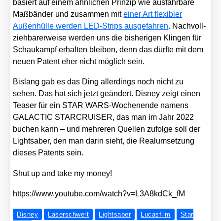
basiert auf einem ähn­li­chen Prin­zip wie aus­fahr­ba­re
Maß­bän­der und zusam­men mit
einer Art fle­xi­bler
Außen­hül­le wer­den LED-Strips aus­ge­fah­ren
. Nach­voll­
zieh­ba­rer­wei­se wer­den uns die bis­he­ri­gen Klin­gen für
Schau­kampf erhal­ten blei­ben, denn das dürf­te mit dem
neu­en Patent eher nicht mög­lich sein.
Bis­lang gab es das Ding aller­dings noch nicht zu
sehen. Das hat sich jetzt geän­dert. Dis­ney zeigt einen
Teaser für ein STAR WARS-Wochen­en­de namens
GALACTIC STARCRUISER, das man im Jahr 2022
buchen kann – und meh­re­ren Quel­len zufol­ge soll der
Lights­aber, den man dar­in sieht, die Real­um­set­zung
die­ses Patents sein.
Shut up and take my money!
https://​www​.you​tube​.com/​w​a​t​c​h​?​v​=​L​3​A​8​k​d​C​k​_fM
Disney
Laserschwert
Lightsaber
Lucasfilm
Star