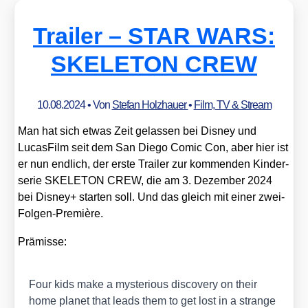
Trailer – STAR WARS:
SKELETON CREW
10.08.2024
• Von
Stefan Holzhauer
•
Film, TV & Stream
Man hat sich etwas Zeit gelas­sen bei Dis­ney und
Lucas­Film seit dem San Die­go Comic Con, aber hier ist
er nun end­lich, der ers­te Trai­ler zur kom­men­den Kin­der­
se­rie SKELETON CREW, die am 3. Dezem­ber 2024
bei Dis­ney+ star­ten soll. Und das gleich mit einer zwei-
Fol­gen-Pre­miè­re.
Prä­mis­se:
Four kids make a mys­te­rious dis­co­very on their
home pla­net that leads them to get lost in a stran­ge