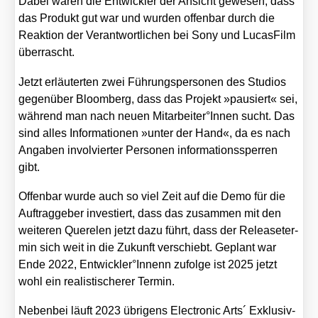
Dabei waren die Ent­wick­ler der Ansicht gewe­sen, dass
das Pro­dukt gut war und wur­den offen­bar durch die
Reak­ti­on der Ver­ant­wort­li­chen bei Sony und Lucas­Film
über­rascht.
Jetzt erläu­ter­ten zwei Füh­rungs­per­so­nen des Stu­di­os
gegen­über Bloom­berg, dass das Pro­jekt »pau­siert« sei,
wäh­rend man nach neu­en Mitarbeiter°Innen sucht. Das
sind alles Infor­ma­tio­nen »unter der Hand«, da es nach
Anga­ben invol­vier­ter Per­so­nen infor­ma­ti­ons­sper­ren
gibt.
Offen­bar wur­de auch so viel Zeit auf die Demo für die
Auf­trag­ge­ber inves­tiert, dass das zusam­men mit den
wei­te­ren Que­re­len jetzt dazu führt, dass der Release­ter­
min sich weit in die Zukunft ver­schiebt. Geplant war
Ende 2022, Entwickler°Innenn zufol­ge ist 2025 jetzt
wohl ein rea­lis­ti­sche­rer Ter­min.
Neben­bei läuft 2023 übri­gens Elec­tro­nic Arts´ Exklu­siv­