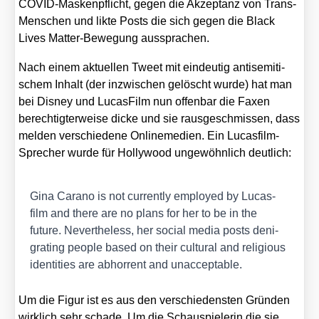
COVID-Mas­ken­pflicht, gegen die Akzep­tanz von Trans-
Men­schen und lik­te Posts die sich gegen die Black
Lives Mat­ter-Bewe­gung aus­spra­chen.
Nach einem aktu­el­len Tweet mit ein­deu­tig anti­se­mi­ti­
schem Inhalt (der inzwi­schen gelöscht wur­de) hat man
bei Dis­ney und Lucas­Film nun offen­bar die Faxen
berech­tig­ter­wei­se dicke und sie raus­ge­schmis­sen, dass
mel­den ver­schie­de­ne Online­me­di­en. Ein Lucas­film-
Spre­cher wur­de für Hol­ly­wood unge­wöhn­lich deut­lich:
Gina Cara­no is not curr­ent­ly employ­ed by Lucas­
film and the­re are no plans for her to be in the
future. Nevert­hel­ess, her social media posts deni­
gra­ting peo­p­le based on their cul­tu­ral and reli­gious
iden­ti­ties are abhor­rent and unac­cep­ta­ble.
Um die Figur ist es aus den ver­schie­dens­ten Grün­den
wirk­lich sehr scha­de. Um die Schau­spie­le­rin die sie