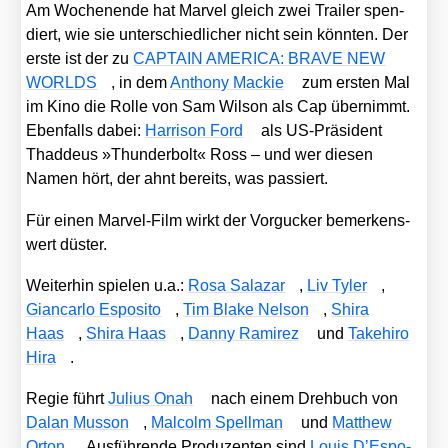
Am Wochen­en­de hat Mar­vel gleich zwei Trai­ler spen­
diert, wie sie unter­schied­li­cher nicht sein könn­ten. Der
ers­te ist der zu
CAPTAIN AMERICA: BRAVE NEW
WORLDS
, in dem
Antho­ny Mackie
zum ers­ten Mal
im Kino die Rol­le von Sam Wil­son als Cap über­nimmt.
Eben­falls dabei:
Har­ri­son Ford
als US-Prä­si­dent
Thad­de­us »Thun­der­bolt« Ross – und wer die­sen
Namen hört, der ahnt bereits, was pas­siert.
Für einen Mar­vel-Film wirkt der Vor­gu­cker bemer­kens­
wert düs­ter.
Wei­ter­hin spie­len u.a.:
Rosa Sala­zar
,
Liv Tyler
,
Gian­car­lo Espo­si­to
,
Tim Bla­ke Nel­son
,
Shira
Haas
,
Shira Haas
,
Dan­ny Rami­rez
und
Take­hiro
Hira
.
Regie führt
Juli­us Onah
nach einem Dreh­buch von
Dalan Mus­son
,
Mal­colm Spell­man
und
Matthew
Orton
. Aus­füh­ren­de Pro­du­zen­ten sind
Lou­is D’Es­po­