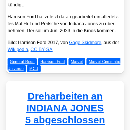
kün­digt.
Har­ri­son Ford hat zuletzt dar­an gear­bei­tet ein aller­letz­
tes Mal Hut und Peit­sche von India­na Jones zu über­
neh­men. Der soll im Juni 2023 in die Kinos kom­men.
Bild: Har­ri­son Ford 2017, von
Gage Skid­mo­re
, aus der
Wiki­pe­dia
,
CC BY-SA
General Ross
Harrison Ford
Marvel
Marvel Cinematic
Universe
MCU
Dreharbeiten an
INDIANA JONES
5 abgeschlossen