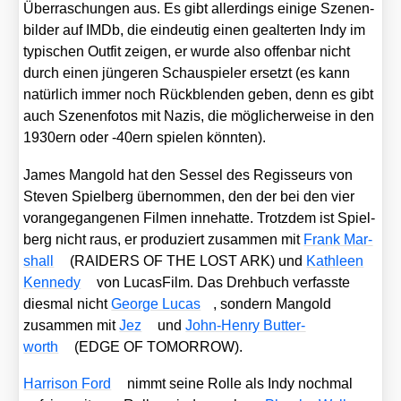
Über­ra­schun­gen aus. Es gibt aller­dings eini­ge Sze­nen­
bil­der auf IMDb, die ein­deu­tig einen geal­ter­ten Indy im
typi­schen Out­fit zei­gen, er wur­de also offen­bar nicht
durch einen jün­ge­ren Schau­spie­ler ersetzt (es kann
natür­lich immer noch Rück­blen­den geben, denn es gibt
auch Sze­nen­fo­tos mit Nazis, die mög­li­cher­wei­se in den
1930ern oder ‑40ern spie­len könn­ten).
James Man­gold hat den Ses­sel des Regis­seurs von
Ste­ven Spiel­berg über­nom­men, den der bei den vier
vor­an­ge­gan­ge­nen Fil­men inne­hat­te. Trotz­dem ist Spiel­
berg nicht raus, er pro­du­ziert zusam­men mit
Frank Mar­
shall
(RAIDERS OF THE LOST ARK) und
Kath­le­en
Ken­ne­dy
von Lucas­Film. Das Dreh­buch ver­fass­te
dies­mal nicht
Geor­ge Lucas
, son­dern Man­gold
zusam­men mit
Jez
und
John-Hen­ry But­ter­
worth
(EDGE OF TOMORROW).
Har­ri­son Ford
nimmt sei­ne Rol­le als Indy noch­mal