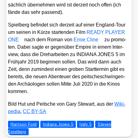
säch­lich über­neh­men wird ist der­zeit noch offen (ich
fän­de das sehr pas­send).
Spiel­berg befin­det sich der­zeit auf einer Eng­land-Tour
um sei­nen in Kür­ze star­ten­den Film
READY PLAYER
ONE
nach dem Roman von
Ernie Cli­ne
zu pro­mo­
ten. Dabei sag­te er gegen­über Empire in einem Inter­
view, dass die Dreh­ar­bei­ten zu INDIANA JONES 5 im
Früh­jahr 2019 begin­nen sol­len. Das wird dann auch
Zeit, denn zumin­dest einen gro­ben Start­ter­min gibt es
bereits, die neu­en Aben­teu­er des peit­sche­schwin­gen­
den Archäo­lo­gen sol­len Mit­te Juli 2020 in die Kinos
kom­men.
Bild Hut und Peit­sche von Gary Ste­wart, aus der
Wiki­
pe­dia
,
CC BY-SA
Harrison Ford
Indiana Jones 5
Indy 5
Steven
Spielberg