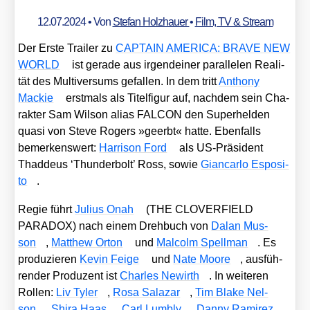
12.07.2024
• Von
Stefan Holzhauer
•
Film, TV & Stream
Der Ers­te Trai­ler zu
CAPTAIN AMERICA: BRAVE NEW
WORLD
ist gera­de aus irgend­ei­ner par­al­le­len Rea­li­
tät des Mul­ti­ver­sums gefal­len. In dem tritt
Antho­ny
Mackie
erst­mals als Titel­fi­gur auf, nach­dem sein Cha­
rak­ter Sam Wil­son ali­as FALCON den Super­hel­den
qua­si von Ste­ve Rogers »geerbt« hat­te. Eben­falls
bemer­kens­wert:
Har­ri­son Ford
als US-Prä­si­dent
Thad­de­us ‘Thun­der­bolt’ Ross, sowie
Gian­car­lo Espo­si­
to
.
Regie führt
Juli­us Onah
(THE CLOVERFIELD
PARADOX) nach einem Dreh­buch von
Dalan Mus­
son
,
Matthew Orton
und
Mal­colm Spell­man
. Es
pro­du­zie­ren
Kevin Fei­ge
und
Nate Moo­re
, aus­füh­
ren­der Pro­du­zent ist
Charles Newirth
. In wei­te­ren
Rol­len:
Liv Tyler
,
Rosa Sala­zar
,
Tim Bla­ke Nel­
son
,
Shira Haas
,
Carl Lum­bly
,
Dan­ny Rami­rez
,