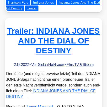
Harrison Ford
Indiana Jones
Indiana Jones And The Dial
Of Destiny
Trailer
Trailer: INDIANA JONES
AND THE DIAL OF
DESTINY
2.12.2022
• Von
Stefan Holzhauer
•
Film, TV & Stream
Der fünf­te (und mög­li­cher­wei­se letz­te) Teil der INDIANA
JONES-Saga hat nicht nur einen brand­neu­en Trai­ler,
der letz­te Nacht ver­öf­fent­licht wur­de, son­dern auch end­
lich einen Titel:
INDIANA JONES AND THE DIAL OF
DESTINY
.
Regie führt
James Man­gold
(3:10 TO YUMA,