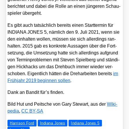
berich­tet und dabei die Rol­le an einen jün­ge­ren Schau­
spie­ler über­geht.
Es gibt auch tat­säch­lich bereits einen Start­ter­min für
INDIANA JONES 5, näm­lich den 9. Juli 2021, wenn sie
den ein­hal­ten wol­len, müs­sen sie sich aller­dings ran­
hal­ten. 2015 gab es kon­kre­te Aus­sa­gen über die Fort­
set­zung, die Umset­zung hat­te sich aller­dings auf­grund
von Ter­min­pro­ble­men mit Ste­ven Spiel­berg und stän­di­
gen Hick­hacks um das Dreh­buch immer wie­der ver­
scho­ben. Eigent­lich hät­ten die Dreh­ar­bei­ten bereits
im
Früh­jahr 2019 begin­nen sol­len
.
Dank an Ban­dit für’s fin­den.
Bild Hut und Peit­sche von Gary Ste­wart, aus der
Wiki­
pe­dia
,
CC BY-SA
Harrison Ford
Indiana Jones
Indiana Jones 5