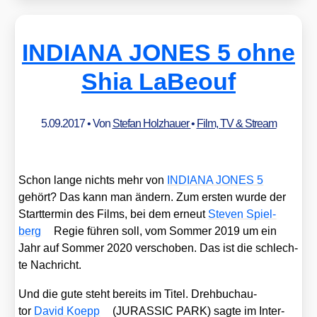
INDIANA JONES 5 ohne
Shia LaBeouf
5.09.2017
• Von
Stefan Holzhauer
•
Film, TV & Stream
Schon lan­ge nichts mehr von
INDIANA JONES 5
gehört? Das kann man ändern. Zum ers­ten wur­de der
Start­ter­min des Films, bei dem erneut
Ste­ven Spiel­
berg
Regie füh­ren soll, vom Som­mer 2019 um ein
Jahr auf Som­mer 2020 ver­scho­ben. Das ist die schlech­
te Nach­richt.
Und die gute steht bereits im Titel. Dreh­buch­au­
tor
David Koepp
(JURASSIC PARK) sag­te im Inter­