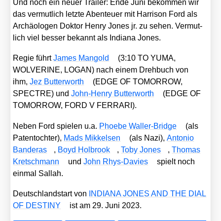
Und noch ein neu­er Trai­ler: Ende Juni bekom­men wir
das ver­mut­lich letz­te Aben­teu­er mit Har­ri­son Ford als
Archäo­lo­gen Dok­tor Hen­ry Jones jr. zu sehen. Ver­mut­
lich viel bes­ser bekannt als India­na Jones.
Regie führt
James Man­gold
(3:10 TO YUMA,
WOLVERINE, LOGAN) nach einem Dreh­buch von
ihm,
Jez But­ter­worth
(EDGE OF TOMORROW,
SPECTRE) und
John-Hen­ry But­ter­worth
(EDGE OF
TOMORROW, FORD V FERRARI).
Neben Ford spie­len u.a.
Phoe­be Wal­ler-Bridge
(als
Paten­toch­ter),
Mads Mik­kel­sen
(als Nazi),
Anto­nio
Ban­de­ras
,
Boyd Hol­brook
,
Toby Jones
,
Tho­mas
Kret­sch­mann
und
John Rhys-Davies
spielt noch
ein­mal Sal­lah.
Deutsch­land­start von
INDIANA JONES AND THE DIAL
OF DESTINY
ist am 29. Juni 2023.