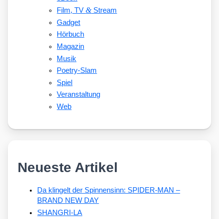
&
Film, TV
Stream
Gadget
Hörbuch
Magazin
Musik
Poetry-Slam
Spiel
Veranstaltung
Web
Neueste Artikel
Da klingelt der Spinnensinn: SPIDER-MAN –
BRAND NEW DAY
SHANGRI-LA