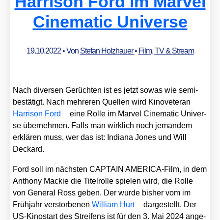
Harrison Ford im Marvel
Cinematic Universe
19.10.2022
• Von
Stefan Holzhauer
•
Film, TV & Stream
Nach diver­sen Gerüch­ten ist es jetzt sowas wie semi-
bestä­tigt. Nach meh­re­ren Quel­len wird Kino­ve­te­ran
Har­ri­son Ford
eine Rol­le im Mar­vel Cine­ma­tic Uni­ver­
se über­neh­men. Falls man wirk­lich noch jeman­dem
erklä­ren muss, wer das ist: India­na Jones und Will
Deckard.
Ford soll im nächs­ten CAPTAIN AME­RI­CA-Film, in dem
Antho­ny Mackie die Titel­rol­le spie­len wird, die Rol­le
von Gene­ral Ross geben. Der wur­de bis­her vom im
Früh­jahr ver­stor­be­nen
Wil­liam Hurt
dar­ge­stellt. Der
US-Kino­start des Strei­fens ist für den 3. Mai 2024 ange­