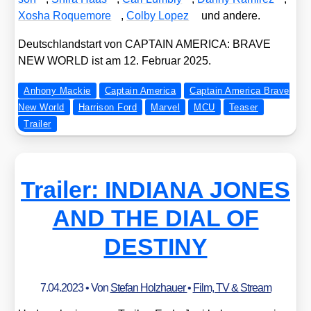
Xosha Roque­mo­re
,
Col­by Lopez
und ande­re.
Deutsch­land­start von CAPTAIN AMERICA: BRAVE
NEW WORLD ist am 12. Febru­ar 2025.
Anhony Mackie
Captain America
Captain America Brave
New World
Harrison Ford
Marvel
MCU
Teaser
Trailer
Trailer: INDIANA JONES
AND THE DIAL OF
DESTINY
7.04.2023
• Von
Stefan Holzhauer
•
Film, TV & Stream