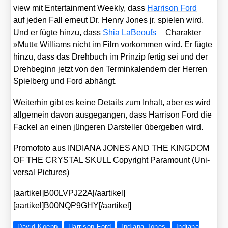
view mit Enter­tain­ment Weekly, dass
Har­ri­son Ford
auf jeden Fall erneut Dr. Hen­ry Jones jr. spie­len wird.
Und er füg­te hin­zu, dass
Shia LaBe­oufs
Cha­rak­ter
»Mutt« Wil­liams nicht im Film vor­kom­men wird. Er füg­te
hin­zu, dass das Dreh­buch im Prin­zip fer­tig sei und der
Dreh­be­ginn jetzt von den Ter­min­ka­len­dern der Her­ren
Spiel­berg und Ford abhängt.
Wei­ter­hin gibt es kei­ne Details zum Inhalt, aber es wird
all­ge­mein davon aus­ge­gan­gen, dass Har­ri­son Ford die
Fackel an einen jün­ge­ren Dar­stel­ler über­ge­ben wird.
Pro­mo­fo­to aus INDIANA JONES AND THE KINGDOM
OF THE CRYSTAL SKULL Copy­right Para­mount (Uni­
ver­sal Pic­tures)
[aartikel]B00LVPJ22A[/aartikel]
[aartikel]B00NQP9GHY[/aartikel]
David Koepp
Harrison Ford
Indiana Jones
Indiana