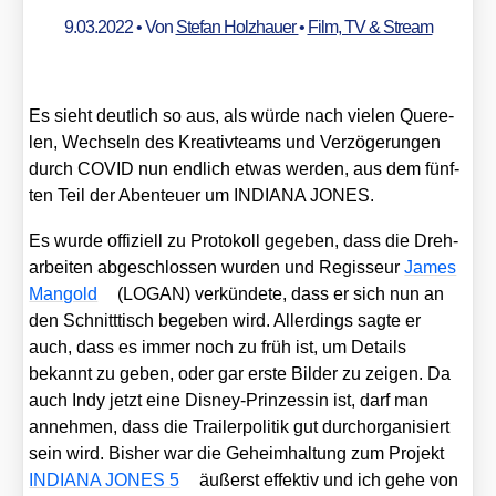
9.03.2022
• Von
Stefan Holzhauer
•
Film, TV & Stream
Es sieht deut­lich so aus, als wür­de nach vie­len Que­re­
len, Wech­seln des Krea­tiv­teams und Ver­zö­ge­run­gen
durch COVID nun end­lich etwas wer­den, aus dem fünf­
ten Teil der Aben­teu­er um INDIANA JONES.
Es wur­de offi­zi­ell zu Pro­to­koll gege­ben, dass die Dreh­
ar­bei­ten abge­schlos­sen wur­den und Regis­seur
James
Man­gold
(LOGAN) ver­kün­de­te, dass er sich nun an
den Schnitt­tisch bege­ben wird. Aller­dings sag­te er
auch, dass es immer noch zu früh ist, um Details
bekannt zu geben, oder gar ers­te Bil­der zu zei­gen. Da
auch Indy jetzt eine Dis­ney-Prin­zes­sin ist, darf man
anneh­men, dass die Trai­ler­po­li­tik gut durch­or­ga­ni­siert
sein wird. Bis­her war die Geheim­hal­tung zum Pro­jekt
INDIANA JONES 5
äußerst effek­tiv und ich gehe von