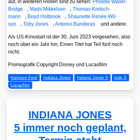
auf, in wei­te­ren Rol­len sind zu sehen:
Phoe­be Wal­ler-
Bridge
,
Mads Mik­kel­sen
,
Tho­mas Kret­sch­
mann
,
Boyd Hol­brook
,
Shau­net­te Renée Wil­
son
,
Toby Jones
,
Anto­nio Ban­de­ras
und ande­re.
Als US-Kino­start ist der 30. Juni 2023 vor­ge­se­hen, also
noch über ein Jahr hin. Einen Titel hat Teil fünf noch
nicht.
Pro­mo­gra­fik Copy­right Dis­ney und Lucas­film
Harrison Ford
Indiana Jones
Indiana Jones 5
Indy 5
Lucasfilm
INDIANA JONES
5 immer noch geplant,