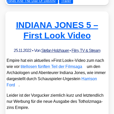
Jones And The Dial Of Destiny
Trailer
INDIANA JONES 5 –
First Look Video
25.11.2022
• Von
Stefan Holzhauer
•
Film, TV & Stream
Empire hat ein aktu­el­les »First Look«-Video zum nach
wie vor
titel­lo­sen fünf­ten Teil der Film­sa­ga
um den
Archäo­lo­gen und Aben­teu­rer India­na Jones, wie immer
dar­ge­stellt durch Schau­spie­ler-Urge­stein
Har­ri­son
Ford
.
Lei­der ist der Vor­gu­cker ziem­lich kurz und letzt­end­lich
nur Wer­bung für die neue Aus­ga­be des Tot­holz­ma­ga­
zins Empire.