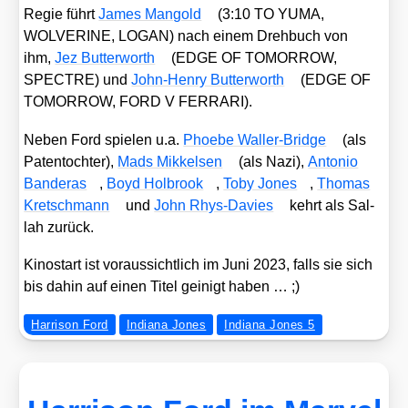
Regie führt
James Man­gold
(3:10 TO YUMA,
WOLVERINE, LOGAN) nach einem Dreh­buch von
ihm,
Jez But­ter­worth
(EDGE OF TOMORROW,
SPECTRE) und
John-Hen­ry But­ter­worth
(EDGE OF
TOMORROW, FORD V FERRARI).
Neben Ford spie­len u.a.
Phoe­be Wal­ler-Bridge
(als
Paten­toch­ter),
Mads Mik­kel­sen
(als Nazi),
Anto­nio
Ban­de­ras
,
Boyd Hol­brook
,
Toby Jones
,
Tho­mas
Kret­sch­mann
und
John Rhys-Davies
kehrt als Sal­
lah zurück.
Kino­start ist vor­aus­sicht­lich im Juni 2023, falls sie sich
bis dahin auf einen Titel geinigt haben … ;)
Harrison Ford
Indiana Jones
Indiana Jones 5