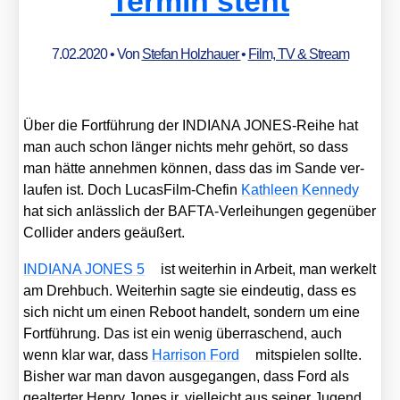
Termin steht
7.02.2020
• Von
Stefan Holzhauer
•
Film, TV & Stream
Über die Fort­füh­rung der INDIANA JONES-Rei­he hat
man auch schon län­ger nichts mehr gehört, so dass
man hät­te anneh­men kön­nen, dass das im San­de ver­
lau­fen ist. Doch Lucas­Film-Che­fin
Kath­le­en Ken­ne­dy
hat sich anläss­lich der BAFTA-Ver­lei­hun­gen gegen­über
Col­l­i­der anders geäu­ßert.
INDIANA JONES 5
ist wei­ter­hin in Arbeit, man wer­kelt
am Dreh­buch. Wei­ter­hin sag­te sie ein­deu­tig, dass es
sich nicht um einen Reboot han­delt, son­dern um eine
Fort­füh­rung. Das ist ein wenig über­ra­schend, auch
wenn klar war, dass
Har­ri­son Ford
mit­spie­len soll­te.
Bis­her war man davon aus­ge­gan­gen, dass Ford als
geal­ter­ter Hen­ry Jones jr. viel­leicht aus sei­ner Jugend