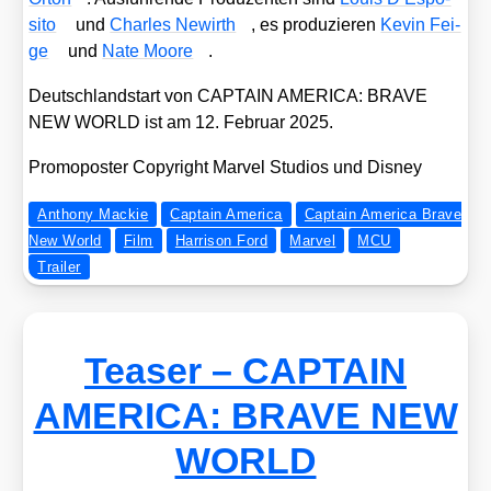
si­to
und
Charles Newirth
, es pro­du­zie­ren
Kevin Fei­
ge
und
Nate Moo­re
.
Deutsch­land­start von CAPTAIN AMERICA: BRAVE
NEW WORLD ist am 12. Febru­ar 2025.
Pro­mo­pos­ter Copy­right Mar­vel Stu­di­os und Dis­ney
Anthony Mackie
Captain America
Captain America Brave
New World
Film
Harrison Ford
Marvel
MCU
Trailer
Teaser – CAPTAIN
AMERICA: BRAVE NEW
WORLD