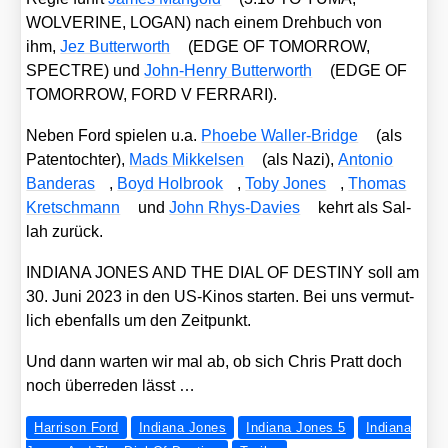
WOLVERINE, LOGAN) nach einem Dreh­buch von
ihm,
Jez But­ter­worth
(EDGE OF TOMORROW,
SPECTRE) und
John-Hen­ry But­ter­worth
(EDGE OF
TOMORROW, FORD V FERRARI).
Neben Ford spie­len u.a.
Phoe­be Wal­ler-Bridge
(als
Paten­toch­ter),
Mads Mik­kel­sen
(als Nazi),
Anto­nio
Ban­de­ras
,
Boyd Hol­brook
,
Toby Jones
,
Tho­mas
Kret­sch­mann
und
John Rhys-Davies
kehrt als Sal­
lah zurück.
INDIANA JONES AND THE DIAL OF DESTINY soll am
30. Juni 2023 in den US-Kinos star­ten. Bei uns ver­mut­
lich eben­falls um den Zeit­punkt.
Und dann war­ten wir mal ab, ob sich Chris Pratt doch
noch über­re­den lässt …
Harrison Ford
Indiana Jones
Indiana Jones 5
Indiana