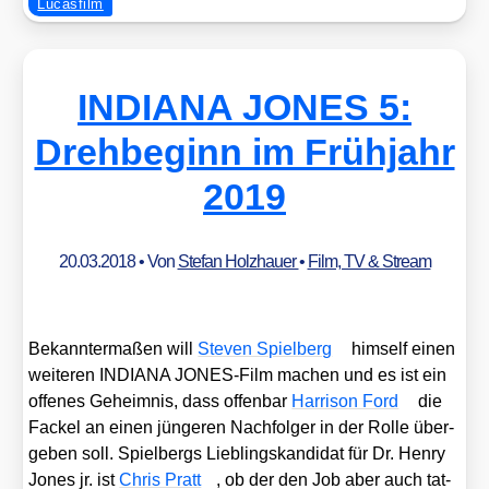
Lucasfilm
INDIANA JONES 5:
Drehbeginn im Frühjahr
2019
20.03.2018
• Von
Stefan Holzhauer
•
Film, TV & Stream
Bekann­ter­ma­ßen will
Ste­ven Spiel­berg
hims­elf einen
wei­te­ren INDIANA JONES-Film machen und es ist ein
offe­nes Geheim­nis, dass offen­bar
Har­ri­son Ford
die
Fackel an einen jün­ge­ren Nach­fol­ger in der Rol­le über­
ge­ben soll. Spiel­bergs Lieb­lings­kan­di­dat für Dr. Hen­ry
Jones jr. ist
Chris Pratt
, ob der den Job aber auch tat­