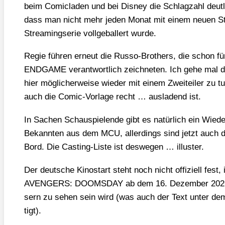
beim Comic­la­den und bei Dis­ney die Schlag­zahl deut­
dass man nicht mehr jeden Monat mit einem neu­en Strei
Strea­ming­se­rie voll­ge­bal­lert wur­de.
Regie füh­ren erneut die Rus­so-Brot­hers, die schon
ENDGAME ver­ant­wort­lich zeich­ne­ten. Ich gehe mal
hier mög­li­cher­wei­se wie­der mit einem Zwei­tei­ler zu
auch die Comic-Vor­la­ge recht … aus­la­dend ist.
In Sachen Schau­spie­len­de gibt es natür­lich ein Wie­de
Bekann­ten aus dem MCU, aller­dings sind jetzt auch 
Bord. Die Cas­ting-Lis­te ist des­we­gen … illus­ter.
Der deut­sche Kino­start steht noch nicht offi­zi­ell fest
AVENGERS: DOOMSDAY ab dem 16. Dezem­ber 2026 in 
sern zu sehen sein wird (was auch der Text unter dem 
tigt).