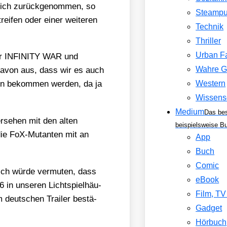
lich zurück­ge­nom­men, so
Steamp
­fen oder einer wei­te­ren
Technik
Thriller
Urban F
 für INFINITY WAR und
Wahre G
 davon aus, dass wir es auch
Western
 tun bekom­men wer­den, da ja
Wissens
Medium
Das be
r­se­hen mit den alten
beispielsweise B
die FoX-Mutan­ten mit an
App
Buch
Comic
, ich wür­de ver­mu­ten, dass
eBook
unse­ren Licht­spiel­häu­
Film, T
deut­schen Trai­ler bestä­
Gadget
Hörbuch