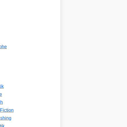
ophe
n
ik
e
ch
Fiction
ishing
tik