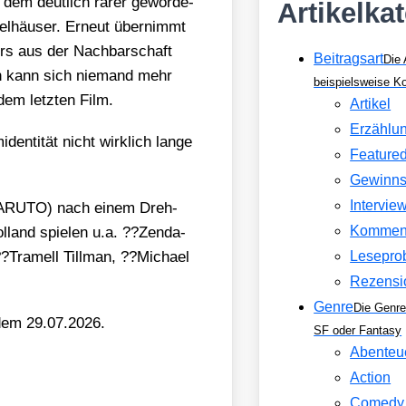
dem deut­lich rarer gewor­de­
Artikelka
iel­häu­ser. Erneut über­nimmt
ers aus der Nach­bar­schaft
Beitragsart
Die 
­an kann sich nie­mand mehr
beispielsweise 
dem letz­ten Film.
Artikel
Erzählu
en­ti­tät nicht wirk­lich lan­ge
Feature
Gewinns
Intervie
 NARUTO) nach einem Dreh­
Kommen
land spie­len u.a. ??Zen­da­
Tra­mell Till­man, ??Micha­el
Lesepro
Rezensi
Genre
Die Genre
 dem 29.07.2026.
SF oder Fantasy
Abenteu
Action
Comedy