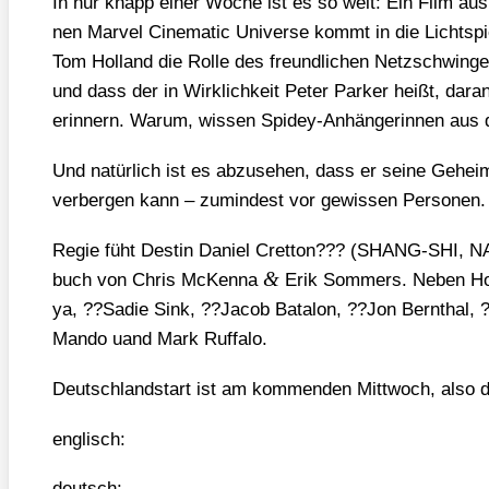
In nur knapp einer Woche ist es so weit: Ein Film aus 
nen Mar­vel Cine­ma­tic Uni­ver­se kommt in die Licht­sp
Tom Hol­land die Rol­le des freund­li­chen Netz­schwin­g
und dass der in Wirk­lich­keit Peter Par­ker heißt, dar
erin­nern. War­um, wis­sen Spi­dey-Anhän­ge­rin­nen aus 
Und natür­lich ist es abzu­se­hen, dass er sei­ne Geheim­id
ver­ber­gen kann – zumin­dest vor gewis­sen Per­so­nen.
Regie füht Destin Dani­el Cret­ton??? (SHANG-SHI,
&
buch von Chris McKen­na
Erik Som­mers. Neben Hol­
ya, ??Sadie Sink, ??Jacob Bata­lon, ??Jon Bern­thal, ??
Man­do uand Mark Ruf­fa­lo.
Deutsch­land­start ist am kom­men­den Mitt­woch, also
eng­lisch:
deutsch: