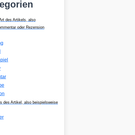
tegorien
Art des Artikels, also
Kommentar oder Rezension
ng
d
piel
w
tar
be
on
s des Artikel, also beispielsweise
er