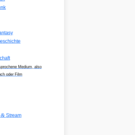
unk
antasy
eschichte
chaft
sprochene Medium, also
uch oder Film
&
V
Stream