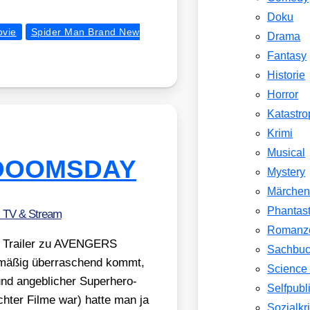
Doku
vie
Spider Man Brand New
Drama
Fantasy
Historie
Horror
Katastr
Krimi
Musical
: DOOMSDAY
Mystery
Märche
Phantast
, TV & Stream
Romanz
n Trai­ler zu AVENGERS
Sachbu
mäßig über­ra­schend kommt,
Science 
nd angeb­li­cher Super­he­ro-
Selfpubl
h­ter Fil­me war) hat­te man ja
Sozialkri