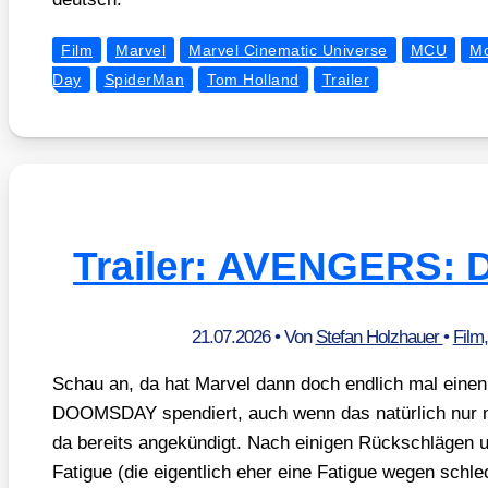
Film
Marvel
Marvel Cinematic Universe
MCU
Mo
Day
SpiderMan
Tom Holland
Trailer
Trailer: AVENGERS
21.07.2026
• Von
Stefan Holzhauer
•
Film
Schau an, da hat Mar­vel dann doch end­lich mal eine
DOOMSDAY spen­diert, auch wenn das natür­lich nur 
da bereits ange­kün­digt. Nach eini­gen Rück­schlä­gen u
Fati­gue (die eigent­lich eher eine Fati­gue wegen schlec