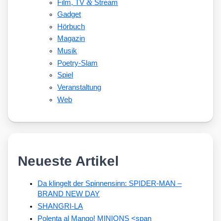
&
Film, TV
Stream
Gadget
Hörbuch
Magazin
Musik
Poetry-Slam
Spiel
Veranstaltung
Web
Neueste Artikel
Da klingelt der Spinnensinn: SPIDER-MAN –
BRAND NEW DAY
SHANGRI-LA
Polenta al Mango! MINIONS <span