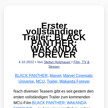
Erster
vollständiger
Trailer: BLACK
PANTHER:
WAKANDA
FOREVER
4.10.2022
• Von
Stefan Holzhauer
•
Film, TV &
Stream
BLACK PANTHER
,
Marvel
,
Marvel Cinematic
Universe
,
MCU
,
Trailer
,
Wakanda Forever
Nach diver­sen Teasern gibt es seit ges­tern den
ers­ten voll­stän­di­gen Trai­ler zum kom­men­den
MCU-Film
BLACK PANTHER: WAKANDA