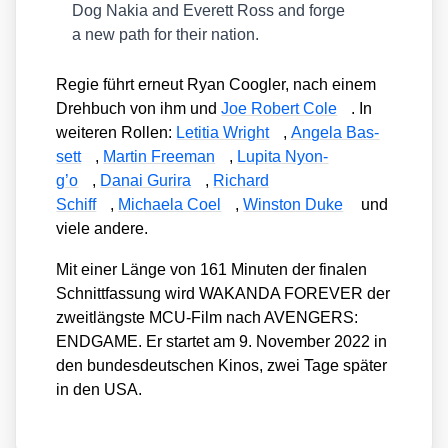
Dog Nakia and Ever­ett Ross and for­ge
a new path for their nati­on.
Regie führt erneut Ryan Coog­ler, nach einem
Dreh­buch von ihm und
Joe Robert Cole
. In
wei­te­ren Rol­len:
Leti­tia Wright
,
Ange­la Bas­
sett
,
Mar­tin Free­man
,
Lupi­ta Nyon­
g’o
,
Danai Gur­i­ra
,
Richard
Schiff
,
Michae­la Coel
,
Win­s­ton Duke
und
vie­le ande­re.
Mit einer Län­ge von 161 Minu­ten der fina­len
Schnitt­fas­sung wird WAKANDA FOREVER der
zweit­längs­te MCU-Film nach AVENGERS:
ENDGAME. Er star­tet am 9. Novem­ber 2022 in
den bun­des­deut­schen Kinos, zwei Tage spä­ter
in den USA.