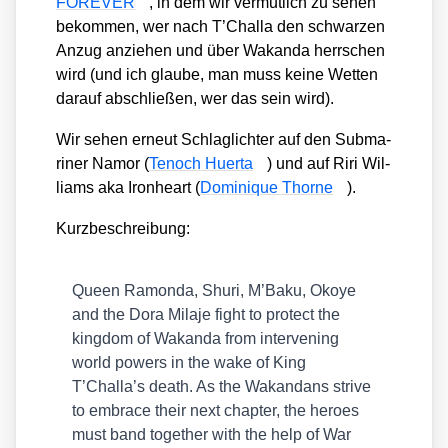
FOREVER
, in dem wir ver­mut­lich zu sehen
bekom­men, wer nach T’Chal­la den schwar­zen
Anzug anzie­hen und über Wakan­da herr­schen
wird (und ich glau­be, man muss kei­ne Wet­ten
dar­auf abschlie­ßen, wer das sein wird).
Wir sehen erneut Schlag­lich­ter auf den Sub­ma­
ri­ner Namor (
Tenoch Huer­ta
) und auf Riri Wil­
liams aka Iron­he­art (
Domi­ni­que Thor­ne
).
Kurz­be­schrei­bung:
Queen Ramon­da, Shu­ri, M’Ba­ku, Okoye
and the Dora Mila­je fight to pro­tect the
king­dom of Wakan­da from inter­vening
world powers in the wake of King
T’Challa’s death. As the Wakand­ans stri­ve
to embrace their next chap­ter, the heroes
must band tog­e­ther with the help of War