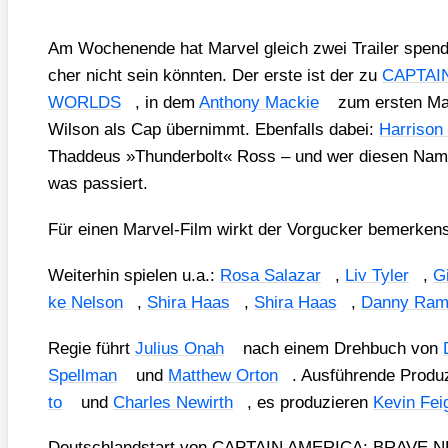
Am Wochen­en­de hat Mar­vel gleich zwei Trai­ler spen­die
cher nicht sein könn­ten. Der ers­te ist der zu
CAPTAI
WORLDS
, in dem
Antho­ny Mackie
zum ers­ten Ma
Wil­son als Cap über­nimmt. Eben­falls dabei:
Har­ri­son
Thad­de­us »Thun­der­bolt« Ross – und wer die­sen Name
was pas­siert.
Für einen Mar­vel-Film wirkt der Vor­gu­cker bemer­kens­
Wei­ter­hin spie­len u.a.:
Rosa Sala­zar
,
Liv Tyler
,
Gi
ke Nel­son
,
Shira Haas
,
Shira Haas
,
Dan­ny Rami
Regie führt
Juli­us Onah
nach einem Dreh­buch von
Spell­man
und
Matthew Orton
. Aus­füh­ren­de Pro­du
to
und
Charles Newirth
, es pro­du­zie­ren
Kevin Fei­
Deutsch­land­start von CAPTAIN AMERICA: BRAVE 