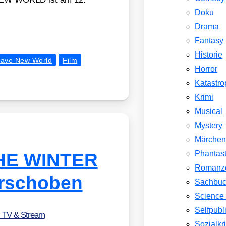
Doku
Drama
Fantasy
Historie
rave New World
Film
Horror
Katastr
Krimi
Musical
Mystery
Märche
Phantast
HE WINTER
Romanz
erschoben
Sachbu
Science 
Selfpubl
, TV & Stream
Sozialkri