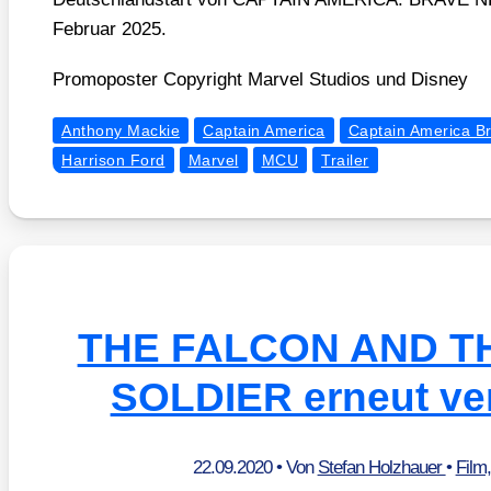
Febru­ar 2025.
Pro­mo­pos­ter Copy­right Mar­vel Stu­di­os und Dis­ney
Anthony Mackie
Captain America
Captain America B
Harrison Ford
Marvel
MCU
Trailer
THE FALCON AND T
SOLDIER erneut v
22.09.2020
• Von
Stefan Holzhauer
•
Film