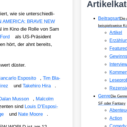
Artikelka
rt, wie sie unter­schied­li­
Beitragsart
Die 
N AMERICA: BRAVE NEW
beispielsweise 
l im Kino die Rol­le von Sam
Artikel
 Ford
als US-Prä­si­dent
Erzählu
n hört, der ahnt bereits,
Feature
Gewinns
Intervie
wert düs­ter.
Kommen
an­car­lo Espo­si­to
,
Tim Bla­
Lesepro
­rez
und
Take­hiro Hira
.
Rezensi
Genre
Die Genre
Dalan Mus­son
,
Mal­colm
SF oder Fantasy
­zen­ten sind
Lou­is D’Es­po­si­
Abenteu
ge
und
Nate Moo­re
.
Action
Comedy
NEW WORLD ist am 12.