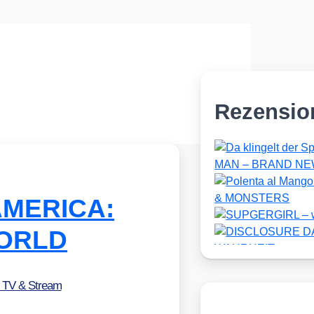
Rezensio
 AMERICA:
ORLD
, TV & Stream