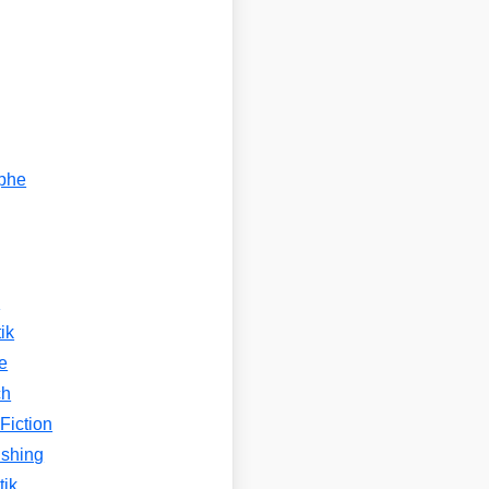
ophe
n
ik
e
ch
Fiction
ishing
tik