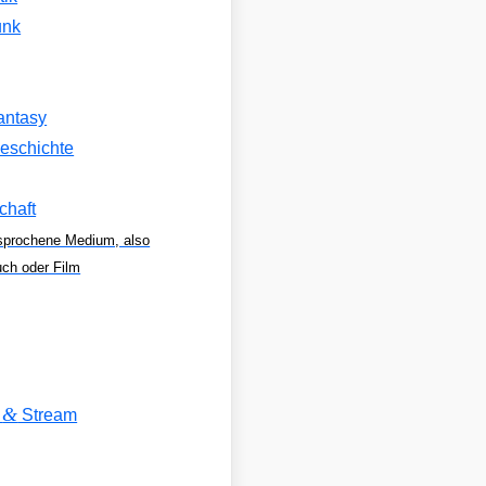
unk
antasy
eschichte
chaft
sprochene Medium, also
uch oder Film
&
V
Stream