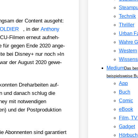
Steamp
Technik
ng­sam der Con­tent aus­geht:
Thriller
SOLDIER
, in der
Antho­ny
Urban F
CU-Fil­men erneut auf­neh­
Wahre G
sie für gegen Ende 2020 ange­
Western
ei­te bei Dis­ney+ nur noch »In
Wissens
w war der August 2020 gewe­
Medium
Das be
beispielsweise B
App
konn­ten Dreh­ar­bei­ten auf­
Buch
­den und danach schlug die
Comic
ney mit not­wen­di­gen
eBook
) und der Post­pro­duk­ti­on
Film, T
Gadget
e Abon­nen­ten sind garan­tiert
Hörbuch