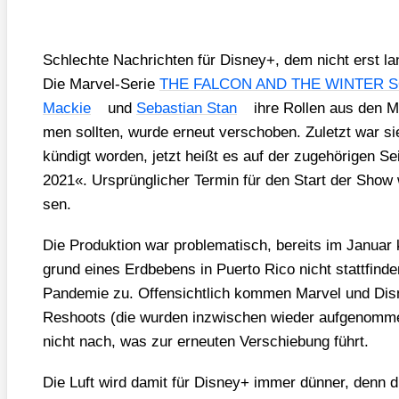
Schlech­te Nach­rich­ten für Dis­ney+, dem nicht erst la
Die Mar­vel-Serie
THE FALCON AND THE WINTER 
Mackie
und
Sebas­ti­an Stan
ihre Rol­len aus den M
men soll­ten, wur­de erneut ver­scho­ben. Zuletzt war 
kün­digt wor­den, jetzt heißt es auf der zuge­hö­ri­gen S
2021«. Ursprüng­li­cher Ter­min für den Start der Sho
sen.
Die Pro­duk­ti­on war pro­ble­ma­tisch, bereits im Janu­ar 
grund eines Erd­be­bens in Puer­to Rico nicht statt­fin
Pan­de­mie zu. Offen­sicht­lich kom­men Mar­vel und Dis­
Reshoots (die wur­den inzwi­schen wie­der auf­ge­nom­men
nicht nach, was zur erneu­ten Ver­schie­bung führt.
Die Luft wird damit für Dis­ney+ immer dün­ner, denn di