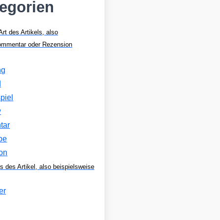
tegorien
Art des Artikels, also
Kommentar oder Rezension
ng
d
piel
w
tar
be
on
s des Artikel, also beispielsweise
er