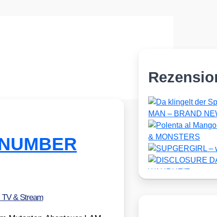
Rezensio
AM NUMBER
, TV & Stream