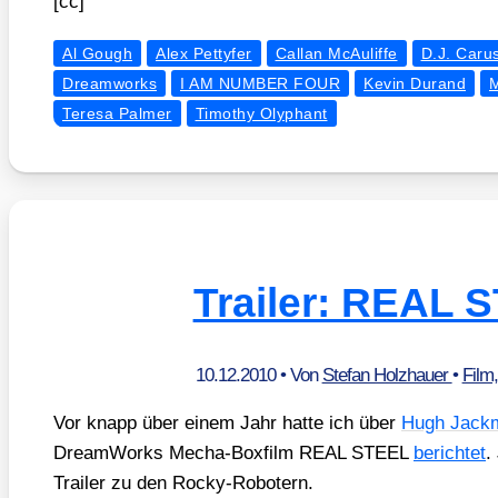
[cc]
Al Gough
Alex Pettyfer
Callan McAuliffe
D.J. Caru
Dreamworks
I AM NUMBER FOUR
Kevin Durand
M
Teresa Palmer
Timothy Olyphant
Trailer: REAL 
10.12.2010
• Von
Stefan Holzhauer
•
Film
Vor knapp über einem Jahr hat­te ich über
Hugh Jack­
Dream­Works Mecha-Box­film REAL STEEL
berich­tet
.
Trai­ler zu den Rocky-Robo­tern.