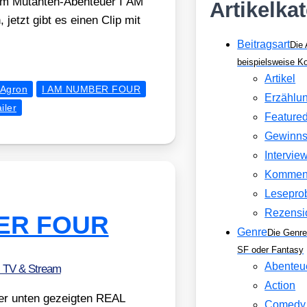
um Mutan­ten-Aben­teu­er I AM
Artikelka
 jetzt gibt es einen Clip mit
Beitragsart
Die 
beispielsweise 
Artikel
 Agron
I AM NUMBER FOUR
Erzählu
iler
Feature
Gewinns
Intervie
Kommen
Lesepro
Rezensi
BER FOUR
Genre
Die Genre
SF oder Fantasy
Abenteu
, TV & Stream
Action
er unten gezeig­ten REAL
Comedy