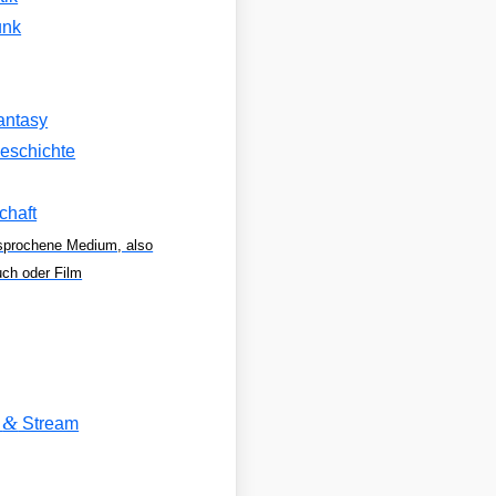
unk
antasy
eschichte
chaft
sprochene Medium, also
uch oder Film
&
V
Stream