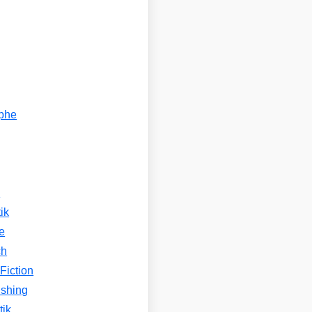
ophe
n
ik
e
ch
Fiction
ishing
tik