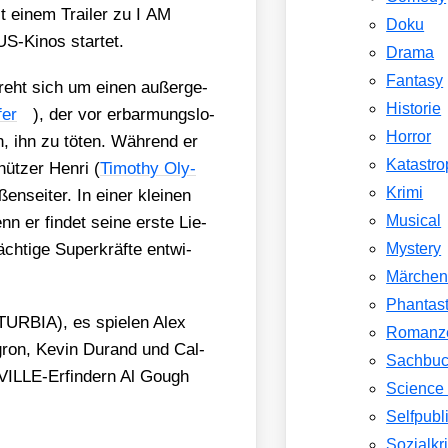
 einem Trai­ler zu I AM
Doku
-Kinos star­tet.
Drama
Fantasy
dreht sich um einen außer­ge­
Historie
fer
), der vor erbar­mungs­lo­
Horror
n, ihn zu töten. Wäh­rend er
Katastr
üt­zer Hen­ri (
Timo­thy Oly­
Krimi
n­sei­ter. In einer klei­nen
Musical
 er fin­det sei­ne ers­te Lie­
h­ti­ge Super­kräf­te ent­wi­
Mystery
Märche
Phantast
RBIA), es spie­len Alex
Romanz
 Agron, Kevin Durand und Cal­
Sachbu
VILLE-Erfin­dern Al Gough
Science 
Selfpubl
Sozialkri