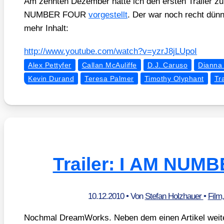
Am zehn­ten Dezem­ber hat­te ich den ers­ten Trai­ler z
NUMBER FOUR
vor­ge­stellt
. Der war noch recht dünn,
mehr Inhalt:
http://​www​.you​tube​.com/​w​a​t​c​h​?​v​=​y​z​r​J​8​j​L​U​poI
Alex Pettyfer
Callan McAuliffe
D.J. Caruso
Dianna
Kevin Durand
Teresa Palmer
Timothy Olyphant
Tra
Trailer: I AM NUM
10.12.2010
• Von
Stefan Holzhauer
•
Film
Noch­mal Dream­Works. Neben dem einen Arti­kel wei­t