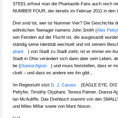
STEEL erfreut man die Phan­tas­tik-Fans auch noch mit
NUMBER FOUR, der bereits im Febru­ar 2011 in den US
Drei sind tot, wer ist Num­mer Vier? Die Geschich­te 
wöhn­li­chen Teen­ager namens John Smith (
Alex Pet­ty­
sen Fein­den auf der Flucht ist, die aus­ge­sandt wur­de
stän­dig sei­ne Iden­ti­tät wech­selt und mit sei­nem Besch
phant
) von Stadt zu Stadt zieht, ist er immer ein Auße
Stadt in Ohio ver­än­dert sich dann aber sein Leben, denn
be (
Dian­na Agron
) und muss fest­stel­len, dass er mäc
ckelt – und dass es ande­re wie ihn gibt…
Im Regie­stuhl sitzt
D. J. Caru­so
(EAGLE EYE, DISTU
Pet­ty­fer, Timo­thy Oly­phant, Tere­sa Pal­mer, Dian­na
lan McAu­lif­fe. Das Dreh­buch stammt von den SMALL­
und Miles Mil­lar sowie von Mar­ti Noxon.