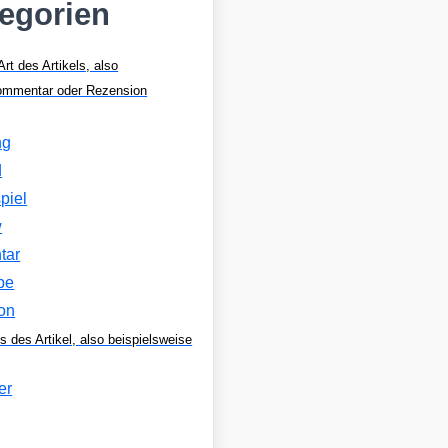
tegorien
Art des Artikels, also
Kommentar oder Rezension
ng
d
piel
w
tar
be
on
s des Artikel, also beispielsweise
er