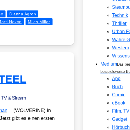
Steamp
so
Dianna Agron
Technik
arti Noxon
Miles Millar
Thriller
Urban F
Wahre G
Western
Wissens
Medium
Das be
beispielsweise B
STEEL
App
Buch
Comic
, TV & Stream
eBook
man
(WOLVERINE) in
Film, T
 Jetzt gibt es einen ers­ten
Gadget
Hörbuch