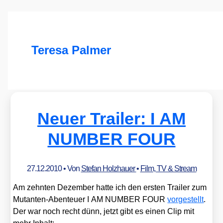
Teresa Palmer
Neuer Trailer: I AM
NUMBER FOUR
27.12.2010
• Von
Stefan Holzhauer
•
Film, TV & Stream
Am zehn­ten Dezem­ber hat­te ich den ers­ten Trai­ler zum
Mutan­ten-Aben­teu­er I AM NUMBER FOUR
vor­ge­stellt
.
Der war noch recht dünn, jetzt gibt es einen Clip mit