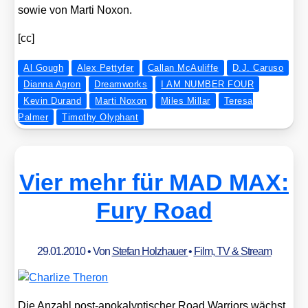
sowie von Mar­ti Noxon.
[cc]
Al Gough
Alex Pettyfer
Callan McAuliffe
D.J. Caruso
Dianna Agron
Dreamworks
I AM NUMBER FOUR
Kevin Durand
Marti Noxon
Miles Millar
Teresa
Palmer
Timothy Olyphant
Vier mehr für MAD MAX:
Fury Road
29.01.2010
• Von
Stefan Holzhauer
•
Film, TV & Stream
Die Anzahl post-apo­ka­lyp­ti­scher Road War­ri­ors wächst.