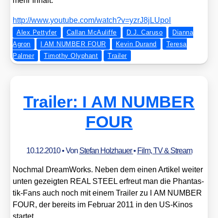
mehr Inhalt:
http://​www​.you​tube​.com/​w​a​t​c​h​?​v​=​y​z​r​J​8​j​L​U​poI
Alex Pettyfer
Callan McAuliffe
D.J. Caruso
Dianna
Agron
I AM NUMBER FOUR
Kevin Durand
Teresa
Palmer
Timothy Olyphant
Trailer
Trailer: I AM NUMBER
FOUR
10.12.2010
• Von
Stefan Holzhauer
•
Film, TV & Stream
Noch­mal Dream­Works. Neben dem einen Arti­kel wei­ter
unten gezeig­ten REAL STEEL erfreut man die Phan­tas­
tik-Fans auch noch mit einem Trai­ler zu I AM NUMBER
FOUR, der bereits im Febru­ar 2011 in den US-Kinos
star­tet.