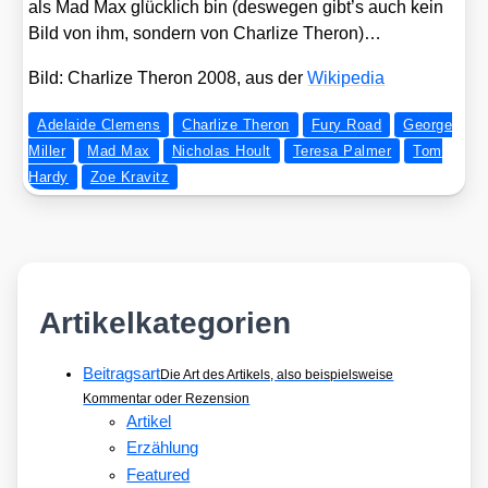
als Mad Max glück­lich bin (des­we­gen gibt’s auch kein
Bild von ihm, son­dern von Char­li­ze The­ron)…
Bild: Char­li­ze The­ron 2008, aus der
Wiki­pe­dia
Adelaide Clemens
Charlize Theron
Fury Road
George
Miller
Mad Max
Nicholas Hoult
Teresa Palmer
Tom
Hardy
Zoe Kravitz
Artikelkategorien
Beitragsart
Die Art des Artikels, also beispielsweise
Kommentar oder Rezension
Artikel
Erzählung
Featured