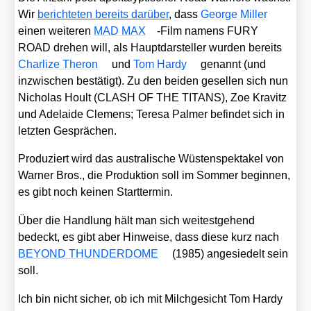
Wir
berich­te­ten bereits dar­über
, dass
Geor­ge Mil­ler
einen wei­te­ren
MAD MAX
-Film namens FURY
ROAD dre­hen will, als Haupt­dar­stel­ler wur­den bereits
Char­li­ze The­ron
und
Tom Har­dy
genannt (und
inzwi­schen bestä­tigt). Zu den bei­den gesel­len sich nun
Nicho­las Hoult (CLASH OF THE TITANS), Zoe Kra­vitz
und Ade­lai­de Cle­mens; Tere­sa Pal­mer befin­det sich in
letz­ten Gesprä­chen.
Pro­du­ziert wird das aus­tra­li­sche Wüs­ten­spek­ta­kel von
War­ner Bros., die Pro­duk­ti­on soll im Som­mer begin­nen,
es gibt noch kei­nen Start­ter­min.
Über die Hand­lung hält man sich wei­test­ge­hend
bedeckt, es gibt aber Hin­wei­se, dass die­se kurz nach
BEYOND THUNDERDOME
(1985) ange­sie­delt sein
soll.
Ich bin nicht sicher, ob ich mit Milch­ge­sicht Tom Har­dy