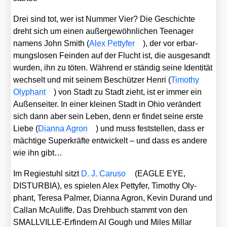
Drei sind tot, wer ist Num­mer Vier? Die Geschich­te
dreht sich um einen außer­ge­wöhn­li­chen Teen­ager
namens John Smith (
Alex Pet­ty­fer
), der vor erbar­
mungs­lo­sen Fein­den auf der Flucht ist, die aus­ge­sandt
wur­den, ihn zu töten. Wäh­rend er stän­dig sei­ne Iden­ti­tät
wech­selt und mit sei­nem Beschüt­zer Hen­ri (
Timo­thy
Oly­phant
) von Stadt zu Stadt zieht, ist er immer ein
Außen­sei­ter. In einer klei­nen Stadt in Ohio ver­än­dert
sich dann aber sein Leben, denn er fin­det sei­ne ers­te
Lie­be (
Dian­na Agron
) und muss fest­stel­len, dass er
mäch­ti­ge Super­kräf­te ent­wi­ckelt – und dass es ande­re
wie ihn gibt…
Im Regie­stuhl sitzt
D. J. Caru­so
(EAGLE EYE,
DISTURBIA), es spie­len Alex Pet­ty­fer, Timo­thy Oly­
phant, Tere­sa Pal­mer, Dian­na Agron, Kevin Durand und
Cal­lan McAu­lif­fe. Das Dreh­buch stammt von den
SMALL­VILLE-Erfin­dern Al Gough und Miles Mil­lar