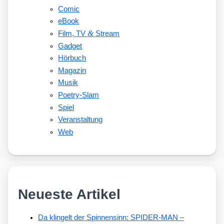
Comic
eBook
&
Film, TV
Stream
Gadget
Hörbuch
Magazin
Musik
Poetry-Slam
Spiel
Veranstaltung
Web
Neueste Artikel
Da klingelt der Spinnensinn: SPIDER-MAN –