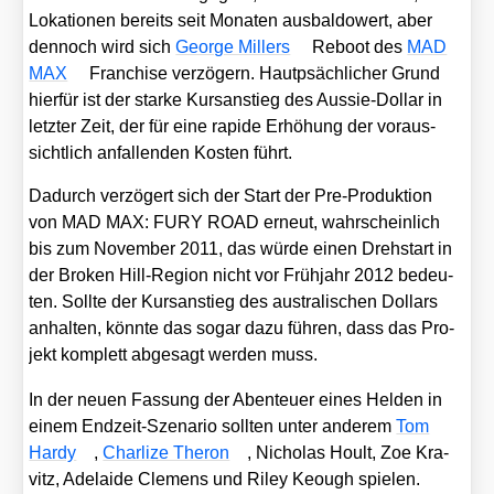
Loka­tio­nen bereits seit Mona­ten aus­bal­do­wert, aber
den­noch wird sich
Geor­ge Mil­lers
Reboot des
MAD
MAX
Fran­chise ver­zö­gern. Haut­psäch­li­cher Grund
hier­für ist der star­ke Kurs­an­stieg des Aus­sie-Dol­lar in
letz­ter Zeit, der für eine rapi­de Erhö­hung der vor­aus­
sicht­lich anfal­len­den Kos­ten führt.
Dadurch ver­zö­gert sich der Start der Pre-Pro­duk­ti­on
von MAD MAX: FURY ROAD erneut, wahr­schein­lich
bis zum Novem­ber 2011, das wür­de einen Dreh­start in
der Bro­ken Hill-Regi­on nicht vor Früh­jahr 2012 bedeu­
ten. Soll­te der Kurs­an­stieg des aus­tra­li­schen Dol­lars
anhal­ten, könn­te das sogar dazu füh­ren, dass das Pro­
jekt kom­plett abge­sagt wer­den muss.
In der neu­en Fas­sung der Aben­teu­er eines Hel­den in
einem End­zeit-Sze­na­rio soll­ten unter ande­rem
Tom
Har­dy
,
Char­li­ze The­ron
, Nicho­las Hoult, Zoe Kra­
vitz, Ade­lai­de Cle­mens und Riley Keough spie­len.