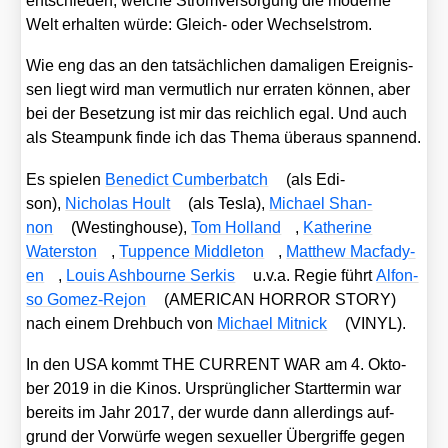
ent­schie­den, wel­che Strom­ver­sor­gung die moder­ne
Welt erhal­ten wür­de: Gleich- oder Wech­sel­strom.
Wie eng das an den tat­säch­li­chen dama­li­gen Ereig­nis­
sen liegt wird man ver­mut­lich nur erra­ten kön­nen, aber
bei der Beset­zung ist mir das reich­lich egal. Und auch
als Steam­punk fin­de ich das The­ma über­aus span­nend.
Es spie­len
Bene­dict Cum­ber­batch
(als Edi­
son),
Nicho­las Hoult
(als Tes­la),
Micha­el Shan­
non
(West­ing­house),
Tom Hol­land
,
Kathe­ri­ne
Water­s­ton
,
Tup­pence Midd­le­ton
,
Matthew Mac­fa­dy­
en
,
Lou­is Ash­bourne Ser­kis
u.v.a. Regie führt
Alfon­
so Gomez-Rejon
(AMERICAN HORROR STORY)
nach einem Dreh­buch von
Micha­el Mit­nick
(VINYL).
In den USA kommt THE CURRENT WAR am 4. Okto­
ber 2019 in die Kinos. Ursprüng­li­cher Start­ter­min war
bereits im Jahr 2017, der wur­de dann aller­dings auf­
grund der Vor­wür­fe wegen sexu­el­ler Über­grif­fe gegen