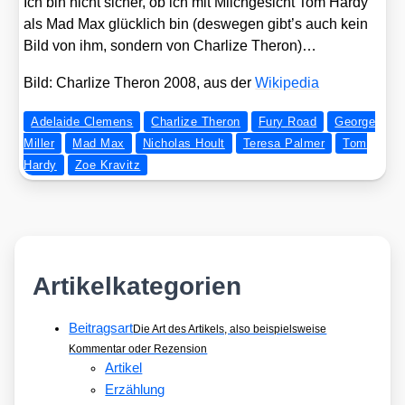
Ich bin nicht sicher, ob ich mit Milch­ge­sicht Tom Har­dy
als Mad Max glück­lich bin (des­we­gen gibt’s auch kein
Bild von ihm, son­dern von Char­li­ze The­ron)…
Bild: Char­li­ze The­ron 2008, aus der
Wiki­pe­dia
Adelaide Clemens
Charlize Theron
Fury Road
George
Miller
Mad Max
Nicholas Hoult
Teresa Palmer
Tom
Hardy
Zoe Kravitz
Artikelkategorien
Beitragsart
Die Art des Artikels, also beispielsweise
Kommentar oder Rezension
Artikel
Erzählung