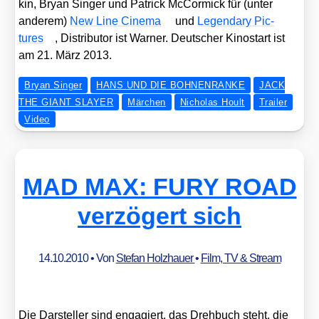
kin, Bryan Sin­ger und Patrick McCor­mick für (unter
ande­rem)
New Line Cine­ma
und
Legen­da­ry Pic­
tures
, Dis­tri­bu­tor ist War­ner. Deut­scher Kino­start ist
am 21. März 2013.
Bryan Singer
HANS UND DIE BOHNENRANKE
JACK
THE GIANT SLAYER
Märchen
Nicholas Hoult
Trailer
Video
MAD MAX: FURY ROAD
verzögert sich
14.10.2010
• Von
Stefan Holzhauer
•
Film, TV & Stream
Die Dar­stel­ler sind enga­giert, das Dreh­buch steht, die