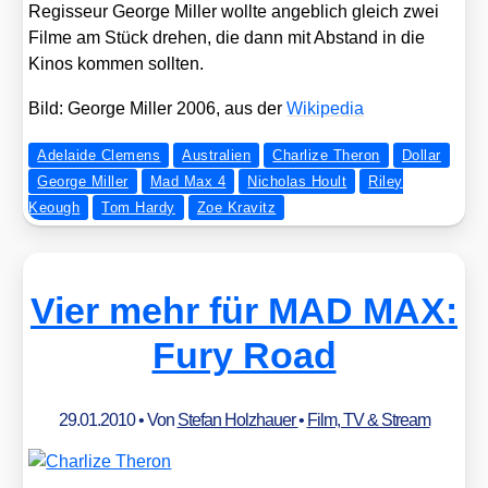
Regis­seur Geor­ge Mil­ler woll­te angeb­lich gleich zwei
Fil­me am Stück dre­hen, die dann mit Abstand in die
Kinos kom­men soll­ten.
Bild: Geor­ge Mil­ler 2006, aus der
Wiki­pe­dia
Adelaide Clemens
Australien
Charlize Theron
Dollar
George Miller
Mad Max 4
Nicholas Hoult
Riley
Keough
Tom Hardy
Zoe Kravitz
Vier mehr für MAD MAX:
Fury Road
29.01.2010
• Von
Stefan Holzhauer
•
Film, TV & Stream