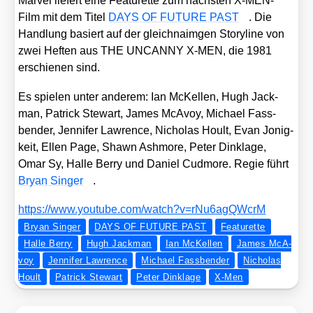
Mar­vel lie­fert eine Fea­tur­et­te zum nächs­ten X‑MEN-
Film mit dem Titel
DAYS OF FUTURE PAST
. Die
Hand­lung basiert auf der gleich­na­im­gen Sto­ry­line von
zwei Hef­ten aus THE UNCANNY X‑MEN, die 1981
erschie­nen sind.
Es spie­len unter ande­rem: Ian McKel­len, Hugh Jack­
man, Patrick Ste­wart, James McA­voy, Micha­el Fass­
ben­der, Jen­ni­fer Law­rence, Nicho­las Hoult, Evan Joni­g­
keit, Ellen Page, Shawn Ashmo­re, Peter Din­kla­ge,
Omar Sy, Hal­le Ber­ry und Dani­el Cud­mo­re. Regie führt
Bryan Sin­ger
.
https://​www​.you​tube​.com/​w​a​t​c​h​?​v​=​r​N​u​6​a​g​Q​W​crM
Bryan Singer
DAYS OF FUTURE PAST
Featurette
Halle Berry
Hugh Jackman
Ian McKellen
Ja­mes McA­
voy
Jennifer Lawrence
Michael Fassbender
Nicholas
Hoult
Patrick Stewart
Peter Dinklage
X-Men