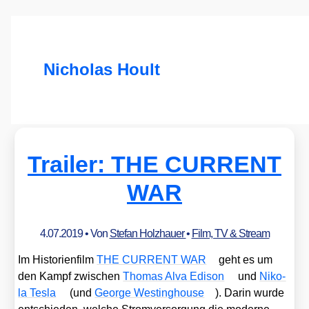
Nicholas Hoult
Trailer: THE CURRENT
WAR
4.07.2019
• Von
Stefan Holzhauer
•
Film, TV & Stream
Im His­to­ri­en­film
THE CURRENT WAR
geht es um
den Kampf zwi­schen
Tho­mas Alva Edi­son
und
Niko­
la Tes­la
(und
Geor­ge West­ing­house
). Dar­in wur­de