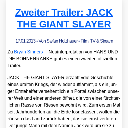
Zweiter Trailer: JACK
THE GIANT SLAYER
17.01.2013
• Von
Stefan Holzhauer
•
Film, TV & Stream
Zu
Bryan Sin­gers
Neu­in­ter­pre­ta­ti­on von HANS UND
DIE BOHNENRANKE gibt es einen zwei­ten offi­zi­el­len
Trai­ler.
JACK THE GIANT SLAYER erzählt »die Geschich­te
eines uralten Kriegs, der wie­der auf­flammt, als ein jun­
ger Ern­te­hel­fer ver­se­hent­lich ein Por­tal zwi­schen unse­
rer Welt und einer ande­ren öff­net, die von einer fürch­ter­
li­chen Ras­se von Rie­sen bewohnt wird. Zum ers­ten Mal
seit Jahr­hun­der­ten auf die Erde los­ge­las­sen, wol­len die
Rie­sen das Land zurück haben, das sie einst ver­lo­ren.
Der jun­ge Mann mit dem Namen Jack wird um sie zu