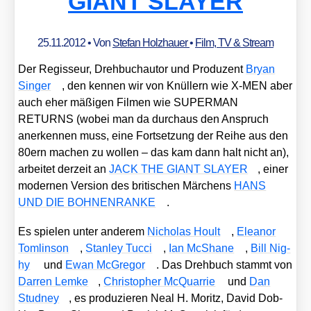
GIANT SLAYER
25.11.2012
• Von
Stefan Holzhauer
•
Film, TV & Stream
Der Regis­seur, Dreh­buch­au­tor und Pro­du­zent
Bryan
Sin­ger
, den ken­nen wir von Knül­lern wie X‑MEN aber
auch eher mäßi­gen Fil­men wie SUPERMAN
RETURNS (wobei man da durch­aus den Anspruch
aner­ken­nen muss, eine Fort­set­zung der Rei­he aus den
80ern machen zu wol­len – das kam dann halt nicht an),
arbei­tet der­zeit an
JACK THE GIANT SLAYER
, einer
moder­nen Ver­si­on des bri­ti­schen Mär­chens
HANS
UND DIE BOHNENRANKE
.
Es spie­len unter ande­rem
Nicho­las Hoult
,
Ele­a­n­or
Tom­lin­son
,
Stan­ley Tuc­ci
,
Ian McSha­ne
,
Bill Nig­
hy
und
Ewan McGre­gor
. Das Dreh­buch stammt von
Dar­ren Lem­ke
,
Chris­to­pher McQuar­rie
und
Dan
Stud­ney
, es pro­du­zie­ren Neal H. Moritz, David Dob­