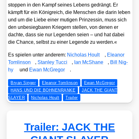
stop­pen in den Kampf sei­nes Lebens gedrängt. Er
kämpft für ein König­reich, die Men­schen die dar­in leben
und um die Lie­be einer muti­gen Prin­zes­sin, muss sich
den unbe­sieg­ba­ren Krie­gern stel­len, von denen er
dach­te, dass sie nur Legen­den sei­en – und hat dabei
die Chan­ce, selbst zu einer Legen­de zu wer­den.«
Es spie­len unter ande­rem:
Nicho­las Hoult
,
Ele­a­n­or
Tom­lin­son
,
Stan­ley Tuc­ci
,
Ian McSha­ne
,
Bill Nig­
hy
und
Ewan McGre­gor
.
Bryan Singer
Eleanor Tomlinson
Ewan McGregor
HANS UND DIE BOHNENRANKE
JACK THE GIANT
SLAYER
Nicholas Hoult
Trailer
Trailer: JACK THE