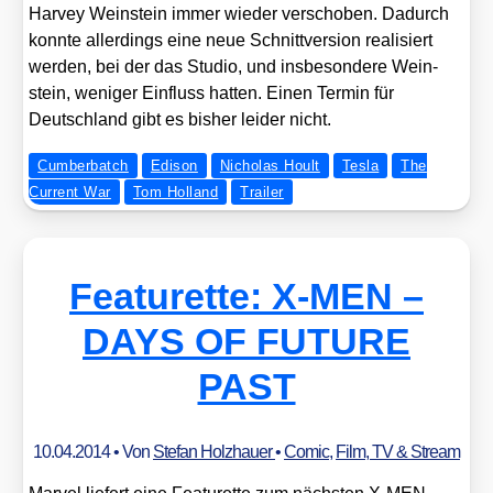
Har­vey Wein­stein immer wie­der ver­scho­ben. Dadurch
konn­te aller­dings eine neue Schnitt­ver­si­on rea­li­siert
wer­den, bei der das Stu­dio, und ins­be­son­de­re Wein­
stein, weni­ger Ein­fluss hat­ten. Einen Ter­min für
Deutsch­land gibt es bis­her lei­der nicht.
Cumberbatch
Edison
Nicholas Hoult
Tesla
The
Current War
Tom Holland
Trailer
Featurette: X‑MEN –
DAYS OF FUTURE
PAST
10.04.2014
• Von
Stefan Holzhauer
•
Comic
,
Film, TV & Stream