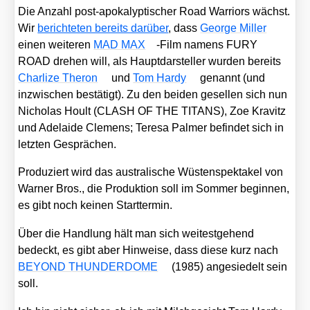
Die Anzahl post-apo­ka­lyp­ti­scher Road War­ri­ors wächst.
Wir
berich­te­ten bereits dar­über
, dass
Geor­ge Mil­ler
einen wei­te­ren
MAD MAX
-Film namens FURY
ROAD dre­hen will, als Haupt­dar­stel­ler wur­den bereits
Char­li­ze The­ron
und
Tom Har­dy
genannt (und
inzwi­schen bestä­tigt). Zu den bei­den gesel­len sich nun
Nicho­las Hoult (CLASH OF THE TITANS), Zoe Kra­vitz
und Ade­lai­de Cle­mens; Tere­sa Pal­mer befin­det sich in
letz­ten Gesprä­chen.
Pro­du­ziert wird das aus­tra­li­sche Wüs­ten­spek­ta­kel von
War­ner Bros., die Pro­duk­ti­on soll im Som­mer begin­nen,
es gibt noch kei­nen Start­ter­min.
Über die Hand­lung hält man sich wei­test­ge­hend
bedeckt, es gibt aber Hin­wei­se, dass die­se kurz nach
BEYOND THUNDERDOME
(1985) ange­sie­delt sein
soll.