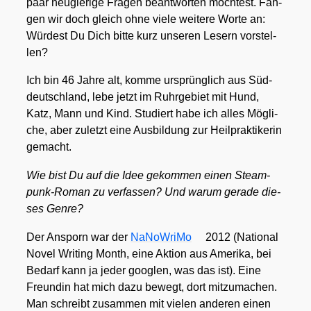
paar neu­gie­ri­ge Fra­gen beant­wor­ten möch­test. Fan­
gen wir doch gleich ohne vie­le wei­te­re Wor­te an:
Wür­dest Du Dich bit­te kurz unse­ren Lesern vor­stel­
len?
Ich bin 46 Jah­re alt, kom­me ursprüng­lich aus Süd­
deutsch­land, lebe jetzt im Ruhr­ge­biet mit Hund,
Katz, Mann und Kind. Stu­diert habe ich alles Mög­li­
che, aber zuletzt eine Aus­bil­dung zur Heil­prak­ti­ke­rin
gemacht.
Wie bist Du auf die Idee gekom­men einen Steam­
punk-Roman zu ver­fas­sen? Und war­um gera­de die­
ses Gen­re?
Der Ansporn war der
NaNo­Wri­Mo
2012 (Natio­nal
Novel Wri­ting Month, eine Akti­on aus Ame­ri­ka, bei
Bedarf kann ja jeder goog­len, was das ist). Eine
Freun­din hat mich dazu bewegt, dort mit­zu­ma­chen.
Man schreibt zusam­men mit vie­len ande­ren einen