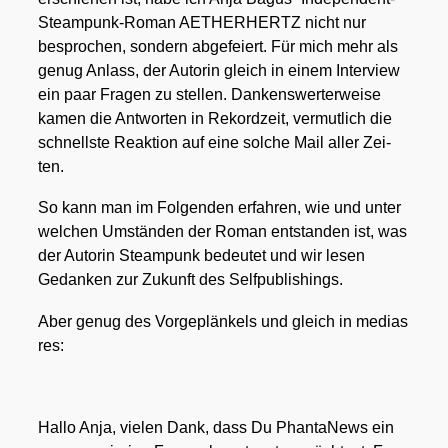
Steam­punk-Roman AETHERHERTZ nicht nur
bespro­chen, son­dern abge­fei­ert. Für mich mehr als
genug Anlass, der Autorin gleich in einem Inter­view
ein paar Fra­gen zu stel­len. Dan­kens­wer­ter­wei­se
kamen die Ant­wor­ten in Rekord­zeit, ver­mut­lich die
schnells­te Reak­ti­on auf eine sol­che Mail aller Zei­
ten.
So kann man im Fol­gen­den erfah­ren, wie und unter
wel­chen Umstän­den der Roman ent­stan­den ist, was
der Autorin Steam­punk bedeu­tet und wir lesen
Gedan­ken zur Zukunft des Self­pu­bli­shings.
Aber genug des Vor­ge­plän­kels und gleich in medi­as
res:
Hal­lo Anja, vie­len Dank, dass Du Phan­ta­News ein