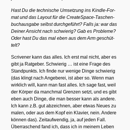
Hast Du die tech­ni­sche Umset­zung ins Kind­le-For­
mat und das Lay­out für die Crea­teSpace-Taschen­
buch­aus­ga­be selbst durch­ge­führt? Falls ja: war das
Dei­ner Ansicht nach schwie­rig? Gab es Pro­ble­me?
Oder hast Du das mal eben aus dem Arm geschüt­
telt?
Scri­ve­ner kann das alles. Ich erst mal nicht, aber es
gibt ja Rat­ge­ber. Schwie­rig … ist eine Fra­ge des
Stand­punkts. Ich fin­de nur weni­ge Din­ge schwie­rig
(das klingt nach Ange­be­rei, ist aber so. Wenn man
wirk­lich will, kann man fast alles. Ich sage fast, weil
der Kör­per da manch­mal Gren­zen setzt, und es gibt
eben auch Din­ge, die man bes­ser kann als ande­re.
Ich kann z.B. gut abzeich­nen, aber etwas Neu­es zu
malen, oder aus dem Kopf ein Kla­vier, nein. Ande­re
kön­nen das). Zeit­auf­wen­dig, ja, auf jeden Fall.
Über­ra­schend fand ich, dass ich in mei­nem Leben