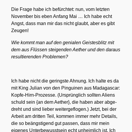
Die Fra­ge habe ich befürch­tet: nun, vom letz­ten
Novem­ber bis eben Anfang Mai … Ich habe echt
Angst, dass man mir das nicht glaubt, aber es gibt
Zeu­gen!
Wie kommt man auf den genia­len Geis­tes­blitz mit
dem aus Flüs­sen stei­gen­den Aether und den dar­aus
resul­tie­ren­den Pro­ble­men?
Ich habe nicht die gerings­te Ahnung. Ich hal­te es da
mit King Juli­an von den Pin­gui­nen aus Mada­gas­car:
Kop­fe-Hirn-Pro­zes­se. (Ursprüng­lich soll­ten Ali­ens
schuld sein {an dem Aether}, die haben aber abge­
dreht und sind lie­ber wei­ter­ge­flo­gen.) Jetzt, bei der
Arbeit am drit­ten Teil, kom­men immer mehr Details,
die so beängs­ti­gend gut pas­sen, dass mir mein
eige­nes Unter­be­wusst­sein echt unheim­lich ist. Ich