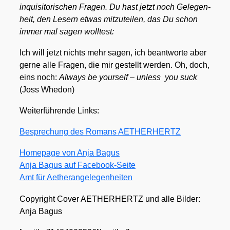
inqui­si­to­ri­schen Fra­gen. Du hast jetzt noch Gele­gen­
heit, den Lesern etwas mit­zu­tei­len, das Du schon
immer mal sagen woll­test:
Ich will jetzt nichts mehr sagen, ich beant­wor­te aber
ger­ne alle Fra­gen, die mir gestellt wer­den. Oh, doch,
eins noch:
Always be yours­elf – unless you suck
(Joss Whe­don)
Wei­ter­füh­ren­de Links:
Bespre­chung des Romans AETHERHERTZ
Home­page von Anja Bagus
Anja Bagus auf Face­book-Sei­te
Amt für Aether­an­ge­le­gen­hei­ten
Copy­right Cover AETHERHERTZ und alle Bil­der:
Anja Bagus