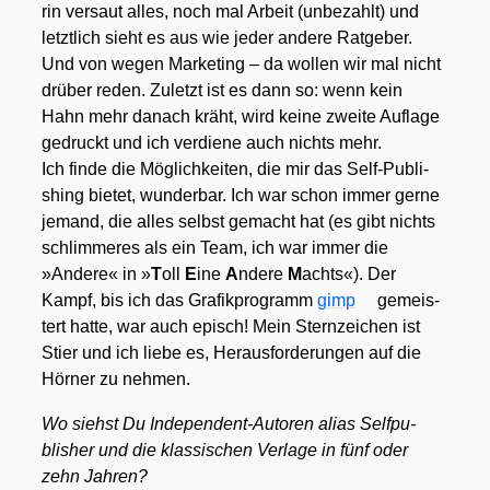
rin ver­saut alles, noch mal Arbeit (unbe­zahlt) und
letzt­lich sieht es aus wie jeder ande­re Rat­ge­ber.
Und von wegen Mar­ke­ting – da wol­len wir mal nicht
drü­ber reden. Zuletzt ist es dann so: wenn kein
Hahn mehr danach kräht, wird kei­ne zwei­te Auf­la­ge
gedruckt und ich ver­die­ne auch nichts mehr.
Ich fin­de die Mög­lich­kei­ten, die mir das Self-Publi­
shing bie­tet, wun­der­bar. Ich war schon immer ger­ne
jemand, die alles selbst gemacht hat (es gibt nichts
schlim­me­res als ein Team, ich war immer die
»Ande­re« in »
T
oll
E
ine
A
nde­re
M
achts«). Der
Kampf, bis ich das Gra­fik­pro­gramm
gimp
gemeis­
tert hat­te, war auch episch! Mein Stern­zei­chen ist
Stier und ich lie­be es, Her­aus­for­de­run­gen auf die
Hör­ner zu neh­men.
Wo siehst Du Inde­pen­dent-Autoren ali­as Self­pu­
blisher und die klas­si­schen Ver­la­ge in fünf oder
zehn Jah­ren?