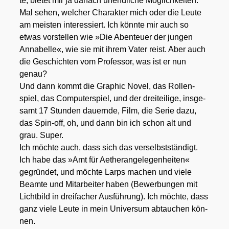
te, bie­tet mir ja danach unend­li­che Mög­lich­kei­ten.
Mal sehen, wel­cher Cha­rak­ter mich oder die Leu­te
am meis­ten inter­es­siert. Ich könn­te mir auch so
etwas vor­stel­len wie »Die Aben­teu­er der jun­gen
Anna­bel­le«, wie sie mit ihrem Vater reist. Aber auch
die Geschich­ten vom Pro­fes­sor, was ist er nun
genau?
Und dann kommt die Gra­phic Novel, das Rol­len­
spiel, das Com­pu­ter­spiel, und der drei­tei­li­ge, ins­ge­
samt 17 Stun­den dau­ern­de, Film, die Serie dazu,
das Spin-off, oh, und dann bin ich schon alt und
grau. Super.
Ich möch­te auch, dass sich das ver­selbst­stän­digt.
Ich habe das »Amt für Aether­an­ge­le­gen­hei­ten«
gegrün­det, und möch­te Larps machen und vie­le
Beam­te und Mit­ar­bei­ter haben (Bewer­bun­gen mit
Licht­bild in drei­fa­cher Aus­füh­rung). Ich möch­te, dass
ganz vie­le Leu­te in mein Uni­ver­sum abtau­chen kön­
nen.