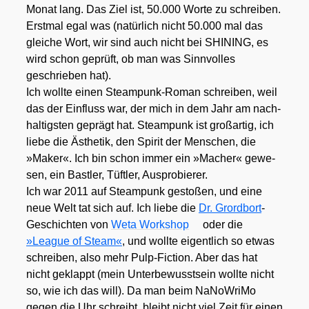
Monat lang. Das Ziel ist, 50.000 Wor­te zu schrei­ben.
Erst­mal egal was (natür­lich nicht 50.000 mal das
glei­che Wort, wir sind auch nicht bei SHINING, es
wird schon geprüft, ob man was Sinn­vol­les
geschrie­ben hat).
Ich woll­te einen Steam­punk-Roman schrei­ben, weil
das der Ein­fluss war, der mich in dem Jahr am nach­
hal­tigs­ten geprägt hat. Steam­punk ist groß­ar­tig, ich
lie­be die Ästhe­tik, den Spi­rit der Men­schen, die
»Maker«. Ich bin schon immer ein »Macher« gewe­
sen, ein Bast­ler, Tüft­ler, Aus­pro­bie­rer.
Ich war 2011 auf Steam­punk gesto­ßen, und eine
neue Welt tat sich auf. Ich lie­be die
Dr. Grord­b­ort
-
Geschich­ten von
Weta Work­shop
oder die
»League of Steam«
, und woll­te eigent­lich so etwas
schrei­ben, also mehr Pulp-Fic­tion. Aber das hat
nicht geklappt (mein Unter­be­wusst­sein woll­te nicht
so, wie ich das will). Da man beim NaNo­Wri­Mo
gegen die Uhr schreibt, bleibt nicht viel Zeit für einen