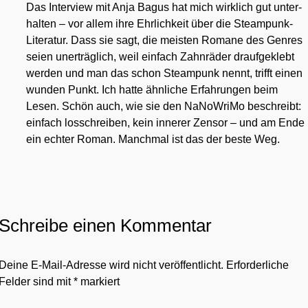
Das Inter­view mit Anja Bagus hat mich wirk­lich gut unter­
hal­ten – vor allem ihre Ehr­lich­keit über die Steam­punk-
Lite­ra­tur. Dass sie sagt, die meis­ten Roma­ne des Gen­res
sei­en uner­träg­lich, weil ein­fach Zahn­rä­der drauf­ge­klebt
wer­den und man das schon Steam­punk nennt, trifft einen
wun­den Punkt. Ich hat­te ähn­li­che Erfah­run­gen beim
Lesen. Schön auch, wie sie den NaNo­Wri­Mo beschreibt:
ein­fach los­schrei­ben, kein inne­rer Zen­sor – und am Ende
ein ech­ter Roman. Manch­mal ist das der bes­te Weg.
Schreibe einen Kommentar
Deine E-Mail-Adresse wird nicht veröffentlicht.
Erforderliche
Felder sind mit
*
markiert