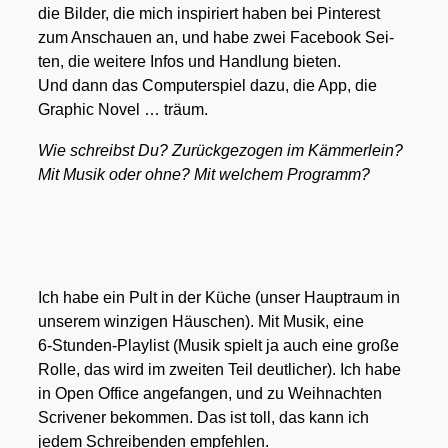
die Bil­der, die mich inspi­riert haben bei Pin­te­rest
zum Anschau­en an, und habe zwei Face­book Sei­
ten, die wei­te­re Infos und Hand­lung bie­ten.
Und dann das Com­pu­ter­spiel dazu, die App, die
Gra­phic Novel … träum.
Wie schreibst Du? Zurück­ge­zo­gen im Käm­mer­lein?
Mit Musik oder ohne? Mit wel­chem Pro­gramm?
Ich habe ein Pult in der Küche (unser Haupt­raum in
unse­rem win­zi­gen Häus­chen). Mit Musik, eine
6‑Stun­den-Play­list (Musik spielt ja auch eine gro­ße
Rol­le, das wird im zwei­ten Teil deut­li­cher). Ich habe
in Open Office ange­fan­gen, und zu Weih­nach­ten
Scri­ve­ner bekom­men. Das ist toll, das kann ich
jedem Schrei­ben­den emp­feh­len.