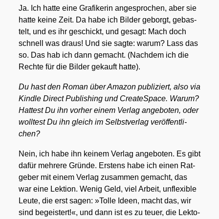
Ja. Ich hat­te eine Gra­fi­ke­rin ange­spro­chen, aber sie
hat­te kei­ne Zeit. Da habe ich Bil­der geborgt, gebas­
telt, und es ihr geschickt, und gesagt: Mach doch
schnell was draus! Und sie sag­te: war­um? Lass das
so. Das hab ich dann gemacht. (Nach­dem ich die
Rech­te für die Bil­der gekauft hat­te).
Du hast den Roman über Ama­zon publi­ziert, also via
Kind­le Direct Publi­shing und Crea­teSpace. War­um?
Hat­test Du ihn vor­her einem Ver­lag ange­bo­ten, oder
woll­test Du ihn gleich im Selbst­ver­lag ver­öf­fent­li­
chen?
Nein, ich habe ihn kei­nem Ver­lag ange­bo­ten. Es gibt
dafür meh­re­re Grün­de. Ers­tens habe ich einen Rat­
ge­ber mit einem Ver­lag zusam­men gemacht, das
war eine Lek­ti­on. Wenig Geld, viel Arbeit, unfle­xi­ble
Leu­te, die erst sagen: »Tol­le Ideen, macht das, wir
sind begeis­tert!«, und dann ist es zu teu­er, die Lek­to­