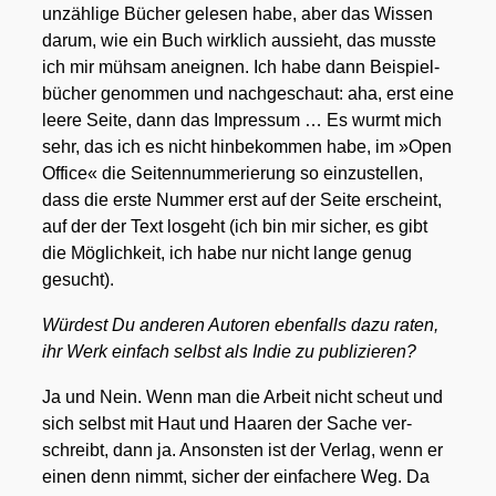
unzäh­li­ge Bücher gele­sen habe, aber das Wis­sen
dar­um, wie ein Buch wirk­lich aus­sieht, das muss­te
ich mir müh­sam aneig­nen. Ich habe dann Bei­spiel­
bü­cher genom­men und nach­ge­schaut: aha, erst eine
lee­re Sei­te, dann das Impres­sum … Es wurmt mich
sehr, das ich es nicht hin­be­kom­men habe, im »Open
Office« die Sei­ten­num­me­rie­rung so ein­zu­stel­len,
dass die ers­te Num­mer erst auf der Sei­te erscheint,
auf der der Text los­geht (ich bin mir sicher, es gibt
die Mög­lich­keit, ich habe nur nicht lan­ge genug
gesucht).
Wür­dest Du ande­ren Autoren eben­falls dazu raten,
ihr Werk ein­fach selbst als Indie zu publi­zie­ren?
Ja und Nein. Wenn man die Arbeit nicht scheut und
sich selbst mit Haut und Haa­ren der Sache ver­
schreibt, dann ja. Ansons­ten ist der Ver­lag, wenn er
einen denn nimmt, sicher der ein­fa­che­re Weg. Da