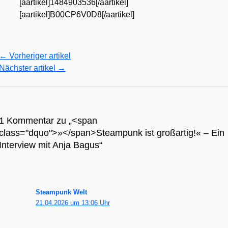
[aartikel]1484903536[/aartikel]
[aartikel]B00CP6V0D8[/aartikel]
←
Vorheriger artikel
Nächster artikel
→
1 Kommentar zu „<span
class="dquo">»</span>Steampunk ist großartig!« – Ein
Interview mit Anja Bagus“
Steampunk Welt
21.04.2026 um 13:06 Uhr