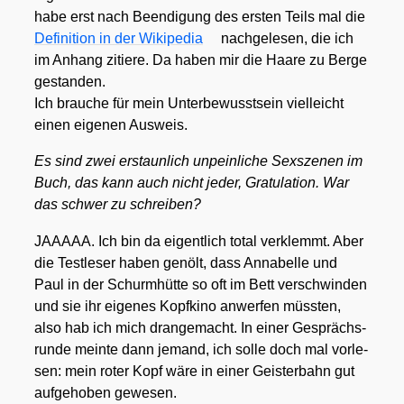
habe erst nach Been­di­gung des ers­ten Teils mal die
Defi­ni­ti­on in der Wiki­pe­dia
nach­ge­le­sen, die ich
im Anhang zitie­re. Da haben mir die Haa­re zu Ber­ge
gestan­den.
Ich brau­che für mein Unter­be­wusst­sein viel­leicht
einen eige­nen Aus­weis.
Es sind zwei erstaun­lich unpein­li­che Sex­sze­nen im
Buch, das kann auch nicht jeder, Gra­tu­la­ti­on. War
das schwer zu schrei­ben?
JAAAAA. Ich bin da eigent­lich total ver­klemmt. Aber
die Test­le­ser haben gen­ölt, dass Anna­bel­le und
Paul in der Schurm­hüt­te so oft im Bett ver­schwin­den
und sie ihr eige­nes Kopf­ki­no anwer­fen müss­ten,
also hab ich mich dran­ge­macht. In einer Gesprächs­
run­de mein­te dann jemand, ich sol­le doch mal vor­le­
sen: mein roter Kopf wäre in einer Geis­ter­bahn gut
auf­ge­ho­ben gewe­sen.