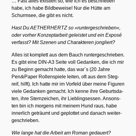
… Fast alles exis­tiert so, wie ich es beschrie­ben
habe, ich habe Bild­be­wei­se! Nur die Hüt­te am
Schurm­see, die gibt es nicht.
Hast Du AETHERHERTZ so »run­ter­ge­schrie­ben«,
oder vor­her Kon­zept­ar­beit geleis­tet und ein Expo­sé
ver­fasst? Mit Sze­nen und Cha­rak­te­ren jon­gliert?
Alles ist kom­plett aus dem Bauch run­ter­ge­schrie­ben.
Es gibt eine DIN-A3 Sei­te voll Gedan­ken, die ich mir
zu Beginn gemacht hat­te, das war´s (20 Jah­re
&
Pen
Paper Rol­len­spie­le lei­ten, oft aus dem Steg­
reif, hilft). Ich hat­te mir im Vor­feld über mei­ne Figu­ren
vie­le Gedan­ken gemacht. Ich ken­ne ihre Geburts­da­
ten, ihre Stern­zei­chen, ihr Lieb­lings­es­sen. Ansons­
ten bin ich mor­gens mit mei­nem Hund raus, habe
inner­lich geträumt und geplot­tet und danach wei­ter­
ge­schrie­ben.
Wie lan­ge hat die Arbeit am Roman gedau­ert?