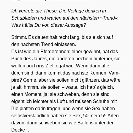
Ich ver­tre­te die The­se: Die Ver­la­ge den­ken in
Schub­la­den und war­ten auf den nächs­ten »Trend«.
Was hältst Du von die­ser Aus­sa­ge?
Stimmt. Es dau­ert halt recht lang, bis sie sich auf
den nächs­ten Trend ein­las­sen.
Es ist wie ein Pfer­de­ren­nen: einer gewinnt, hat das
Buch des Jah­res, die ande­ren hecheln hin­ter­her, sie
wol­len auch ins Ziel, egal wie. Wenn dann alle
durch sind, dann kommt das nächs­te Ren­nen. Vam­
pi­re? Ger­ne, aber sie sol­len nicht glän­zen, das wäre
ja alt, hmmm, sie sol­len – war­te, ich hab´s gleich,
einen Moment, ja: sie schwe­ben, denn sie sind
eigent­lich leich­ter als Luft und müs­sen Schu­he mit
Blei­plat­ten dar­in tra­gen, und wenn sie Sex haben –
selbst­ver­ständ­lich haben sie Sex, 50, nein 55 Arten
davon, dann schwe­ben sie wie Bal­lons unter der
Decke …