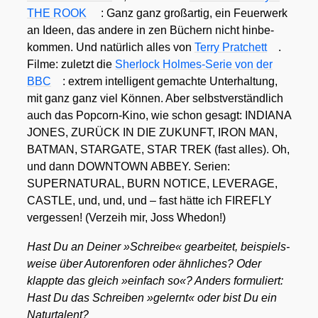
THE ROOK
: Ganz ganz groß­ar­tig, ein Feu­er­werk
an Ideen, das ande­re in zen Büchern nicht hin­be­
kom­men. Und natür­lich alles von
Ter­ry Prat­chett
.
Fil­me: zuletzt die
Sher­lock Hol­mes-Serie von der
BBC
: extrem intel­li­gent gemach­te Unter­hal­tung,
mit ganz ganz viel Kön­nen. Aber selbst­ver­ständ­lich
auch das Pop­corn-Kino, wie schon gesagt: INDIANA
JONES, ZURÜCK IN DIE ZUKUNFT, IRON MAN,
BATMAN, STARGATE, STAR TREK (fast alles). Oh,
und dann DOWNTOWN ABBEY. Seri­en:
SUPERNATURAL, BURN NOTICE, LEVERAGE,
CASTLE, und, und, und – fast hät­te ich FIREFLY
ver­ges­sen! (Ver­zeih mir, Joss Whe­don!)
Hast Du an Dei­ner »Schrei­be« gear­bei­tet, bei­spiels­
wei­se über Autoren­fo­ren oder ähn­li­ches? Oder
klapp­te das gleich »ein­fach so«? Anders for­mu­liert:
Hast Du das Schrei­ben »gelernt« oder bist Du ein
Natur­ta­lent?