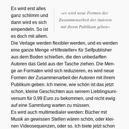
Es wird erst alles
»
es wird neue For­men der
ganz schlimm und
Zusam­men­ar­beit der Autoren
dann wird es sich
mit ihrem Publi­kum geben»
ein­pen­deln. So ist
es doch mit allem.
Die Ver­la­ge wer­den fle­xi­bler wer­den, und es wer­den
eine gan­ze Men­ge »Hil­fe­stel­ler« für Self­pu­blisher
aus dem Boden schie­ßen, die den unbe­darf­ten
Autoren das Geld aus der Tasche zie­hen. Die Men­
ge an For­ma­ten wird sich redu­zie­ren, es wird neue
For­men der Zusam­men­ar­beit der Autoren mit ihrem
Publi­kum geben. Ich mei­ne, wie schön ist das jetzt
schon, klei­ne Geschich­ten aus sei­nem Lieb­lings­uni­
ver­sum für 0,99 Euro zu bekom­men, und nicht ewig
auf eine Samm­lung war­ten zu müs­sen.
Es wird auch mul­ti­me­dia­ler wer­den: Bücher mit
Musik an gewis­sen Stel­len wären schön, oder klei­
nen Video­se­quen­zen, oder so. Ich bie­te jetzt schon