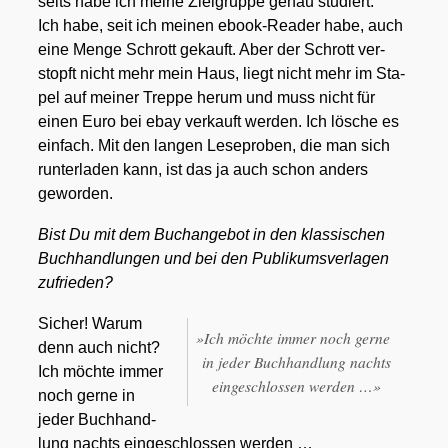
seits habe ich mei­ne Ziel­grup­pe genau stu­diert.
Ich habe, seit ich mei­nen ebook-Rea­der habe, auch
eine Men­ge Schrott gekauft. Aber der Schrott ver­
stopft nicht mehr mein Haus, liegt nicht mehr im Sta­
pel auf mei­ner Trep­pe her­um und muss nicht für
einen Euro bei ebay ver­kauft wer­den. Ich lösche es
ein­fach. Mit den lan­gen Lese­pro­ben, die man sich
run­ter­la­den kann, ist das ja auch schon anders
gewor­den.
Bist Du mit dem Buch­an­ge­bot in den klas­si­schen
Buch­hand­lun­gen und bei den Publi­kums­ver­la­gen
zufrie­den?
Sicher! War­um
»
Ich möch­te immer noch ger­ne
denn auch nicht?
in jeder Buch­hand­lung nachts
Ich möch­te immer
ein­ge­schlos­sen wer­den …»
noch ger­ne in
jeder Buch­hand­
lung nachts ein­ge­schlos­sen wer­den …