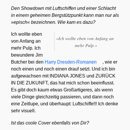
Den Show­down mit Luft­schif­fen und einer Schlacht
in einem gehei­men Berg­stütz­punkt kann man nur als
»episch« bezeich­nen. Wie kam es dazu?
Ich woll­te eben
»
Ich woll­te eben von Anfang an
von Anfang an
mehr Pulp.»
mehr Pulp. Ich
bewun­de­re Jim
But­cher bei den
Har­ry Dres­den-Roma­nen
, wie er
noch einen und noch einen drauf setzt. Und ich bin
auf­ge­wach­sen mit INDIANA JONES und ZURÜCK
IN DIE ZUKUNFT, das hat mich schon beein­flusst.
Es gibt doch kaum etwas Groß­ar­ti­ge­res, als wenn
vie­le Din­ge gleich­zei­tig pas­sie­ren, und dann noch
eine Zeit­lu­pe, und über­haupt: Luft­schif­fe!!! Ich den­ke
sehr visu­ell.
Ist das coo­le Cover eben­falls von Dir?