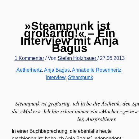
»
Steampunk ist
großartig!« – Ein
Interview mit Anja
Bagus
1 Kommentar
/ Von
Stefan Holzhauer
/
27.05.2013
Aetherhertz
,
Anja Bagus
,
Annabelle Rosenhertz
,
Interview
,
Steampunk
Steam­punk ist groß­ar­tig, ich lie­be die Ästhe­tik, den Sp
die »Maker«. Ich bin schon immer ein »Macher« gewe­sen,
ler, Aus­pro­bie­rer.
In einer Buch­be­pre­chung, die eben­falls heu­te
erschie­nen ist, habe ich Anja Bagus´ Inde­pen­dent-