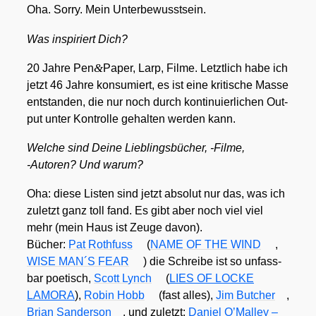
Oha. Sor­ry. Mein Unter­be­wusst­sein.
Was inspi­riert Dich?
&
20 Jah­re Pen
Paper, Larp, Fil­me. Letzt­lich habe ich
jetzt 46 Jah­re kon­su­miert, es ist eine kri­ti­sche Mas­se
ent­stan­den, die nur noch durch kon­ti­nu­ier­li­chen Out­
put unter Kon­trol­le gehal­ten wer­den kann.
Wel­che sind Dei­ne Lieb­lings­bü­cher, ‑Fil­me,
‑Autoren? Und war­um?
Oha: die­se Lis­ten sind jetzt abso­lut nur das, was ich
zuletzt ganz toll fand. Es gibt aber noch viel viel
mehr (mein Haus ist Zeu­ge davon).
Bücher:
Pat Roth­fuss
(
NAME OF THE WIND
,
WISE MAN´S FEAR
) die Schrei­be ist so unfass­
bar poe­tisch,
Scott Lynch
(
LIES OF LOCKE
LAMORA
),
Robin Hobb
(fast alles),
Jim But­cher
,
Bri­an San­der­son
, und zuletzt:
Dani­el O’Mal­ley –