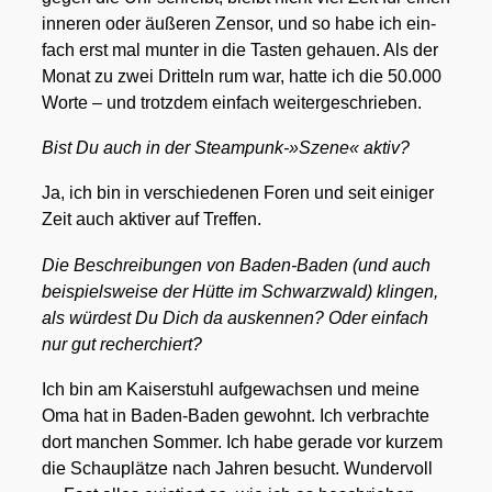
inne­ren oder äuße­ren Zen­sor, und so habe ich ein­
fach erst mal mun­ter in die Tas­ten gehau­en. Als der
Monat zu zwei Drit­teln rum war, hat­te ich die 50.000
Wor­te – und trotz­dem ein­fach wei­ter­ge­schrie­ben.
Bist Du auch in der Steampunk-»Szene« aktiv?
Ja, ich bin in ver­schie­de­nen Foren und seit eini­ger
Zeit auch akti­ver auf Tref­fen.
Die Beschrei­bun­gen von Baden-Baden (und auch
bei­spiels­wei­se der Hüt­te im Schwarz­wald) klin­gen,
als wür­dest Du Dich da aus­ken­nen? Oder ein­fach
nur gut recher­chiert?
Ich bin am Kai­ser­stuhl auf­ge­wach­sen und mei­ne
Oma hat in Baden-Baden gewohnt. Ich ver­brach­te
dort man­chen Som­mer. Ich habe gera­de vor kur­zem
die Schau­plät­ze nach Jah­ren besucht. Wun­der­voll