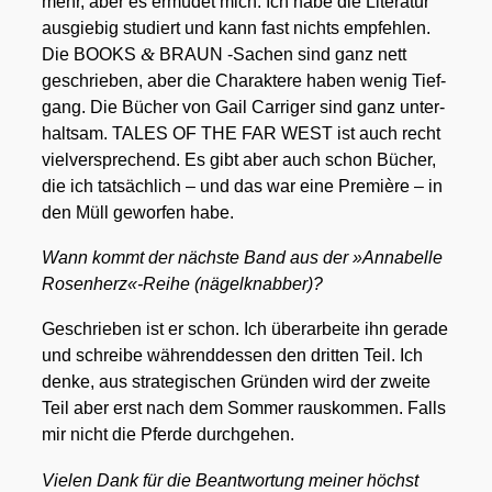
mehr, aber es ermü­det mich. Ich habe die Lite­ra­tur
aus­gie­big stu­diert und kann fast nichts emp­feh­len.
&
Die BOOKS
BRAUN ‑Sachen sind ganz nett
geschrie­ben, aber die Cha­rak­te­re haben wenig Tief­
gang. Die Bücher von Gail Car­ri­ger sind ganz unter­
halt­sam. TALES OF THE FAR WEST ist auch recht
viel­ver­spre­chend. Es gibt aber auch schon Bücher,
die ich tat­säch­lich – und das war eine Pre­miè­re – in
den Müll gewor­fen habe.
Wann kommt der nächs­te Band aus der »Anna­bel­le
Rosenherz«-Reihe (nägel­knab­ber)?
Geschrie­ben ist er schon. Ich über­ar­bei­te ihn gera­de
und schrei­be wäh­rend­des­sen den drit­ten Teil. Ich
den­ke, aus stra­te­gi­schen Grün­den wird der zwei­te
Teil aber erst nach dem Som­mer raus­kom­men. Falls
mir nicht die Pfer­de durch­ge­hen.
Vie­len Dank für die Beant­wor­tung mei­ner höchst