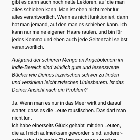
gibt es dann auch noch net­te Lek­to­ren, auf die man
alles schie­ben kann. Man ist eben nicht mehr für
alles ver­ant­wort­lich. Wenn es nicht funk­tio­niert, dann
hat man jemand, auf den man es schie­ben kann. Ich
kann nur mei­ne eige­nen Haa­re rau­fen, und bin für
jedes Kom­ma und eben auch jede Sei­ten­zahl selbst
ver­ant­wort­lich.
Auf­grund der schie­ren Men­ge an Ange­bo­te­nem im
Indie-Bereich sind wirk­lich gute und lesens­wer­te
Bücher wie Dei­nes inzwi­schen schwer zu fin­den
und ver­sin­ken leicht zwi­schen Unles­ba­rem. Ist das
Dei­ner Ansicht nach ein Pro­blem?
Ja. Wenn man es nur in das Meer wirft und dar­auf
war­tet, dass es die Leu­te raus­fi­schen. Das darf man
nicht tun.
Ich habe einer­seits Glück gehabt, mit den Leu­ten,
die auf mich auf­merk­sam gewor­den sind, ande­rer­