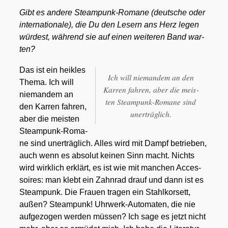
Gibt es ande­re Steam­punk-Roma­ne (deut­sche oder
inter­na­tio­na­le), die Du den Lesern ans Herz legen
wür­dest, wäh­rend sie auf einen wei­te­ren Band war­
ten?
Das ist ein heik­les
Ich will nie­man­dem an den
The­ma. Ich will
Kar­ren fah­ren, aber die meis­
nie­man­dem an
ten Steam­punk-Roma­ne sind
den Kar­ren fah­ren,
uner­träg­lich.
aber die meis­ten
Steam­punk-Roma­
ne sind uner­träg­lich. Alles wird mit Dampf betrie­ben,
auch wenn es abso­lut kei­nen Sinn macht. Nichts
wird wirk­lich erklärt, es ist wie mit man­chen Acces­
soires: man klebt ein Zahn­rad drauf und dann ist es
Steam­punk. Die Frau­en tra­gen ein Stahl­kor­sett,
außen? Steam­punk! Uhr­werk-Auto­ma­ten, die nie
auf­ge­zo­gen wer­den müs­sen? Ich sage es jetzt nicht