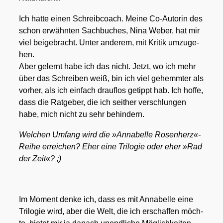
Ich hat­te einen Schreib­coach. Mei­ne Co-Autorin des
schon erwähn­ten Sach­bu­ches, Nina Weber, hat mir
viel bei­gebracht. Unter ande­rem, mit Kri­tik umzu­ge­
hen.
Aber gelernt habe ich das nicht. Jetzt, wo ich mehr
über das Schrei­ben weiß, bin ich viel gehemm­ter als
vor­her, als ich ein­fach drauf­los getippt hab. Ich hof­fe,
dass die Rat­ge­ber, die ich seit­her ver­schlun­gen
habe, mich nicht zu sehr behin­dern.
Wel­chen Umfang wird die »Anna­bel­le Rosenherz«-
Reihe errei­chen? Eher eine Tri­lo­gie oder eher »Rad
der Zeit«? ;)
Im Moment den­ke ich, dass es mit Anna­bel­le eine
Tri­lo­gie wird, aber die Welt, die ich erschaf­fen möch­