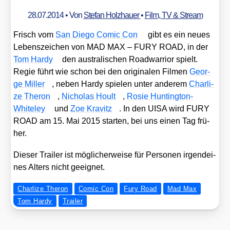
28.07.2014
• Von
Stefan Holzhauer
•
Film, TV & Stream
Frisch vom
San Die­go Comic Con
gibt es ein neu­es
Lebens­zei­chen von MAD MAX – FURY ROAD, in der
Tom Har­dy
den aus­tra­li­schen Road­war­ri­or spielt.
Regie führt wie schon bei den ori­gi­na­len Fil­men
Geor­
ge Mil­ler
, neben Har­dy spie­len unter ande­rem
Char­li­
ze The­ron
,
Nicho­las Hoult
,
Rosie Hun­ting­ton-
White­ley
und
Zoe Kra­vitz
. In den UISA wird FURY
ROAD am 15. Mai 2015 star­ten, bei uns einen Tag frü­
her.
Die­ser Trai­ler ist mög­li­cher­wei­se für Per­so­nen irgend­ei­
nes Alters nicht geeig­net.
Charlize Theron
Comic Con
Fury Road
Mad Max
Tom Hardy
Trailer