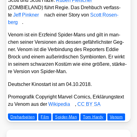
Scott und Scott Haze.
Ruben Flei­scher
(ZOMBIELAND) führt Regie. Das Dreh­buch ver­fass­
te
Jeff Pin­k­ner
nach einer Sto­ry von
Scott Rosen­
berg
.
Venom ist ein Erz­feind Spi­der-Mans und gilt in man­
chen sei­ner Ver­sio­nen als des­sen gefähr­lichs­ter Geg­
ner. Venom ist die Ver­bin­dung des Repor­ters Eddie
Brock und einem außer­ir­di­schen Sym­bi­on­ten. Er wirkt
in sei­nem schwar­zen Kos­tüm wie eine grö­ße­re, stär­ke­
re Ver­si­on von Spi­der-Man.
Deut­scher Kino­start ist am 04.10.2018.
Pro­mo­gra­fik Copy­right Mar­vel Comics, Erklä­rungs­text
zu Venom aus der
Wiki­pe­dia
,
CC BY SA
Dreharbeiten
Film
Spider-Man
Tom Hardy
Venom