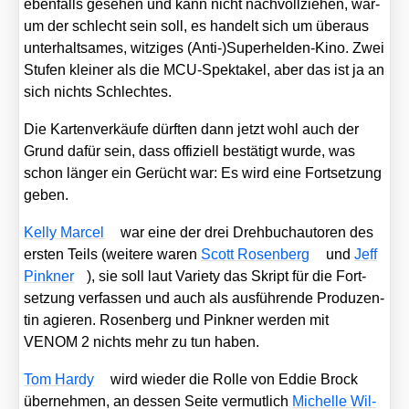
eben­falls gese­hen und kann nicht nach­voll­zie­hen, war­
um der schlecht sein soll, es han­delt sich um über­aus
unter­halt­sa­mes, wit­zi­ges (Anti-)Superhelden-Kino. Zwei
Stu­fen klei­ner als die MCU-Spek­ta­kel, aber das ist ja an
sich nichts Schlech­tes.
Die Kar­ten­ver­käu­fe dürf­ten dann jetzt wohl auch der
Grund dafür sein, dass offi­zi­ell bestä­tigt wur­de, was
schon län­ger ein Gerücht war: Es wird eine Fort­set­zung
geben.
Kel­ly Mar­cel
war eine der drei Dreh­buch­au­to­ren des
ers­ten Teils (wei­te­re waren
Scott Rosen­berg
und
Jeff
Pin­k­ner
), sie soll laut Varie­ty das Skript für die Fort­
set­zung ver­fas­sen und auch als aus­füh­ren­de Pro­du­zen­
tin agie­ren. Rosen­berg und Pin­k­ner wer­den mit
VENOM 2 nichts mehr zu tun haben.
Tom Har­dy
wird wie­der die Rol­le von Eddie Brock
über­neh­men, an des­sen Sei­te ver­mut­lich
Michel­le Wil­