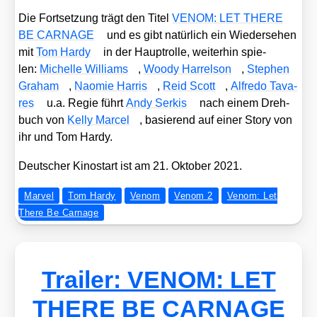
Die Fort­set­zung trägt den Titel
VENOM: LET THERE
BE CARNAGE
und es gibt natür­lich ein Wie­der­se­hen
mit
Tom Har­dy
in der Haupt­rol­le, wei­ter­hin spie­
len:
Michel­le Wil­liams
,
Woo­dy Har­rel­son
,
Ste­phen
Gra­ham
,
Nao­mie Har­ris
,
Reid Scott
,
Alfre­do Tava­
res
u.a. Regie führt
Andy Ser­kis
nach einem Dreh­
buch von
Kel­ly Mar­cel
, basie­rend auf einer Sto­ry von
ihr und Tom Har­dy.
Deut­scher Kino­start ist am 21. Okto­ber 2021.
Marvel
Tom Hardy
Venom
Venom 2
Venom: Let
There Be Carnage
Trailer: VENOM: LET
THERE BE CARNAGE