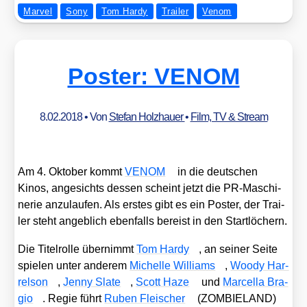
Marvel
Sony
Tom Hardy
Trailer
Venom
Poster: VENOM
8.02.2018
• Von
Stefan Holzhauer
•
Film, TV & Stream
Am 4. Okto­ber kommt
VENOM
in die deut­schen
Kinos, ange­sichts des­sen scheint jetzt die PR-Maschi­
ne­rie anzu­lau­fen. Als ers­tes gibt es ein Pos­ter, der Trai­
ler steht angeb­lich eben­falls bereist in den Start­lö­chern.
Die Titel­rol­le über­nimmt
Tom Har­dy
, an sei­ner Sei­te
spie­len unter ande­rem
Michel­le Wil­liams
,
Woo­dy Har­
rel­son
,
Jen­ny Sla­te
,
Scott Haze
und
Mar­cel­la Bra­
gio
. Regie führt
Ruben Flei­scher
(ZOMBIELAND)