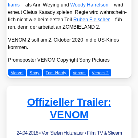
liams
als Ann Wey­ing und
Woo­dy Har­rel­son
wird
erneut Cle­tus Kasa­dy spie­len. Regie wird wahr­schein­
lich nicht wie beim ers­ten Teil
Ruben Flei­scher
füh­
ren, denn der arbei­tet an ZOMBIELAND 2.
VENOM 2 soll am 2. Okto­ber 2020 in die US-Kinos
kom­men.
Pro­mo­pos­ter VENOM Copy­right Sony Pic­tures
Marvel
Sony
Tom Hardy
Venom
Venom 2
Offizieller Trailer:
VENOM
24.04.2018
• Von
Stefan Holzhauer
•
Film, TV & Stream