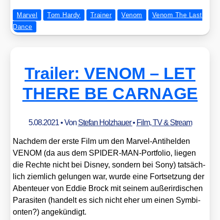
Marvel
Tom Hardy
Trainer
Venom
Venom The Last
Dance
Trailer: VENOM – LET
THERE BE CARNAGE
5.08.2021
• Von
Stefan Holzhauer
•
Film, TV & Stream
Nach­dem der ers­te Film um den Mar­vel-Anti­hel­den
VENOM (da aus dem SPI­DER-MAN-Port­fo­lio, lie­gen
die Rech­te nicht bei Dis­ney, son­dern bei Sony) tat­säch­
lich ziem­lich gelun­gen war, wur­de eine Fort­set­zung der
Aben­teu­er von Eddie Brock mit sei­nem außer­ir­di­schen
Para­si­ten (han­delt es sich nicht eher um einen Sym­bi­
on­ten?) ange­kün­digt.