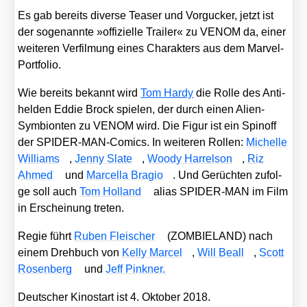
Es gab bereits diver­se Teaser und Vor­gu­cker, jetzt ist
der soge­nann­te »offi­zi­el­le Trai­ler« zu VENOM da, einer
wei­te­ren Ver­fil­mung eines Cha­rak­ters aus dem Mar­vel-
Port­fo­lio.
Wie bereits bekannt wird
Tom Har­dy
die Rol­le des Anti­
hel­den Eddie Brock spie­len, der durch einen Ali­en-
Sym­bi­on­ten zu VENOM wird. Die Figur ist ein Spin­off
der SPI­DER-MAN-Comics. In wei­te­ren Rol­len:
Michel­le
Wil­liams
,
Jen­ny Sla­te
,
Woo­dy Har­rel­son
,
Riz
Ahmed
und
Mar­cel­la Bra­gio
. Und Gerüch­ten zufol­
ge soll auch
Tom Hol­land
ali­as SPIDER-MAN im Film
in Erschei­nung tre­ten.
Regie führt
Ruben Flei­scher
(ZOMBIELAND) nach
einem Dreh­buch von
Kel­ly Mar­cel
,
Will Beall
,
Scott
Rosen­berg
und
Jeff Pin­k­ner.
Deut­scher Kino­start ist 4. Okto­ber 2018.