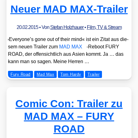
Neuer MAD MAX-Trailer
20.02.2015
• Von
Stefan Holzhauer
•
Film, TV & Stream
»
Everyone’s gone out of their mind« ist ein Zitat aus die­
sem neu­en Trai­ler zum
MAD MAX
-Reboot FURY
ROAD, der offen­sicht­lich aus Asi­en kommt. Ja … das
kann man so sagen. Mei­ne Her­ren …
Fury Road
Mad Max
Tom Hardy
Trailer
Comic Con: Trailer zu
MAD MAX – FURY
ROAD