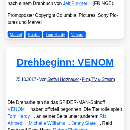
nach einem Dreh­buch von
Jeff Pin­k­ner
(FRINGE).
Pro­mo­pos­ter Copy­right Colum­bia Pic­tures, Sony Pic­
tures und Mar­vel
Marvel
Poster
Tom Hardy
Venom
Drehbeginn: VENOM
25.10.2017
• Von
Stefan Holzhauer
•
Film, TV & Stream
Die Dreh­ar­bei­ten für das SPI­DER-MAN-Spin­off
VENOM
haben offi­zi­ell begon­nen. Die Titel­rol­le spielt
Tom Har­dy
, an sei­ner Sei­te unter ande­rem
Riz
Ahmed
,
Michel­le Wil­liams
,
Jen­ny Sla­te
, Reid