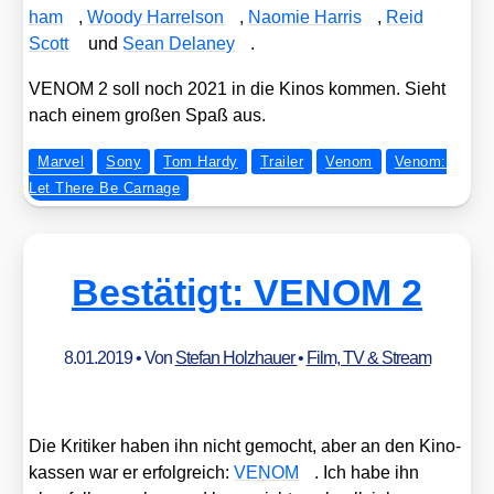
ham
,
Woo­dy Har­rel­son
,
Nao­mie Har­ris
,
Reid
Scott
und
Sean Delaney
.
VENOM 2 soll noch 2021 in die Kinos kom­men. Sieht
nach einem gro­ßen Spaß aus.
Marvel
Sony
Tom Hardy
Trailer
Venom
Venom:
Let There Be Carnage
Bestätigt: VENOM 2
8.01.2019
• Von
Stefan Holzhauer
•
Film, TV & Stream
Die Kri­ti­ker haben ihn nicht gemocht, aber an den Kino­
kas­sen war er erfolg­reich:
VENOM
. Ich habe ihn