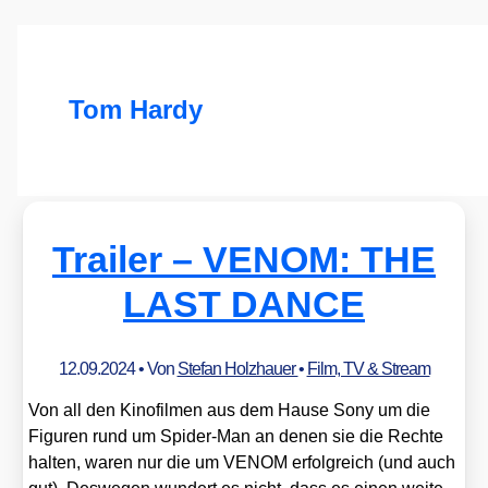
Tom Hardy
Trailer – VENOM: THE
LAST DANCE
12.09.2024
• Von
Stefan Holzhauer
•
Film, TV & Stream
Von all den Kino­fil­men aus dem Hau­se Sony um die
Figu­ren rund um Spi­der-Man an denen sie die Rech­te
hal­ten, waren nur die um VENOM erfolg­reich (und auch