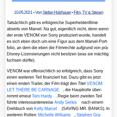
10.05.2021
• Von
Stefan Holzhauer
•
Film, TV & Stream
Tat­säch­lich gibt es erfolg­rei­che Super­hel­den­fil­me
abseits von Mar­vel. Na gut, eigent­lich nicht, denn wenn
der ers­te VENOM von Sony pro­du­ziert wur­de, han­delt
es sich eben doch um eine Figur aus dem Mar­vel-Port­
fo­lio, an dem die eben die Film­rech­te auf­grund von prä-
Dis­ney-Lizen­sie­run­gen nicht besit­zen (was sie mäch­tig
fuch­sen dürf­te).
VENOM war offen­sicht­lich so erfolg­reich, dass Sony
einen wei­te­ren Teil finan­ziert hat. Dazu gibt es jetzt
einen ers­ten Trai­ler, der Film trägt den Titel
VENOM:
LET THERE BE CARNAGE
, die Haupt­rol­le über­
nimmt erneut
Tom Har­dy
. Regie beim zwei­ten Teil
führ­te inter­es­san­ter­wei­se
Andy Ser­kis
nach einem
Dreh­buch von
Kel­ly Mar­cel
(SAVING MR. BANKS). In
wei­te­ren Rol­len:
Michel­le Wil­liams
,
Ste­phen Gra­