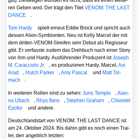
gut). Des­we­gen wun­dert es nicht, dass es einen wei­te­
ren Geben wird. Der trägt den Titel
VENOM: THE LAST
DANCE
.
Tom Har­dy
spielt erneut Eddie Brock und spricht auch
des­sen Ali­en-Sym­bi­on­ten. Neu ist Kel­ly Mar­cel der mit
dem drit­ten VENOM-Strei­fen sein Debut als Regis­seur
gibt. Er ver­fass­te zudem das Dreh­buch nach einer Sto­ry
von ihm und Har­dy. Aus­füh­ren­der Pro­du­zent ist
Joseph
M. Carac­cio­lo Jr.
, es pro­du­zie­ren Har­dy, Mar­cel,
Avi
Arad
,
Hutch Par­ker
,
Amy Pas­cal
und
Matt Tol­
mach
.
In wei­te­ren Rol­len sind zu sehen:
Juno Temp­le
,
Alan­
na Ubach
,
Rhys Ifans
,
Ste­phen Gra­ham
,
Chi­we­tel
Ejio­for
und ande­re.
Deutsch­land­start von VENOM: THE LAST DANCE ist
am 24. Okto­ber 2024. Bis dahin gibt es noch einen Trai­
ler, den angeb­lich letz­ten: