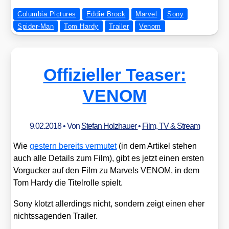
Columbia Pictures
Eddie Brock
Marvel
Sony
Spider-Man
Tom Hardy
Trailer
Venom
Offizieller Teaser:
VENOM
9.02.2018
• Von
Stefan Holzhauer
•
Film, TV & Stream
Wie
ges­tern bereits ver­mu­tet
(in dem Arti­kel ste­hen
auch alle Details zum Film), gibt es jetzt einen ers­ten
Vor­gu­cker auf den Film zu Mar­vels VENOM, in dem
Tom Har­dy die Titel­rol­le spielt.
Sony klotzt aller­dings nicht, son­dern zeigt einen eher
nichts­sa­gen­den Trai­ler.