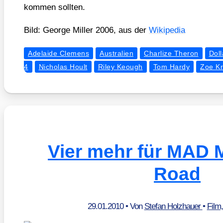
kom­men soll­ten.
Bild: Geor­ge Mil­ler 2006, aus der
Wiki­pe­dia
Adelaide Clemens
Australien
Charlize Theron
Doll
4
Nicholas Hoult
Riley Keough
Tom Hardy
Zoe Kr
Vier mehr für MAD 
Road
29.01.2010
• Von
Stefan Holzhauer
•
Film