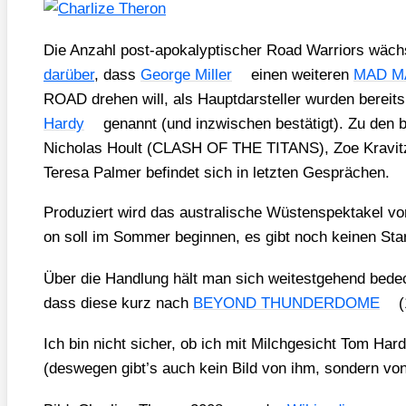
Die Anzahl post-apo­ka­lyp­ti­scher Road War­ri­ors wäc
dar­über
, dass
Geor­ge Mil­ler
einen wei­te­ren
MAD M
ROAD dre­hen will, als Haupt­dar­stel­ler wur­den bereit
Har­dy
genannt (und inzwi­schen bestä­tigt). Zu den b
Nicho­las Hoult (CLASH OF THE TITANS), Zoe Kra­vitz 
Tere­sa Pal­mer befin­det sich in letz­ten Gesprä­chen.
Pro­du­ziert wird das aus­tra­li­sche Wüs­ten­spek­ta­kel v
on soll im Som­mer begin­nen, es gibt noch kei­nen Start
Über die Hand­lung hält man sich wei­test­ge­hend bedec
dass die­se kurz nach
BEYOND THUNDERDOME
(
Ich bin nicht sicher, ob ich mit Milch­ge­sicht Tom Har
(des­we­gen gibt’s auch kein Bild von ihm, son­dern von