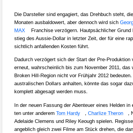
Die Dar­stel­ler sind enga­giert, das Dreh­buch steht, die
Mona­ten aus­bal­do­wert, aber den­noch wird sich
Geor­g
MAX
Fran­chise ver­zö­gern. Haut­psäch­li­cher Grund h
stieg des Aus­sie-Dol­lar in letz­ter Zeit, der für eine ra
sicht­lich anfal­len­den Kos­ten führt.
Dadurch ver­zö­gert sich der Start der Pre-Pro­duk­
erneut, wahr­schein­lich bis zum Novem­ber 2011, das w
Bro­ken Hill-Regi­on nicht vor Früh­jahr 2012 bedeu­ten. 
aus­tra­li­schen Dol­lars anhal­ten, könn­te das sogar da
kom­plett abge­sagt wer­den muss.
In der neu­en Fas­sung der Aben­teu­er eines Hel­den in 
ten unter ande­rem
Tom Har­dy
,
Char­li­ze The­ron
, 
Ade­lai­de Cle­mens und Riley Keough spie­len. Regis­seu
angeb­lich gleich zwei Fil­me am Stück dre­hen, die da