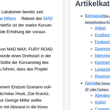
Artikelka
 Loka­tio­nen bereits seit
Beitragsart
Die 
e Mil­lers
Reboot des
MAD
beispielsweise 
ier­für ist der star­ke Kurs­an­
Artikel
pi­de Erhö­hung der vor­aus­
Erzählu
Feature
Gewinns
ti­on von MAD MAX: FURY ROAD
ür­de einen Dreh­start in der
Intervie
Soll­te der Kurs­an­stieg des
Kommen
zu füh­ren, dass das Pro­jekt
Lesepro
Rezensi
Genre
Die Genre
einem End­zeit-Sze­na­rio soll­
SF oder Fantasy
Nicho­las Hoult, Zoe Kra­vitz,
Abenteu
r Geor­ge Mil­ler woll­te
Action
nn mit Abstand in die Kinos
Comedy