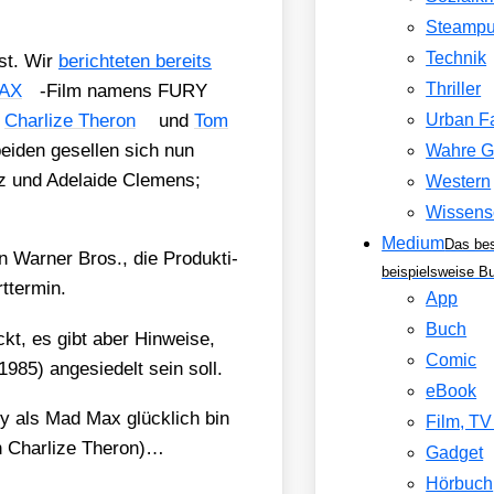
Steamp
Technik
hst. Wir
berich­te­ten bereits
Thriller
AX
-Film namens FURY
s
Char­li­ze The­ron
und
Tom
Urban F
ei­den gesel­len sich nun
Wahre G
und Ade­lai­de Cle­mens;
Western
Wissens
Medium
Das be
on War­ner Bros., die Pro­duk­ti­
beispielsweise B
­ter­min.
App
Buch
kt, es gibt aber Hin­wei­se,
Comic
1985) ange­sie­delt sein soll.
eBook
­dy als Mad Max glück­lich bin
Film, T
 Char­li­ze The­ron)…
Gadget
Hörbuch