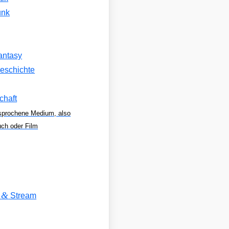
unk
antasy
eschichte
chaft
sprochene Medium, also
uch oder Film
&
V
Stream