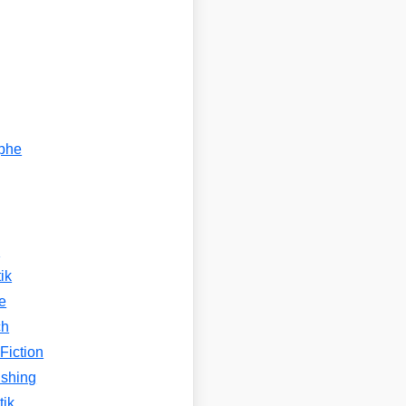
ophe
n
ik
e
ch
Fiction
ishing
tik