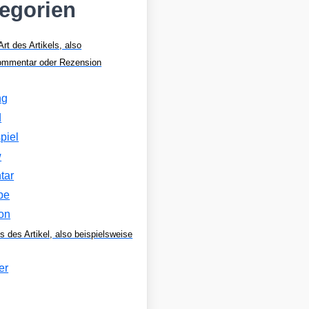
tegorien
Art des Artikels, also
Kommentar oder Rezension
ng
d
piel
w
tar
be
on
s des Artikel, also beispielsweise
er