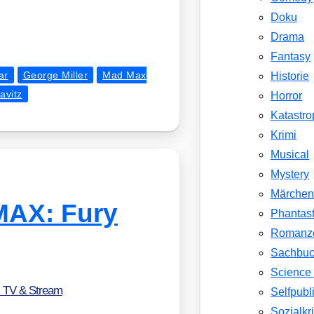
Doku
Drama
Fantasy
ar
George Miller
Mad Max
Historie
avitz
Horror
Katastr
Krimi
Musical
Mystery
Märche
MAX: Fury
Phantast
Romanz
Sachbu
Science 
, TV & Stream
Selfpubl
Sozialkri