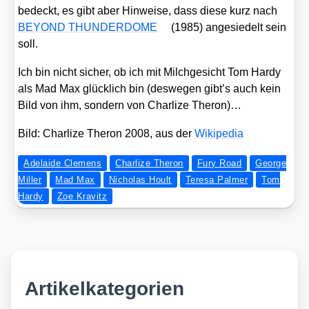
bedeckt, es gibt aber Hin­wei­se, dass die­se kurz nach
BEYOND THUNDERDOME
(1985) ange­sie­delt sein
soll.
Ich bin nicht sicher, ob ich mit Milch­ge­sicht Tom Har­dy
als Mad Max glück­lich bin (des­we­gen gibt’s auch kein
Bild von ihm, son­dern von Char­li­ze The­ron)…
Bild: Char­li­ze The­ron 2008, aus der
Wiki­pe­dia
Adelaide Clemens
Charlize Theron
Fury Road
George
Miller
Mad Max
Nicholas Hoult
Teresa Palmer
Tom
Hardy
Zoe Kravitz
Artikelkategorien