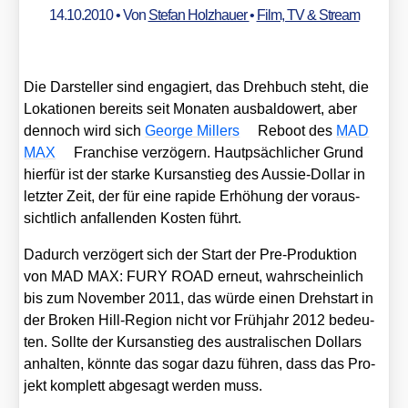
14.10.2010
• Von
Stefan Holzhauer
•
Film, TV & Stream
Die Dar­stel­ler sind enga­giert, das Dreh­buch steht, die
Loka­tio­nen bereits seit Mona­ten aus­bal­do­wert, aber
den­noch wird sich
Geor­ge Mil­lers
Reboot des
MAD
MAX
Fran­chise ver­zö­gern. Haut­psäch­li­cher Grund
hier­für ist der star­ke Kurs­an­stieg des Aus­sie-Dol­lar in
letz­ter Zeit, der für eine rapi­de Erhö­hung der vor­aus­
sicht­lich anfal­len­den Kos­ten führt.
Dadurch ver­zö­gert sich der Start der Pre-Pro­duk­ti­on
von MAD MAX: FURY ROAD erneut, wahr­schein­lich
bis zum Novem­ber 2011, das wür­de einen Dreh­start in
der Bro­ken Hill-Regi­on nicht vor Früh­jahr 2012 bedeu­
ten. Soll­te der Kurs­an­stieg des aus­tra­li­schen Dol­lars
anhal­ten, könn­te das sogar dazu füh­ren, dass das Pro­
jekt kom­plett abge­sagt wer­den muss.