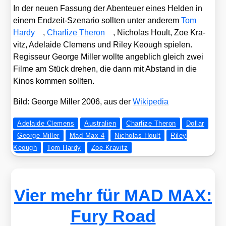
In der neu­en Fas­sung der Aben­teu­er eines Hel­den in
einem End­zeit-Sze­na­rio soll­ten unter ande­rem
Tom
Har­dy
,
Char­li­ze The­ron
, Nicho­las Hoult, Zoe Kra­
vitz, Ade­lai­de Cle­mens und Riley Keough spie­len.
Regis­seur Geor­ge Mil­ler woll­te angeb­lich gleich zwei
Fil­me am Stück dre­hen, die dann mit Abstand in die
Kinos kom­men soll­ten.
Bild: Geor­ge Mil­ler 2006, aus der
Wiki­pe­dia
Adelaide Clemens
Australien
Charlize Theron
Dollar
George Miller
Mad Max 4
Nicholas Hoult
Riley
Keough
Tom Hardy
Zoe Kravitz
Vier mehr für MAD MAX:
Fury Road