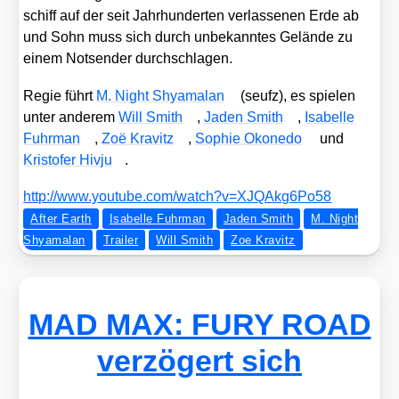
schiff auf der seit Jahr­hun­der­ten ver­las­se­nen Erde ab
und Sohn muss sich durch unbe­kann­tes Gelän­de zu
einem Not­sen­der durch­schla­gen.
Regie führt
M. Night Shya­mal­an
(seufz), es spie­len
unter ande­rem
Will Smith
,
Jaden Smith
,
Isa­bel­le
Fuhr­man
,
Zoë Kra­vitz
,
Sophie Oko­n­edo
und
Kris­to­fer Hiv­ju
.
http://​www​.you​tube​.com/​w​a​t​c​h​?​v​=​X​J​Q​A​k​g​6​P​o58
After Earth
Isabelle Fuhrman
Jaden Smith
M. Night
Shyamalan
Trailer
Will Smith
Zoe Kravitz
MAD MAX: FURY ROAD
verzögert sich