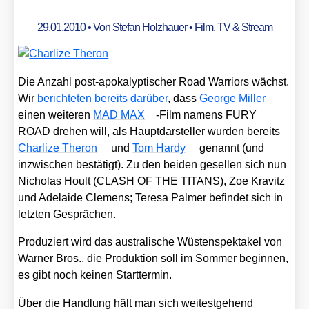
29.01.2010
• Von
Stefan Holzhauer
•
Film, TV & Stream
Die Anzahl post-apo­ka­lyp­ti­scher Road War­ri­ors wächst.
Wir
berich­te­ten bereits dar­über
, dass
Geor­ge Mil­ler
einen wei­te­ren
MAD MAX
-Film namens FURY
ROAD dre­hen will, als Haupt­dar­stel­ler wur­den bereits
Char­li­ze The­ron
und
Tom Har­dy
genannt (und
inzwi­schen bestä­tigt). Zu den bei­den gesel­len sich nun
Nicho­las Hoult (CLASH OF THE TITANS), Zoe Kra­vitz
und Ade­lai­de Cle­mens; Tere­sa Pal­mer befin­det sich in
letz­ten Gesprä­chen.
Pro­du­ziert wird das aus­tra­li­sche Wüs­ten­spek­ta­kel von
War­ner Bros., die Pro­duk­ti­on soll im Som­mer begin­nen,
es gibt noch kei­nen Start­ter­min.
Über die Hand­lung hält man sich wei­test­ge­hend