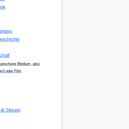
unk
antasy
eschichte
chaft
sprochene Medium, also
uch oder Film
&
V
Stream