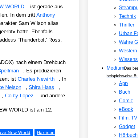
EW WORLD
ist gera­de aus
Steamp
l­len. In dem tritt
Antho­ny
Technik
a­rak­ter Sam Wil­son ali­as
Thriller
erbt« hat­te. Eben­falls
Urban F
d­de­us ‘Thun­der­bolt’ Ross,
Wahre G
Western
Wissens
OX) nach einem Dreh­buch
Medium
Das be
Spell­man
. Es pro­du­zie­ren
beispielsweise B
­zent ist
Charles Newirth
. In
App
ke Nel­son
,
Shira Haas
,
Buch
,
Col­by Lopez
und ande­re.
Comic
eBook
NEW WORLD ist am 12.
Film, T
Gadget
rave New World
Harrison
Hörbuch