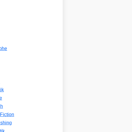
ophe
n
ik
e
ch
Fiction
ishing
tik