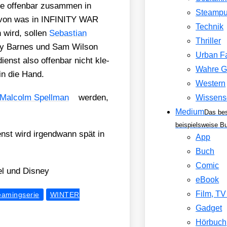
die offen­bar zusam­men in
Steamp
ig davon was in INFINITY WAR
Technik
 wird, sol­len
Sebas­ti­an
Thriller
cky Bar­nes und Sam Wil­son
Urban F
ienst also offen­bar nicht kle­
Wahre G
 in die Hand.
Western
Mal­colm Spell­man
wer­den,
Wissens
Medium
Das be
beispielsweise B
enst wird irgend­wann spät in
App
Buch
Comic
vel und Dis­ney
eBook
Film, T
eamingserie
WINTER
Gadget
Hörbuch