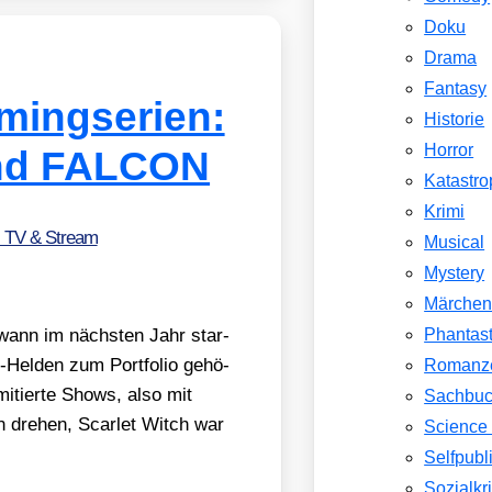
Doku
Drama
Fantasy
amingserien:
Historie
Horror
nd FALCON
Katastr
Krimi
, TV & Stream
Musical
Mystery
Märche
­wann im nächs­ten Jahr star­
Phantast
-Hel­den zum Port­fo­lio gehö­
Romanz
mi­tier­te Shows, also mit
Sachbu
en dre­hen, Scar­let Witch war
Science 
Selfpubl
Sozialkri