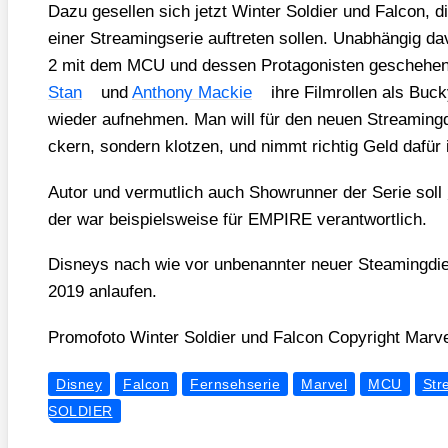
Dazu gesel­len sich jetzt Win­ter Sol­dier und Fal­con, 
einer Strea­ming­se­rie auf­tre­ten sol­len. Unab­hän­g
2 mit dem MCU und des­sen Prot­ago­nis­ten gesche­hen
Stan
und
Antho­ny Mackie
ihre Film­rol­len als Bu
wie­der auf­neh­men. Man will für den neu­en Strea­ming­d
ckern, son­dern klot­zen, und nimmt rich­tig Geld dafür
Autor und ver­mut­lich auch Show­run­ner der Serie soll
der war bei­spiels­wei­se für EMPIRE ver­ant­wort­lich.
Dis­neys nach wie vor unbe­nann­ter neu­er Steam­ing­di
2019 anlau­fen.
Pro­mo­fo­to Win­ter Sol­dier und Fal­con Copy­right Mar­
Disney
Falcon
Fernsehserie
Marvel
MCU
Str
SOLDIER