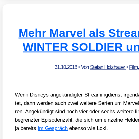
Mehr Marvel als Stre
WINTER SOLDIER u
31.10.2018
• Von
Stefan Holzhauer
•
Film
Wenn Dis­neys ange­kün­dig­ter Strea­ming­dienst irgend
tet, dann wer­den auch zwei wei­te­re Seri­en um Mar­vel
ren. Ange­kün­digt sind noch vier oder sechs wei­te­re li
begrenz­ter Epi­so­den­zahl, die sich um ein­zel­ne Hel­d
ja bereits
im Gespräch
eben­so wie Loki.