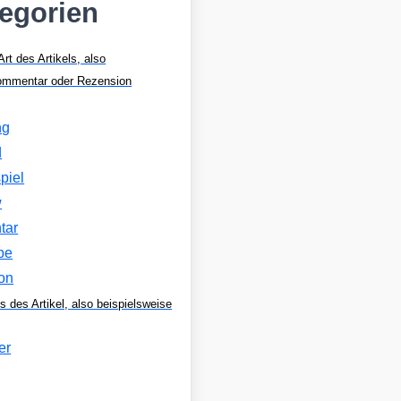
tegorien
Art des Artikels, also
Kommentar oder Rezension
ng
d
piel
w
tar
be
on
s des Artikel, also beispielsweise
er