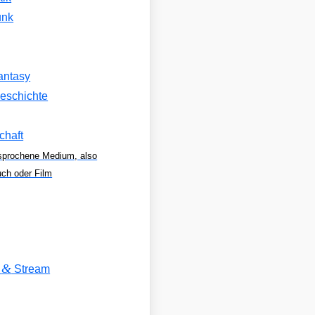
unk
antasy
eschichte
chaft
sprochene Medium, also
uch oder Film
&
V
Stream