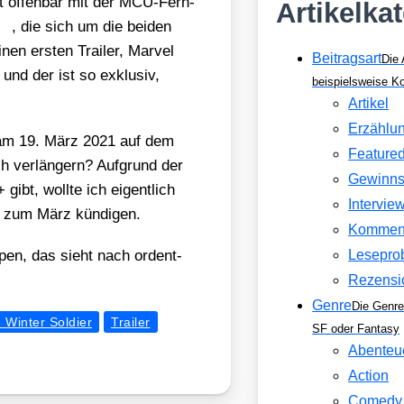
t offen­bar mit der MCU-Fern­
Artikelka
, die sich um die bei­den
nen ers­ten Trai­ler, Mar­vel
Beitragsart
Die 
 und der ist so exklu­siv,
beispielsweise 
Artikel
Erzählu
ll am 19. März 2021 auf dem
Feature
 ver­län­gern? Auf­grund der
Gewinns
 gibt, woll­te ich eigent­lich
Intervie
um März kün­di­gen.
Kommen
­pen, das sieht nach ordent­
Lesepro
Rezensi
Genre
Die Genre
 Winter Soldier
Trailer
SF oder Fantasy
Abenteu
Action
Comedy