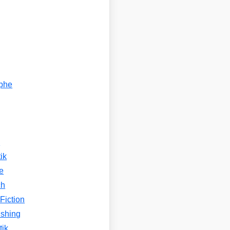
ophe
n
ik
e
ch
Fiction
ishing
tik