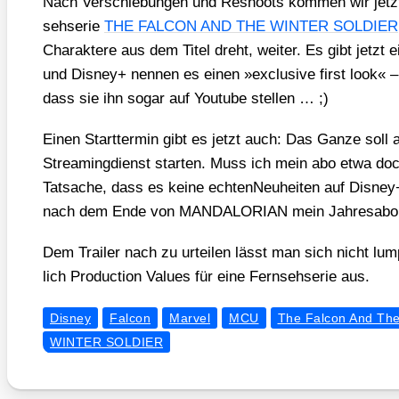
Nach Ver­schie­bun­gen und Reshoots kom­men wir jetz
seh­se­rie
THE FALCON AND THE WINTER SOLDIER
Cha­rak­te­re aus dem Titel dreht, wei­ter. Es gibt jetzt ei
und Dis­ney+ nen­nen es einen »exclu­si­ve first look« –
dass sie ihn sogar auf You­tube stel­len … ;)
Einen Start­ter­min gibt es jetzt auch: Das Gan­ze so
Strea­ming­dienst star­ten. Muss ich mein abo etwa doch
Tat­sa­che, dass es kei­ne ech­ten­Neu­hei­ten auf Dis­ney+
nach dem Ende von MANDALORIAN mein Jah­res­abo z
Dem Trai­ler nach zu urtei­len lässt man sich nicht lum
lich Pro­duc­tion Values für eine Fern­seh­se­rie aus.
Disney
Falcon
Marvel
MCU
The Falcon And The
WINTER SOLDIER