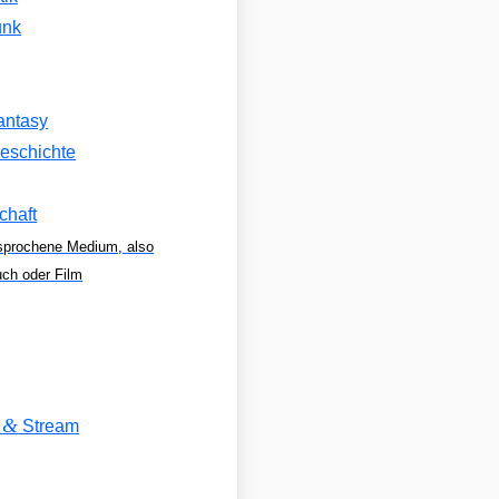
unk
antasy
eschichte
chaft
sprochene Medium, also
uch oder Film
&
V
Stream