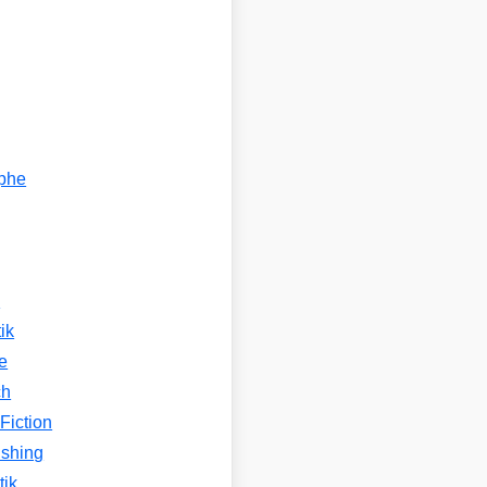
ophe
n
ik
e
ch
Fiction
ishing
tik