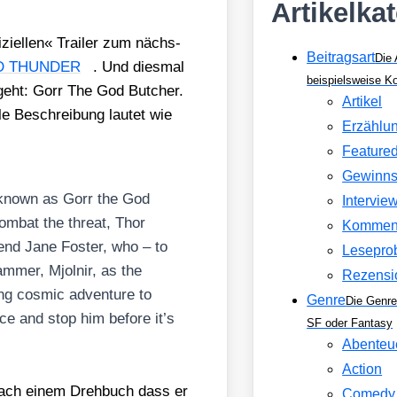
Artikelka
zi­el­len« Trai­ler zum nächs­
Beitragsart
Die 
D THUNDER
. Und dies­mal
beispielsweise 
geht: Gorr The God But­cher.
Artikel
­le Beschrei­bung lau­tet wie
Erzählu
Feature
Gewinns
ler known as Gorr the God
Intervie
om­bat the thre­at, Thor
Kommen
i­end Jane Fos­ter, who – to
Lesepro
am­mer, Mjol­nir, as the
Rezensi
ing cos­mic adven­ture to
Genre
Die Genre
ce and stop him befo­re it’s
SF oder Fantasy
Abenteu
Action
nach einem Dreh­buch dass er
Comedy