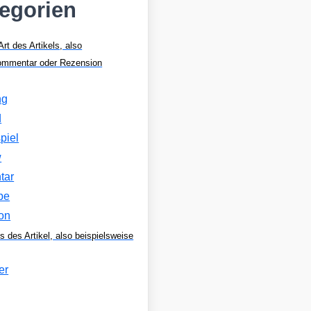
tegorien
Art des Artikels, also
Kommentar oder Rezension
ng
d
piel
w
tar
be
on
s des Artikel, also beispielsweise
er