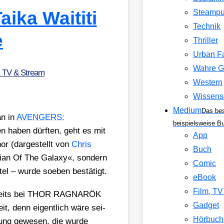
aika Waititi
Steamp
Technik
e
Thriller
Urban F
Wahre G
, TV & Stream
Western
Wissens
Medium
Das be
an in
AVENGERS:
beispielsweise B
en haben dürf­ten, geht es mit
App
or (dar­ge­stellt von
Chris
Buch
di­an Of The Gala­xy«, son­dern
Comic
el – wur­de soeben bestä­tigt.
eBook
Film, T
bereits bei THOR RAGNARÖK
Gadget
Zeit, denn eigent­lich wäre sei­
Hörbuch
­mung gewe­sen, die wur­de