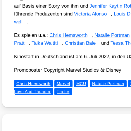
auf Basis einer Sto­ry von ihm und
Jen­ni­fer Kay­tin Ro
füh­ren­de Pro­du­zen­ten sind
Vic­to­ria Alon­so
,
Lou­is D’
well
.
Es spie­len u.a.:
Chris Hems­worth
,
Nata­lie Port­man
Pratt
,
Taika Wai­ti­ti
,
Chris­ti­an Bale
und
Tes­sa T
Kino­start in Deutsch­land ist am 6. Juli 2022, in den 
&
Pro­mo­pos­ter Copy­right Mar­vel Stu­di­os
Dis­ney
Chris Hemsworth
Marvel
MCU
Natalie Portman
Love And Thunder
Trailer