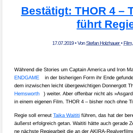
Bestätigt: THOR 4 – T
führt Regi
17.07.2019
• Von
Stefan Holzhauer
•
Film
Wäh­rend die Sto­ries um Cap­tain Ame­ri­ca und Iron M
ENDGAME
in der bis­he­ri­gen Form ihr Ende gefun­d
dem inzwi­schen leicht über­ge­wich­ti­gen Don­ner­gott Th
Hems­worth
) wei­ter. Aber offen­bar nicht als »Asgar­
in einem eige­nen Film. THOR 4 – bis­her noch ohne Tit
Regie soll erneut
Taika Wai­ti­ti
füh­ren, das hat der 
äußerst erfolg­reich getan. Wai­ti­ti hät­te auch gera­de 
ne nächs­te Regie­ar­beit die an der AKI­RA-Real­ver­fil