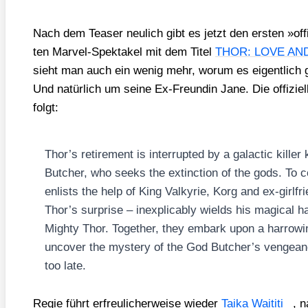
Nach dem Teaser neu­lich gibt es jetzt den ers­ten »offi­
ten Mar­vel-Spek­ta­kel mit dem Titel
THOR: LOVE AN
sieht man auch ein wenig mehr, wor­um es eigent­lich 
Und natür­lich um sei­ne Ex-Freun­din Jane. Die offi­zi­el
folgt:
Thor’s reti­re­ment is inter­rupt­ed by a galac­tic kil­
But­cher, who seeks the extinc­tion of the gods. To c
enlists the help of King Val­ky­rie, Korg and ex-girl­fr
Thor’s sur­pri­se – inex­pli­ca­bly wields his magi­cal h
Migh­ty Thor. Tog­e­ther, they embark upon a har­ro­w
unco­ver the mys­tery of the God Butcher’s ven­ge­an­
too late.
Regie führt erfreu­li­cher­wei­se wie­der
Taika Wai­ti­ti
, 