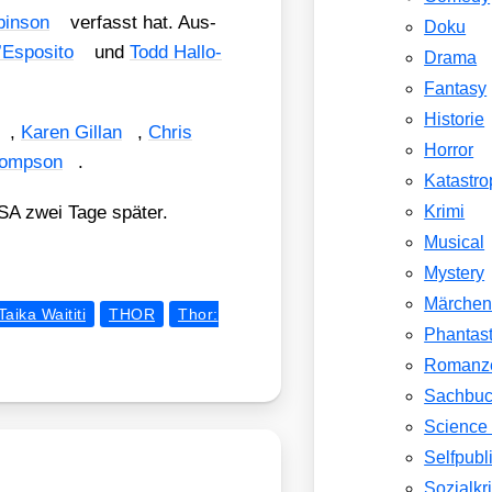
bin­son
ver­fasst hat. Aus­
Doku
Es­po­si­to
und
Todd Hal­lo­
Drama
Fantasy
Historie
,
Karen Gil­lan
,
Chris
Horror
homp­son
.
Katastr
USA zwei Tage spä­ter.
Krimi
Musical
Mystery
Märche
Taika Waititi
THOR
Thor:
Phantast
Romanz
Sachbu
Science 
Selfpubl
Sozialkri