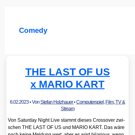
Comedy
THE LAST OF US
x MARIO KART
6.02.2023
• Von
Stefan Holzhauer
•
Computerspiel
,
Film, TV &
Stream
Von Satur­day Night Live stammt die­ses Cross­over zwi­
schen THE LAST OF US und MARIO KART. Das wäre
noch kei­ne Mel­dung wert, aber es wird hila­rious, wenn