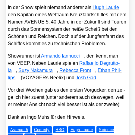
In der Show spielt nie­mand ande­rer als
Hugh Lau­rie
den Kapi­tän eines Welt­raum-Kreuz­fahrt­schif­fes mit dem
Namen AVENUE 5. 40 Jah­re in der Zukunft sind Tou­ren
durch das Son­nen­sys­tem der hei­ße Scheiß bei den
Schö­nen und Rei­chen. Doch auf der Jung­fern­fahrt des
Schif­fes kommt es zu tech­ni­schen Pro­ble­men.
Show­run­ner ist
Arman­do Ian­nuc­ci
, den kennt man
von VEEP. Neben Lau­rie spie­len
Raf­fa­el­lo Deg­rut­to­
la
,
Suzy Naka­mu­ra
,
Rebec­ca Front
,
Ethan Phil­
lips
(VOY­A­GERs Nee­lix) und
Josh Gad
.
Vor drei Wochen gab es den ers­ten Vor­gu­cker, den zei­
ge ich hier zuerst (unter ande­rem auch des­we­gen, weil
er mei­ner Ansicht nach viel bes­ser ist als der zwei­te):
Dank an Ingo Muhs für den Hin­weis.
Avenue 5
Comedy
HBO
Hugh Laurie
Science