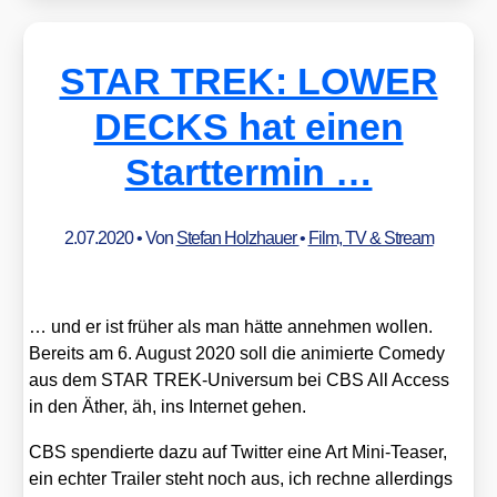
STAR TREK: LOWER
DECKS hat einen
Starttermin …
2.07.2020
• Von
Stefan Holzhauer
•
Film, TV & Stream
… und er ist frü­her als man hät­te anneh­men wol­len.
Bereits am 6. August 2020 soll die ani­mier­te Come­dy
aus dem STAR TREK-Uni­ver­sum bei CBS All Access
in den Äther, äh, ins Inter­net gehen.
CBS spen­dier­te dazu auf Twit­ter eine Art Mini-Teaser,
ein ech­ter Trai­ler steht noch aus, ich rech­ne aller­dings