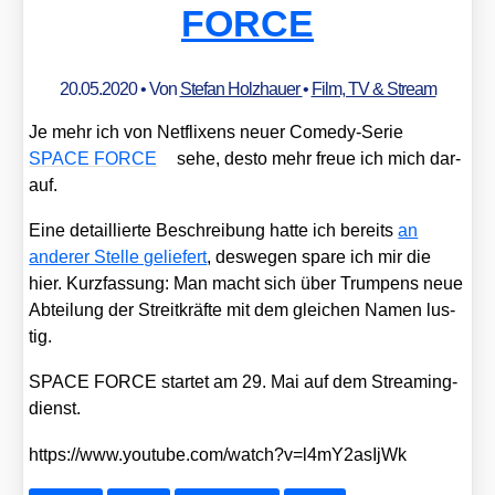
FORCE
20.05.2020
• Von
Stefan Holzhauer
•
Film, TV & Stream
Je mehr ich von Net­fli­xens neu­er Come­dy-Serie
SPACE FORCE
sehe, des­to mehr freue ich mich dar­
auf.
Eine detail­lier­te Beschrei­bung hat­te ich bereits
an
ande­rer Stel­le gelie­fert
, des­we­gen spa­re ich mir die
hier. Kurz­fas­sung: Man macht sich über Trumpens neue
Abtei­lung der Streit­kräf­te mit dem glei­chen Namen lus­
tig.
SPACE FORCE star­tet am 29. Mai auf dem Strea­ming­
dienst.
https://​www​.you​tube​.com/​w​a​t​c​h​?​v​=​l​4​m​Y​2​a​s​I​jWk