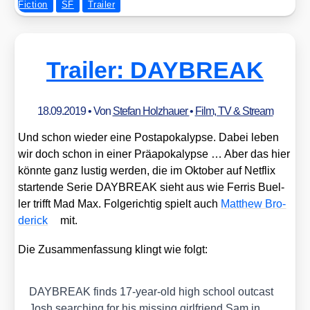
Fiction
SF
Trailer
Trailer: DAYBREAK
18.09.2019
• Von
Stefan Holzhauer
•
Film, TV & Stream
Und schon wie­der eine Post­apo­ka­lyp­se. Dabei leben
wir doch schon in einer Prä­apo­ka­lyp­se … Aber das hier
könn­te ganz lus­tig wer­den, die im Okto­ber auf Net­flix
star­ten­de Serie DAYBREAK sieht aus wie Fer­ris Buel­
ler trifft Mad Max. Fol­ge­rich­tig spielt auch
Matthew Bro­
de­rick
mit.
Die Zusam­men­fas­sung klingt wie folgt:
DAYBREAK finds 17-year-old high school out­cast
Josh sear­ching for his miss­ing girl­fri­end Sam in