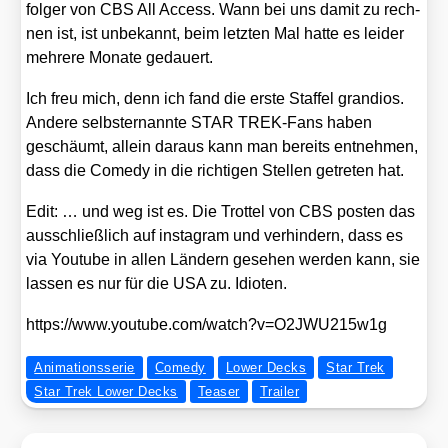
fol­ger von CBS All Access. Wann bei uns damit zu rech­
nen ist, ist unbe­kannt, beim letz­ten Mal hat­te es lei­der
meh­re­re Mona­te gedau­ert.
Ich freu mich, denn ich fand die ers­te Staf­fel gran­di­os.
Ande­re selbst­er­nann­te STAR TREK-Fans haben
geschäumt, allein dar­aus kann man bereits ent­neh­men,
dass die Come­dy in die rich­ti­gen Stel­len getre­ten hat.
Edit: … und weg ist es. Die Trot­tel von CBS pos­ten das
aus­schließ­lich auf insta­gram und ver­hin­dern, dass es
via You­tube in allen Län­dern gese­hen wer­den kann, sie
las­sen es nur für die USA zu. Idio­ten.
https://​www​.you​tube​.com/​w​a​t​c​h​?​v​=​O​2​J​W​U​2​1​5​w1g
Animationsserie
Comedy
Lower Decks
Star Trek
Star Trek Lower Decks
Teaser
Trailer