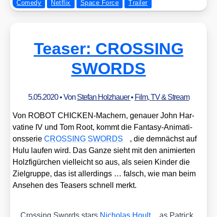
Comedy
Netflix
Space Force
Trailer
Teaser: CROSSING
SWORDS
5.05.2020
• Von
Stefan Holzhauer
•
Film, TV & Stream
Von ROBOT CHI­CKEN-Machern, genau­er John Har­
vat­i­ne IV und Tom Root, kommt die Fan­ta­sy-Ani­ma­ti­
ons­se­rie
CROSSING SWORDS
, die dem­nächst auf
Hulu lau­fen wird. Das Gan­ze sieht mit den ani­mier­ten
Holz­fi­gür­chen viel­leicht so aus, als sei­en Kin­der die
Ziel­grup­pe, das ist aller­dings … falsch, wie man beim
Anse­hen des Teasers schnell merkt.
Crossing Swords stars
Nicho­las Hoult
as Patrick,