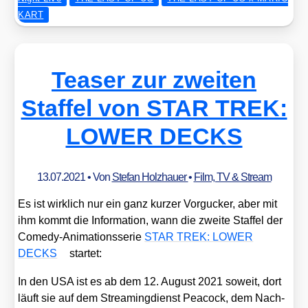
KART
Teaser zur zweiten
Staffel von STAR TREK:
LOWER DECKS
13.07.2021
• Von
Stefan Holzhauer
•
Film, TV & Stream
Es ist wirk­lich nur ein ganz kur­zer Vor­gu­cker, aber mit
ihm kommt die Infor­ma­ti­on, wann die zwei­te Staf­fel der
Come­dy-Ani­ma­ti­ons­se­rie
STAR TREK: LOWER
DECKS
star­tet:
In den USA ist es ab dem 12. August 2021 soweit, dort
läuft sie auf dem Strea­ming­dienst Pea­cock, dem Nach­