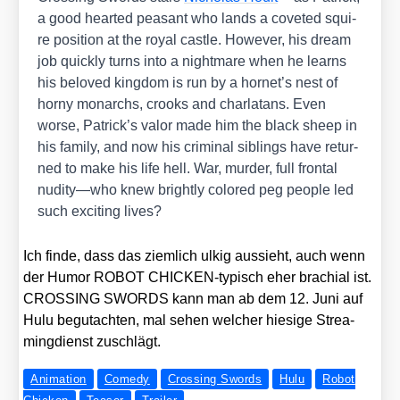
a good hear­ted peasant who lands a cove­ted squi­
re posi­ti­on at the roy­al cast­le. Howe­ver, his dream
job quick­ly turns into a night­ma­re when he lear­ns
his bel­oved king­dom is run by a hornet’s nest of
hor­ny mon­archs, crooks and char­la­tans. Even
worse, Patrick’s valor made him the black sheep in
his fami­ly, and now his cri­mi­nal siblings have retur­
ned to make his life hell. War, mur­der, full fron­tal
nudity—who knew bright­ly colo­red peg peo­p­le led
such exci­ting lives?
Ich fin­de, dass das ziem­lich ulkig aus­sieht, auch wenn
der Humor ROBOT CHI­CKEN-typisch eher bra­chi­al ist.
CROSSING SWORDS kann man ab dem 12. Juni auf
Hulu begut­ach­ten, mal sehen wel­cher hie­si­ge Strea­
ming­dienst zuschlägt.
Animation
Comedy
Crossing Swords
Hulu
Robot