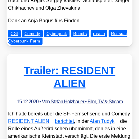
Buch und Regie: Ser­gey Vasi­liev, Schau­spie­ler: Ser­gei
Chik­ha­chev und Olga Zheva­ki­na.
Dank an Anja Bagus fürs Fin­den.
CGI
Comedy
Cyberpunk
Robots
russia
Russian
Cyberpunk Farm
Trailer: RESIDENT
ALIEN
15.12.2020
• Von
Stefan Holzhauer
•
Film, TV & Stream
Ich hat­te bereits über die SF-Fern­seh­se­rie und Come­dy
RESIDENT ALIEN
berich­tet
, in der
Alan Tudyk
die
Rol­le eines Außer­ir­di­schen über­nimmt, den es in eine
ame­ri­ka­ni­sche Klein­stadt ver­schlägt. Die ers­te Mel­dung