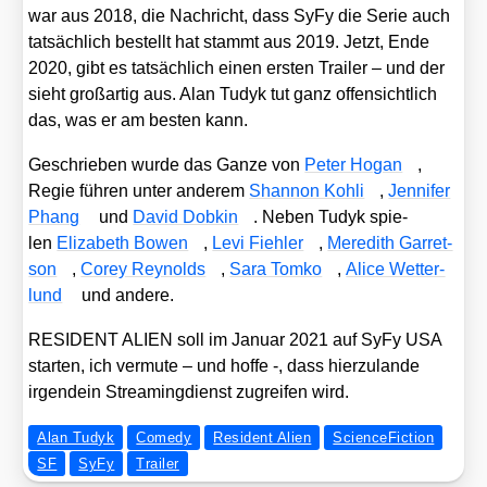
war aus 2018, die Nach­richt, dass SyFy die Serie auch
tat­säch­lich bestellt hat stammt aus 2019. Jetzt, Ende
2020, gibt es tat­säch­lich einen ers­ten Trai­ler – und der
sieht groß­ar­tig aus. Alan Tudyk tut ganz offen­sicht­lich
das, was er am bes­ten kann.
Geschrie­ben wur­de das Gan­ze von
Peter Hogan
,
Regie füh­ren unter ande­rem
Shan­non Koh­li
,
Jen­ni­fer
Phang
und
David Dob­kin
. Neben Tudyk spie­
len
Eliza­beth Bowen
,
Levi Fieh­ler
,
Mer­edith Gar­ret­
son
,
Corey Rey­nolds
,
Sara Tom­ko
,
Ali­ce Wet­ter­
lund
und ande­re.
RESIDENT ALIEN soll im Janu­ar 2021 auf SyFy USA
star­ten, ich ver­mu­te – und hof­fe -, dass hier­zu­lan­de
irgend­ein Strea­ming­dienst zugrei­fen wird.
Alan Tudyk
Comedy
Resident Alien
ScienceFiction
SF
SyFy
Trailer