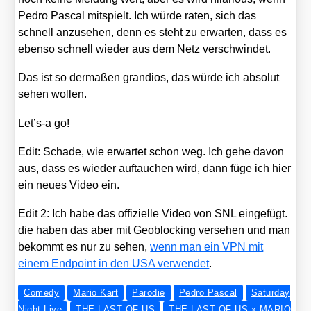
Pedro Pas­cal mit­spielt. Ich wür­de raten, sich das
schnell anzu­se­hen, denn es steht zu erwar­ten, dass es
eben­so schnell wie­der aus dem Netz ver­schwin­det.
Das ist so der­ma­ßen gran­di­os, das wür­de ich abso­lut
sehen wol­len.
Let’s‑a go!
Edit: Scha­de, wie erwar­tet schon weg. Ich gehe davon
aus, dass es wie­der auf­tau­chen wird, dann füge ich hier
ein neu­es Video ein.
Edit 2: Ich habe das offi­zi­el­le Video von SNL ein­ge­fügt.
die haben das aber mit Geo­blo­cking ver­se­hen und man
bekommt es nur zu sehen,
wenn man ein VPN mit
einem End­point in den USA ver­wen­det
.
Comedy
Mario Kart
Parodie
Pedro Pascal
Saturday
Night Live
THE LAST OF US
THE LAST OF US x MARIO