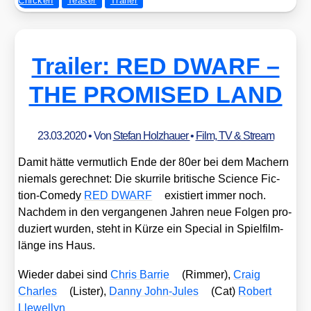
Chicken
Teaser
Trailer
Trailer: RED DWARF –
THE PROMISED LAND
23.03.2020
• Von
Stefan Holzhauer
•
Film, TV & Stream
Damit hät­te ver­mut­lich Ende der 80er bei dem Machern
nie­mals gerech­net: Die skur­ri­le bri­ti­sche Sci­ence Fic­
tion-Come­dy
RED DWARF
exis­tiert immer noch.
Nach­dem in den ver­gan­ge­nen Jah­ren neue Fol­gen pro­
du­ziert wur­den, steht in Kür­ze ein Spe­cial in Spiel­film­
län­ge ins Haus.
Wie­der dabei sind
Chris Bar­rie
(Rim­mer),
Craig
Charles
(Lis­ter),
Dan­ny John-Jules
(Cat)
Robert
Lle­wel­lyn