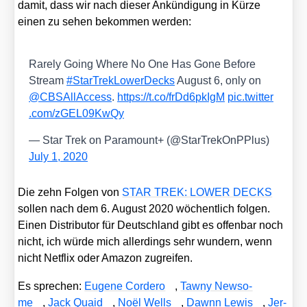
damit, dass wir nach die­ser Ankün­di­gung in Kür­ze
einen zu sehen bekom­men wer­den:
Rare­ly Going Whe­re No One Has Gone Befo­re
Stream
#StarT­re­kLo­wer­Decks
August 6, only on
@CBSAllAccess
.
https://t.co/frDd6pkIgM
pic​.twit​ter​
.com/​z​G​E​L​0​9​K​wQy
— Star Trek on Para­mount+ (@StarTrekOnPPlus)
July 1, 2020
Die zehn Fol­gen von
STAR TREK: LOWER DECKS
sol­len nach dem 6. August 2020 wöchent­lich fol­gen.
Einen Dis­tri­bu­tor für Deutsch­land gibt es offen­bar noch
nicht, ich wür­de mich aller­dings sehr wun­dern, wenn
nicht Net­flix oder Ama­zon zugrei­fen.
Es spre­chen:
Euge­ne Cor­de­ro
,
Taw­ny News­o­
me
,
Jack Quaid
,
Noël Wells
,
Dawnn Lewis
,
Jer­