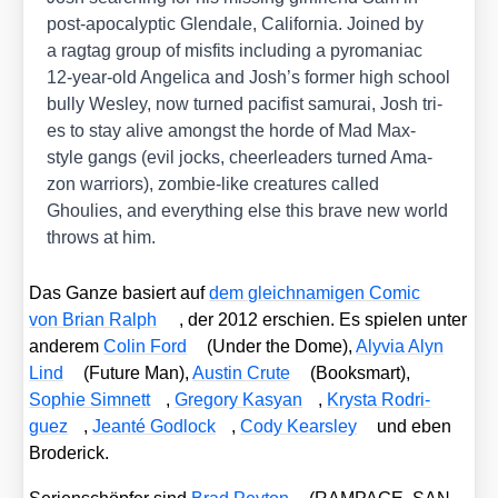
post-apo­ca­lyp­tic Glend­a­le, Cali­for­nia. Joi­n­ed by
a rag­tag group of mis­fits inclu­ding a pyro­ma­niac
12-year-old Ange­li­ca and Josh’s for­mer high school
bul­ly Wes­ley, now tur­ned paci­fist samu­rai, Josh tri­
es to stay ali­ve among­st the hor­de of Mad Max-
style gangs (evil jocks, cheer­lea­ders tur­ned Ama­
zon war­ri­ors), zom­bie-like crea­tures cal­led
Ghoulies, and ever­y­thing else this bra­ve new world
throws at him.
Das Gan­ze basiert auf
dem gleich­na­mi­gen Comic
von Bri­an Ralph
, der 2012 erschien. Es spie­len unter
ande­rem
Colin Ford
(
Under the Dome
),
Aly­via Alyn
Lind
(
Future Man
),
Aus­tin Cru­te
(
Booksmart
),
Sophie Sim­nett
,
Gre­go­ry Kasyan
,
Krys­ta Rodri­
guez
,
Jean­té God­lock
,
Cody Kears­ley
und eben
Bro­de­rick.