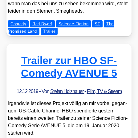
wann man das bei uns zu sehen bekom­men wird, steht
lei­der in den Ster­nen. Smeg­heads.
Comedy
Red Dwarf
Science Fiction
SF
The
Promised Land
Trailer
Trailer zur HBO SF-
Comedy AVENUE 5
12.12.2019
• Von
Stefan Holzhauer
•
Film, TV & Stream
Irgend­wie ist die­ses Pro­jekt völ­lig an mir vor­bei gegan­
gen. US-Cable Chan­nel HBO spen­dier­te ges­tern
bereits einen zwei­ten Trai­ler zu sei­ner Sci­ence Fic­tion-
Come­dy-Serie AVENUE 5, die am 19. Janu­ar 2020
star­ten wird.