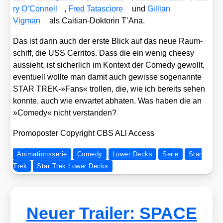
ry O’Con­nell
,
Fred Tata­scio­re
und
Gil­li­an
Vigman
als Cai­ti­an-Dok­to­rin T’A­na.
Das ist dann auch der ers­te Blick auf das neue Raum­
schiff, die USS Cer­ri­tos. Dass die ein wenig chee­sy
aus­sieht, ist sicher­lich im Kon­text der Come­dy gewollt,
even­tu­ell woll­te man damit auch gewis­se soge­nann­te
STAR TREK-»Fans« trol­len, die, wie ich bereits sehen
konn­te, auch wie erwar­tet abha­ten. Was haben die an
»Come­dy« nicht ver­stan­den?
Pro­mo­pos­ter Copy­right CBS ALl Access
Animationsserie
Comedy
Lower Decks
Serie
Star
Trek
Star Trek Lower Decks
Neuer Trailer: SPACE