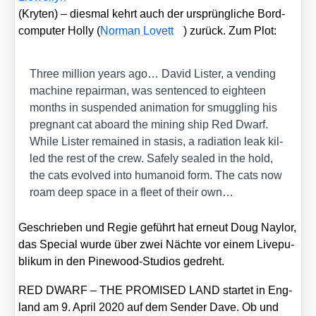
(Kry­ten) – dies­mal kehrt auch der ursprüng­li­che Bord­
com­pu­ter Hol­ly (
Nor­man Lovett
) zurück. Zum Plot:
Three mil­li­on years ago… David Lis­ter, a ven­ding
machi­ne repair­man, was sen­ten­ced to eigh­te­en
months in sus­pen­ded ani­ma­ti­on for smugg­ling his
pregnant cat aboard the mining ship Red Dwarf.
While Lis­ter remain­ed in sta­sis, a radia­ti­on leak kil­
led the rest of the crew. Safe­ly sea­led in the hold,
the cats evol­ved into huma­no­id form. The cats now
roam deep space in a fleet of their own…
Geschrie­ben und Regie geführt hat erneut Doug Nay­lor,
das Spe­cial wur­de über zwei Näch­te vor einem Liv­e­pu­
bli­kum in den Pine­wood-Stu­di­os gedreht.
RED DWARF – THE PROMISED LAND star­tet in Eng­
land am 9. April 2020 auf dem Sen­der Dave. Ob und