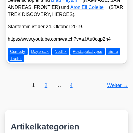
Seri­en­schöp­fer sind
Brad Pey­ton
(RAMPAGE, SAN
ANDREAS, FRONTIER) und
Aron Eli Colei­te
(STAR
TREK DISCOVERY, HEROES).
Start­ter­min ist der 24. Okto­ber 2019.
https://​www​.you​tube​.com/​w​a​t​c​h​?​v​=​a​J​A​u​0​c​q​p​2n4
Comedy
Daybreak
Netflix
Postapokalypse
Serie
Trailer
1
2
…
4
Weiter
→
Artikelkategorien