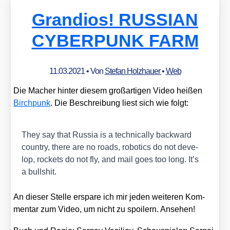
Grandios! RUSSIAN
CYBERPUNK FARM
11.03.2021
• Von
Stefan Holzhauer
•
Web
Die Macher hin­ter die­sem groß­ar­ti­gen Video hei­ßen
Birch­punk
. Die Beschrei­bung liest sich wie folgt:
They say that Rus­sia is a tech­ni­cal­ly back­ward
coun­try, the­re are no roads, robo­tics do not deve­
lop, rockets do not fly, and mail goes too long. It’s
a bull­shit.
An die­ser Stel­le erspa­re ich mir jeden wei­te­ren Kom­
men­tar zum Video, um nicht zu spoi­lern. Anse­hen!