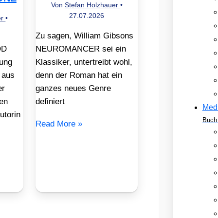
Von
Stefan Holzhauer
•
27.07.2026
er
•
Zu sagen, William Gibsons
OD
NEUROMANCER sei ein
ung
Klassiker, untertreibt wohl,
 aus
denn der Roman hat ein
er
ganzes neues Genre
en
definiert
Med
utorin
Buch 
Read More »