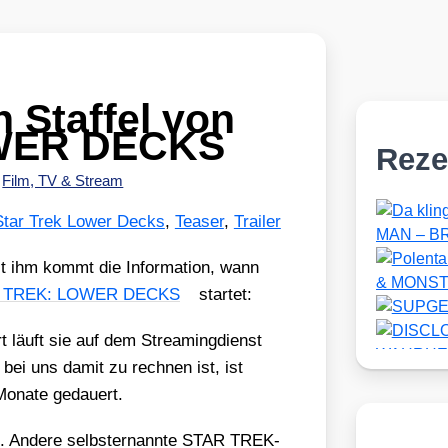
n Staffel von
WER DECKS
Reze
•
Film, TV & Stream
Star Trek Lower Decks
,
Teaser
,
Trailer
it ihm kommt die Infor­ma­ti­on, wann
 TREK: LOWER DECKS
star­tet:
 läuft sie auf dem Strea­ming­dienst
ei uns damit zu rech­nen ist, ist
Mona­te gedau­ert.
os. Ande­re selbst­er­nann­te STAR TREK-