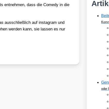
Arti
s ent­neh­men, dass die Come­dy in die
Beit
s aus­schließ­lich auf insta­gram und
Komm
e­hen wer­den kann, sie las­sen es nur
Gen
oder 