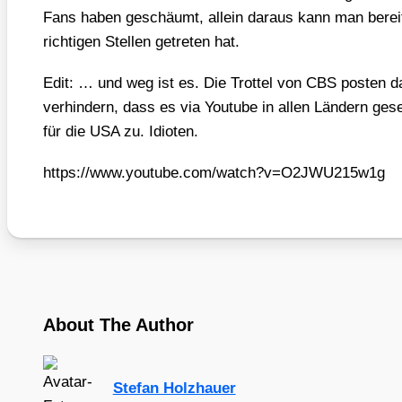
Fans haben geschäumt, allein dar­aus kann man bereit
rich­ti­gen Stel­len getre­ten hat.
Edit: … und weg ist es. Die Trot­tel von CBS pos­ten da
ver­hin­dern, dass es via You­tube in allen Län­dern ges
für die USA zu. Idio­ten.
https://​www​.you​tube​.com/​w​a​t​c​h​?​v​=​O​2​J​W​U​2​1​5​w1g
About The Author
Stefan Holzhauer