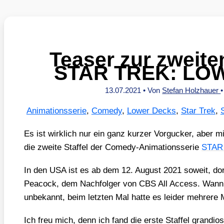
Teaser zur zweite
STAR TREK: LO
13.07.2021
• Von
Stefan Holzhauer
Animationsserie
,
Comedy
,
Lower Decks
,
Star Trek
,
Es ist wirk­lich nur ein ganz kur­zer Vor­gu­cker, aber m
die zwei­te Staf­fel der Come­dy-Ani­ma­ti­ons­se­rie
STAR
In den USA ist es ab dem 12. August 2021 soweit, dort
Pea­cock, dem Nach­fol­ger von CBS All Access. Wann b
unbe­kannt, beim letz­ten Mal hat­te es lei­der meh­re­re 
Ich freu mich, denn ich fand die ers­te Staf­fel gran­di­