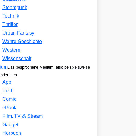
Steampunk
Technik
Thriller
Urban Fantasy
Wahre Geschichte
Western
Wissenschaft
ium
Das besprochene Medium, also beispielsweise
oder Film
App
Buch
Comic
eBook
&
Film, TV
Stream
Gadget
Hörbuch