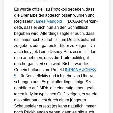
Es wur­de offi­zi­ell zu Pro­to­koll gege­ben, dass
die Dreh­ar­bei­ten abge­schlos­sen wur­den und
Regis­seur
James Man­gold
(LOGAN) ver­kün­
de­te, dass er sich nun an den Schnitt­tisch
bege­ben wird. Aller­dings sag­te er auch, dass
es immer noch zu früh ist, um Details bekannt
zu geben, oder gar ers­te Bil­der zu zei­gen. Da
auch Indy jetzt eine Dis­ney-Prin­zes­sin ist, darf
man anneh­men, dass die Trai­ler­po­li­tik gut
durch­or­ga­ni­siert sein wird. Bis­her war die
Geheim­hal­tung zum Pro­jekt
INDIANA JONES
5
äußerst effek­tiv und ich gehe von Über­ra­
schun­gen aus. Es gibt aller­dings eini­ge Sze­
nen­bil­der auf IMDb, die ein­deu­tig einen geal­
ter­ten Indy im typi­schen Out­fit zei­gen, er wur­de
also offen­bar nicht durch einen jün­ge­ren
Schau­spie­ler ersetzt (es kann natür­lich immer
noch Rück­blen­den geben, denn es gibt auch