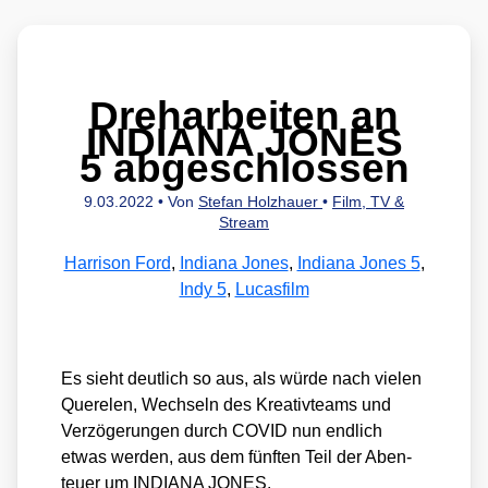
Dreharbeiten an
INDIANA JONES
5 abgeschlossen
9.03.2022
• Von
Stefan Holzhauer
•
Film, TV &
Stream
Harrison Ford
,
Indiana Jones
,
Indiana Jones 5
,
Indy 5
,
Lucasfilm
Es sieht deut­lich so aus, als wür­de nach vie­len
Que­re­len, Wech­seln des Krea­tiv­teams und
Ver­zö­ge­run­gen durch COVID nun end­lich
etwas wer­den, aus dem fünf­ten Teil der Aben­
teu­er um INDIANA JONES.