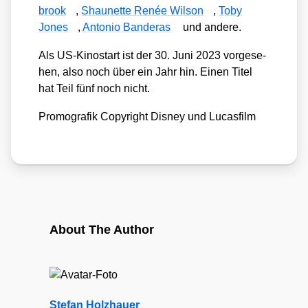
brook
,
Shau­net­te Renée Wil­son
,
Toby
Jones
,
Anto­nio Ban­de­ras
und ande­re.
Als US-Kino­start ist der 30. Juni 2023 vor­ge­se­
hen, also noch über ein Jahr hin. Einen Titel
hat Teil fünf noch nicht.
Pro­mo­gra­fik Copy­right Dis­ney und Lucas­film
About The Author
Stefan Holzhauer