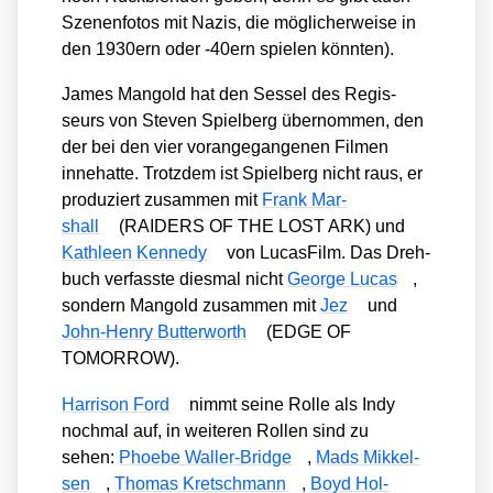
Sze­nen­fo­tos mit Nazis, die mög­li­cher­wei­se in
den 1930ern oder ‑40ern spie­len könn­ten).
James Man­gold hat den Ses­sel des Regis­
seurs von Ste­ven Spiel­berg über­nom­men, den
der bei den vier vor­an­ge­gan­ge­nen Fil­men
inne­hat­te. Trotz­dem ist Spiel­berg nicht raus, er
pro­du­ziert zusam­men mit
Frank Mar­
shall
(RAIDERS OF THE LOST ARK) und
Kath­le­en Ken­ne­dy
von Lucas­Film. Das Dreh­
buch ver­fass­te dies­mal nicht
Geor­ge Lucas
,
son­dern Man­gold zusam­men mit
Jez
und
John-Hen­ry But­ter­worth
(EDGE OF
TOMORROW).
Har­ri­son Ford
nimmt sei­ne Rol­le als Indy
noch­mal auf, in wei­te­ren Rol­len sind zu
sehen:
Phoe­be Wal­ler-Bridge
,
Mads Mik­kel­
sen
,
Tho­mas Kret­sch­mann
,
Boyd Hol­