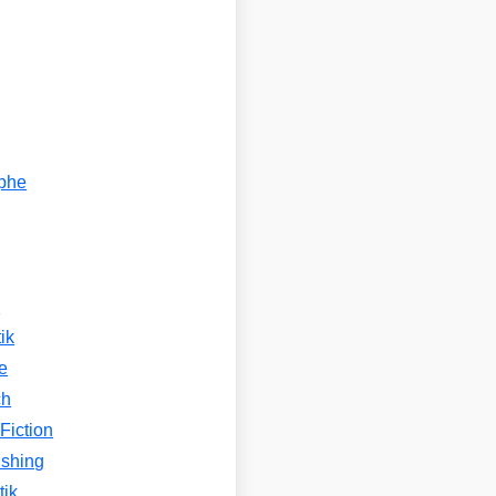
ophe
n
ik
e
ch
Fiction
ishing
tik