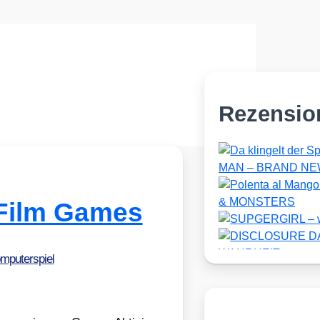
Rezensio
Film Games
mputerspiel