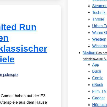
Steamp
Technik
Thriller
ited Run
Urban F
Wahre G
en
Western
klassischer
Wissens
Medium
Das be
iele
beispielsweise B
App
Buch
mputerspiel
Comic
eBook
Film, T
 Run Games haben auf der E3
Gadget
pu­ter­spie­le aus dem Hau­se
Hörbuch