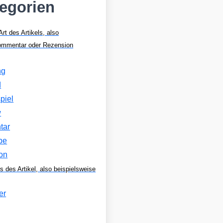
tegorien
Art des Artikels, also
Kommentar oder Rezension
ng
d
piel
w
tar
be
on
s des Artikel, also beispielsweise
er