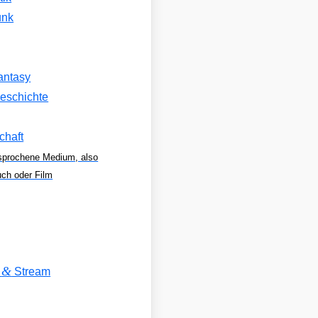
unk
antasy
eschichte
chaft
sprochene Medium, also
uch oder Film
&
V
Stream