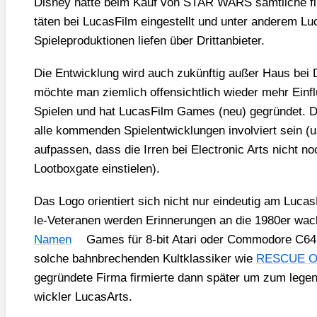
Dis­ney hat­te beim Kauf von STAR WARS sämt­li­che fir
tä­ten bei Lucas­Film ein­ge­stellt und unter ande­rem Lu
Spie­le­pro­duk­tio­nen lie­fen über Dritt­an­bie­ter.
Die Ent­wick­lung wird auch zukünf­tig außer Haus bei Dri
möch­te man ziem­lich offen­sicht­lich wie­der mehr Ein­f
Spie­len und hat Lucas­Film Games (neu) gegrün­det. Die
alle kom­men­den Spiel­ent­wick­lun­gen invol­viert sein (
auf­pas­sen, dass die Irren bei Elec­tro­nic Arts nicht
Loot­box­ga­te ein­stie­len).
Das Logo ori­en­tiert sich nicht nur ein­deu­tig am Lucas
le-Vete­ra­nen wer­den Erin­ne­run­gen an die 1980er wa
Namen
Games für 8‑bit Ata­ri oder Com­mo­do­re C64 pr
sol­che bahn­bre­chen­den Kult­klas­si­ker wie
RESCUE O
gegrün­de­te Fir­ma fir­mier­te dann spä­ter um zum legen
wick­ler Luca­sA­rts.