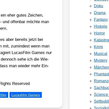
Doku
Drama
 ein eher gutes Zei­chen,
Fantasy
 – und offen­bar möch­te man
Historie
nern.
Horror
es aber bereits jetzt bei
Katastr
en mit, zumin­dest wenn man
Krimi
h agiert Lucas­Film Games nur
Musical
ber den­noch sehe ich die Wie­
Mystery
 dass man wie­der mehr Ein­
Märche
Phantast
Romanz
 Rights Reser­ved
Sachbu
Science 
film
Lucasfilm Games
Selfpubl
Sozialkri