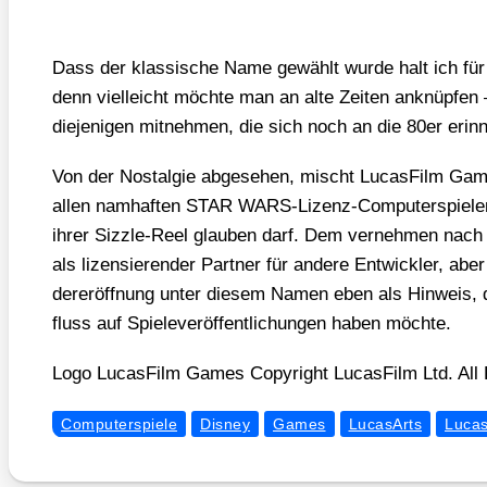
Dass der klas­si­sche Name gewählt wur­de halt ich für
denn viel­leicht möch­te man an alte Zei­ten anknüp­fen
die­je­ni­gen mit­neh­men, die sich noch an die 80er erin­
Von der Nost­al­gie abge­se­hen, mischt Lucas­Film Gam
allen nam­haf­ten STAR WARS-Lizenz-Com­pu­ter­spie­l
ihrer Sizz­le-Reel glau­ben darf. Dem ver­neh­men nac
als lizen­sie­ren­der Part­ner für ande­re Ent­wick­ler, a
der­eröff­nung unter die­sem Namen eben als Hin­weis,
fluss auf Spie­le­ver­öf­fent­li­chun­gen haben möch­te.
Logo Lucas­Film Games Copy­right Lucas­Film Ltd. All
Computerspiele
Disney
Games
LucasArts
Lucas