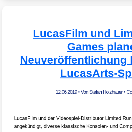
LucasFilm und Lim
Games plan
Neuveröffentlichung 
LucasArts-Sp
12.06.2019
• Von
Stefan Holzhauer
•
Co
Lucas­Film und der Video­spiel-Dis­tri­bu­tor Limi­t­ed
ange­kün­digt, diver­se klas­si­sche Kon­so­len- und Com­