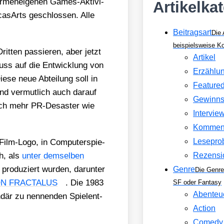
­men­ei­ge­nen Games-Akti­vi­
Artikelka
ca­sA­rts geschlos­sen. Alle
Beitragsart
Die 
beispielsweise 
t­ten pas­sie­ren, aber jetzt
Artikel
luss auf die Ent­wick­lung von
Erzählu
­se neue Abtei­lung soll in
Feature
und ver­mut­lich auch dar­auf
Gewinns
 noch mehr PR-Desas­ter wie
Intervie
Kommen
Lesepro
­Film-Logo, in Com­pu­ter­spie­
ch, als
unter dem­sel­ben
Rezensi
o­du­ziert wur­den, dar­un­ter
Genre
Die Genre
N FRACTALUS
. Die 1983
SF oder Fantasy
Abenteu
­där zu nen­nen­den Spiel­ent­
Action
Comedy