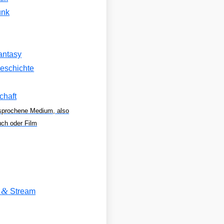
unk
antasy
eschichte
chaft
sprochene Medium, also
uch oder Film
&
V
Stream