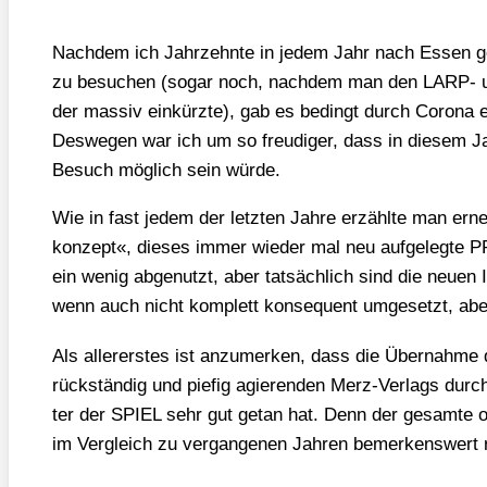
Nach­dem ich Jahr­zehn­te in jedem Jahr nach Essen ge
zu besu­chen (sogar noch, nach­dem man den LARP- und
der mas­siv ein­kürz­te), gab es bedingt durch Coro­na ei
Des­we­gen war ich um so freu­di­ger, dass in die­sem Ja
Besuch mög­lich sein wür­de.
Wie in fast jedem der letz­ten Jah­re erzähl­te man ern
kon­zept«, die­ses immer wie­der mal neu auf­ge­leg­te 
ein wenig abge­nutzt, aber tat­säch­lich sind die neu­en 
wenn auch nicht kom­plett kon­se­quent umge­setzt, abe
Als aller­ers­tes ist anzu­mer­ken, dass die Über­nah­m
rück­stän­dig und pie­fig agie­ren­den Merz-Ver­lags durc
ter der SPIEL sehr gut getan hat. Denn der gesam­te orga
im Ver­gleich zu ver­gan­ge­nen Jah­ren bemer­kens­wert r