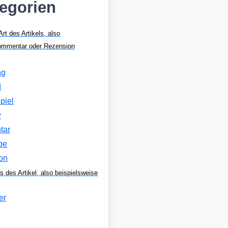
tegorien
Art des Artikels, also
Kommentar oder Rezension
ng
d
piel
w
tar
be
on
s des Artikel, also beispielsweise
er