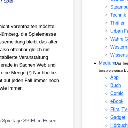
r
•
Spiel
Steamp
Technik
Thriller
icht vor­ent­hal­ten möch­te.
Urban F
Nürn­berg, die Spie­le­mes­se
Wahre G
­se­mel­dung bleibt das alter
Western
e also offen­bar gleich mit
Wissens
blier­te Ver­an­stal­tung
Medium
Das be
. Gera­de in Sachen Web und
beispielsweise B
 eine Men­ge (!) Nach­hol­be­
App
cht auf jeden Fall immer noch
Buch
, wie immer.
Comic
eBook
Film, T
Gadget
en Spiel­ta­ge SPIEL in Essen
Hörbuch