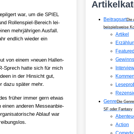
Artikelka
pil­gert war, um die SPIEL
Beitragsart
Die 
 Rol­len­spiel-Bereich lei­
beispielsweise 
nen mehr­jäh­ri­gen Aus­fall.
Artikel
hr end­lich wie­der ein
Erzählu
Feature
Gewinns
eut von einem »neu­en Hal­len­
PR-Sprech hat­te sich für mich
Intervie
Ideen in der Hin­sicht gut,
Kommen
r dazu spä­ter mehr.
Lesepro
Rezensi
e des frü­her immer gern etwas
Genre
Die Genre
h einen ande­ren Mes­se­an­bie­
SF oder Fantasy
­ni­sa­to­ri­sche Ablauf war
Abenteu
ei­bungs­los.
Action
Comedy