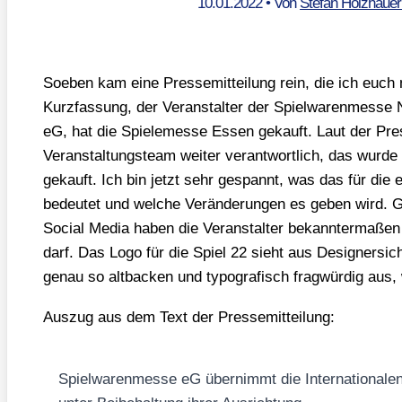
10.01.2022
• Von
Stefan Holzhaue
Soeben kam eine Pres­se­mit­tei­lung rein, die ich euch n
Kurz­fas­sung, der Ver­an­stal­ter der Spiel­wa­ren­mes­se 
eG, hat die Spie­le­mes­se Essen gekauft. Laut der Pres
Ver­an­stal­tungs­team wei­ter ver­ant­wort­lich, das wur­d
gekauft. Ich bin jetzt sehr gespannt, was das für die eta­
bedeu­tet und wel­che Ver­än­de­run­gen es geben wird
Social Media haben die Ver­an­stal­ter bekann­ter­ma­ßen
darf. Das Logo für die Spiel 22 sieht aus Desi­gner­si
genau so alt­ba­cken und typo­gra­fisch frag­wür­dig aus
Aus­zug aus dem Text der Pres­se­mit­tei­lung:
Spiel­wa­ren­mes­se eG über­nimmt die Inter­na­tio­na­l