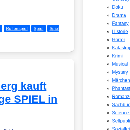
Doku
Drama
Fantasy
Rollenspiel
Spiel
Spiel
Historie
Horror
Katastr
Krimi
Musical
Mystery
Märche
erg kauft
Phantast
age SPIEL in
Romanz
Sachbu
Science 
Selfpubl
Sozialkri