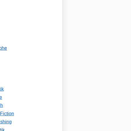
ophe
n
ik
e
ch
Fiction
ishing
tik