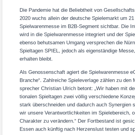
Die Pan­de­mie hat die Beliebt­heit von Gesell­schafts
2020 wuchs allein der deut­sche Spie­le­markt um 21
Spiel­wa­ren­mes­se im B2B-Seg­ment sicht­bar. Die Inter­
wird in die Spiel­wa­ren­mes­se inte­griert und der Spie
eben­so behut­sa­men Umgang ver­spre­chen die Nürn­ber
Spiel­ta­gen SPIEL, jedoch als eigen­stän­di­ge Mes­se
erhal­ten bleibt.
Als Genos­sen­schaft agiert die Spiel­wa­ren­mes­se e
Bran­che“. Zahl­rei­che Spie­le­ver­la­ge zäh­len zu den 
spre­cher Chris­ti­an Ulrich betont: „Wir haben mit de
tio­na­len Spiel­ta­gen zwei völ­lig ver­schie­de­ne Kon­z
stark über­schnei­den und dadurch auch Syn­er­gien s
wir unse­re Ver­ant­wort­lich­kei­ten im Spie­le­be­reic
Cha­rak­ter zu ver­än­dern.“ Der Fort­be­stand ist gesi
Essen auch künf­tig nach Her­zens­lust tes­ten und spi