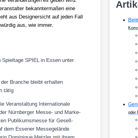
­che Ver­än­de­run­gen es geben wird.
Arti
n­stal­ter bekann­ter­ma­ßen eine
ieht aus Desi­gner­sicht auf jeden Fall
Beit
­wür­dig aus, wie immer.
Komm
en Spiel­ta­ge SPIEL in Essen unter
 der Bran­che bleibt erhal­ten
n tätig
er­an­stal­tung Inter­na­tio­na­le
Gen
 der Nürn­ber­ger Mes­se- und Mar­ke­
oder 
öß­ten Publi­kums­mes­se für Gesell­
uf dem Esse­ner Mes­se­ge­län­de
re­rin Domi­ni­que Metz­ler mit ihrem