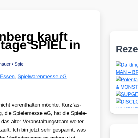
nberg kauft
ltage SPIEL in
Reze
n
zhauer
•
Spiel
 Essen
,
Spielwarenmesse eG
icht vor­ent­hal­ten möch­te. Kurz­fas­
g, die Spie­le­mes­se eG, hat die Spie­le­
as alter Ver­an­stal­tungs­team wei­ter
ekauft. Ich bin jetzt sehr gespannt, was