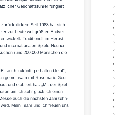
z­li­cher Geschäfts­füh­rer fun­giert
 zurück­bli­cken: Seit 1983 hat sich
e­ler zur heu­te welt­größ­ten End­ver­
ent­wi­ckelt. Tra­di­tio­nell im Herbst
nd inter­na­tio­na­len Spie­le-Neu­hei­
 besu­chen rund 200.000 Men­schen die
PIEL auch zukünf­tig erhal­ten bleibt“,
eh­men gemein­sam mit Rose­ma­rie Geu
baut und eta­bliert hat. „Mit der Spiel­
s­sen bin ich sehr glück­lich einen
e Mes­se auch die nächs­ten Jahr­zehn­
eln wird. Mein Team und ich freu­en uns