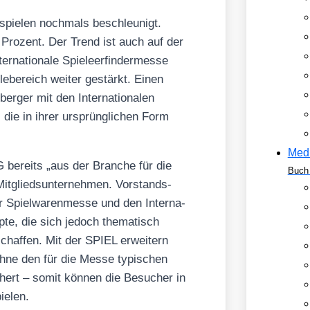
­spie­len noch­mals beschleu­nigt.
 Pro­zent. Der Trend ist auch auf der
na­tio­na­le Spie­leer­fin­der­mes­se
­le­be­reich wei­ter gestärkt. Einen
­ger mit den Inter­na­tio­na­len
, die in ihrer ursprüng­li­chen Form
Med
G bereits „aus der Bran­che für die
Buch 
Mit­glieds­un­ter­neh­men. Vor­stands­
r Spiel­wa­ren­mes­se und den Inter­na­
ep­te, die sich jedoch the­ma­tisch
chaf­fen. Mit der SPIEL erwei­tern
h, ohne den für die Mes­se typi­schen
­chert – somit kön­nen die Besu­cher in
e­len.