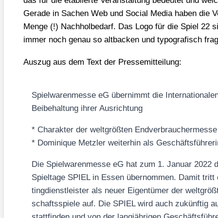
das für die eta­blier­te Ver­an­stal­tung bedeu­tet und wel
Gera­de in Sachen Web und Social Media haben die Ver­a
Men­ge (!) Nach­hol­be­darf. Das Logo für die Spiel 22 s
immer noch genau so alt­ba­cken und typo­gra­fisch frag
Aus­zug aus dem Text der Pres­se­mit­tei­lung:
Spiel­wa­ren­mes­se eG über­nimmt die Inter­na­tio­na­l
Bei­be­hal­tung ihrer Aus­rich­tung
* Cha­rak­ter der welt­größ­ten End­ver­brau­cher­mes­se
* Domi­ni­que Metz­ler wei­ter­hin als Geschäfts­füh­re­ri
Die Spiel­wa­ren­mes­se eG hat zum 1. Janu­ar 2022 die V
Spiel­ta­ge SPIEL in Essen über­nom­men. Damit tritt
ting­dienst­leis­ter als neu­er Eigen­tü­mer der welt­gr
schafts­spie­le auf. Die SPIEL wird auch zukünf­tig a
statt­fin­den und von der lang­jäh­ri­gen Geschäfts­füh­