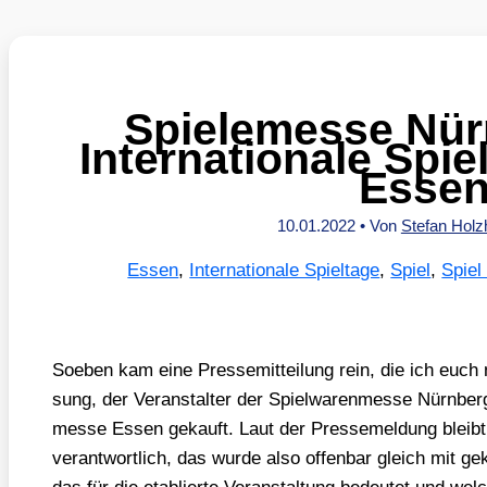
Spielemesse Nür
Internationale Spie
Esse
10.01.2022
• Von
Stefan Hol
Essen
,
Internationale Spieltage
,
Spiel
,
Spiel
Soeben kam eine Pres­se­mit­tei­lung rein, die ich euch n
sung, der Ver­an­stal­ter der Spiel­wa­ren­mes­se Nürn­ber
mes­se Essen gekauft. Laut der Pres­se­mel­dung bleibt d
ver­ant­wort­lich, das wur­de also offen­bar gleich mit g