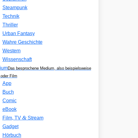
Steampunk
Technik
Thriller
Urban Fantasy
Wahre Geschichte
Western
Wissenschaft
ium
Das besprochene Medium, also beispielsweise
oder Film
App
Buch
Comic
eBook
&
Film, TV
Stream
Gadget
Hörbuch