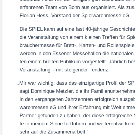
erfah­re­nen Team von Bonn aus orga­ni­siert. Als zusät
Flo­ri­an Hess, Vor­stand der Spiel­wa­ren­mes­se eG.
Die SPIEL kann auf eine fast 40-jäh­ri­ge Geschich­te
die Ver­an­stal­tung von einem klei­nen Tref­fen für Spi
brau­cher­mes­se für Brett‑, Kar­ten- und Rol­len­spie­le 
wer­den in den Esse­ner Mes­se­hal­len die natio­na­len u
ten einem brei­ten Publi­kum vor­ge­stellt. Jähr­lich
Ver­an­stal­tung – mit stei­gen­der Ten­denz.
„
Mir war wich­tig, dass das ein­zig­ar­ti­ge Pro­fil der S
sagt Domi­ni­que Metz­ler, die ihr Fami­li­en­un­ter­n
in den ver­gan­ge­nen Jahr­zehn­ten erfolg­reich aus­ge­
wa­ren­mes­se eG und ihrer Erfah­rung mit Welt­leit­me
Part­ner gefun­den zu haben, der die­se erfolg­rei­ch
te in mei­nem Sin­ne fort­füh­ren und wei­ter­ent­wi­ck
sehr auf die Zusam­men­ar­beit.“