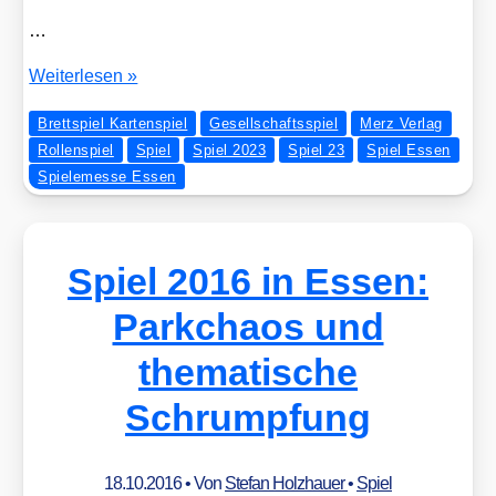
…
Esse­
Wei­ter­le­sen »
ner
Brettspiel Kartenspiel
Gesellschaftsspiel
Merz Verlag
Spiel­
Rollenspiel
Spiel
Spiel 2023
Spiel 23
Spiel Essen
eta­
Spielemesse Essen
ge
–
SPIEL
Essen
Spiel 2016 in Essen:
23
Parkchaos und
thematische
Schrumpfung
18.10.2016
• Von
Stefan Holzhauer
•
Spiel