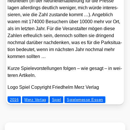
neu­hei­ten (in der Neu­hei­ten­ab­tei­lung für die Pres­se
lagen aller­dings deut­lich weni­ger, mich wür­de inter­es­
sie­ren, wie die Zahl zustan­de kommt …). Angeb­lich
waren mit 174000 Besu­chern über 10000 mehr vor Ort,
als im letz­ten Jahr. Für die Ver­an­stal­ter mögen die­se
Zah­len erfreu­lich sein, den­noch soll­ten sie drin­gend
noch­mal dar­über nach­den­ken, was es für die Park­si­tua­
ti­on bedeu­tet, wenn im nächs­ten Jahr noch­mal mehr
kom­men soll­ten …
Kur­ze Spie­le­vor­stel­lun­gen fol­gen – wie gesagt – in wei­
te­ren Arti­keln.
Logo Spiel Copy­right Fried­helm Merz Ver­lag
2016
Merz Verlag
Spiel
Spielemesse Essen