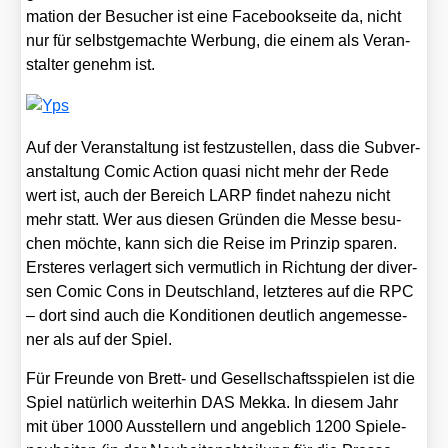
ma­ti­on der Besu­cher ist eine Face­book­sei­te da, nicht
nur für selbst­ge­mach­te Wer­bung, die einem als Ver­an­
stal­ter genehm ist.
Auf der Ver­an­stal­tung ist fest­zu­stel­len, dass die Sub­ver­
an­stal­tung Comic Action qua­si nicht mehr der Rede
wert ist, auch der Bereich LARP fin­det nahe­zu nicht
mehr statt. Wer aus die­sen Grün­den die Mes­se besu­
chen möch­te, kann sich die Rei­se im Prin­zip spa­ren.
Ers­te­res ver­la­gert sich ver­mut­lich in Rich­tung der diver­
sen Comic Cons in Deutsch­land, letz­te­res auf die RPC
– dort sind auch die Kon­di­tio­nen deut­lich ange­mes­se­
ner als auf der Spiel.
Für Freun­de von Brett- und Gesell­schafts­spie­len ist die
Spiel natür­lich wei­ter­hin DAS Mek­ka. In die­sem Jahr
mit über 1000 Aus­stel­lern und angeb­lich 1200 Spiel­e­