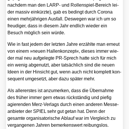
nach­dem man den LARP- und Rol­len­spiel-Bereich lei­
der mas­siv ein­kürz­te), gab es bedingt durch Coro­na
einen mehr­jäh­ri­gen Aus­fall. Des­we­gen war ich um so
freu­di­ger, dass in die­sem Jahr end­lich wie­der ein
Besuch mög­lich sein wür­de.
Wie in fast jedem der letz­ten Jah­re erzähl­te man erneut
von einem »neu­en Hal­len­kon­zept«, die­ses immer wie­
der mal neu auf­ge­leg­te PR-Sprech hat­te sich für mich
ein wenig abge­nutzt, aber tat­säch­lich sind die neu­en
Ideen in der Hin­sicht gut, wenn auch nicht kom­plett kon­
se­quent umge­setzt, aber dazu spä­ter mehr.
Als aller­ers­tes ist anzu­mer­ken, dass die Über­nah­me
des frü­her immer gern etwas rück­stän­dig und pie­fig
agie­ren­den Merz-Ver­lags durch einen ande­ren Mes­se­
an­bie­ter der SPIEL sehr gut getan hat. Denn der
gesam­te orga­ni­sa­to­ri­sche Ablauf war im Ver­gleich zu
ver­gan­ge­nen Jah­ren bemer­kens­wert rei­bungs­los.