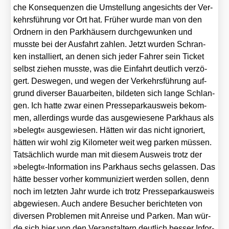
che Kon­se­quen­zen die Umstel­lung ange­sichts der Ver­
kehrs­füh­rung vor Ort hat. Frü­her wur­de man von den
Ord­nern in den Park­häu­sern durch­ge­wun­ken und
muss­te bei der Aus­fahrt zah­len. Jetzt wur­den Schran­
ken instal­liert, an denen sich jeder Fah­rer sein Ticket
selbst zie­hen muss­te, was die Ein­fahrt deut­lich ver­zö­
gert. Des­we­gen, und wegen der Ver­kehrs­füh­rung auf­
grund diver­ser Bau­ar­bei­ten, bil­de­ten sich lan­ge Schlan­
gen. Ich hat­te zwar einen Pres­se­park­aus­weis bekom­
men, aller­dings wur­de das aus­ge­wie­se­ne Park­haus als
»belegt« aus­ge­wie­sen. Hät­ten wir das nicht igno­riert,
hät­ten wir wohl zig Kilo­me­ter weit weg par­ken müs­sen.
Tat­säch­lich wur­de man mit die­sem Aus­weis trotz der
»belegt«-Information ins Park­haus sechs gelas­sen. Das
hät­te bes­ser vor­her kom­mu­ni­ziert wer­den sol­len, denn
noch im letz­ten Jahr wur­de ich trotz Pres­se­park­aus­weis
abge­wie­sen. Auch ande­re Besu­cher berich­te­ten von
diver­sen Pro­ble­men mit Anrei­se und Par­ken. Man wür­
de sich hier von den Ver­an­stal­tern deut­lich bes­ser Infor­