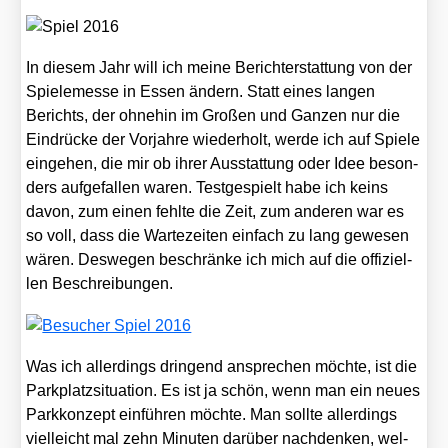
In die­sem Jahr will ich mei­ne Bericht­erstat­tung von der
Spie­le­mes­se in Essen ändern. Statt eines lan­gen
Berichts, der ohne­hin im Gro­ßen und Gan­zen nur die
Ein­drü­cke der Vor­jah­re wie­der­holt, wer­de ich auf Spie­le
ein­ge­hen, die mir ob ihrer Aus­stat­tung oder Idee beson­
ders auf­ge­fal­len waren. Test­ge­spielt habe ich keins
davon, zum einen fehl­te die Zeit, zum ande­ren war es
so voll, dass die War­te­zei­ten ein­fach zu lang gewe­sen
wären. Des­we­gen beschrän­ke ich mich auf die offi­zi­el­
len Beschrei­bun­gen.
Was ich aller­dings drin­gend anspre­chen möch­te, ist die
Park­platz­si­tua­ti­on. Es ist ja schön, wenn man ein neu­es
Park­kon­zept ein­füh­ren möch­te. Man soll­te aller­dings
viel­leicht mal zehn Minu­ten dar­über nach­den­ken, wel­