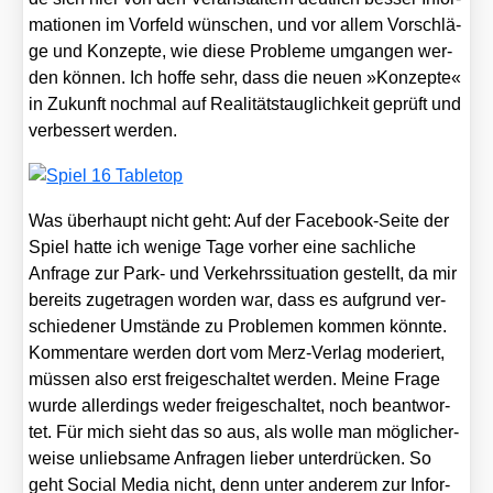
ma­tio­nen im Vor­feld wün­schen, und vor allem Vor­schlä­
ge und Kon­zep­te, wie die­se Pro­ble­me umgan­gen wer­
den kön­nen. Ich hof­fe sehr, dass die neu­en »Kon­zep­te«
in Zukunft noch­mal auf Rea­li­täts­taug­lich­keit geprüft und
ver­bes­sert wer­den.
Was über­haupt nicht geht: Auf der Face­book-Sei­te der
Spiel hat­te ich weni­ge Tage vor­her eine sach­li­che
Anfra­ge zur Park- und Ver­kehrs­si­tua­ti­on gestellt, da mir
bereits zuge­tra­gen wor­den war, dass es auf­grund ver­
schie­de­ner Umstän­de zu Pro­ble­men kom­men könn­te.
Kom­men­ta­re wer­den dort vom Merz-Ver­lag mode­riert,
müs­sen also erst frei­ge­schal­tet wer­den. Mei­ne Fra­ge
wur­de aller­dings weder frei­ge­schal­tet, noch beant­wor­
tet. Für mich sieht das so aus, als wol­le man mög­li­cher­
wei­se unlieb­sa­me Anfra­gen lie­ber unter­drü­cken. So
geht Social Media nicht, denn unter ande­rem zur Infor­