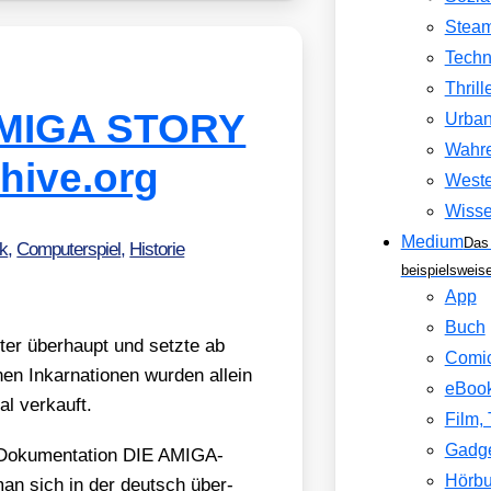
Stea
Techn
Thrill
AMIGA STORY
Urban
Wahre
i​ve​.org
Weste
Wisse
Medium
Das
ik
,
Computerspiel
,
Historie
beispielsweis
App
Buch
­ter über­haupt und setz­te ab
Comi
nen Inkar­na­tio­nen wur­den allein
eBoo
l ver­kauft.
Film,
Gadg
 Doku­men­ta­ti­on DIE AMIGA-
Hörb
man sich in der deutsch über­