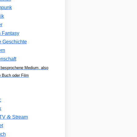
mpunk
ik
er
 Fantasy
 Geschichte
rn
nschaft
 besprochene Medium, also
e Buch oder Film
c
k
&
 TV
Stream
et
uch