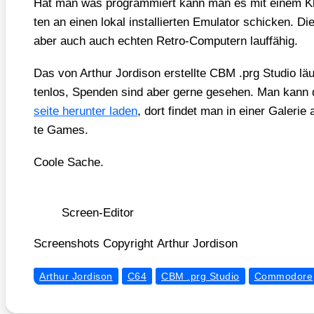
Hat man was pro­gram­miert kann man es mit einem Kli
ten an einen lokal instal­lier­ten Emu­la­tor schi­cken. Di
aber auch auch ech­ten Retro-Com­pu­tern lauf­fä­hig.
Das von Arthur Jor­di­son erstell­te CBM .prg Stu­dio lä
ten­los, Spen­den sind aber ger­ne gese­hen. Man kan
sei­te her­un­ter laden
, dort fin­det man in einer Gale­rie 
te Games.
Coo­le Sache.
Screen-Edi­tor
Screen­shots Copy­right Arthur Jor­di­son
Arthur Jordison
C64
CBM .prg Studio
Commodore