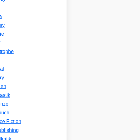
a
sy
ie
r
trophe
al
ry
hen
astik
nze
buch
ce Fiction
ublishing
kritik