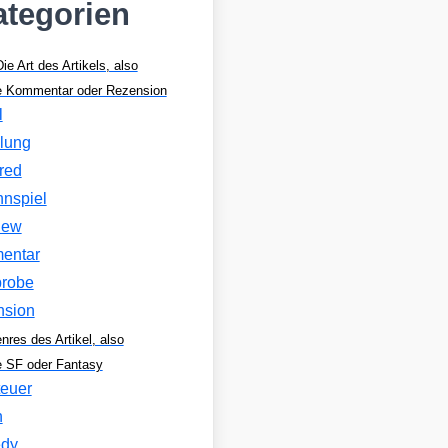
ategorien
Die Art des Artikels, also
se Kommentar oder Rezension
l
lung
red
nspiel
view
entar
robe
nsion
nres des Artikel, also
e SF oder Fantasy
euer
n
dy