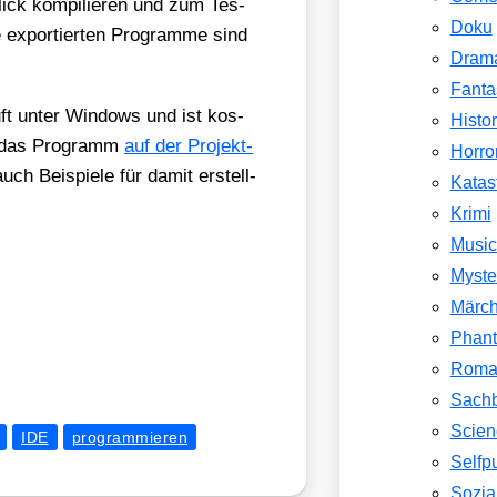
ck kom­pi­lie­ren und zum Tes­
Doku
e expor­tier­ten Pro­gram­me sind
Dram
Fanta
uft unter Win­dows und ist kos­
Histor
n das Pro­gramm
auf der Pro­jekt­
Horro
auch Bei­spie­le für damit erstell­
Katas
Krimi
Music
Myste
Märc
Phant
Roma
Sach
Scien
IDE
programmieren
Selfp
Sozial