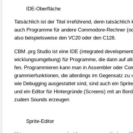
IDE-Ober­flä­che
Tat­säch­lich ist der Titel irre­füh­rend, denn tat­säch­l
auch Pro­gram­me für ande­re Com­mo­do­re-Rech­ner (oder
also bei­spiels­wei­se den VC20 oder den C128.
CBM .prg Stu­dio ist eine IDE (inte­gra­ted deve­lo­p­ment 
wick­lungs­um­ge­bung) für Pro­gram­me, die dann auf al
fen. Pro­gram­mie­ren kann man in Assem­bler oder Com
gram­mier­funk­tio­nen, die aller­dings im Gegen­satz zu
wie Debug­ging aus­ge­stat­tet sind, sind auch ein Sprite-E
und ein Edi­tor für Hin­ter­grün­de (Screens) mit an B
zudem Sounds erzeu­gen
Sprite-Edi­tor