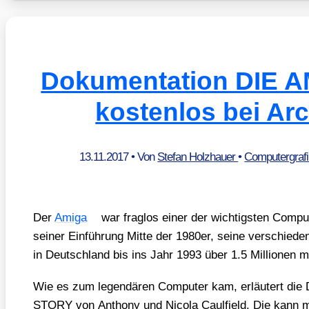
Dokumentation DIE 
kostenlos bei Arch
13.11.2017
• Von
Stefan Holzhauer
•
Computergraf
Der
Ami­ga
war frag­los einer der wich­tigs­ten Com­pu
sei­ner Ein­füh­rung Mit­te der 1980er, sei­ne ver­schie­de­
in Deutsch­land bis ins Jahr 1993 über 1.5 Mil­lio­nen ma
Wie es zum legen­dä­ren Com­pu­ter kam, erläu­tert die
STORY von Antho­ny und Nico­la Caul­field. Die kann 