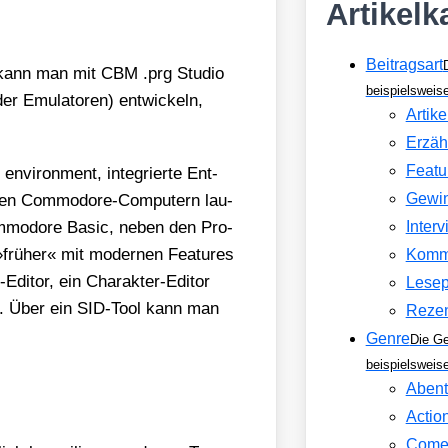
Artikelk
Beitragsart
ich kann man mit CBM .prg Stu­dio
beispielswei
 Emu­la­to­ren) ent­wi­ckeln,
Artike
Erzäh
Featu
envi­ron­ment, inte­grier­te Ent­
Gewin
ten Com­mo­do­re-Com­pu­tern lau­
­mo­do­re Basic, neben den Pro­
Inter
 »frü­her« mit moder­nen Fea­tures
Komm
di­tor, ein Cha­rak­ter-Edi­tor
Lesep
ord. Über ein SID-Tool kann man
Reze
Genre
Die Ge
beispielsweis
Abent
Actio
Come