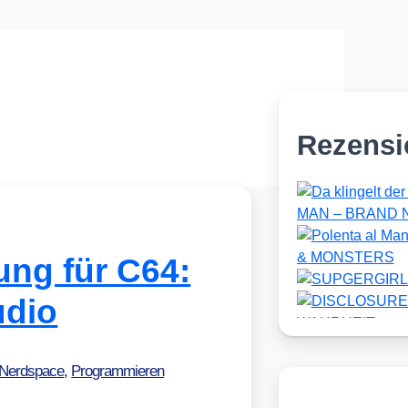
Rezensi
ng für C64:
udio
Nerdspace
,
Programmieren