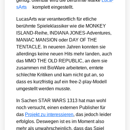
genug: offen­bar wird die berühm­te Mar­ke
Luca­
sA­rts
kom­plett ein­ge­stellt.
Luca­sA­rts war ver­ant­wort­lich für etli­che
berühm­te Spie­le­klas­si­ker wie die MONKEY
ISLAND-Rei­he, INDIANA JONES-Adven­tures,
MANIAC MANSION oder DAY OF THE
TENTACLE. In neue­ren Jah­ren konn­ten sie
aller­dings kei­ne neu­en Hits mehr lan­den, auch
das MMO THE OLD REPUBLIC, an dem sie
zusam­men mit Bio­Wa­re arbei­te­ten, ern­te­te
schlech­te Kri­ti­ken und kam nicht gut an, so
dass es kurz­fris­tig auf ein free-2-play-Modell
umge­stellt wer­den muss­te.
In Sachen STAR WARS 1313 hat man wohl
noch ver­sucht, einen exter­nen Publisher für
das
Pro­jekt zu inter­es­sie­ren
, das jedoch lei­der
erfolg­los. Des­we­gen ist es im Moment also
mehr als unwahr­schein­lich, dass das Spiel