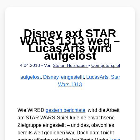
Disney axt STAR
WARS 1313 weg –
LucasArts wird
aufgelöst
4.04.2013
• Von
Stefan Holzhauer
•
Computerspiel
aufgelöst
,
Disney
,
eingestellt
,
LucasArts
,
Star
Wars 1313
Wie WIRED
ges­tern berich­te­te
, wird die Arbeit
am STAR WARS-Spiel für eine erwach­se­ne
Ziel­grup­pe ein­ge­stellt – und das, obwohl es
bereits weit gedie­hen war. Doch damit nicht