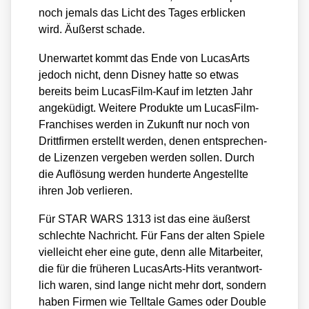
noch jemals das Licht des Tages erbli­cken
wird. Äußerst scha­de.
Uner­war­tet kommt das Ende von Luca­sA­rts
jedoch nicht, denn Dis­ney hat­te so etwas
bereits beim Lucas­Film-Kauf im letz­ten Jahr
ange­kü­digt. Wei­te­re Pro­duk­te um Lucas­Film-
Fran­chi­ses wer­den in Zukunft nur noch von
Dritt­fir­men erstellt wer­den, denen ent­spre­chen­
de Lizen­zen ver­ge­ben wer­den sol­len. Durch
die Auf­lö­sung wer­den hun­der­te Ange­stell­te
ihren Job ver­lie­ren.
Für STAR WARS 1313 ist das eine äußerst
schlech­te Nach­richt. Für Fans der alten Spie­le
viel­leicht eher eine gute, denn alle Mit­ar­bei­ter,
die für die frü­he­ren Luca­sA­rts-Hits ver­ant­wort­
lich waren, sind lan­ge nicht mehr dort, son­dern
haben Fir­men wie Tell­ta­le Games oder Dou­ble