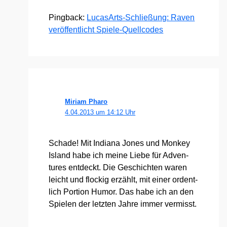
Pingback:
LucasArts-Schließung: Raven
veröffentlicht Spiele-Quellcodes
Miriam Pharo
4.04.2013 um 14:12 Uhr
Scha­de! Mit India­na Jones und Mon­key
Island habe ich mei­ne Lie­be für Adven­
tures ent­deckt. Die Geschich­ten waren
leicht und flo­ckig erzählt, mit einer ordent­
lich Por­ti­on Humor. Das habe ich an den
Spie­len der letz­ten Jah­re immer ver­misst.