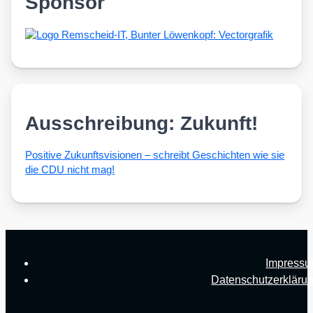
Sponsor
Ausschreibung: Zukunft!
Posi­ti­ve Zukunfts­vi­sio­nen – schreibt Geschich­ten wie sie
die CDU nicht mag!
Impress
Datenschutzerkläru