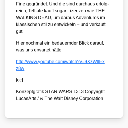
Fine gegrün­det. Und die sind durch­aus erfolg­
reich, Tell­ta­le kauft sogar Lizen­zen wie THE
WALKING DEAD, um dar­aus Adven­tures im
klas­si­schen stil zu ent­wi­ckeln – und ver­kauft
gut.
Hier noch­mal ein bedau­ern­der Blick dar­auf,
was uns erwar­tet hät­te:
http://​www​.you​tube​.com/​w​a​t​c​h​?​v​=​9​X​z​W​l​I​E​x​
z8w
[cc]
Kon­zept­gra­fik STAR WARS 1313 Copy­right
&
Luca­sA­rts /​
The Walt Dis­ney Cor­po­ra­ti­on