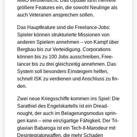
MMO ver­öf­fent­licht. Das Update führt meh­re­re
grö­ße­re Fea­tures ein, die sowohl Neu­lin­ge als
auch Vete­ra­nen anspre­chen sol­len.
Das Haupt­fea­ture sind die Free­lan­ce-Jobs:
Spie­ler kön­nen struk­tu­rier­te Mis­sio­nen von
ande­ren Spie­lern anneh­men – von Kampf über
Berg­bau bis zur Ver­tei­di­gung. Cor­po­ra­ti­ons
kön­nen bis zu 100 Jobs aus­schrei­ben, Free­
lan­cer bis zu drei gleich­zei­tig anneh­men. Das
Sys­tem soll beson­ders Ein­stei­gern hel­fen,
schnell ISK zu ver­die­nen und Anschluss zu fin­
den.
Zwei neue Kriegs­schif­fe kom­men ins Spiel: Die
Sara­t­hiel des Engels­kar­tells ist ein Dre­ad­
nought, der auch im Bela­ge­rungs­mo­dus sprin­
gen kann – eine ein­zig­ar­ti­ge Fähig­keit. Der Tri­
g­la­vi­an Bab­a­ro­ga ist ein Tech-II-Maro­deur mit
Des­in­te­gra­tor­waf­fen, die mehr Scha­den