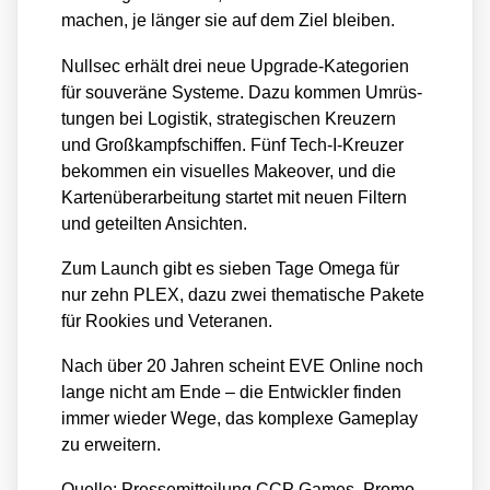
machen, je län­ger sie auf dem Ziel blei­ben.
Null­sec erhält drei neue Upgrade-Kate­go­rien
für sou­ve­rä­ne Sys­te­me. Dazu kom­men Umrüs­
tun­gen bei Logis­tik, stra­te­gi­schen Kreu­zern
und Groß­kampf­schif­fen. Fünf Tech-I-Kreu­zer
bekom­men ein visu­el­les Make­over, und die
Kar­ten­über­ar­bei­tung star­tet mit neu­en Fil­tern
und geteil­ten Ansich­ten.
Zum Launch gibt es sie­ben Tage Ome­ga für
nur zehn PLEX, dazu zwei the­ma­ti­sche Pake­te
für Roo­kies und Vete­ra­nen.
Nach über 20 Jah­ren scheint EVE Online noch
lan­ge nicht am Ende – die Ent­wick­ler fin­den
immer wie­der Wege, das kom­ple­xe Game­play
zu erwei­tern.
Quel­le: Pres­se­mit­tei­lung CCP Games, Pro­mo­