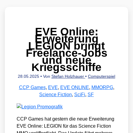
EVE Online:
Erweiterung
LEGION bringt
Freelance-Jobs
und neue
Kriegsschiffe
28.05.2025
• Von
Stefan Holzhauer
•
Computerspiel
CCP Games
,
EVE
,
EVE ONLINE
,
MMORPG
,
Science Fiction
,
SciFi
,
SF
CCP Games hat ges­tern die neue Erwei­te­rung
EVE Online: LEGION für das Sci­ence Fic­tion