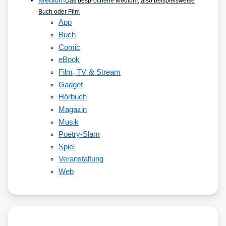
Medium
Das besprochene Medium, also beispielsweise
Buch oder Film
App
Buch
Comic
eBook
&
Film, TV
Stream
Gadget
Hörbuch
Magazin
Musik
Poetry-Slam
Spiel
Veranstaltung
Web