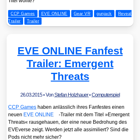
Titel woll­te?
CCP Games
EVE ONLINE
Gear VR
gunjack
Reveal
Trailer
Trailer
EVE ONLINE Fanfest
Trailer: Emergent
Threats
26.03.2015
• Von
Stefan Holzhauer
•
Computerspiel
CCP Games
haben anläss­lich ihres Fan­fes­tes einen
neu­en
EVE ONLINE
-Trai­ler mit dem Titel »Emer­gent
Thre­ats« raus­ge­hau­en, der eine neue Bedro­hung des
EVE­ver­se zeigt. Wer­den jetzt alle assi­mi­liert? Sind die
Pods nicht mehr sicher?