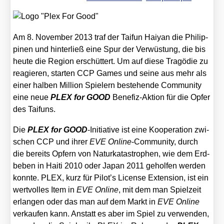
Am 8. Novem­ber 2013 traf der Tai­fun Hai­yan die Phil­ip­
pi­nen und hin­ter­ließ eine Spur der Ver­wüs­tung, die bis
heu­te die Regi­on erschüt­tert. Um auf die­se Tra­gö­die zu
reagie­ren, star­ten CCP Games und sei­ne aus mehr als
einer hal­ben Mil­li­on Spie­lern bestehen­de Com­mu­ni­ty
eine neue
PLEX for GOOD
Bene­fiz-Akti­on für die Opfer
des Tai­funs.
Die
PLEX for GOOD
-Initia­ti­ve ist eine Koope­ra­ti­on zwi­
schen CCP und ihrer
EVE Online
-Com­mu­ni­ty, durch
die bereits Opfern von Natur­ka­ta­stro­phen, wie dem Erd­
be­ben in Hai­ti 2010 oder Japan 2011 gehol­fen wer­den
konn­te. PLEX, kurz für Pilot’s Licen­se Exten­si­on, ist ein
wert­vol­les Item in
EVE Online
, mit dem man Spiel­zeit
erlan­gen oder das man auf dem Markt in
EVE Online
ver­kau­fen kann. Anstatt es aber im Spiel zu ver­wen­den,