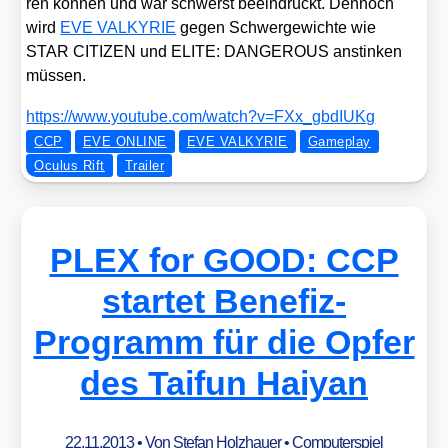
ren kön­nen und war schwerst beein­druckt. Den­noch
wird
EVE VALKYRIE
gegen Schwer­ge­wich­te wie
STAR CITIZEN und ELITE: DANGEROUS anstin­ken
müs­sen.
https://​www​.you​tube​.com/​w​a​t​c​h​?​v​=​F​X​x​_​g​b​d​I​UKg
CCP
EVE ONLINE
EVE VALKYRIE
Gameplay
Oculus Rift
Trailer
PLEX for GOOD: CCP
startet Benefiz-
Programm für die Opfer
des Taifun Haiyan
22.11.2013
• Von
Stefan Holzhauer
•
Computerspiel