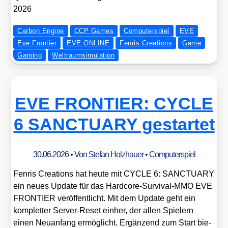
2026
Carbon Engine
CCP Games
Computerspiel
EVE
Eve Frontier
EVE ONLINE
Fenris Creations
Game
Gaming
Weltraumsimulation
EVE FRONTIER: CYCLE
6 SANCTUARY gestartet
30.06.2026
• Von
Stefan Holzhauer
•
Computerspiel
Fen­ris Crea­ti­ons hat heu­te mit CYCLE 6: SANCTUARY
ein neu­es Update für das Hard­core-Sur­vi­val-MMO EVE
FRONTIER ver­öf­fent­licht. Mit dem Update geht ein
kom­plet­ter Ser­ver-Reset ein­her, der allen Spie­lern
einen Neu­an­fang ermög­licht. Ergän­zend zum Start bie­