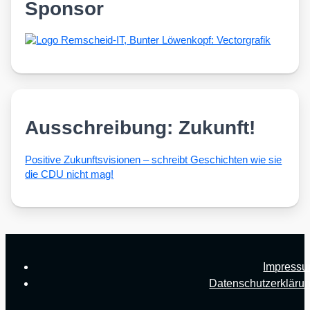
Sponsor
Ausschreibung: Zukunft!
Posi­ti­ve Zukunfts­vi­sio­nen – schreibt Geschich­ten wie sie
die CDU nicht mag!
Impress
Datenschutzerkläru