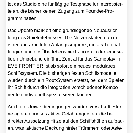
tet das Stu­dio eine fünf­tä­gi­ge Test­pha­se für Inter­es­sier­
te an, die bis­her kei­nen Zugang zum Foun­der-Pro­
gramm hat­ten.
Das Update mar­kiert eine grund­le­gen­de Neu­aus­rich­
tung des Spiel­erleb­nis­ses. Die Nut­zer star­ten nun in
einer über­ar­bei­te­ten Anfangs­se­quenz, die als Tuto­ri­al
fun­giert und die Über­le­bens­me­cha­ni­ken in der feind­se­
li­gen Umge­bung ein­führt. Zen­tral für das Game­play in
EVE FRONTIER ist ab sofort ein neu­es, modu­la­res
Schiffs­sys­tem. Die bis­he­ri­gen fes­ten Schiffs­mo­del­le
wur­den durch ein Root-Sys­tem ersetzt, bei dem Spie­ler
ihr Schiff durch die Inte­gra­ti­on ver­schie­de­ner Kom­po­
nen­ten indi­vi­du­ell spe­zia­li­sie­ren kön­nen.
Auch die Umwelt­be­din­gun­gen wur­den ver­schärft: Ster­
ne agie­ren nun als akti­ve Gefah­ren­quel­len, die bei
direk­ter Aus­set­zung Hit­ze auf den Schiffs­hül­len auf­bau­
en, was tak­ti­sche Deckung hin­ter Trüm­mern oder Aste­