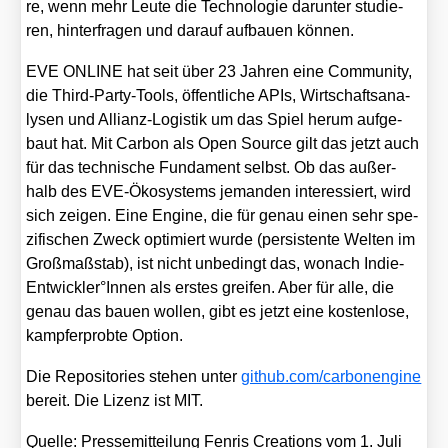
re, wenn mehr Leu­te die Tech­no­lo­gie dar­un­ter stu­die­
ren, hin­ter­fra­gen und dar­auf auf­bau­en kön­nen.
EVE ONLINE hat seit über 23 Jah­ren eine Com­mu­ni­ty,
die Third-Par­ty-Tools, öffent­li­che APIs, Wirt­schafts­ana­
ly­sen und Alli­anz-Logis­tik um das Spiel her­um auf­ge­
baut hat. Mit Car­bon als Open Source gilt das jetzt auch
für das tech­ni­sche Fun­da­ment selbst. Ob das außer­
halb des EVE-Öko­sys­tems jeman­den inter­es­siert, wird
sich zei­gen. Eine Engi­ne, die für genau einen sehr spe­
zi­fi­schen Zweck opti­miert wur­de (per­sis­ten­te Wel­ten im
Groß­maß­stab), ist nicht unbe­dingt das, wonach Indie-
Entwickler°Innen als ers­tes grei­fen. Aber für alle, die
genau das bau­en wol­len, gibt es jetzt eine kos­ten­lo­se,
kampf­erprob­te Opti­on.
Die Repo­si­to­ries ste­hen unter
git​hub​.com/​c​a​r​b​o​n​e​n​g​ine
bereit. Die Lizenz ist MIT.
Quel­le: Pres­se­mit­tei­lung Fen­ris Crea­ti­ons vom 1. Juli