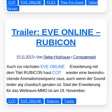
CCP
EVE ONLINE
PLEX
Plex For Good
Taifun
Haiyan
Trailer: EVE ONLINE –
RUBICON
15.11.2013
• Von
Stefan Holzhauer
•
Computerspiel
Auch zur nächs­ten
EVE ONLINE
-Erwei­te­rung mit
dem Titel RUBICON haut
CCP
wie­der eine beein­dru­
cken­de Ani­ma­ti­ons­se­quenz raus, auch wenn der Sound
lei­der arg chao­tisch gera­ten ist. Start der Erwei­te­rung
für das Welt­raum-MMO ist am 19. Novem­ber.
CCP
EVE ONLINE
Rubicon
Trailer