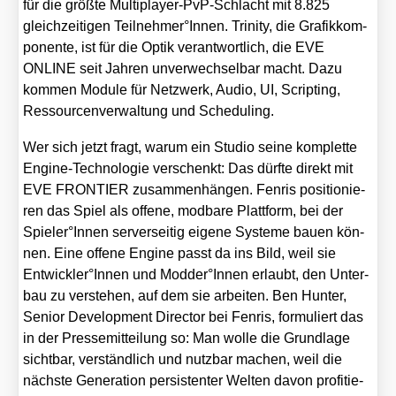
für die größ­te Mul­ti­play­er-PvP-Schlacht mit 8.825
gleich­zei­ti­gen Teilnehmer°Innen. Tri­ni­ty, die Gra­fik­kom­
po­nen­te, ist für die Optik ver­ant­wort­lich, die EVE
ONLINE seit Jah­ren unver­wech­sel­bar macht. Dazu
kom­men Modu­le für Netz­werk, Audio, UI, Scrip­ting,
Res­sour­cen­ver­wal­tung und Sche­du­ling.
Wer sich jetzt fragt, war­um ein Stu­dio sei­ne kom­plet­te
Engi­ne-Tech­no­lo­gie ver­schenkt: Das dürf­te direkt mit
EVE FRONTIER zusam­men­hän­gen. Fen­ris posi­tio­nie­
ren das Spiel als offe­ne, mod­ba­re Platt­form, bei der
Spieler°Innen ser­ver­sei­tig eige­ne Sys­te­me bau­en kön­
nen. Eine offe­ne Engi­ne passt da ins Bild, weil sie
Entwickler°Innen und Modder°Innen erlaubt, den Unter­
bau zu ver­ste­hen, auf dem sie arbei­ten. Ben Hun­ter,
Seni­or Deve­lo­p­ment Direc­tor bei Fen­ris, for­mu­liert das
in der Pres­se­mit­tei­lung so: Man wol­le die Grund­la­ge
sicht­bar, ver­ständ­lich und nutz­bar machen, weil die
nächs­te Gene­ra­ti­on per­sis­ten­ter Wel­ten davon pro­fi­tie­