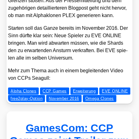
Gren­zen sto­ßen. Aus der Pres­se­mit­tei­lung und dem
zuge­hö­ri­gen detail­lier­te­ren Blog­post geht nicht her­vor,
ob man mit Alpha­k­lo­nen PLEX gene­rie­ren kann.
Star­ten soll das Gan­ze bereits im Novem­ber 2016. Der
Sinn dürf­te klar sein: Neue Spie­ler zu EVE ONLINE
brin­gen. Man wird abwar­ten müs­sen, wie die Shards
den zu erwar­ten­den Ansturm ver­kraf­ten. Bei EVE spie­
len alle im sel­ben Uni­ver­sum.
Mehr zum The­ma auch in einem beglei­ten­den Video
von CCPs Seagull:
Alpha Clones
CCP Games
Erweiterung
EVE ONLINE
free2play-Option
November 2016
Omega Clones
GamesCom: CCP