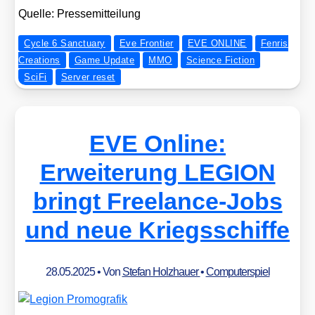
Quel­le: Pres­se­mit­tei­lung
Cycle 6 Sanctuary
Eve Frontier
EVE ONLINE
Fenris
Creations
Game Update
MMO
Science Fiction
SciFi
Server reset
EVE Online:
Erweiterung LEGION
bringt Freelance-Jobs
und neue Kriegsschiffe
28.05.2025
• Von
Stefan Holzhauer
•
Computerspiel