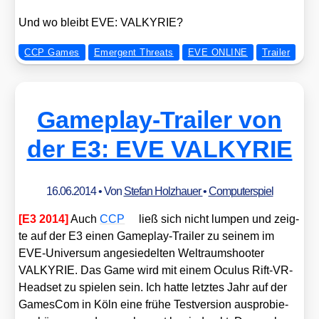
Und wo bleibt EVE: VALKYRIE?
CCP Games
Emergent Threats
EVE ONLINE
Trailer
Gameplay-Trailer von
der E3: EVE VALKYRIE
16.06.2014
• Von
Stefan Holzhauer
•
Computerspiel
[E3 2014]
Auch
CCP
ließ sich nicht lum­pen und zeig­
te auf der E3 einen Game­play-Trai­ler zu sei­nem im
EVE-Uni­ver­sum ange­sie­del­ten Welt­raum­shoo­ter
VALKYRIE. Das Game wird mit einem Ocu­lus Rift-VR-
Head­set zu spie­len sein. Ich hat­te letz­tes Jahr auf der
Games­Com in Köln eine frü­he Test­ver­si­on aus­pro­bie­