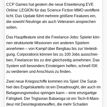
CCP Games hat ges­tern die neue Erwei­te­rung EVE
Online: LEGION für das Sci­ence Fic­tion MMO ver­öf­fent­
licht. Das Update führt meh­re­re grö­ße­re Fea­tures ein,
die sowohl Neu­lin­ge als auch Vete­ra­nen anspre­chen
sol­len.
Das Haupt­fea­ture sind die Free­lan­ce-Jobs: Spie­ler kön­
nen struk­tu­rier­te Mis­sio­nen von ande­ren Spie­lern
anneh­men – von Kampf über Berg­bau bis zur Ver­tei­di­
gung. Cor­po­ra­ti­ons kön­nen bis zu 100 Jobs aus­schrei­
ben, Free­lan­cer bis zu drei gleich­zei­tig anneh­men. Das
Sys­tem soll beson­ders Ein­stei­gern hel­fen, schnell ISK
zu ver­die­nen und Anschluss zu fin­den.
Zwei neue Kriegs­schif­fe kom­men ins Spiel: Die Sara­t­
hiel des Engels­kar­tells ist ein Dre­ad­nought, der auch im
Bela­ge­rungs­mo­dus sprin­gen kann – eine ein­zig­ar­ti­ge
Fähig­keit. Der Tri­g­la­vi­an Bab­a­ro­ga ist ein Tech-II-Maro­
deur mit Des­in­te­gra­tor­waf­fen, die mehr Scha­den