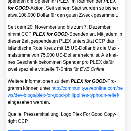
spen­den die Spie­ler ihr PLEX im Rah­men der
PLEX
for GOOD
-Akti­on. Seit sei­nem Start wur­den so bis­her
etwa 108.000 Dol­lar für den guten Zweck gesam­melt.
Seit dem 20. Novem­ber und bis zum 7. Dezem­ber
nimmt CCP
PLEX for GOOD
-Spen­den an. Mit jedem in
die­ser Zeit gespen­de­ten PLEX unter­stützt CCP das
Islän­di­sche Rote Kreuz mit 15 US-Dol­lar bis die Maxi­
mal­sum­me von 75.000 US-Dol­lar erreicht ist. Als klei­
nes Geschenk bekom­men Spen­der pro PLEX dafür
zwei spe­zi­el­le vir­tu­el­le T‑Shirts für
EVE Online
.
Wei­te­re Infor­ma­tio­nen zu dem
PLEX for GOOD
-Pro­
gramm kön­nen unter
http://​com​mu​ni​ty​.eve​on​line​.com/​n​e​
w​s​/​d​e​v​-​b​l​o​g​s​/​p​l​e​x​-​f​o​r​-​g​o​o​d​-​p​h​i​l​i​p​p​i​n​e​s​-​t​y​p​h​o​o​n​-​r​e​l​i​ef/
ein­ge­se­hen wer­den.
Quel­le: Pres­se­mit­tei­lung, Logo Plex For Good Copy­
right CCP