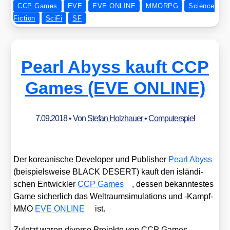
CCP Games
EVE
EVE ONLINE
MMORPG
Science
Fiction
SciFi
SF
Pearl Abyss kauft CCP
Games (EVE ONLINE)
7.09.2018
• Von
Stefan Holzhauer
•
Computerspiel
Der korea­ni­sche Deve­lo­per und Publisher
Pearl Abyss
(bei­spiels­wei­se BLACK DESERT) kauft den islän­di­
schen Ent­wick­ler
CCP Games
, des­sen bekann­tes­tes
Game sicher­lich das Welt­raum­si­mu­la­ti­ons und ‑Kampf-
MMO
EVE ONLINE
ist.
Zuletzt waren diver­se Pro­jek­te von CCP Games