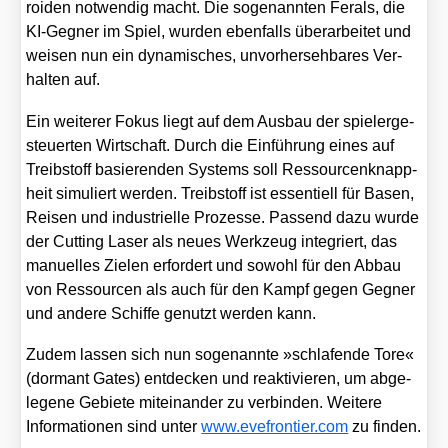
ro­iden not­wen­dig macht. Die soge­nann­ten Fer­als, die
KI-Geg­ner im Spiel, wur­den eben­falls über­ar­bei­tet und
wei­sen nun ein dyna­mi­sches, unvor­her­seh­ba­res Ver­
hal­ten auf.
Ein wei­te­rer Fokus liegt auf dem Aus­bau der spie­ler­ge­
steu­er­ten Wirt­schaft. Durch die Ein­füh­rung eines auf
Treib­stoff basie­ren­den Sys­tems soll Res­sour­cen­knapp­
heit simu­liert wer­den. Treib­stoff ist essen­ti­ell für Basen,
Rei­sen und indus­tri­el­le Pro­zes­se. Pas­send dazu wur­de
der Cut­ting Laser als neu­es Werk­zeug inte­griert, das
manu­el­les Zie­len erfor­dert und sowohl für den Abbau
von Res­sour­cen als auch für den Kampf gegen Geg­ner
und ande­re Schif­fe genutzt wer­den kann.
Zudem las­sen sich nun soge­nann­te »schla­fen­de Tore«
(dor­mant Gates) ent­de­cken und reak­ti­vie­ren, um abge­
le­ge­ne Gebie­te mit­ein­an­der zu ver­bin­den. Wei­te­re
Infor­ma­tio­nen sind unter
www​.eve​fron​tier​.com
zu fin­den.