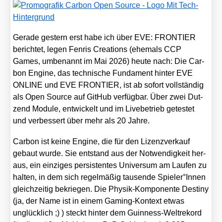
Gera­de ges­tern erst habe ich über EVE: FRONTIER
berich­tet, legen Fen­ris Crea­ti­ons (ehe­mals CCP
Games, umbe­nannt im Mai 2026) heu­te nach: Die Car­
bon Engi­ne, das tech­ni­sche Fun­da­ment hin­ter EVE
ONLINE und EVE FRONTIER, ist ab sofort voll­stän­dig
als Open Source auf Git­Hub ver­füg­bar. Über zwei Dut­
zend Modu­le, ent­wi­ckelt und im Live­be­trieb getes­tet
und ver­bes­sert über mehr als 20 Jah­re.
Car­bon ist kei­ne Engi­ne, die für den Lizenz­ver­kauf
gebaut wur­de. Sie ent­stand aus der Not­wen­dig­keit her­
aus, ein ein­zi­ges per­sis­ten­tes Uni­ver­sum am Lau­fen zu
hal­ten, in dem sich regel­mä­ßig tau­sen­de Spieler°Innen
gleich­zei­tig bekrie­gen. Die Phy­sik-Kom­po­nen­te Desti­ny
(ja, der Name ist in einem Gam­ing-Kon­text etwas
unglück­lich ;) ) steckt hin­ter dem Guin­ness-Welt­re­kord