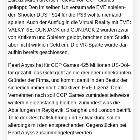
gefloppt: Den im sel­ben Uni­ver­sum wie EVE spie­len­
den Shoo­ter DUST 514 für die PS3 woll­te nie­mand
spie­len. Auch der Aus­flug in die Vir­tu­al Rea­li­ty mit EVE:
VALKYRIE, GUNJACK und GUNJACK 2 wur­den zwar
von Kri­ti­kern und Spie­lern gelobt, brach­ten dem Stu­dio
aber nicht wirk­lich Geld ein. Die VR-Spar­te wur­de dar­
auf­hin bereits geschlos­sen.
Pearl Abyss hat für CCP Games 425 Mil­lio­nen US-Dol­
lar gezahlt, das Geld geht an die drei eher unbe­kann­ten
Grün­der der Fir­ma, und kommt damit in den Besitz der
sicher­lich immer noch attrak­ti­ven EVE-Lizenz. Dem
Ver­neh­men nach soll CCP Games zumin­dest teil­wei­se
wei­ter­hin eigen­stän­dig blei­ben, zumin­dest was die
Abtei­lun­gen in Reykja­vik, Shang­hai und Lon­don betrifft.
Tei­le der Geschäfts­füh­rung und Ent­wick­lung sol­len
aller­dings mit den ent­spre­chen­den Gegen­stü­cken bei
Pearl Abyss zusam­men­ge­legt wer­den.