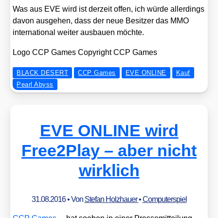
Was aus EVE wird ist der­zeit offen, ich wür­de aller­dings
davon aus­ge­hen, dass der neue Besit­zer das MMO
inter­na­tio­nal wei­ter aus­bau­en möch­te.
Logo CCP Games Copy­right CCP Games
BLACK DESERT
CCP Games
EVE ONLINE
Kauf
Pearl Abyss
EVE ONLINE wird
Free2Play – aber nicht
wirklich
31.08.2016
• Von
Stefan Holzhauer
•
Computerspiel