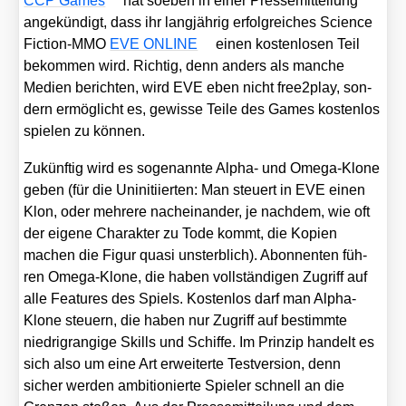
CCP Games
hat soeben in einer Pres­se­mit­tei­lung
ange­kün­digt, dass ihr lang­jäh­rig erfolg­rei­ches Sci­ence
Fic­tion-MMO
EVE ONLINE
einen kos­ten­lo­sen Teil
bekom­men wird. Rich­tig, denn anders als man­che
Medi­en berich­ten, wird EVE eben nicht free2play, son­
dern ermög­licht es, gewis­se Tei­le des Games kos­ten­los
spie­len zu kön­nen.
Zukünf­tig wird es soge­nann­te Alpha- und Ome­ga-Klo­ne
geben (für die Unin­iti­ier­ten: Man steu­ert in EVE einen
Klon, oder meh­re­re nach­ein­an­der, je nach­dem, wie oft
der eige­ne Cha­rak­ter zu Tode kommt, die Kopien
machen die Figur qua­si unsterb­lich). Abon­nen­ten füh­
ren Ome­ga-Klo­ne, die haben voll­stän­di­gen Zugriff auf
alle Fea­tures des Spiels. Kos­ten­los darf man Alpha-
Klo­ne steu­ern, die haben nur Zugriff auf bestimm­te
nied­ri­gran­gi­ge Skills und Schif­fe. Im Prin­zip han­delt es
sich also um eine Art erwei­ter­te Test­ver­si­on, denn
sicher wer­den ambi­tio­nier­te Spie­ler schnell an die