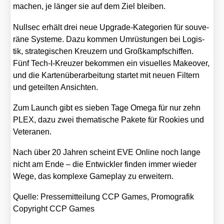
machen, je län­ger sie auf dem Ziel blei­ben.
Null­sec erhält drei neue Upgrade-Kate­go­rien für sou­ve­
rä­ne Sys­te­me. Dazu kom­men Umrüs­tun­gen bei Logis­
tik, stra­te­gi­schen Kreu­zern und Groß­kampf­schif­fen.
Fünf Tech-I-Kreu­zer bekom­men ein visu­el­les Make­over,
und die Kar­ten­über­ar­bei­tung star­tet mit neu­en Fil­tern
und geteil­ten Ansich­ten.
Zum Launch gibt es sie­ben Tage Ome­ga für nur zehn
PLEX, dazu zwei the­ma­ti­sche Pake­te für Roo­kies und
Vete­ra­nen.
Nach über 20 Jah­ren scheint EVE Online noch lan­ge
nicht am Ende – die Ent­wick­ler fin­den immer wie­der
Wege, das kom­ple­xe Game­play zu erwei­tern.
Quel­le: Pres­se­mit­tei­lung CCP Games, Pro­mo­gra­fik
Copy­right CCP Games