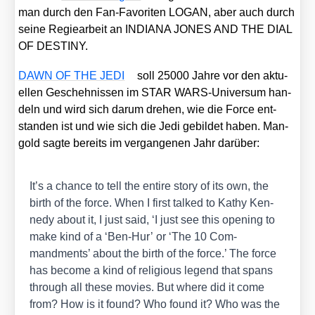
man durch den Fan-Favo­ri­ten LOGAN, aber auch durch
sei­ne Regie­ar­beit an INDIANA JONES AND THE DIAL
OF DESTINY.
DAWN OF THE JEDI
soll 25000 Jah­re vor den aktu­
el­len Gescheh­nis­sen im STAR WARS-Uni­ver­sum han­
deln und wird sich dar­um dre­hen, wie die Force ent­
stan­den ist und wie sich die Jedi gebil­det haben. Man­
gold sag­te bereits im ver­gan­ge­nen Jahr dar­über:
It’s a chan­ce to tell the enti­re sto­ry of its own, the
birth of the force. When I first tal­ked to Kathy Ken­
ne­dy about it, I just said, ‘I just see this ope­ning to
make kind of a ‘Ben-Hur’ or ‘The 10 Com­
mandments’ about the birth of the force.’ The force
has beco­me a kind of reli­gious legend that spans
through all the­se movies. But whe­re did it come
from? How is it found? Who found it? Who was the