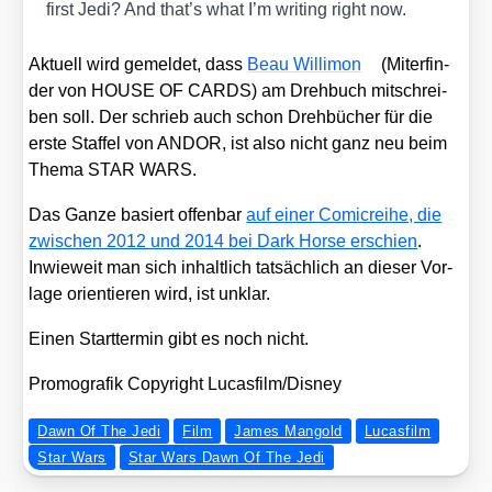
first Jedi? And that’s what I’m wri­ting right now.
Aktu­ell wird gemel­det, dass
Beau Wil­li­mon
(Mit­er­fin­
der von HOUSE OF CARDS) am Dreh­buch mit­schrei­
ben soll. Der schrieb auch schon Dreh­bü­cher für die
ers­te Staf­fel von ANDOR, ist also nicht ganz neu beim
The­ma STAR WARS.
Das Gan­ze basiert offen­bar
auf einer Comic­rei­he, die
zwi­schen 2012 und 2014 bei Dark Hor­se erschien
.
Inwie­weit man sich inhalt­lich tat­säch­lich an die­ser Vor­
la­ge ori­en­tie­ren wird, ist unklar.
Einen Start­ter­min gibt es noch nicht.
Pro­mo­gra­fik Copy­right Lucasfilm/​Disney
Dawn Of The Jedi
Film
James Mangold
Lucasfilm
Star Wars
Star Wars Dawn Of The Jedi