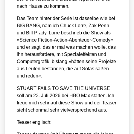
nach Hau­se zu kom­men.
Das Team hin­ter der Serie ist das­sel­be wie bei
BIG BANG, näm­lich Chuck Lor­re, Zak Penn
und Bill Pra­dy. Lor­re beschrieb die Show als
»Sci­ence Fic­tion-Action-Aben­teu­er-Come­dy«
und er sagt, das er mal was machen wol­le, das
ihn her­aus­for­de­re, mit Spe­zi­al­ef­fek­ten und
Com­pu­ter­gra­fik, bis­lang »hät­ten sei­ne Pro­jek­te
aus Leu­ten bestan­den, die auf Sofas saßen
und reden«.
STUART FAILS TO SAVE THE UNIVERSE
soll am 23. Juli 2026 bei HBO Max star­ten. Ich
freue mich sehr auf die­se Show und der Teaser
sieht schon­mal sehr viel­ver­spre­chend aus.
Teaser eng­lisch: