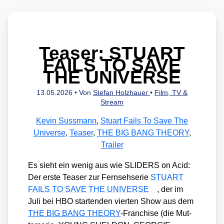
Teaser: STUART
FAILS TO SAVE
THE UNIVERSE
13.05.2026
• Von
Stefan Holzhauer
•
Film, TV &
Stream
Kevin Sussmann
,
Stuart Fails To Save The
Universe
,
Teaser
,
THE BIG BANG THEORY
,
Trailer
Es sieht ein wenig aus wie SLIDERS on Acid:
Der ers­te Teaser zur Fern­seh­se­rie
STUART
FAILS TO SAVE THE UNIVERSE
, der im
Juli bei HBO star­ten­den vier­ten Show aus dem
THE BIG BANG THEORY
-Fran­chise (die Mut­