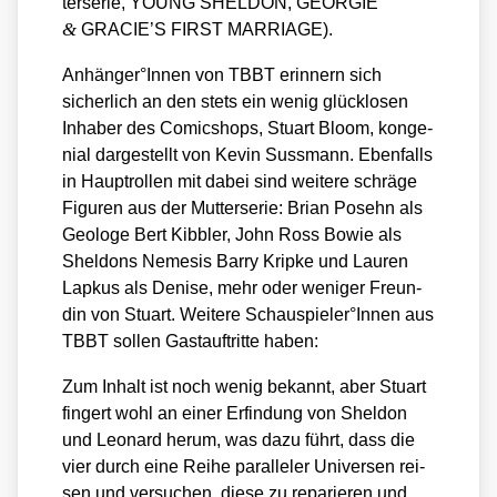
ter­se­rie, YOUNG SHELDON, GEORGIE
&
GRACIE’S FIRST MARRIAGE).
Anhänger°Innen von TBBT erin­nern sich
sicher­lich an den stets ein wenig glück­lo­sen
Inha­ber des Comic­shops, Stuart Bloom, kon­ge­
ni­al dar­ge­stellt von Kevin Suss­mann. Eben­falls
in Haupt­rol­len mit dabei sind wei­te­re schrä­ge
Figu­ren aus der Mut­ter­se­rie: Bri­an Posehn als
Geo­lo­ge Bert Kib­b­ler, John Ross Bowie als
Shel­dons Neme­sis Bar­ry Krip­ke und Lau­ren
Lap­kus als Deni­se, mehr oder weni­ger Freun­
din von Stuart. Wei­te­re Schauspieler°Innen aus
TBBT sol­len Gast­auf­trit­te haben:
Zum Inhalt ist noch wenig bekannt, aber Stuart
fin­gert wohl an einer Erfin­dung von Shel­don
und Leo­nard her­um, was dazu führt, dass die
vier durch eine Rei­he par­al­le­ler Uni­ver­sen rei­
sen und ver­su­chen, die­se zu repa­rie­ren und