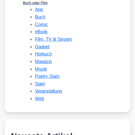
Buch oder Film
App
Buch
Comic
eBook
&
Film, TV
Stream
Gadget
Hörbuch
Magazin
Musik
Poetry-Slam
Spiel
Veranstaltung
Web