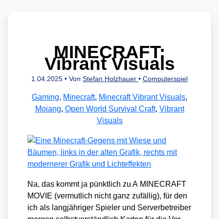
MINECRAFT:
Vibrant Visuals
1.04.2025
• Von
Stefan Holzhauer
•
Computerspiel
Gaming
,
Minecraft
,
Minecraft Vibrant Visuals
,
Mojang
,
Open World Survival Craft
,
Vibrant
Visuals
Na, das kommt ja pünkt­lich zu A MINECRAFT
MOVIE (ver­mut­lich nicht ganz zufäl­lig), für den
ich als lang­jäh­ri­ger Spie­ler und Ser­ver­be­trei­ber