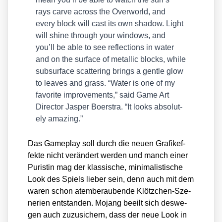
rays car­ve across the Over­world, and
every block will cast its own shadow. Light
will shi­ne through your win­dows, and
you’ll be able to see reflec­tions in water
and on the sur­face of metal­lic blocks, while
sub­sur­face scat­te­ring brings a gent­le glow
to lea­ves and grass. “Water is one of my
favo­ri­te impro­ve­ments,” said Game Art
Direc­tor Jas­per Boer­s­tra. “It looks abso­lut­
e­ly ama­zing.”
Das Game­play soll durch die neu­en Gra­fik­ef­
fek­te nicht ver­än­dert wer­den und manch einer
Puris­tin mag der klas­si­sche, mini­ma­lis­ti­sche
Look des Spiels lie­ber sein, denn auch mit dem
waren schon atem­be­rau­ben­de Klötz­chen-Sze­
ne­rien ent­stan­den. Mojang beeilt sich des­we­
gen auch zuzu­si­chern, dass der neue Look in