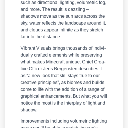
such as direc­tion­al light­ing, volu­metric fog,
and more. The result is dazz­ling –
shadows move as the sun arcs across the
sky, water reflects the land­scape around it,
and clouds appear infi­ni­te as they stretch
far into the distance.
Vibrant Visu­als brings thou­sands of indi­vi­
du­al­ly craf­ted ele­ments while pre­ser­ving
what makes Mine­craft uni­que. Chief Crea­
ti­ve Offi­cer Jens Ber­gens­ten descri­bes it
as “a new look that still stays true to our
crea­ti­ve prin­ci­ples”, as bio­mes and builds
come to life with the addi­ti­on of a ran­ge of
gra­phi­cal enhance­ments. But what you will
noti­ce the most is the inter­play of light and
shadow.
Impro­ve­ments inclu­ding volu­metric light­ing
mean you’ll be able to watch the sun’s