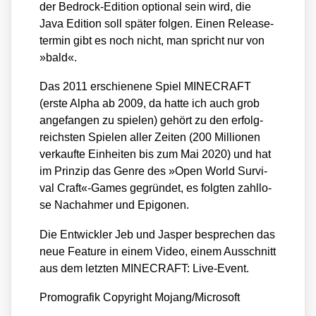
der Bed­rock-Edi­ti­on optio­nal sein wird, die
Java Edi­ti­on soll spä­ter fol­gen. Einen Release­
ter­min gibt es noch nicht, man spricht nur von
»bald«.
Das 2011 erschie­ne­ne Spiel MINECRAFT
(ers­te Alpha ab 2009, da hat­te ich auch grob
ange­fan­gen zu spie­len) gehört zu den erfolg­
reichs­ten Spie­len aller Zei­ten (200 Mil­lio­nen
ver­kauf­te Ein­hei­ten bis zum Mai 2020) und hat
im Prin­zip das Gen­re des »Open World Sur­vi­
val Craft«-Games gegrün­det, es folg­ten zahl­lo­
se Nach­ah­mer und Epi­go­nen.
Die Ent­wick­ler Jeb und Jas­per bespre­chen das
neue Fea­ture in einem Video, einem Aus­schnitt
aus dem letz­ten MINECRAFT: Live-Event.
Pro­mo­gra­fik Copy­right Mojang/​Microsoft