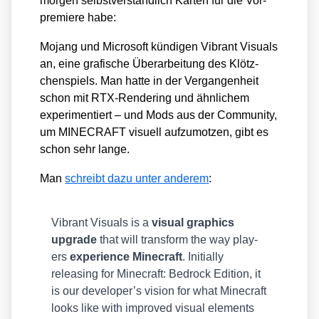
mor­gen selbst­ver­ständ­lich Kar­ten für die Vor­
pre­mie­re habe:
Mojang und Micro­soft kün­di­gen Vibrant Visu­als
an, eine gra­fi­sche Über­ar­bei­tung des Klötz­
chen­spiels. Man hat­te in der Ver­gan­gen­heit
schon mit RTX-Ren­de­ring und ähn­li­chem
expe­ri­men­tiert – und Mods aus der Com­mu­ni­ty,
um MINECRAFT visu­ell auf­zu­mot­zen, gibt es
schon sehr lan­ge.
Man
schreibt dazu unter ande­rem
:
Vibrant Visu­als is a
visu­al gra­phics
upgrade
that will trans­form the way play­
ers
expe­ri­ence Mine­craft
. Initi­al­ly
releasing for Mine­craft: Bed­rock Edi­ti­on, it
is our developer’s visi­on for what Mine­craft
looks like with impro­ved visu­al ele­ments