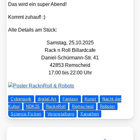
Das wird ein super Abend!
Kommt zuhauf! :)
Alle Details am Stück:
Sams­tag, 25.10.2025
Rack n Roll Bil­lard­ca­fe
Dani­el-Schür­mann-Str. 41
42853 Rem­scheid
17:00 bis 22:00 Uhr
Cyberpunk
digital Art
Fantasy
Kunst
Nacht der
Kultur
NDK25
RacknRoll
Remscheid
Roboter
Science Fiction
Veranstaltung
Xanathon