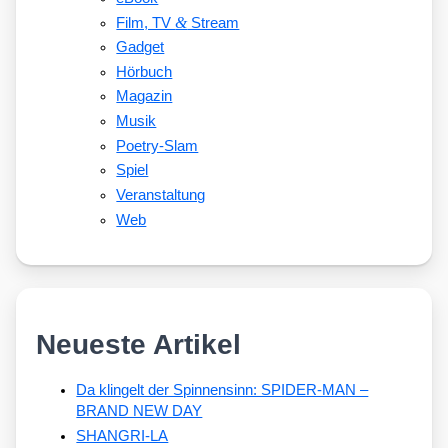
&
Film, TV
Stream
Gadget
Hörbuch
Magazin
Musik
Poetry-Slam
Spiel
Veranstaltung
Web
Neueste Artikel
Da klingelt der Spinnensinn: SPIDER-MAN –
BRAND NEW DAY
SHANGRI-LA