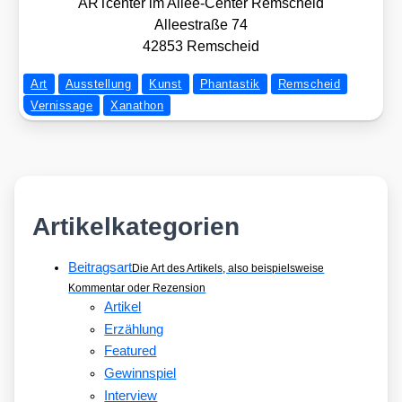
ART­cen­ter im Allee-Cen­ter Rem­scheid
Allee­stra­ße 74
42853 Rem­scheid
Art
Ausstellung
Kunst
Phantastik
Remscheid
Vernissage
Xanathon
Artikelkategorien
Beitragsart
Die Art des Artikels, also beispielsweise
Kommentar oder Rezension
Artikel
Erzählung
Featured
Gewinnspiel
Interview