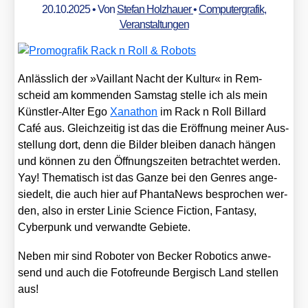
20.10.2025
• Von
Stefan Holzhauer
•
Computergrafik
,
Veranstaltungen
Anläss­lich der »Vail­lant Nacht der Kul­tur« in Rem­
scheid am kom­men­den Sams­tag stel­le ich als mein
Künst­ler-Alter Ego
Xan­athon
im Rack n Roll Bil­lard
Café aus. Gleich­zei­tig ist das die Eröff­nung mei­ner Aus­
stel­lung dort, denn die Bil­der blei­ben danach hän­gen
und kön­nen zu den Öff­nungs­zei­ten betrach­tet wer­den.
Yay! The­ma­tisch ist das Gan­ze bei den Gen­res ange­
sie­delt, die auch hier auf Phan­ta­News bespro­chen wer­
den, also in ers­ter Linie Sci­ence Fic­tion, Fan­ta­sy,
Cyber­punk und ver­wand­te Gebie­te.
Neben mir sind Robo­ter von Becker Robo­tics anwe­
send und auch die Foto­freun­de Ber­gisch Land stel­len
aus!