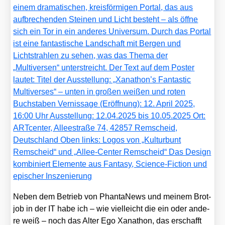
Neben dem Betrieb von Phan­ta­News und mei­nem Brot­
job in der IT habe ich – wie viel­leicht die ein oder ande­
re weiß – noch das Alter Ego Xan­athon, das erschafft