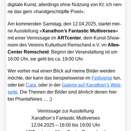
digi­ta­le Kunst, aller­dings ohne Nut­zung von KI; ich nen­
ne das gern »hand­ge­schöpf­te Pixel«.
Am kom­men­den Sams­tag, den 12.04.2025, star­tet mei­
ne Aus­stel­lung »
Xanathon’s Fan­ta­stic Mul­ti­ver­ses
«
mit einer Ver­nis­sa­ge im
ART­cen­ter
, dem Kunst-Show­
room des Ver­eins Kul­tur­bunt Rem­scheid e.V. im
Allee-
Cen­ter Rem­scheid
. Beginn der Ver­an­stal­tung ist um
16:00 Uhr, sie geht bis ca. 19:00 Uhr.
Wer vor­her mal einen Blick auf mei­ne Bil­der wer­den
möch­te, der kann das bei­spiels­wei­se im
Fedi­ver­se
tun,
oder bei
Cara
, oder in der
Gale­rie auf Xanathon’s Web­
sei­te
. Die The­men der Bil­der sind ähn­lich denen hier
bei Phan­ta­News … ;)
Ver­nis­sa­ge zur Aus­stel­lung
Xanathon’s Fan­ta­stic Mul­ti­ver­ses
12.04.2025 – 16:00 bis 19:00 Uhr