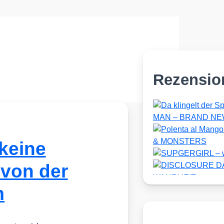
Rezensio
keine
 von der
m