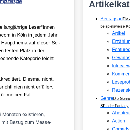
mputerspiel
Artikelka
Beitragsart
Die 
beispielsweise 
lang­jäh­ri­ge Leser°innen
Artikel
es­com in Köln in jedem Jahr
Erzählu
 Haupt­the­ma auf die­ser Sei­
Feature
n fes­ten Platz in der
Gewinns
­chen­de Kate­go­rie leicht
Intervie
Kommen
e­di­tiert. Dies­mal nicht.
Lesepro
cht­li­ni­en nicht erfül­le«.
Rezensi
für mei­nen Fall:
Genre
Die Genre
SF oder Fantasy
Abenteu
 Mona­ten exis­tie­ren,
Action
Text mit Bezug zum Mes­se­
Comedy