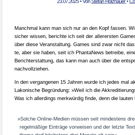
23.07.2025
• Von
Stefan Holzhauer
•
Co
Manch­mal kann man sich nur an den Kopf fas­sen. Wie 
sicher wis­sen, berich­te ich seit der aller­ers­ten Gam
über die­se Ver­an­stal­tung. Games sind zwar nicht das
te, aber sie haben, seit ich Phan­ta­News betrei­be, eine
Bericht­erstat­tung, das kann man auch über die ent­spre
nach­voll­zie­hen.
In den ver­gan­ge­nen 15 Jah­ren wur­de ich jedes mal akkr
Lako­ni­sche Begrün­dung: »Weil ich die Akkre­di­tie­rungs­ri
Was ich aller­dings merk­wür­dig fin­de, denn die lau­ten 
»
Sol­che Online-Medi­en müs­sen seit min­des­tens drei
regel­mä­ßi­ge Ein­trä­ge vor­wei­sen und der letz­te 