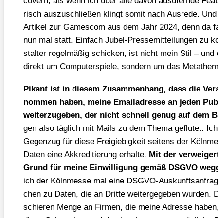
covern, als wenn ich über alle davon aus­ufern­de Fea­
risch aus­zu­schlie­ßen klingt somit nach Aus­re­de. Und n
Arti­kel zur Games­com aus dem Jahr 2024, denn da f
nun mal statt. Ein­fach Jubel-Pres­se­mit­tei­lun­gen zu k
stal­ter regel­mä­ßig schi­cken, ist nicht mein Stil – und
direkt um Com­pu­ter­spie­le, son­dern um das Meta­th
Pikant ist in die­sem Zusam­men­hang, dass die Ver­an
nom­men haben, mei­ne Email­adres­se an jeden Publi
wei­ter­zu­ge­ben, der nicht schnell genug auf dem
gen also täg­lich mit Mails zu dem The­ma geflu­tet. Ic
Gegen­zug für die­se Frei­gie­big­keit sei­tens der Köln­me
Daten eine Akkre­di­tie­rung erhal­te.
Mit der ver­wei­ger­
Grund für mei­ne Ein­wil­li­gung gemäß DSGVO weg­ge
ich der Köln­mes­se mal eine DSGVO-Aus­kunfts­an­fra­ge 
chen zu Daten, die an Drit­te wei­ter­ge­ge­ben wur­den.
schie­ren Men­ge an Fir­men, die mei­ne Adres­se haben, s