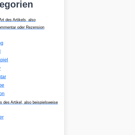
tegorien
Art des Artikels, also
Kommentar oder Rezension
ng
d
piel
w
tar
be
on
s des Artikel, also beispielsweise
er