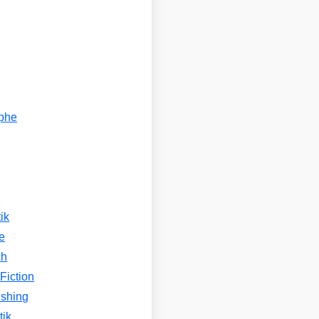
ophe
n
ik
e
ch
Fiction
ishing
tik