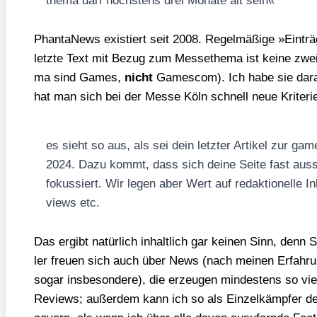
the­ma darf höchs­tens drei Mona­te alt sein«
Phan­ta­News exis­tiert seit 2008. Regel­mä­ßi­ge »Ein­tr
letz­te Text mit Bezug zum Mes­se­the­ma ist kei­ne zwe
ma sind Games,
nicht
Games­com). Ich habe sie dar­auf
hat man sich bei der Mes­se Köln schnell neue Kri­te­ri­
es sieht so aus, als sei dein letz­ter Arti­kel zur 
2024. Dazu kommt, dass sich dei­ne Sei­te fast aus­
fokus­siert. Wir legen aber Wert auf redak­tio­nel­le In
views etc.
Das ergibt natür­lich inhalt­lich gar kei­nen Sinn, denn S
ler freu­en sich auch über News (nach mei­nen Erfah­run
sogar ins­be­son­de­re), die erzeu­gen min­des­tens so viel 
Reviews; außer­dem kann ich so als Ein­zel­kämp­fer deu