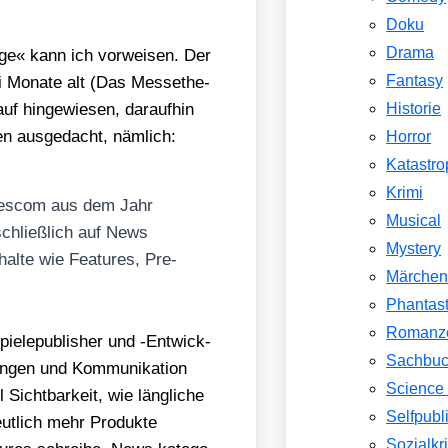
Doku
Drama
ä­ge« kann ich vor­wei­sen. Der
Fantasy
i Mona­te alt (Das Mes­se­the­
 hin­ge­wie­sen, dar­auf­hin
Historie
en aus­ge­dacht, näm­lich:
Horror
Katastr
Krimi
games­com aus dem Jahr
Musical
schließ­lich auf News
Mystery
hal­te wie Fea­tures, Pre­
Märche
Phantast
Romanz
pie­le­pu­blisher und ‑Ent­wick­
Sachbu
­gen und Kom­mu­ni­ka­ti­on
Science 
Sicht­bar­keit, wie läng­li­che
Selfpubl
t­lich mehr Pro­duk­te
Sozialkri