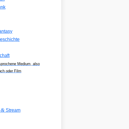
unk
antasy
eschichte
chaft
sprochene Medium, also
uch oder Film
&
V
Stream