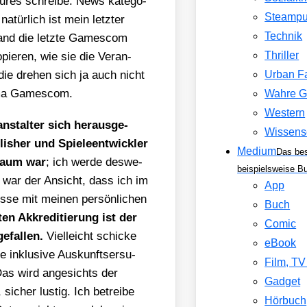
tures schrei­be. News kate­go­
Steamp
atür­lich ist mein letz­ter
Technik
and die letz­te Games­com
Thriller
opie­ren, wie sie die Ver­an­
 die dre­hen sich ja auch nicht
Urban F
e­ma Games­com.
Wahre G
Western
­stal­ter sich her­aus­ge­
Wissens
sher und Spie­le­ent­wick­ler
Medium
Das be
 Baum war
; ich wer­de des­we­
beispielsweise B
h war der Ansicht, dass ich im
App
s­se mit mei­nen per­sön­li­chen
Buch
ten Akkre­di­tie­rung ist der
Comic
­fal­len.
Viel­leicht schi­cke
eBook
inklu­si­ve Aus­kunfts­er­su­
Film, T
 Das wird ange­sichts der
Gadget
icher lus­tig. Ich betrei­be
Hörbuch