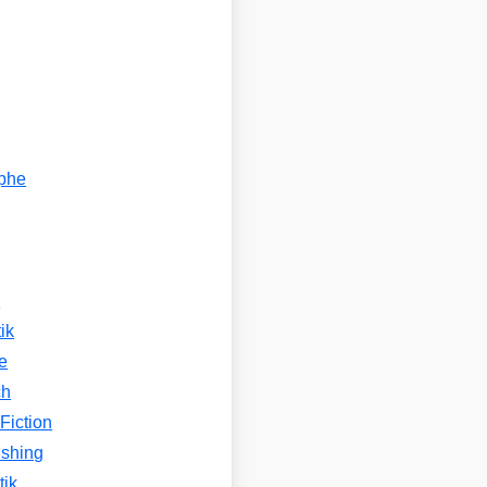
ophe
n
ik
e
ch
Fiction
ishing
tik