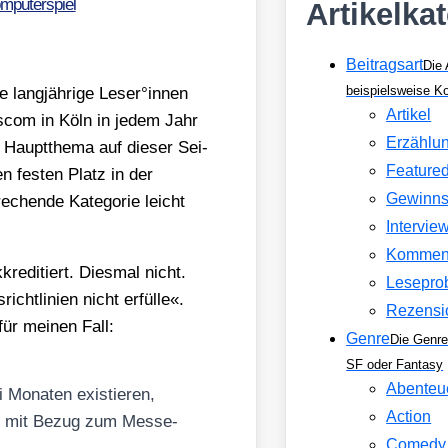
mputerspiel
Artikelka
Beitragsart
Die 
beispielsweise 
lang­jäh­ri­ge Leser°innen
Artikel
es­com in Köln in jedem Jahr
Erzählu
 Haupt­the­ma auf die­ser Sei­
Feature
n fes­ten Platz in der
Gewinns
­chen­de Kate­go­rie leicht
Intervie
Kommen
e­di­tiert. Dies­mal nicht.
Lesepro
cht­li­ni­en nicht erfül­le«.
Rezensi
für mei­nen Fall:
Genre
Die Genre
SF oder Fantasy
Abenteu
 Mona­ten exis­tie­ren,
Action
Text mit Bezug zum Mes­se­
Comedy