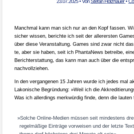
23.07.2025
• Von
Stefan Holzhauer
•
Co
Manch­mal kann man sich nur an den Kopf fas­sen. Wie 
sicher wis­sen, berich­te ich seit der aller­ers­ten Gam
über die­se Ver­an­stal­tung. Games sind zwar nicht das
te, aber sie haben, seit ich Phan­ta­News betrei­be, eine
Bericht­erstat­tung, das kann man auch über die ent­spre
nach­voll­zie­hen.
In den ver­gan­ge­nen 15 Jah­ren wur­de ich jedes mal akkr
Lako­ni­sche Begrün­dung: »Weil ich die Akkre­di­tie­rungs­ri
Was ich aller­dings merk­wür­dig fin­de, denn die lau­ten 
»
Sol­che Online-Medi­en müs­sen seit min­des­tens drei
regel­mä­ßi­ge Ein­trä­ge vor­wei­sen und der letz­te 