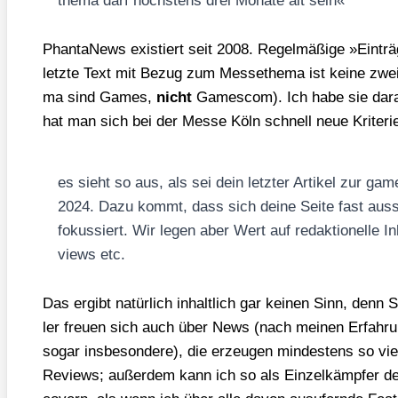
the­ma darf höchs­tens drei Mona­te alt sein«
Phan­ta­News exis­tiert seit 2008. Regel­mä­ßi­ge »Ein­tr
letz­te Text mit Bezug zum Mes­se­the­ma ist kei­ne zwe
ma sind Games,
nicht
Games­com). Ich habe sie dar­auf
hat man sich bei der Mes­se Köln schnell neue Kri­te­ri­
es sieht so aus, als sei dein letz­ter Arti­kel zur 
2024. Dazu kommt, dass sich dei­ne Sei­te fast aus­
fokus­siert. Wir legen aber Wert auf redak­tio­nel­le In
views etc.
Das ergibt natür­lich inhalt­lich gar kei­nen Sinn, denn S
ler freu­en sich auch über News (nach mei­nen Erfah­run
sogar ins­be­son­de­re), die erzeu­gen min­des­tens so viel 
Reviews; außer­dem kann ich so als Ein­zel­kämp­fer deu