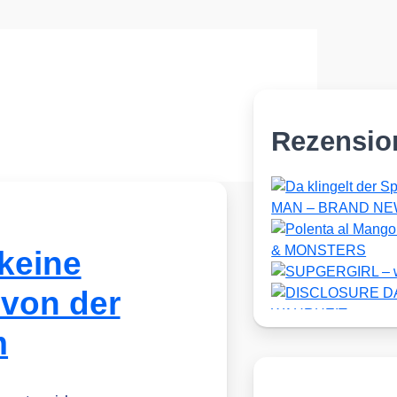
Rezensio
keine
 von der
m