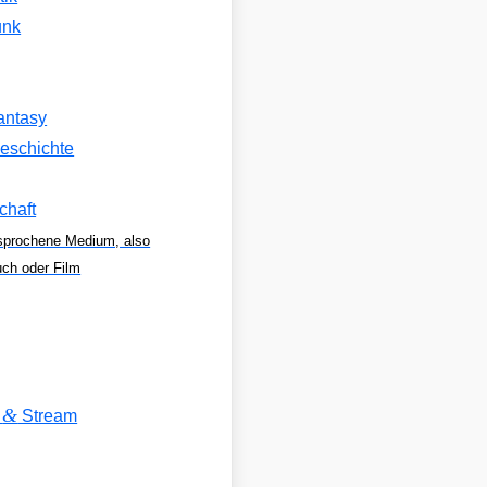
unk
antasy
eschichte
chaft
sprochene Medium, also
uch oder Film
&
V
Stream