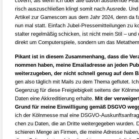
covern, als wenn ich über alle davon aus­ufern­de Fea­
risch aus­zu­schlie­ßen klingt somit nach Aus­re­de. Und n
Arti­kel zur Games­com aus dem Jahr 2024, denn da f
nun mal statt. Ein­fach Jubel-Pres­se­mit­tei­lun­gen zu k
stal­ter regel­mä­ßig schi­cken, ist nicht mein Stil – und
direkt um Com­pu­ter­spie­le, son­dern um das Meta­th
Pikant ist in die­sem Zusam­men­hang, dass die Ver­an
nom­men haben, mei­ne Email­adres­se an jeden Publi
wei­ter­zu­ge­ben, der nicht schnell genug auf dem
gen also täg­lich mit Mails zu dem The­ma geflu­tet. Ic
Gegen­zug für die­se Frei­gie­big­keit sei­tens der Köln­me
Daten eine Akkre­di­tie­rung erhal­te.
Mit der ver­wei­ger­
Grund für mei­ne Ein­wil­li­gung gemäß DSGVO weg­ge
ich der Köln­mes­se mal eine DSGVO-Aus­kunfts­an­fra­ge 
chen zu Daten, die an Drit­te wei­ter­ge­ge­ben wur­den.
schie­ren Men­ge an Fir­men, die mei­ne Adres­se haben, s