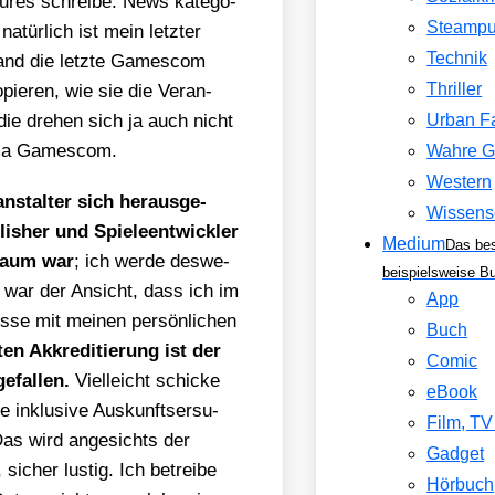
tures schrei­be. News kate­go­
Steamp
atür­lich ist mein letz­ter
Technik
and die letz­te Games­com
Thriller
opie­ren, wie sie die Ver­an­
 die dre­hen sich ja auch nicht
Urban F
e­ma Games­com.
Wahre G
Western
­stal­ter sich her­aus­ge­
Wissens
sher und Spie­le­ent­wick­ler
Medium
Das be
 Baum war
; ich wer­de des­we­
beispielsweise B
h war der Ansicht, dass ich im
App
s­se mit mei­nen per­sön­li­chen
Buch
ten Akkre­di­tie­rung ist der
Comic
­fal­len.
Viel­leicht schi­cke
eBook
inklu­si­ve Aus­kunfts­er­su­
Film, T
 Das wird ange­sichts der
Gadget
icher lus­tig. Ich betrei­be
Hörbuch