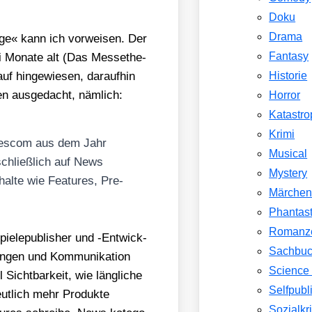
Doku
Drama
ä­ge« kann ich vor­wei­sen. Der
Fantasy
i Mona­te alt (Das Mes­se­the­
 hin­ge­wie­sen, dar­auf­hin
Historie
en aus­ge­dacht, näm­lich:
Horror
Katastr
Krimi
games­com aus dem Jahr
Musical
schließ­lich auf News
Mystery
hal­te wie Fea­tures, Pre­
Märche
Phantast
Romanz
pie­le­pu­blisher und ‑Ent­wick­
Sachbu
­gen und Kom­mu­ni­ka­ti­on
Science 
Sicht­bar­keit, wie läng­li­che
Selfpubl
t­lich mehr Pro­duk­te
Sozialkri