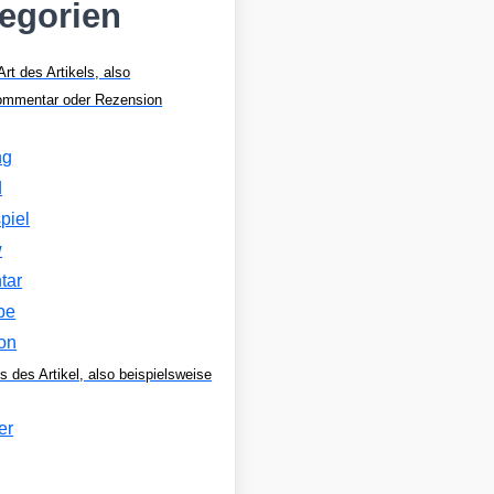
tegorien
Art des Artikels, also
Kommentar oder Rezension
ng
d
piel
w
tar
be
on
s des Artikel, also beispielsweise
er