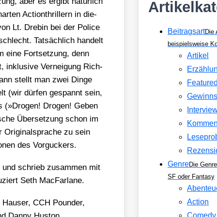
zung, aber es ergibt natür­lich
Artikelka
en Action­thril­lern in die­
on Lt. Dre­bin bei der Poli­ce
Beitragsart
Die 
chlecht. Tat­säch­lich han­delt
beispielsweise 
 eine Fort­set­zung, denn
Artikel
, inklu­si­ve Ver­nei­gung Rich­
Erzählu
dann stellt man zwei Din­ge
Feature
elt (wir dür­fen gespannt sein,
Gewinns
us (»Dro­gen! Dro­gen! Geben
Intervie
sche Über­set­zung schon im
Kommen
Ori­gi­nal­spra­che zu sein
Lesepro
o­nen des Vor­gu­ckers.
Rezensi
Genre
Die Genre
 und schrieb zusam­men mit
SF oder Fantasy
iert Seth Mac­Far­la­ne.
Abenteu
Action
r Hau­ser, CCH Poun­der,
d Dan­ny Hus­ton.
Comedy