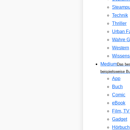
Steamp
Technik
Thriller
Urban F
Wahre G
Western
Wissens
Medium
Das be
beispielsweise B
App
Buch
Comic
eBook
Film, T
Gadget
Hörbuch