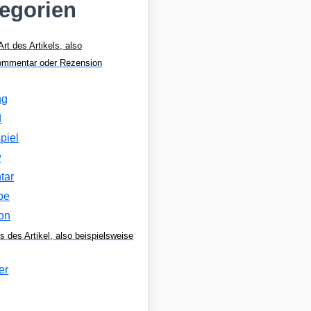
tegorien
Art des Artikels, also
Kommentar oder Rezension
ng
d
piel
w
tar
be
on
s des Artikel, also beispielsweise
er