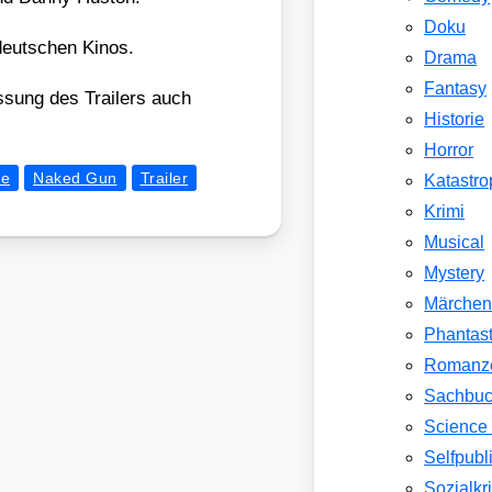
Doku
eut­schen Kinos.
Drama
Fantasy
s­sung des Trai­lers auch
Historie
Horror
ie
Naked Gun
Trailer
Katastr
Krimi
Musical
Mystery
Märche
Phantast
Romanz
Sachbu
Science 
Selfpubl
Sozialkri