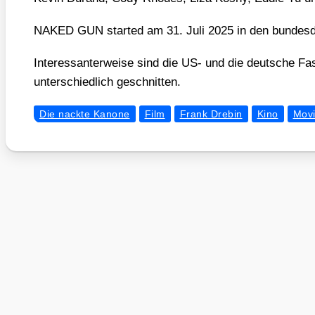
NAKED GUN star­ted am 31. Juli 2025 in den bun­des­d
Inter­es­san­ter­wei­se sind die US- und die deut­sche Fa
unter­schied­lich geschnit­ten.
Die nackte Kanone
Film
Frank Drebin
Kino
Mov