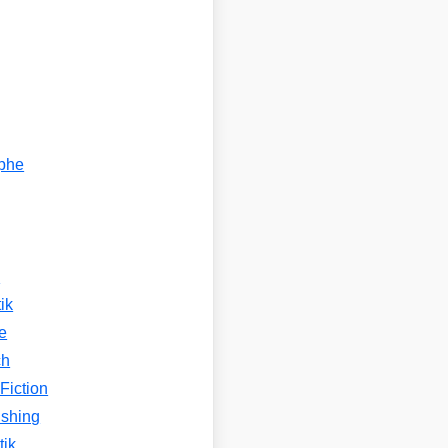
ophe
n
ik
e
ch
Fiction
ishing
tik