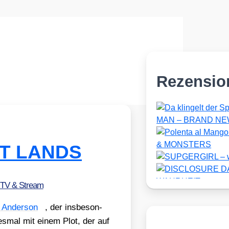
Rezensio
OST LANDS
 TV & Stream
 Ander­son
, der ins­be­son­
s­mal mit einem Plot, der auf