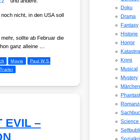
icz
und ande­re.
Doku
ll noch nicht, in den USA soll
Drama
Fantasy
Historie
e mehr, soll­te ab Febru­ar die
Horror
chon ganz allei­ne …
Katastr
Krimi
ch
Movie
Paul W.S.
Musical
Trailer
Mystery
Märche
Phantast
Romanz
Sachbu
T EVIL –
Science 
Selfpubl
ON
Sozialkri