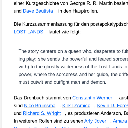
einer Kurz­ge­schich­te von Geor­ge R. R. Mar­tin basie
und
Dave Bau­tis­ta
in den Haupt­rol­len.
Die Kurz­zu­sam­men­fas­sung für den post­apo­ka­lyp­ti­s
LOST LANDS
lau­tet wie folgt:
The sto­ry cen­ters on a queen who, despe­ra­te to ful
ing play: she sends the powerful and feared sorcer
vich) to the ghost­ly wil­der­ness of the Lost Lands i
power, whe­re the sorcer­ess and her gui­de, the drift­
must out­wit and out­fight man and demon.
Das Dreh­buch stammt von
Con­stan­tin Wer­ner
, aus
sind
Nico Bru­ins­ma
,
Kirk D’A­mi­co
,
Kevin D. Fores
und
Richard S. Wright
, es pro­du­zie­ren Ander­son, B
In wei­te­ren Rol­len sind zu sehen
Arly Jover
,
Ama­ra 