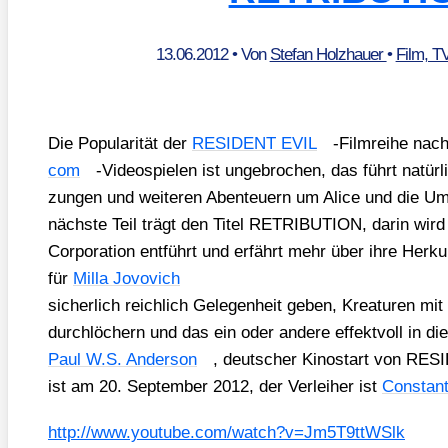
13.06.2012
• Von
Stefan Holzhauer
•
Film, T
Die Popu­la­ri­tät der
RESIDENT EVIL
-Film­rei­he nac
com
-Video­spie­len ist unge­bro­chen, das führt natür­
zun­gen und wei­te­ren Aben­teu­ern um Ali­ce und die Umbr
nächs­te Teil trägt den Titel RETRIBUTION, dar­in wird d
Cor­po­ra­ti­on ent­führt und erfährt mehr über ihre Her­k
für
Mil­la Jovo­vich
sicher­lich reich­lich Gele­gen­heit geben, Krea­tu­ren mit 
durch­lö­chern und das ein oder ande­re effekt­voll in di
Paul W.S. Ander­son
, deut­scher Kino­start von 
ist am 20. Sep­tem­ber 2012, der Ver­lei­her ist
Con­stan­
http://​www​.you​tube​.com/​w​a​t​c​h​?​v​=​J​m​5​T​9​t​t​W​Slk