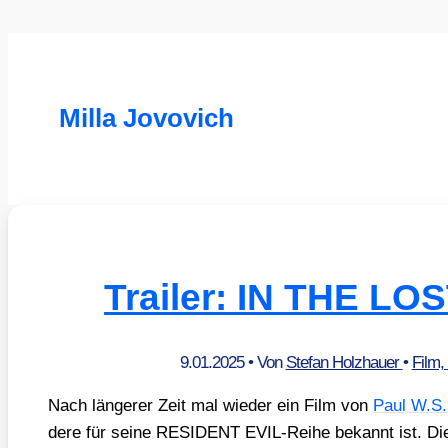
Milla Jovovich
Trailer: IN THE L
9.01.2025
• Von
Stefan Holzhauer
•
Film,
Nach län­ge­rer Zeit mal wie­der ein Film von
Paul W.S.
de­re für sei­ne RESIDENT EVIL-Rei­he bekannt ist. Die