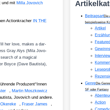
Artikelka
rt und mit
Mil­la Jovo­vich
Beitragsart
Die 
chen Action­kra­cher
IN THE
beispielsweise 
Artikel
Erzählu
Feature
­fill her love, makes a dar­
Gewinns
­ess Gray Alys (Mila Jovo­
Intervie
n search of a magi­cal
Kommen
er Boy­ce (Dave Bau­tis­ta),
Lesepro
Rezensi
Genre
Die Genre
­füh­ren­de Produzent°Innen
SF oder Fantasy
­ter
,
Mar­tin Mosz­ko­wicz
Abenteu
au­tis­ta, Jovo­vich und ande­re.
Action
Oke­re­ke
,
Fraser James
,
Comedy