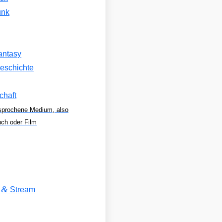
unk
antasy
eschichte
chaft
sprochene Medium, also
uch oder Film
&
V
Stream