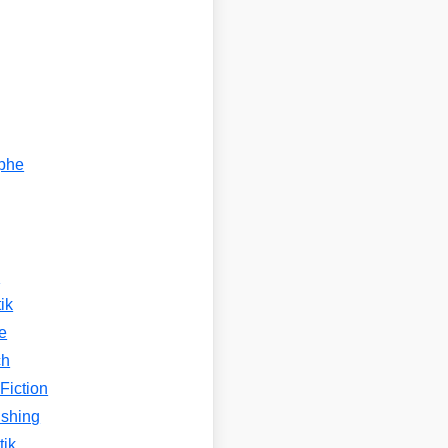
ophe
n
ik
e
ch
Fiction
ishing
tik