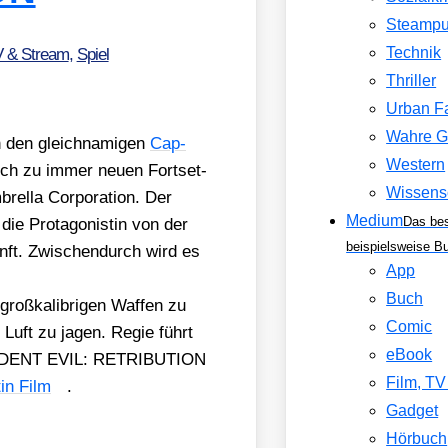
Steamp
Technik
V & Stream
,
Spiel
Thriller
Urban F
Wahre G
h den gleich­na­mi­gen
Cap­
Western
lich zu immer neu­en Fort­set­
Wissens
el­la Cor­po­ra­ti­on. Der
Medium
Das be
ie Prot­ago­nis­tin von der
beispielsweise B
unft. Zwi­schen­durch wird es
App
Buch
groß­ka­li­bri­gen Waf­fen zu
Comic
e Luft zu jagen. Regie führt
eBook
RESIDENT EVIL: RETRIBUTION
Film, T
tin Film
.
Gadget
Hörbuch