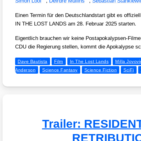
Simon Lööf
,
Deird­re Mul­lins
,
Sebas­ti­an Stan­kie­w
Einen Ter­min für den Deutsch­land­start gibt es offi­zi­e
IN THE LOST LANDS am 28. Febru­ar 2025 star­ten.
Eigent­lich brau­chen wir kei­ne Post­apo­ka­lyp­sen-Fil­m
CDU die Regie­rung stel­len, kommt die Apo­ka­lyp­se s
Dave Bautista
Film
In The Lost Lands
Milla Jovovi
Anderson
Science Fantasy
Science Fiction
SciFi
Trailer: RESIDEN
RETRIBUTI