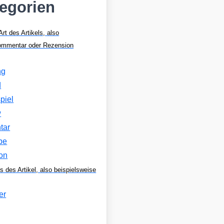
tegorien
Art des Artikels, also
Kommentar oder Rezension
ng
d
piel
w
tar
be
on
s des Artikel, also beispielsweise
er